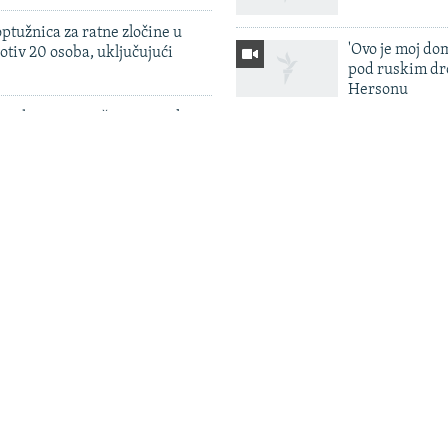
ptužnica za ratne zločine u
'Ovo je moj dom
otiv 20 osoba, uključujući
pod ruskim dr
Hersonu
 zahtev za izručenje iranskog
Rusija lansiral
pšenog u Crnoj Gori
smrtonosnu ba
raketu, napad
u Srbije određen pritvor u
na Kijevsku ob
zbog sumnje na cyber napade
Vodostaj reka 
 izvodi dokaze nakon nedavnog
edne osobe zbog sumnje na
n na Kosovu
a ulazak u SEPA: Jeftiniji
ovca iz inostranstva korak bliže