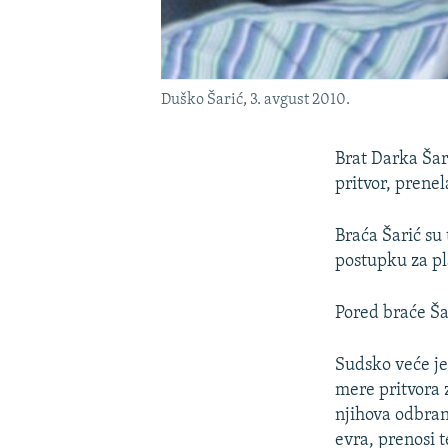
Duško Šarić, 3. avgust 2010.
Brat Darka Šar
pritvor, prenel
Braća Šarić su
postupku za pl
Pored braće Ša
Sudsko veće je
mere pritvora 
njihova odbran
evra, prenosi t