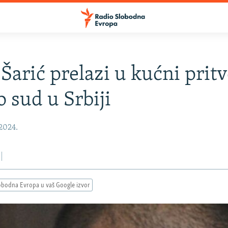
Šarić prelazi u kućni pritv
o sud u Srbiji
 2024.
obodna Evropa u vaš Google izvor