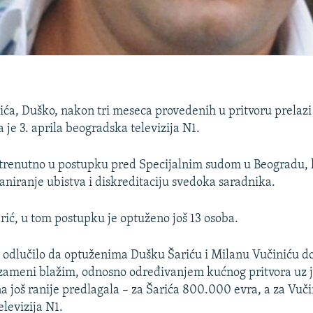
ića, Duško, nakon tri meseca provedenih u pritvoru prelazi
a je 3. aprila beogradska televizija N1.
 trenutno u postupku pred Specijalnim sudom u Beogradu, 
aniranje ubistva i diskreditaciju svedoka saradnika.
rić, u tom postupku je optuženo još 13 osoba.
 odlučilo da optuženima Dušku Šariću i Milanu Vučiniću d
zameni blažim, odnosno određivanjem kućnog pritvora uz j
a još ranije predlagala – za Šarića 800.000 evra, a za Vu
elevizija N1.