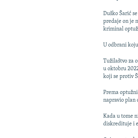
Duško Šarić se
predaje on je n
kriminal optuž
U odbrani koju
Tužilaštvo za o
u oktobru 2022
koji se protiv 
Prema optužnic
napravio plan 
Kada u tome nis
diskredituje i