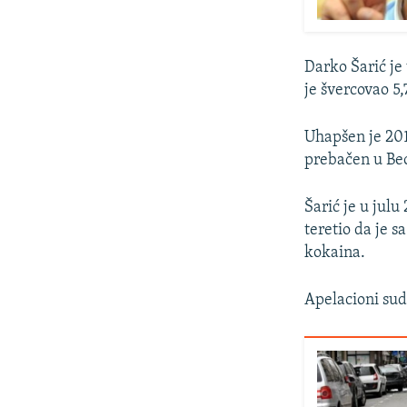
Darko Šarić je
je švercovao 5
Uhapšen je 201
prebačen u Be
Šarić je u julu
teretio da je 
kokaina.
Apelacioni sud