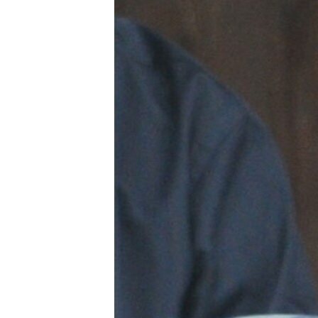
ISPRIČAJ MI
DNEVNO@RSE
SPECIJALI RSE
VIŠE OD NASLOVA
GENOCID U SREBRENICI
POPLAVE I KLIZIŠTA U BIH 2024.
TV LIBERTY
POST SCRIPTUM
MOJA EVROPA
TRI DECENIJE OD RATA U BIH
SVE KARTE DEJTONA
NASTANAK I RASPAD JUGOSLAVIJE