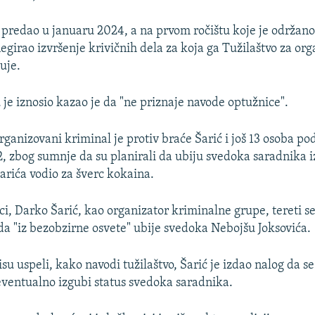
 predao u januaru 2024, a na prvom ročištu koje je održan
egirao izvršenje krivičnih dela za koja ga Tužilaštvo za or
uje.
 je iznosio kazao je da "ne priznaje navode optužnice".
rganizovani kriminal je protiv braće Šarić i još 13 osoba po
, zbog sumnje da su planirali da ubiju svedoka saradnika 
Šarića vodio za šverc kokaina.
i, Darko Šarić, kao organizator kriminalne grupe, tereti se
da "iz bezobzirne osvete" ubije svedoka Nebojšu Joksovića.
u uspeli, kako navodi tužilaštvo, Šarić je izdao nalog da se
 eventualno izgubi status svedoka saradnika.