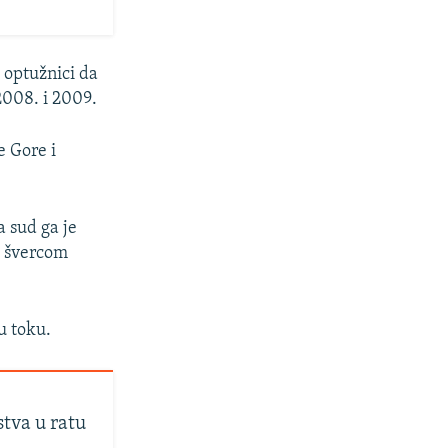
 optužnici da
2008. i 2009.
e Gore i
a sud ga je
h švercom
u toku.
stva u ratu