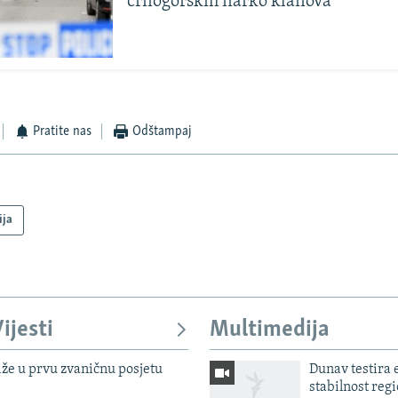
crnogorskih narko klanova
Pratite nas
Odštampaj
ija
ijesti
Multimedija
iže u prvu zvaničnu posjetu
Dunav testira
stabilnost reg