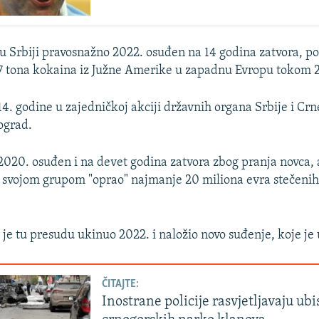
 u Srbiji pravosnažno 2022. osuđen na 14 godina zatvora, po
,7 tona kokaina iz Južne Amerike u zapadnu Evropu tokom 
4. godine u zajedničkoj akciji državnih organa Srbije i Crn
ograd.
 2020. osuđen i na devet godina zatvora zbog pranja novca, 
sa svojom grupom "oprao" najmanje 20 miliona evra stečeni
 je tu presudu ukinuo 2022. i naložio novo suđenje, koje je 
ČITAJTE:
Inostrane policije rasvjetljavaju ubi