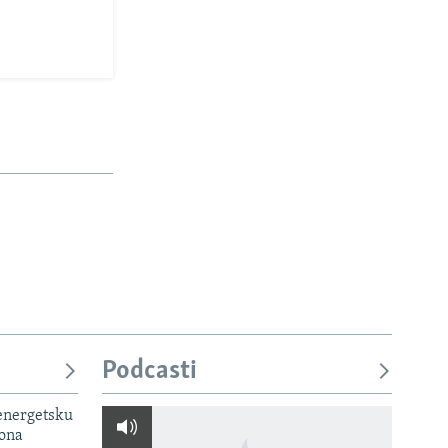
Podcasti
 energetsku
iona