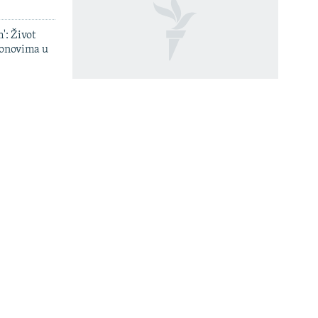
': Život
onovima u
a
Kako su ratni recepti i lego-
lističku
vitezovi vraćali život u
 dronovima
last
normalu devedesetih
u Srbiji
Šta se dešava sa služenjem