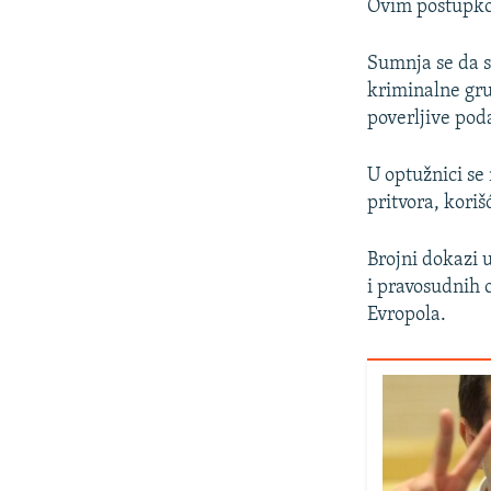
Ovim postupkom
Sumnja se da s
kriminalne grup
poverljive pod
U optužnici se
pritvora, kori
Brojni dokazi 
i pravosudnih 
Evropola.