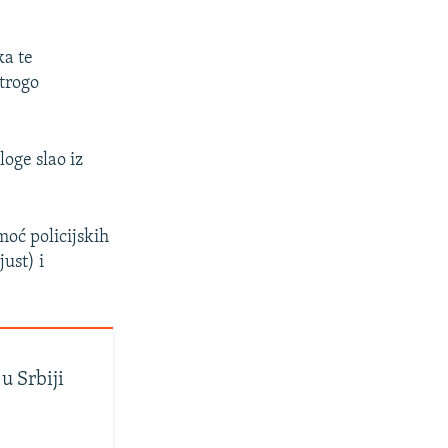
ka te
strogo
oge slao iz
moć policijskih
ust) i
u Srbiji