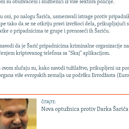
 su obuhvaćeni i službenici iz više sektora policije.
u oni, po nalogu Šarića, usmeravali istrage protiv pripadni
e tako da se ne otkriju pravi izvršioci dela, prikupljajući 
atke o pripadnicima te grupe i prenoseći ih Šariću.
 navodi da je Šarić pripadnicima kriminalne organizacije nal
šćenjem kriptovanog telefona sa "Skaj" aplikacijom.
u ovom slučaju su, kako navodi tužilaštvo, prikupljeni uz po
organa više evropskih zemalja uz podršku Evrodžasta (Euroj
ČITAJTE:
Nova optužnica protiv Darka Šarića 