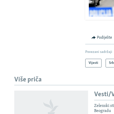
Podijelite
Povezani sadržaji
Vijesti
Srb
Više priča
Vesti/V
Zelenski st
PRATITE NAS
Beogradu