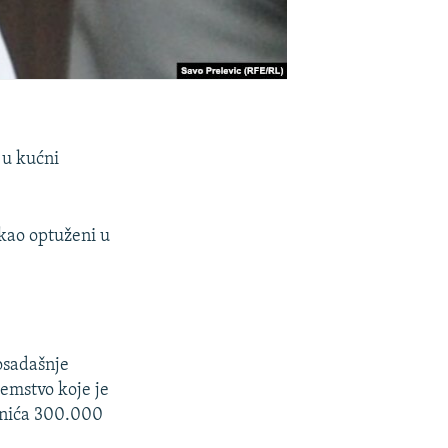
 u kućni
kao optuženi u
osadašnje
emstvo koje je
činića 300.000