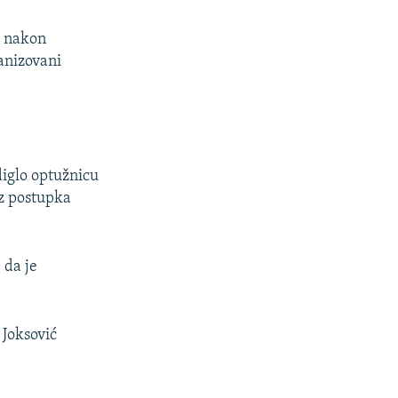
o nakon
ganizovani
diglo optužnicu
iz postupka
 da je
 Joksović