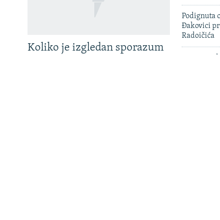
Podignuta o
Đakovici pr
Sve RFE/RL stranice
Radoičića
Koliko je izgledan sporazum
SAD uputile
sa Samoopredjeljenjem?
hakera uha
Državljanin
Hrvatskoj 
Tužilaštvo
hapšenja j
ratni zloči
BiH zatražil
Ukrajina u kritičnom
transferi n
građanima
nedostaku protivvazdušne
odbrane