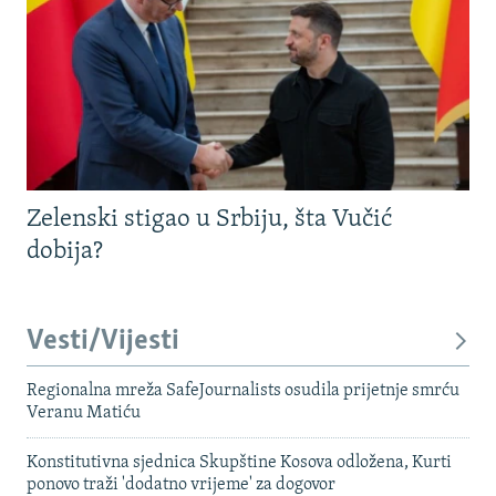
Zelenski stigao u Srbiju, šta Vučić
dobija?
Vesti/Vijesti
Regionalna mreža SafeJournalists osudila prijetnje smrću
Veranu Matiću
Konstitutivna sjednica Skupštine Kosova odložena, Kurti
ponovo traži 'dodatno vrijeme' za dogovor