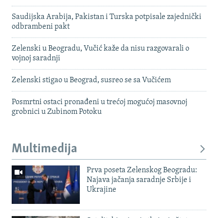
Saudijska Arabija, Pakistan i Turska potpisale zajednički
odbrambeni pakt
Zelenski u Beogradu, Vučić kaže da nisu razgovarali o
vojnoj saradnji
Zelenski stigao u Beograd, susreo se sa Vučićem
Posmrtni ostaci pronađeni u trećoj mogućoj masovnoj
grobnici u Zubinom Potoku
Multimedija
Prva poseta Zelenskog Beogradu:
Najava jačanja saradnje Srbije i
Ukrajine