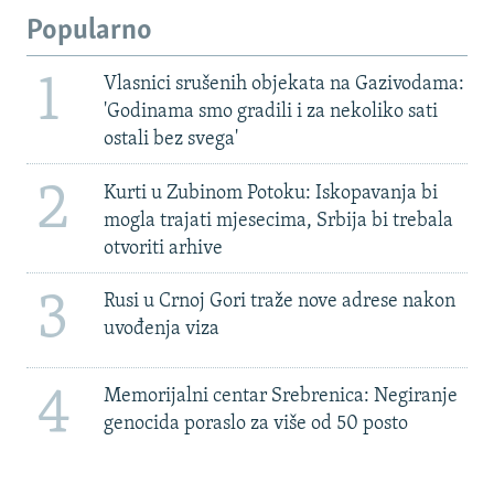
Popularno
1
Vlasnici srušenih objekata na Gazivodama:
'Godinama smo gradili i za nekoliko sati
ostali bez svega'
2
Kurti u Zubinom Potoku: Iskopavanja bi
mogla trajati mjesecima, Srbija bi trebala
otvoriti arhive
3
Rusi u Crnoj Gori traže nove adrese nakon
uvođenja viza
4
Memorijalni centar Srebrenica: Negiranje
genocida poraslo za više od 50 posto