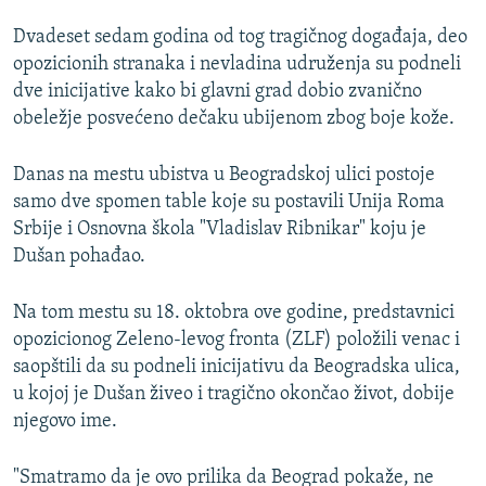
Dvadeset sedam godina od tog tragičnog događaja, deo
opozicionih stranaka i nevladina udruženja su podneli
dve inicijative kako bi glavni grad dobio zvanično
obeležje posvećeno dečaku ubijenom zbog boje kože.
Danas na mestu ubistva u Beogradskoj ulici postoje
samo dve spomen table koje su postavili Unija Roma
Srbije i Osnovna škola "Vladislav Ribnikar" koju je
Dušan pohađao.
Na tom mestu su 18. oktobra ove godine, predstavnici
opozicionog Zeleno-levog fronta (ZLF) položili venac i
saopštili da su podneli inicijativu da Beogradska ulica,
u kojoj je Dušan živeo i tragično okončao život, dobije
njegovo ime.
"Smatramo da je ovo prilika da Beograd pokaže, ne