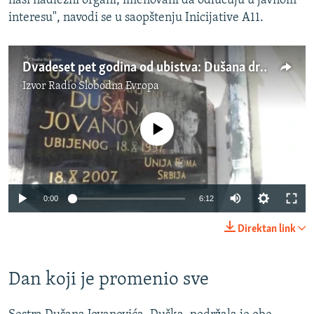
naši nadležni organi, imenovani da odlučuju u javnom
interesu", navodi se u saopštenju Inicijative A11.
Dvadeset pet godina od ubistva: Dušana država ne pamti
Izvor
Radio Slobodna Evropa
No media source currently available
Auto
0:00
6:12
270p
Direktan link
360p
Auto
270p
360p
720p
720p
Dan koji je promenio sve
1080p
1080p