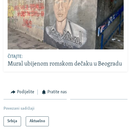
ČITAJTE:
Mural ubijenom romskom dečaku u Beogradu
Podijelite
Pratite nas
Povezani sadržaji
Srbija
Aktuelno