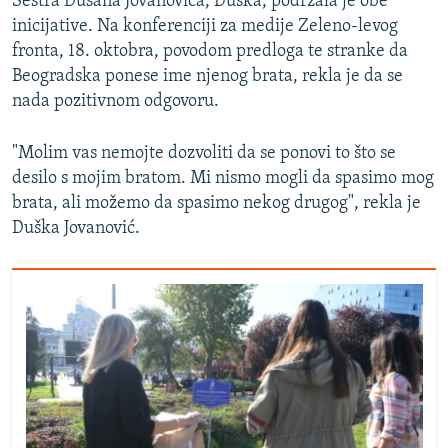
Sestra Dušana Jovanovića, Duška, podržala je obe
inicijative. Na konferenciji za medije Zeleno-levog
fronta, 18. oktobra, povodom predloga te stranke da
Beogradska ponese ime njenog brata, rekla je da se
nada pozitivnom odgovoru.
"Molim vas nemojte dozvoliti da se ponovi to što se
desilo s mojim bratom. Mi nismo mogli da spasimo mog
brata, ali možemo da spasimo nekog drugog", rekla je
Duška Jovanović.