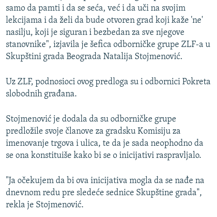
samo da pamti i da se seća, već i da uči na svojim
lekcijama i da želi da bude otvoren grad koji kaže 'ne'
nasilju, koji je siguran i bezbedan za sve njegove
stanovnike", izjavila je šefica odborničke grupe ZLF-a u
Skupštini grada Beograda Natalija Stojmenović.
Uz ZLF, podnosioci ovog predloga su i odbornici Pokreta
slobodnih građana.
Stojmenović je dodala da su odborničke grupe
predložile svoje članove za gradsku Komisiju za
imenovanje trgova i ulica, te da je sada neophodno da
se ona konstituiše kako bi se o inicijativi raspravljalo.
"Ja očekujem da bi ova inicijativa mogla da se nađe na
dnevnom redu pre sledeće sednice Skupštine grada",
rekla je Stojmenović.