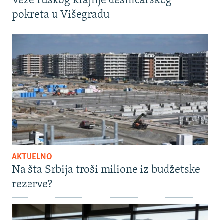
Veze ruskog krajnje desničarskog
pokreta u Višegradu
AKTUELNO
Na šta Srbija troši milione iz budžetske
rezerve?