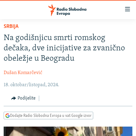
Dostupni
linkovi
Pređite
SRBIJA
na
VIJESTI
Na godišnjicu smrti romskog
glavni
BOSNA I HERCEGOVINA
sadržaj
dečaka, dve inicijative za zvanično
SRBIJA
Pređite
obeležje u Beogradu
na
KOSOVO
glavnu
Dušan Komarčević
CRNA GORA
navigaciju
Pređite
18. oktobar/listopad, 2024.
VIZUELNO
na
PODCASTI
VIDEO
Podijelite
pretragu
RAT U UKRAJINI
FOTOGALERIJE
Dodajte Radio Slobodna Evropa u vaš Google izvor
KINA NA BALKANU
INFOGRAFIKE
RSE PRIČE IZ SVIJETA