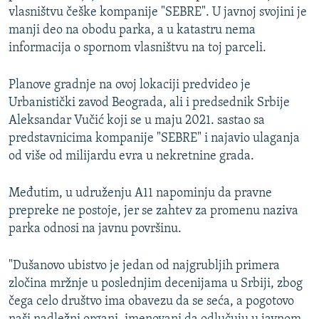
vlasništvu češke kompanije "SEBRE". U javnoj svojini je
manji deo na obodu parka, a u katastru nema
informacija o spornom vlasništvu na toj parceli.
Planove gradnje na ovoj lokaciji predvideo je
Urbanistički zavod Beograda, ali i predsednik Srbije
Aleksandar Vučić koji se u maju 2021. sastao sa
predstavnicima kompanije "SEBRE" i najavio ulaganja
od više od milijardu evra u nekretnine grada.
Međutim, u udruženju A11 napominju da pravne
prepreke ne postoje, jer se zahtev za promenu naziva
parka odnosi na javnu površinu.
"Dušanovo ubistvo je jedan od najgrubljih primera
zločina mržnje u poslednjim decenijama u Srbiji, zbog
čega celo društvo ima obavezu da se seća, a pogotovo