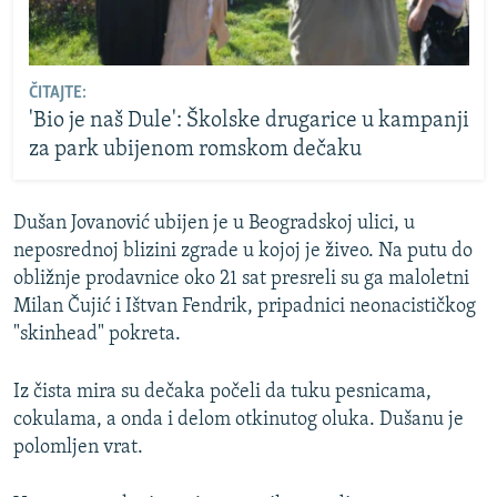
ČITAJTE:
'Bio je naš Dule': Školske drugarice u kampanji
za park ubijenom romskom dečaku
Dušan Jovanović ubijen je u Beogradskoj ulici, u
neposrednoj blizini zgrade u kojoj je živeo. Na putu do
obližnje prodavnice oko 21 sat presreli su ga maloletni
Milan Čujić i Ištvan Fendrik, pripadnici neonacističkog
"skinhead" pokreta.
Iz čista mira su dečaka počeli da tuku pesnicama,
cokulama, a onda i delom otkinutog oluka. Dušanu je
polomljen vrat.