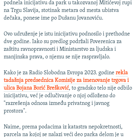
podnela inicijativu da park u takozvanoj Mitićevoj rupi
na Trgu Slavija, stotinak metara od mesta ubistva
dečaka, ponese ime po Dušanu Jovanoviću.
Ovo udruženje je istu inicijativu podnosilo i prethodne
dve godine. Iako su predlog podržali Poverenica za
zaštitu ravnopravnosti i Ministarstvo za ljudska i
manjinska prava, o njemu se nije raspravljalo.
Kako je za Radio Slobodna Evropa 2023. godine
rekla
tadašnja predsednica Komisije za imenovanje trgova i
ulica Bojana Borić Brešković
, to gradsko telo nije odbilo
inicijativu, već je odlučivanje o njoj odloženo do
"razrešenja odnosa između privatnog i javnog
prostora".
Naime, prema podacima iz katastra nepokretnosti,
parcela na kojoj se nalazi veći deo parka delom je u