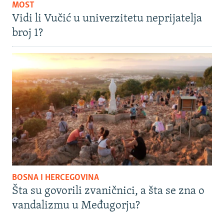
MOST
Vidi li Vučić u univerzitetu neprijatelja
broj 1?
BOSNA I HERCEGOVINA
Šta su govorili zvaničnici, a šta se zna o
vandalizmu u Međugorju?