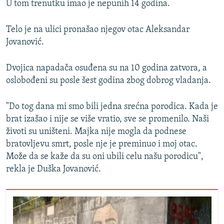
U tom trenutku imao je nepunih 14 godina.
Telo je na ulici pronašao njegov otac Aleksandar
Jovanović.
Dvojica napadača osuđena su na 10 godina zatvora, a
oslobođeni su posle šest godina zbog dobrog vladanja.
"Do tog dana mi smo bili jedna srećna porodica. Kada je
brat izašao i nije se više vratio, sve se promenilo. Naši
životi su uništeni. Majka nije mogla da podnese
bratovljevu smrt, posle nje je preminuo i moj otac.
Može da se kaže da su oni ubili celu našu porodicu",
rekla je Duška Jovanović.