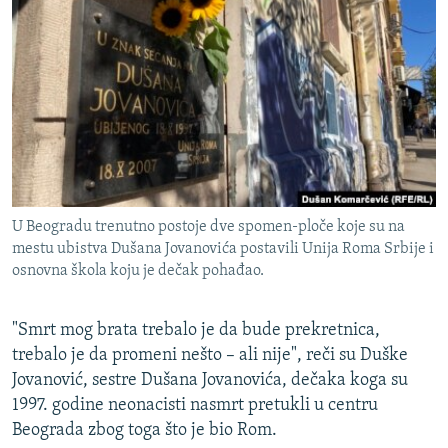
ISPRIČAJ MI
DNEVNO@RSE
SPECIJALI RSE
VIŠE OD NASLOVA
PRATITE NAS
GENOCID U SREBRENICI
POPLAVE I KLIZIŠTA U BIH 2024.
U Beogradu trenutno postoje dve spomen-ploče koje su na
TV LIBERTY
Sve RFE/RL stranice
mestu ubistva Dušana Jovanovića postavili Unija Roma Srbije i
POST SCRIPTUM
osnovna škola koju je dečak pohađao.
MOJA EVROPA
"Smrt mog brata trebalo je da bude prekretnica,
TRI DECENIJE OD RATA U BIH
trebalo je da promeni nešto – ali nije", reči su Duške
SVE KARTE DEJTONA
Jovanović, sestre Dušana Jovanovića, dečaka koga su
1997. godine neonacisti nasmrt pretukli u centru
NASTANAK I RASPAD JUGOSLAVIJE
Beograda zbog toga što je bio Rom.