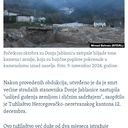
ISPRIČAJ MI
DNEVNO@RSE
SPECIJALI RSE
VIŠE OD NASLOVA
PRATITE NAS
GENOCID U SREBRENICI
Početkom oktobra su Donju Jablanicu zatrpale hiljade tona
POPLAVE I KLIZIŠTA U BIH 2024.
kamena i zemlje, koju su bujične poplave pokrenule u
kamenolomu iznad naselja. Foto: 9. novembar 2024. godine.
TV LIBERTY
Sve RFE/RL stranice
POST SCRIPTUM
Nakon provedenih obdukcija, utvrđeno je da je smrt
MOJA EVROPA
većine stradalih stanovnika Donje Jablanice nastupila
"uslijed gušenja zemljom i sličnim sadržajem", saopštilo
TRI DECENIJE OD RATA U BIH
je Tužilaštvo Hercegovačko-neretvanskog kantona 12.
SVE KARTE DEJTONA
decembra.
NASTANAK I RASPAD JUGOSLAVIJE
Ovo tužilaštvo već duže od dva mjeseca istražuje