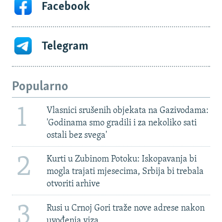
Facebook
Telegram
Popularno
1
Vlasnici srušenih objekata na Gazivodama:
'Godinama smo gradili i za nekoliko sati
ostali bez svega'
2
Kurti u Zubinom Potoku: Iskopavanja bi
mogla trajati mjesecima, Srbija bi trebala
otvoriti arhive
3
Rusi u Crnoj Gori traže nove adrese nakon
uvođenja viza