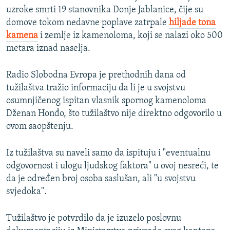
uzroke smrti 19 stanovnika Donje Jablanice, čije su
domove tokom nedavne poplave zatrpale
hiljade tona
kamena
i zemlje iz kamenoloma, koji se nalazi oko 500
metara iznad naselja.
Radio Slobodna Evropa je prethodnih dana od
tužilaštva tražio informaciju da li je u svojstvu
osumnjičenog ispitan vlasnik spornog kamenoloma
Dženan Honđo, što tužilaštvo nije direktno odgovorilo u
ovom saopštenju.
Iz tužilaštva su naveli samo da ispituju i "eventualnu
odgovornost i ulogu ljudskog faktora" u ovoj nesreći, te
da je određen broj osoba saslušan, ali "u svojstvu
svjedoka".
Tužilaštvo je potvrdilo da je izuzelo poslovnu