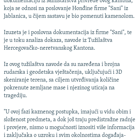
dokumentaciju iz Ministarstva privrede ovog kantona,
koja se odnosi na poslovanje Honđine firme "Sani" iz
Jablanica, u čijem sastavu je bio pomenuti kamenolom.
Izuzeta je i poslovna dokumentacija iz firme "Sani", te
je u toku analiza dokaza, navode iz Tužilaštva
Hercegovačko-neretvanskog Kantona.
Iz ovog tužilaštva navode da su naređena i brojna
rudarska i geodetska vještačenja, uključujući i 3D
skeniranje terena, sa ciljem utvrđivanja količine
pokrenute zemljane mase i njezinog uticaja na
tragediju.
"U ovoj fazi kaznenog postupka, imajući u vidu obim i
složenost predmeta, a dok još traju predistražne radnje
i provjere, nismo u mogućnosti iznositi više informacija
i zaključaka o uzroku i svim okolnostima događaja-