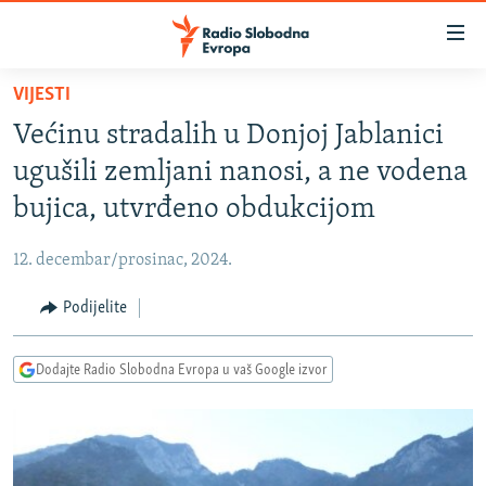
Dostupni
linkovi
Pređite
VIJESTI
na
VIJESTI
Većinu stradalih u Donjoj Jablanici
glavni
BOSNA I HERCEGOVINA
sadržaj
ugušili zemljani nanosi, a ne vodena
SRBIJA
Pređite
bujica, utvrđeno obdukcijom
na
KOSOVO
glavnu
12. decembar/prosinac, 2024.
CRNA GORA
navigaciju
Pređite
Podijelite
VIZUELNO
na
PODCASTI
VIDEO
pretragu
Dodajte Radio Slobodna Evropa u vaš Google izvor
RAT U UKRAJINI
FOTOGALERIJE
KINA NA BALKANU
INFOGRAFIKE
RSE PRIČE IZ SVIJETA