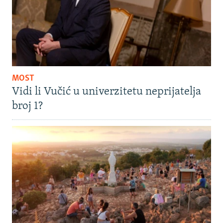
MOST
Vidi li Vučić u univerzitetu neprijatelja
broj 1?