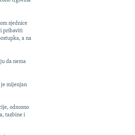
nosno trgovina
kom sjednice
 pribaviti
postupka, a na
aju da nema
 je mijenjan
cije, odnosno
, tazbine i