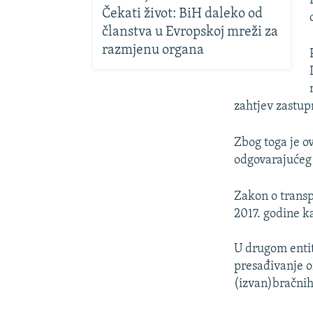
Čekati život: BiH daleko od
članstva u Evropskoj mreži za
razmjenu organa
zahtjev zastup
Zbog toga je o
odgovarajućeg 
Zakon o transpl
2017. godine k
U drugom entit
presađivanje o
(izvan)bračnih