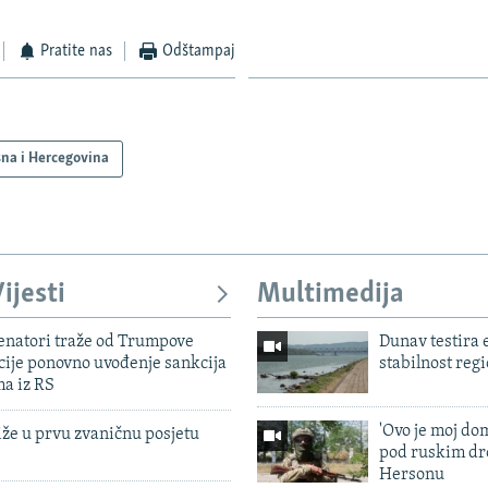
Pratite nas
Odštampaj
Auto
240p
360p
480p
na i Hercegovina
720p
1080p
ijesti
Multimedija
enatori traže od Trumpove
Dunav testira
cije ponovno uvođenje sankcija
stabilnost reg
ma iz RS
'Ovo je moj dom
iže u prvu zvaničnu posjetu
pod ruskim dr
Hersonu