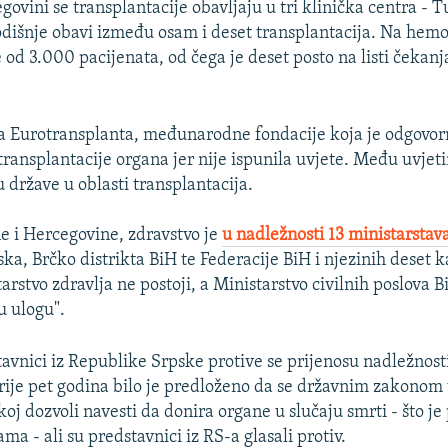
govini se transplantacije obavljaju u tri klinička centra - Tu
odišnje obavi između osam i deset transplantacija. Na hemod
 od 3.000 pacijenata, od čega je deset posto na listi čekanj
ca Eurotransplanta, međunarodne fondacije koja je odgovor
 transplantacije organa jer nije ispunila uvjete. Među uvjet
 države u oblasti transplantacija.
e i Hercegovine, zdravstvo je
u nadležnosti 13 ministarstav
ka, Brčko distrikta BiH te Federacije BiH i njezinih deset 
rstvo zdravlja ne postoji, a Ministarstvo civilnih poslova 
u ulogu".
tavnici iz Republike Srpske protive se prijenosu nadležnosti
Prije pet godina bilo je predloženo da se državnim zakonom
oj dozvoli navesti da donira organe u slučaju smrti - što je
 - ali su predstavnici iz RS-a glasali protiv.