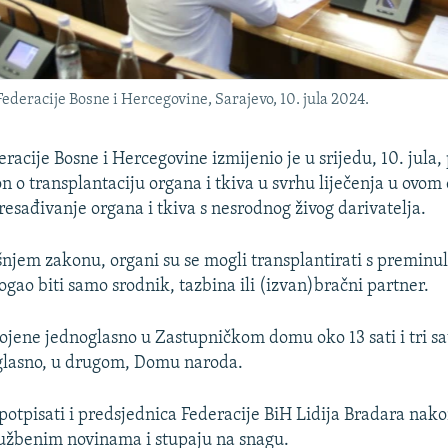
eracije Bosne i Hercegovine, Sarajevo, 10. jula 2024.
racije Bosne i Hercegovine izmijenio je u srijedu, 10. jula
 o transplantaciju organa i tkiva u svrhu liječenja u ovom 
resađivanje organa i tkiva s nesrodnog živog darivatelja.
jem zakonu, organi su se mogli transplantirati s preminule
ogao biti samo srodnik, tazbina ili (izvan)bračni partner.
ojene jednoglasno u Zastupničkom domu oko 13 sati i tri sa
glasno, u drugom, Domu naroda.
potpisati i predsjednica Federacije BiH Lidija Bradara nako
lužbenim novinama i stupaju na snagu.