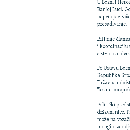
U Bosni i Herce
Banjoj Luci. G
naprimjer, više
presađivanje.
BiH nije člani
i koordinaciju
sistem na nivou
Po Ustavu Bosn
Republika Srps
Državno minista
"koordinirajuć
Politički preds
državni nivo. 
može na vozačk
mnogim zemljama