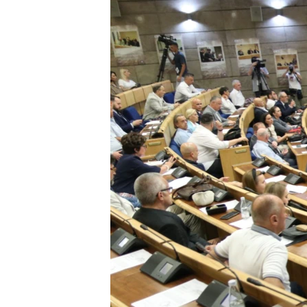
ISPRIČAJ MI
DNEVNO@RSE
SPECIJALI RSE
VIŠE OD NASLOVA
GENOCID U SREBRENICI
POPLAVE I KLIZIŠTA U BIH 2024.
TV LIBERTY
POST SCRIPTUM
MOJA EVROPA
TRI DECENIJE OD RATA U BIH
SVE KARTE DEJTONA
NASTANAK I RASPAD JUGOSLAVIJE