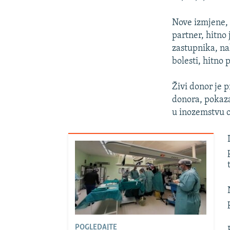
Nove izmjene, 
partner, hitno 
zastupnika, na
bolesti, hitno 
Živi donor je p
donora, pokazal
u inozemstvu o
POGLEDAJTE