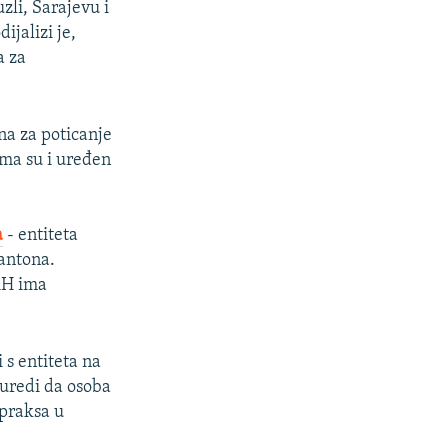
zli, Sarajevu i
ijalizi je,
a za
na za poticanje
ima su i uređen
a
- entiteta
kantona.
BiH ima
 s entiteta na
 uredi da osoba
 praksa u