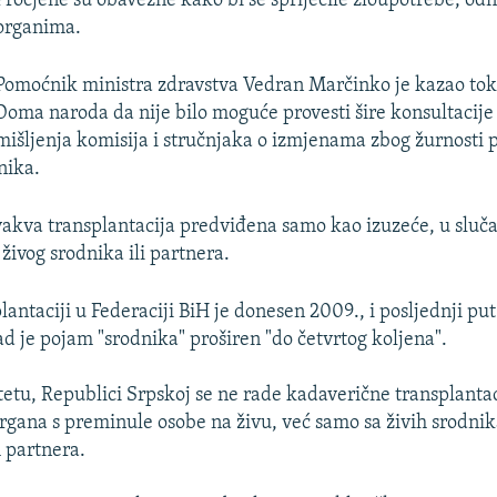
Procjene su obavezne kako bi se spriječile zloupotrebe, od
organima.
Pomoćnik ministra zdravstva Vedran Marčinko je kazao to
Doma naroda da nije bilo moguće provesti šire konsultacije i
mišljenja komisija i stručnjaka o izmjenama zbog žurnosti 
nika.
vakva transplantacija predviđena samo kao izuzeće, u sluč
živog srodnika ili partnera.
antaciji u Federaciji BiH je donesen 2009., i posljednji put
ad je pojam "srodnika" proširen "do četvrtog koljena".
etu, Republici Srpskoj se ne rade kadaverične transplanta
rgana s preminule osobe na živu, već samo sa živih srodnika
 partnera.