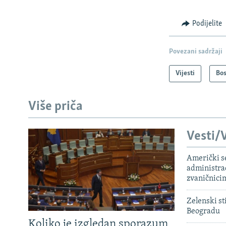
Podijelite
Povezani sadržaji
Vijesti
Bos
Više priča
Vesti/V
Američki s
administra
zvaničnici
Zelenski st
Beogradu
Koliko je izgledan sporazum