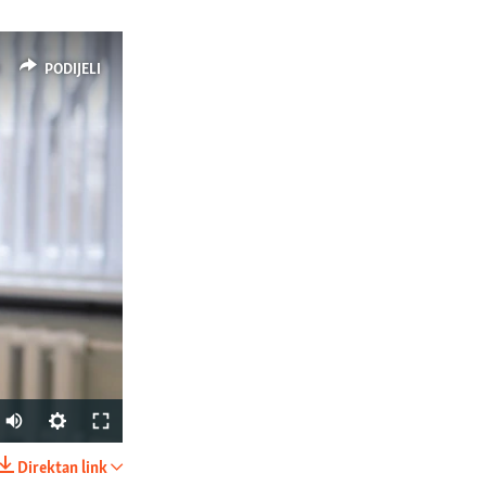
PODIJELI
Auto
240p
Direktan link
PODIJELI