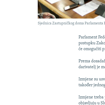
Sjednica Zastupničkog doma Parlamenta Fed
Parlament Fede
postupku Zakon
će omogućiti p
Prema dosadašn
darivatelj je m
Izmjene su usv
također jedno
Izmjene treba 
objavljuju u S