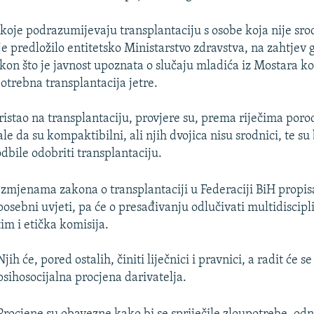
koje podrazumijevaju transplantaciju s osobe koja nije srod
je predložilo entitetsko Ministarstvo zdravstva, na zahtjev
kon što je javnost upoznata o slučaju mladića iz Mostara ko
potrebna transplantacija jetre.
ristao na transplantaciju, provjere su, prema riječima porod
e da su kompaktibilni, ali njih dvojica nisu srodnici, te su 
dbile odobriti transplantaciju.
Izmjenama zakona o transplantaciji u Federaciji BiH propisa
posebni uvjeti, pa će o presađivanju odlučivati multidiscipl
tim i etička komisija.
Njih će, pored ostalih, činiti liječnici i pravnici, a radit će se
psihosocijalna procjena darivatelja.