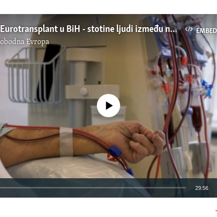
TV Liberty: Eurotransplant u BiH - stotine ljudi između nade i realnosti
EMBED
lobodna Evropa
No media source currently available
29:56
EMBED