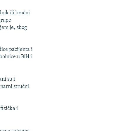
nik ili bračni
 grupe
jem je, zbog
ice pacijenta i
bolnice u BiH i
ni su i
inarni stručni
 fizička i