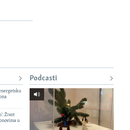
360p
480p
720p
1080p
px
širina
Podcasti
 energetsku
iona
': Život
onovima u