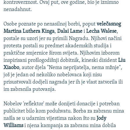
kontroverznost. Ovaj put, ove godine, bio je iznimno
nenadahnut.
Osobe poznate po nenasilnoj borbi, poput
velečasnog
Martina Luthera Kinga
,
Dalai Lame
i
Lecha Walese
,
postale su uzori jer su primili Nagradu. Njihovi načini
protesta postali su predmet akademskih studija i
praktične smjernice širom svijeta. Njihovim izborom
inspirisani prošlogodišnji dobitnik, kineski disident
Liu
Xiaobo
, autor djela "Nema neprijatelja, nema mžnje",
još je jedan od nekoliko nobelovaca koji nisu
prisustvovali dodjeli nagrada jer ih je vlast zatvorila ili
im zabranila putovanja.
Nobelov 'reflektor' može donijeti donacije i potreban
publicitet bilo kom poduhvatu. Borba za zabranu mina
našla se u udarnim vijestima nakon što su
Jody
Williams
i njena kampanja za zabranu mina dobila