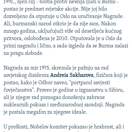
1991., njen cilj - borba protiv nevolja ljudi u Burmi -
postao je predmet svjetske akcije. Nije joj bilo
dozvoljeno da otputuje u Oslo na uručivanje Nagrade.
Ali, burmanski narod otkrio je da nije sam. Nakon
mnogo godina, uključujući više od desetljeća kućnog
pritvora, oslobođena je 2010. Otputovala je u Oslo da
primi nagradu i lično, a sada izgleda da se Burma nalazi
na pragu slobode.
Nagrada za mir 1975. skrenula je pažnju na rad
sovjetskog disidenta
Andreia Sakharova
, fizičara koji je
postao, kako je Odbor naveo, "portparol savjesti
čovječanstva". Proveo je godine u izgnanstvu u Sibiru,
ali je njegov rad pomogao donošenju zabrane
nuklearnih pokusa i međunarodnoj saradnji. Nagrada
je postala megafon za njegove ideale.
U prošlosti, Nobelov komitet pokazao je hrabrost, ali i