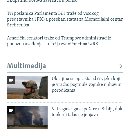
Skupštinu Kosova završava u ponoć
Tri poslanika Parlamenta BiH traže od visokog
predstavnika i PIC-a poseban status za Memorijalni centar
Srebrenica
Američki senatori traže od Trumpove administracije
ponovno uvođenje sankcija zvaničnicima iz RS
Multimedija
Ukrajina se oprašta od čovjeka koji
je vraćao poginule vojnike njihovim
porodicama
Vatrogasci gase požare u Srbiji, dok
toplotni talas ne jenjava