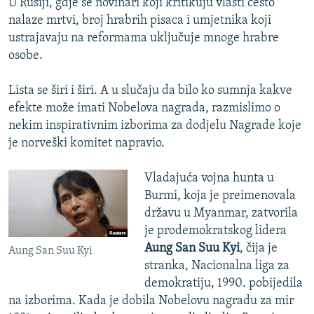
U Rusiji, gdje se novinari koji kritikuju vlasti često
nalaze mrtvi, broj hrabrih pisaca i umjetnika koji
ustrajavaju na reformama uključuje mnoge hrabre
osobe.
Lista se širi i širi. A u slučaju da bilo ko sumnja kakve
efekte može imati Nobelova nagrada, razmislimo o
nekim inspirativnim izborima za dodjelu Nagrade koje
je norveški komitet napravio.
Vladajuća vojna hunta u
Burmi, koja je preimenovala
državu u Myanmar, zatvorila
je prodemokratskog lidera
Aung San Suu Kyi
, čija je
Aung San Suu Kyi
stranka, Nacionalna liga za
demokratiju, 1990. pobijedila
na izborima. Kada je dobila Nobelovu nagradu za mir