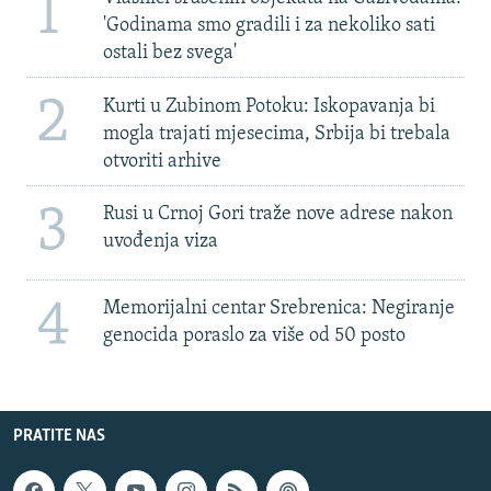
1
'Godinama smo gradili i za nekoliko sati
ostali bez svega'
2
Kurti u Zubinom Potoku: Iskopavanja bi
mogla trajati mjesecima, Srbija bi trebala
otvoriti arhive
3
Rusi u Crnoj Gori traže nove adrese nakon
uvođenja viza
4
Memorijalni centar Srebrenica: Negiranje
genocida poraslo za više od 50 posto
PRATITE NAS