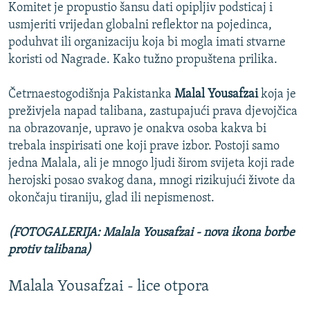
Komitet je propustio šansu dati opipljiv podsticaj i
usmjeriti vrijedan globalni reflektor na pojedinca,
poduhvat ili organizaciju koja bi mogla imati stvarne
koristi od Nagrade. Kako tužno propuštena prilika.
Četrnaestogodišnja Pakistanka
Malal Yousafzai
koja je
preživjela napad talibana, zastupajući prava djevojčica
na obrazovanje, upravo je onakva osoba kakva bi
trebala inspirisati one koji prave izbor. Postoji samo
jedna Malala, ali je mnogo ljudi širom svijeta koji rade
herojski posao svakog dana, mnogi rizikujući živote da
okončaju tiraniju, glad ili nepismenost.
(FOTOGALERIJA: Malala Yousafzai - nova ikona borbe
protiv talibana)
Malala Yousafzai - lice otpora