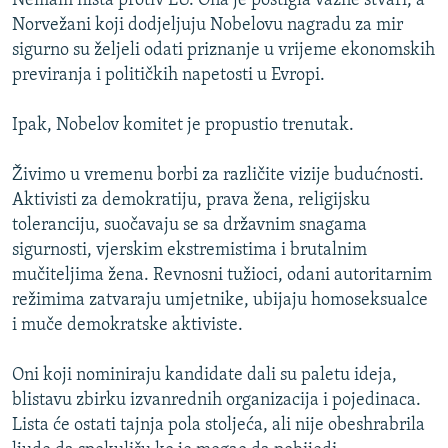
Nemam ništa protiv EU. Ona je postigla važne stvari, a
o
n
Norvežani koji dodjeljuju Nobelovu nagradu za mir
d
i
sigurno su željeli odati priznanje u vrijeme ekonomskih
n
s
previranja i političkih napetosti u Evropi.
i
l
s
a
Ipak, Nobelov komitet je propustio trenutak.
l
j
a
d
Živimo u vremenu borbi za različite vizije budućnosti.
j
Aktivisti za demokratiju, prava žena, religijsku
d
toleranciju, suočavaju se sa državnim snagama
sigurnosti, vjerskim ekstremistima i brutalnim
mučiteljima žena. Revnosni tužioci, odani autoritarnim
režimima zatvaraju umjetnike, ubijaju homoseksualce
i muče demokratske aktiviste.
Oni koji nominiraju kandidate dali su paletu ideja,
blistavu zbirku izvanrednih organizacija i pojedinaca.
Lista će ostati tajnja pola stoljeća, ali nije obeshrabrila