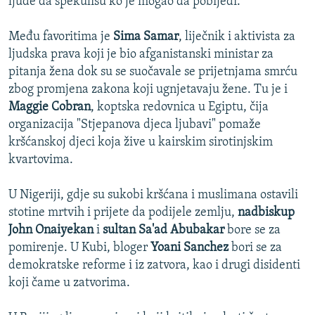
ljude da spekulišu ko je mogao da pobijedi.
Među favoritima je
Sima Samar
, liječnik i aktivista za
ljudska prava koji je bio afganistanski ministar za
pitanja žena dok su se suočavale se prijetnjama smrću
zbog promjena zakona koji ugnjetavaju žene. Tu je i
Maggie Cobran
, koptska redovnica u Egiptu, čija
organizacija "Stjepanova djeca ljubavi" pomaže
kršćanskoj djeci koja žive u kairskim sirotinjskim
kvartovima.
U Nigeriji, gdje su sukobi kršćana i muslimana ostavili
stotine mrtvih i prijete da podijele zemlju,
nadbiskup
John Onaiyekan
i
sultan Sa'ad Abubakar
bore se za
pomirenje. U Kubi, bloger
Yoani Sanchez
bori se za
demokratske reforme i iz zatvora, kao i drugi disidenti
koji čame u zatvorima.