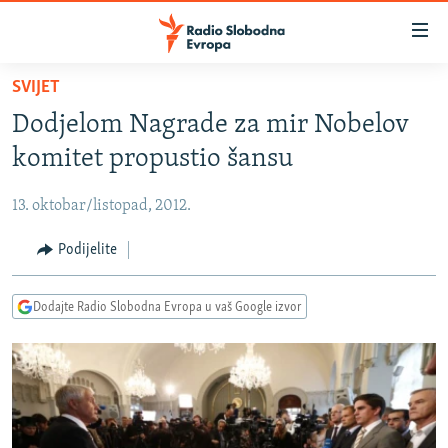
Dostupni
linkovi
Pređite
SVIJET
na
VIJESTI
Dodjelom Nagrade za mir Nobelov
glavni
BOSNA I HERCEGOVINA
sadržaj
komitet propustio šansu
SRBIJA
Pređite
na
13. oktobar/listopad, 2012.
KOSOVO
glavnu
CRNA GORA
Podijelite
navigaciju
Pređite
VIZUELNO
na
Dodajte Radio Slobodna Evropa u vaš Google izvor
PODCASTI
VIDEO
pretragu
RAT U UKRAJINI
FOTOGALERIJE
KINA NA BALKANU
INFOGRAFIKE
RSE PRIČE IZ SVIJETA