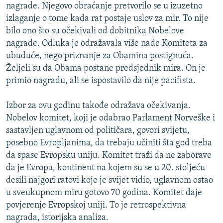
nagrade. Njegovo obraćanje pretvorilo se u izuzetno
izlaganje o tome kada rat postaje uslov za mir. To nije
bilo ono što su očekivali od dobitnika Nobelove
nagrade. Odluka je odražavala više nade Komiteta za
ubuduće, nego priznanje za Obamina postignuća.
Željeli su da Obama postane predsjednik mira. On je
primio nagradu, ali se ispostavilo da nije pacifista.
Izbor za ovu godinu takođe odražava očekivanja.
Nobelov komitet, koji je odabrao Parlament Norveške i
sastavljen uglavnom od političara, govori svijetu,
posebno Evropljanima, da trebaju učiniti šta god treba
da spase Evropsku uniju. Komitet traži da ne zaborave
da je Evropa, kontinent na kojem su se u 20. stoljeću
desili najgori ratovi koje je svijet vidio, uglavnom ostao
u sveukupnom miru gotovo 70 godina. Komitet daje
povjerenje Evropskoj uniji. To je retrospektivna
nagrada, istorijska analiza.