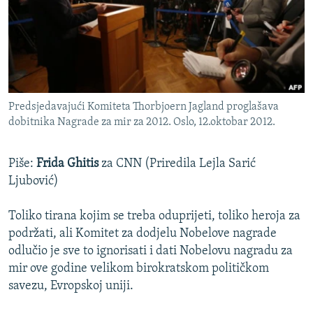
ISPRIČAJ MI
DNEVNO@RSE
SPECIJALI RSE
VIŠE OD NASLOVA
PRATITE NAS
Predsjedavajući Komiteta Thorbjoern Jagland proglašava
GENOCID U SREBRENICI
dobitnika Nagrade za mir za 2012. Oslo, 12.oktobar 2012.
POPLAVE I KLIZIŠTA U BIH 2024.
Piše:
Frida Ghitis
za CNN (Priredila Lejla Sarić
TV LIBERTY
Sve RFE/RL stranice
Ljubović)
POST SCRIPTUM
MOJA EVROPA
Toliko tirana kojim se treba oduprijeti, toliko heroja za
podržati, ali Komitet za dodjelu Nobelove nagrade
TRI DECENIJE OD RATA U BIH
odlučio je sve to ignorisati i dati Nobelovu nagradu za
SVE KARTE DEJTONA
mir ove godine velikom birokratskom političkom
savezu, Evropskoj uniji.
NASTANAK I RASPAD JUGOSLAVIJE