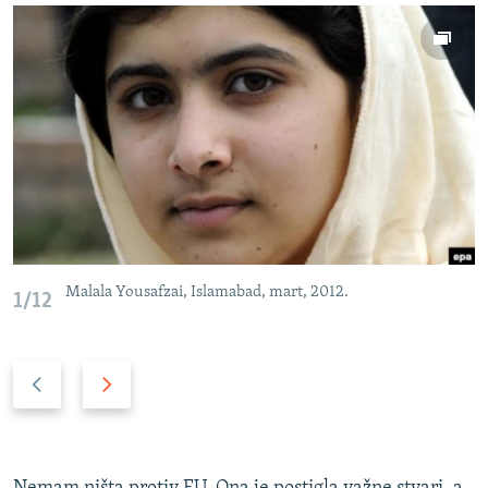
Malala Yousafzai, Islamabad, mart, 2012.
1/12
P
N
r
a
e
r
t
e
h
d