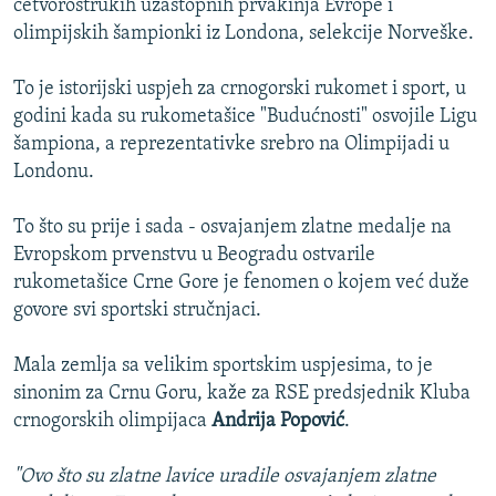
četvorostrukih uzastopnih prvakinja Evrope i
olimpijskih šampionki iz Londona, selekcije Norveške.
To je istorijski uspjeh za crnogorski rukomet i sport, u
godini kada su rukometašice "Budućnosti" osvojile Ligu
šampiona, a reprezentativke srebro na Olimpijadi u
Londonu.
To što su prije i sada - osvajanjem zlatne medalje na
Evropskom prvenstvu u Beogradu ostvarile
rukometašice Crne Gore je fenomen o kojem već duže
govore svi sportski stručnjaci.
Mala zemlja sa velikim sportskim uspjesima, to je
sinonim za Crnu Goru, kaže za RSE predsjednik Kluba
crnogorskih olimpijaca
Andrija Popović
.
"Ovo što su zlatne lavice uradile osvajanjem zlatne