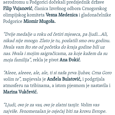
aerodromu u Podgorici dočekali predsjednik države
Filip Vujanović
, članica Izvršnog odbora Crnogorskog
olimpijskog komiteta
Vesna Medenica
i gladonačelnike
Podgorice
Miomir Mugoša.
“Dvije medalje u roku od četiri mjeseca, pa ljudi…Ali,
nikad nije mnogo. Zlato je tu, pozlatili smo ovu godinu.
Hvala vam što ste od početka do kraja godine bili uz
nas. Hvala i mojim saigračicama, za koje kažem da su
moja familija”
, rekla je pivot
Ana Đokić
.
“Aleee, aleeee, ale, ale, ti si naša prva ljubav, Crna Goro
volim te”
, zapjevala je
Anđela Bulatović,
i podgrijala
atmosferu na tribinama, a istom pjesmom je nastavila i
Marina Vukčević.
“Ljudi, ovo je za vas, ovo je zlatni tanjir. Volim vas
najviše. Fenomenalan je osjećaj biti na krovu Evrope.