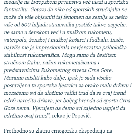
medalje na Evropskom prvenstvu već ulazi u sportsku
fantastiku. Gotovo da niko od sportskih stručnjaka ne
može da više objasniti taj fenomen da zemlja sa nešto
više od 600 hiljada stanovnika postiže takve uspjehe,
ne samo u ženskom već i u muškom rukometu,
vaterpolu, ženskoj i muškoj košarci i fudbalu. Inače,
najviše me je impresionirala nevjerovatna psihološka
stabilnost rukometašica. Mogu samo da čestitam
stručnom štabu, našim rukometašicama i
predstavnicima Rukometnog saveza Crne Gore.
Moramo misliti kako dalje, ipak je sada visoko
postavljena ta sportska ljestvica za ovako malu državu i
moraćemo svi da uložimo veliki trud da se ovaj trend
održi naročito država, jer boljeg brenda od sporta Crna
Gora nema. Vjerujem da ćemo svi zajedno uspjeti da
održimo ovaj trend",
rekao je Popović.
Prethodno su zlatnu crnogorsku ekspediciju na