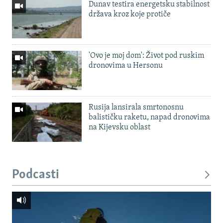
Dunav testira energetsku stabilnost
država kroz koje protiče
'Ovo je moj dom': Život pod ruskim
dronovima u Hersonu
Rusija lansirala smrtonosnu
balističku raketu, napad dronovima
na Kijevsku oblast
Podcasti