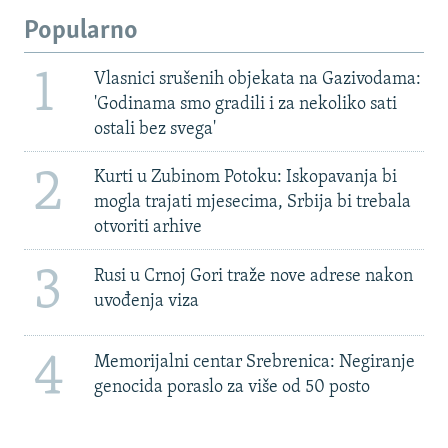
Popularno
1
Vlasnici srušenih objekata na Gazivodama:
'Godinama smo gradili i za nekoliko sati
ostali bez svega'
2
Kurti u Zubinom Potoku: Iskopavanja bi
mogla trajati mjesecima, Srbija bi trebala
otvoriti arhive
3
Rusi u Crnoj Gori traže nove adrese nakon
uvođenja viza
4
Memorijalni centar Srebrenica: Negiranje
genocida poraslo za više od 50 posto