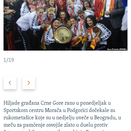
ISPRIČAJ MI
DNEVNO@RSE
SPECIJALI RSE
VIŠE OD NASLOVA
PRATITE NAS
GENOCID U SREBRENICI
POPLAVE I KLIZIŠTA U BIH 2024.
1/19
TV LIBERTY
Sve RFE/RL stranice
POST SCRIPTUM
Prethodni
Naredni
slajd
slajd
MOJA EVROPA
TRI DECENIJE OD RATA U BIH
Hiljade građana Crne Gore rano u ponedjeljak u
Sportskom centru Morača u Podgorici dočekale su
SVE KARTE DEJTONA
rukometašice koje su u nedjelju uveče u Beogradu, u
NASTANAK I RASPAD JUGOSLAVIJE
meču za pamćenje osvojile zlato u duelu protiv