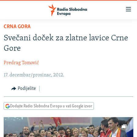
Dostupni
linkovi
Pređite
CRNA GORA
na
VIJESTI
Svečani doček za zlatne lavice Crne
glavni
BOSNA I HERCEGOVINA
sadržaj
Gore
SRBIJA
Pređite
na
Predrag Tomović
KOSOVO
glavnu
17. decembar/prosinac, 2012.
CRNA GORA
navigaciju
Pređite
VIZUELNO
Podijelite
na
PODCASTI
VIDEO
pretragu
Dodajte Radio Slobodna Evropa u vaš Google izvor
RAT U UKRAJINI
FOTOGALERIJE
KINA NA BALKANU
INFOGRAFIKE
RSE PRIČE IZ SVIJETA