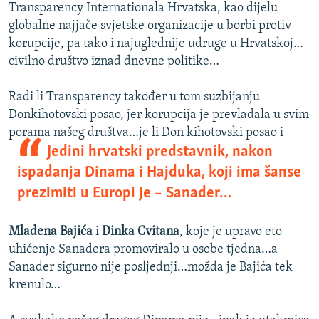
Transparency Internationala Hrvatska, kao dijelu
globalne najjače svjetske organizacije u borbi protiv
korupcije, pa tako i najuglednije udruge u Hrvatskoj…
civilno društvo iznad dnevne politike…
Radi li Transparency također u tom suzbijanju
Donkihotovski posao, jer korupcija je prevladala u svim
porama našeg društva…je li Don kihotovski posao
i
Jedini hrvatski predstavnik, nakon
ispadanja Dinama i Hajduka, koji ima šanse
prezimiti u Europi je – Sanader…
Mladena Bajića
i
Dinka Cvitana
, koje je upravo eto
uhićenje Sanadera promoviralo u osobe tjedna…a
Sanader sigurno nije posljednji…možda je Bajića tek
krenulo…