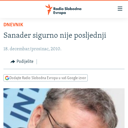
Dostupni
linkovi
Pređite
DNEVNIK
na
VIJESTI
Sanader sigurno nije posljednji
glavni
BOSNA I HERCEGOVINA
sadržaj
18. decembar/prosinac, 2010.
SRBIJA
Pređite
na
KOSOVO
Podijelite
glavnu
CRNA GORA
navigaciju
Dodajte Radio Slobodna Evropa u vaš Google izvor
Pređite
VIZUELNO
na
PODCASTI
VIDEO
pretragu
RAT U UKRAJINI
FOTOGALERIJE
KINA NA BALKANU
INFOGRAFIKE
RSE PRIČE IZ SVIJETA