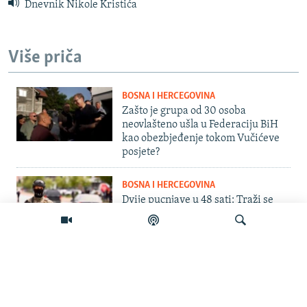
Dnevnik Nikole Kristića
Više priča
BOSNA I HERCEGOVINA
Zašto je grupa od 30 osoba
neovlašteno ušla u Federaciju BiH
kao obezbjeđenje tokom Vučićeve
posjete?
BOSNA I HERCEGOVINA
Dvije pucnjave u 48 sati: Traži se
procjena bezbjednosti u Istočnom
Sarajevu
AKTUELNO
Na Kosovu iskopavanje grobnice,
Pretraživač
šta bi pokazalo otvaranje arhiva u
Srbiji