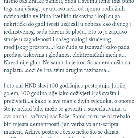
nismo baš kratke pameti, onda u svemu tome ima puno
toga smiješnog, jer upravo neki od njemu podložnih
novinarskih veličina i velikih tiskovina i koji su ga
nekritički do gadljivosti uzdizali u nebesa kao divnog i
jedinstvenog, sada okrenuše ploču…eto to je zapravo
stanje u zagađenosti i našeg malog i skučenog
medijskog prostora…i kao čude se izdavači kako pada
prodaja tiskovina i gledanost elektroničkih medija…
Narod nije glup. Ne samo da je kod Sanadera došlo na
naplatu…doći će i na svim drugim razinama…
I eto naš HND slavi 100 godišnjicu postojanja. Jubilej
golem, 100 godina nije lako doživjeti i još svašta i
preživjeti…a kako je sve manje živih svjedoka, o onome
što je nekad bilo, može se govoriti u superlativima, a
ovo danas…sačuvaj nas Bože. Samo, ni tu ne bi trebalo
biti mjesta dementnosti, jer, verba volant-scripta
manent. Arhive postoje i često nešto što se danas