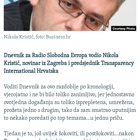
ISPRIČAJ MI
DNEVNO@RSE
SPECIJALI RSE
Nikola Kristić, foto: Business.hr
VIŠE OD NASLOVA
PRATITE NAS
GENOCID U SREBRENICI
Dnevnik za Radio Slobodna Evropa vodio Nikola
POPLAVE I KLIZIŠTA U BIH 2024.
Kristić, novinar iz Zagreba i predsjednik Transparency
International Hrvatska
TV LIBERTY
Sve RFE/RL stranice
POST SCRIPTUM
Voditi Dnevnik za ovo razdoblje po kronologiji,
vjerojatno i ne bi bilo toliko zanimljivo, jer jednostavno
MOJA EVROPA
ovotjedna događanja su toliko isprepletena, umrežena,
TRI DECENIJE OD RATA U BIH
prožeta jedno s drugim, tako da sam smatrao uputnijim
to nekako poredati po top temama…u jednu priču.
SVE KARTE DEJTONA
NASTANAK I RASPAD JUGOSLAVIJE
Tjedan je to, još uvijek šokoviti, ili postšokoviti…nakon