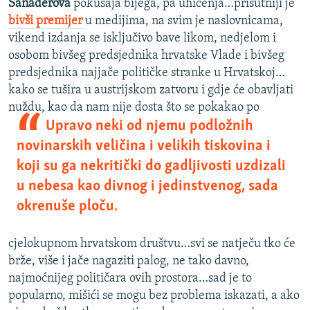
Sanaderova
pokušaja bijega, pa uhićenja…prisutniji je
bivši premijer
u medijima, na svim je naslovnicama,
vikend izdanja se isključivo bave likom, nedjelom i
osobom bivšeg predsjednika hrvatske Vlade i bivšeg
predsjednika najjače političke stranke u Hrvatskoj…
kako se tušira u austrijskom zatvoru i gdje će obavljati
nuždu, kao da nam nije dosta
što se pokakao po
Upravo neki od njemu podložnih
novinarskih veličina i velikih tiskovina i
koji su ga nekritički do gadljivosti uzdizali
u nebesa kao divnog i jedinstvenog, sada
okrenuše ploču.
cjelokupnom hrvatskom društvu…svi se natječu tko će
brže, više i jače nagaziti palog, ne tako davno,
najmoćnijeg političara ovih prostora…sad je to
popularno, mišići se mogu bez problema iskazati, a ako