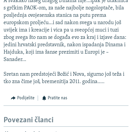
A svakako našeg dragog Dinama nije…ipak je utakmica
s grčkim PAOK-om, za naše najbolje nogoloptače, bila
posljednja ovojesenska stanica na putu prema
europskom proljeću…i sad nakon svega u narodu još
uvijek ima i kreacije i vica pa u sveopćoj muci i tuzi
zbog svega što nam se događa evo za kraj i izjave dana:
jedini hrvatski predstavnik, nakon ispadanja Dinama i
Hajduka, koji ima šanse prezimiti u Europi je –
Sanader…
Sretan nam predstojeći Božić i Nova, sigurno još teža i
tko zna čime još, bremenitija 2011. godina…..
Podijelite
Pratite nas
Povezani članci