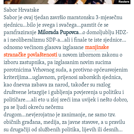
Sabor Hrvatske
Sabor je ovaj tjedan završio maratonsku 3-mjesečnu
sjednicu…bilo je svega i svačega…pamtit će se
parafraziranje
Milorada Pupovca
…o domoljublju HDZ-
a i neoliberalizmu SDP-a…ali i finale te iste sjednice…
odnosno većinom glasova izglasane
manjinske
stranačke povlaštenosti
u novom izbornom zakonu o
izboru zastupnika, pa izglasanim novim sucima
porotnicima Vrhovnog suda, a protivno općeusvojenim
kriterijima…uglavnom, prijenosi saborskih sjednica,
kao dnevna zabava za narod, također su razlog
društvene letargije i gubljenja povjerenja u politiku i
političare….ali eto u zloj sreći ima uvijek i nešto dobro,
pa se ljudi okreću nečemu
drugom…nevjerojatno je zanimanje, ne samo tzv.
običnih građana, medija, za javne stavove, a u pravilu
su drugačiji od službenih politika, lijevih ili desnih…