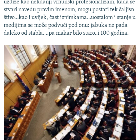
uzdiže kao nekdanji vrhunski profesionalizam, kada se
stvari navedu pravim imenom, mogu postati tek šaljivo
štivo…kao i uvijek, čast iznimkama…uostalom i stanje u
medijima se može podvući pod onu: jabuka ne pada
daleko od stabla….pa makar bilo staro..i 100 godina.