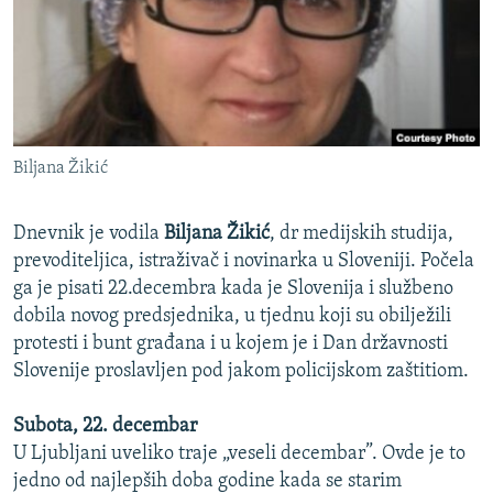
ISPRIČAJ MI
DNEVNO@RSE
SPECIJALI RSE
VIŠE OD NASLOVA
PRATITE NAS
Biljana Žikić
GENOCID U SREBRENICI
POPLAVE I KLIZIŠTA U BIH 2024.
Dnevnik je vodila
Biljana Žikić
, dr medijskih studija,
TV LIBERTY
prevoditeljica, istraživač i novinarka u Sloveniji. Počela
Sve RFE/RL stranice
ga je pisati 22.decembra kada je Slovenija i službeno
POST SCRIPTUM
dobila novog predsjednika, u tjednu koji su obilježili
MOJA EVROPA
protesti i bunt građana i u kojem je i Dan državnosti
Slovenije proslavljen pod jakom policijskom zaštitiom.
TRI DECENIJE OD RATA U BIH
SVE KARTE DEJTONA
Subota, 22. decembar
U Ljubljani uveliko traje „veseli decembar”. Ovde je to
NASTANAK I RASPAD JUGOSLAVIJE
jedno od najlepših doba godine kada se starim