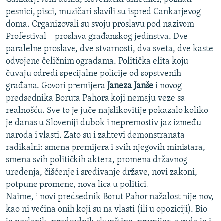
pesnici, pisci, muzičari slavili su ispred Cankarjevog
doma. Organizovali su svoju proslavu pod nazivom
Profestival – proslava građanskog jedinstva. Dve
paralelne proslave, dve stvarnosti, dva sveta, dve kaste
odvojene čeličnim ogradama. Politička elita koju
čuvaju odredi specijalne policije od sopstvenih
građana. Govori premijera
Janeza Janše
i novog
predsednika Boruta Pahora koji nemaju veze sa
realnošću. Sve to je juče najslikovitije pokazalo koliko
je danas u Sloveniji dubok i nepremostiv jaz između
naroda i vlasti. Zato su i zahtevi demonstranata
radikalni: smena premijera i svih njegovih ministara,
smena svih političkih aktera, promena državnog
uređenja, čišćenje i sređivanje države, novi zakoni,
potpune promene, nova lica u politici.
Naime, i novi predsednik Borut Pahor nažalost nije nov,
kao ni većina onih koji su na vlasti (ili u opoziciji). Bio