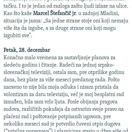
tačku. I to je jedan od razloga zašto ljudi izlaze na ulice.
Kao što kaže
Marcel Štefančič jr
. u zadnjoj Mladini,
situacija je jasna: „Sa jedne strane stoje oni koji nemaju
više šta da izgube, a sa druge strane oni koji mogu
izgubiti sve”.
Petak, 28. decembar
Konačno malo vremena za sastavljanje planova za
sledeću godinu i čitanje. Radeći na jednoj srpsko-
slovenačkoj televiziji, ostala sam, pre otprilike godinu
dana, bez plate za više meseci predanog rada. Pošto
naravno to nije bila moja odluka i nisam pristala da
volontiram za datu televiziju, već je moj besplatni rad
iznuđen, bila sam vrlo ljuta. Posle obijanja pragova
sudova, različitih pokušaja da ostvarim svoje pravo na
plaćeni rad i poštovanje potpisanih ugovora, pre
nekoliko meseci sud je potvrdio čuveni otpis dugova
(“prisilna poravnava”) i vlasnicima stavio u džep više od