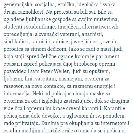
generacijska, socijalna, etnička, ideološka i svaka
druga raznolikost. Na protestu su bili svi. Bile su
uglađene ljubljanske gospođe sa svojim muževima,
studenti i studentkinje, tinejdžeri, alternativci svih
opredeljenja, slovenački veterani, anarhisti,
sindikalisti, radnici i radnice, javne ličnosti, sve do
porodica sa sitnom dečicom. Iako se radi o masi ljudi
koja stoji ispred čelične ograde kojom je parlament
opasan i ispred policajaca čijoj bi robocop opremi
pozavideo i sam Peter Weller, ljudi su opušteni,
ljubazni, fini, vaspitani, nasmejani, otvoreni za
razgovor, za nove kontakte, za razmenu energije i
informacija. Neki od policajaca imaju maske sa
otvorima za oči i izgledaju zastrašujuće, dok se drugima
vide lica i opremu im krase crveni karanfili. Karanfile
policajcima dele devojke, a uglavnom ih svi ponuđeni
rado prihvataju. Danima pre okupljanja su internetom i
ostalim medijima kružile priče o tome da su i policajci