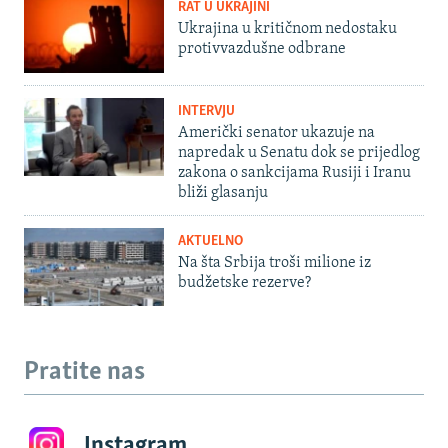
RAT U UKRAJINI
Ukrajina u kritičnom nedostaku
protivvazdušne odbrane
INTERVJU
Američki senator ukazuje na
napredak u Senatu dok se prijedlog
zakona o sankcijama Rusiji i Iranu
bliži glasanju
AKTUELNO
Na šta Srbija troši milione iz
budžetske rezerve?
Pratite nas
Instagram