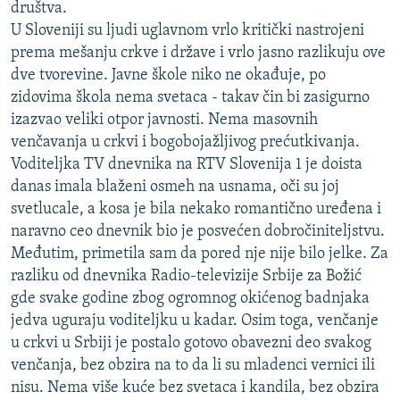
društva.
U Sloveniji su ljudi uglavnom vrlo kritički nastrojeni
prema mešanju crkve i države i vrlo jasno razlikuju ove
dve tvorevine. Javne škole niko ne okađuje, po
zidovima škola nema svetaca - takav čin bi zasigurno
izazvao veliki otpor javnosti. Nema masovnih
venčavanja u crkvi i bogobojažljivog prećutkivanja.
Voditeljka TV dnevnika na RTV Slovenija 1 je doista
danas imala blaženi osmeh na usnama, oči su joj
svetlucale, a kosa je bila nekako romantično uređena i
naravno ceo dnevnik bio je posvećen dobročiniteljstvu.
Međutim, primetila sam da pored nje nije bilo jelke. Za
razliku od dnevnika Radio-televizije Srbije za Božić
gde svake godine zbog ogromnog okićenog badnjaka
jedva uguraju voditeljku u kadar. Osim toga, venčanje
u crkvi u Srbiji je postalo gotovo obavezni deo svakog
venčanja, bez obzira na to da li su mladenci vernici ili
nisu. Nema više kuće bez svetaca i kandila, bez obzira