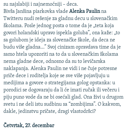
su najslabiji i najnemoćniji – deca.
Bivša Janšina piarkovka vlade
Alenka Paulin
na
Twitteru nudi rešenje za gladnu decu u slovenačkim
školama. Posle jednog posta o tome da je „teta koja
govori holandski upravo ispekla goluba”, ona kaže: „to
sa golubom je ideja za slovenačke škole, da deca ne
budu više gladna…” Svoj cinizam opravdava time da je
samo htela upozoriti na to da u slovenačkim školama
nema gladne dece, odnosno da su to levičarska
naklapanja. Alenka Paulin ne vidi i ne čuje potresne
priče dece i roditelja koje se sve više pojavljuju u
medijima a govore o strategijama golog opstanka: u
porodici se dogovaraju da li će imati ručak ili večeru i
piju puno vode da ne bi osećali glad. Ona živi u drugom
svetu i ne deli istu sudbinu sa “zombijima”. O kakvom,
dakle, jedinstvu pričate, dragi vlastodršci?
Četvrtak, 27. decembar