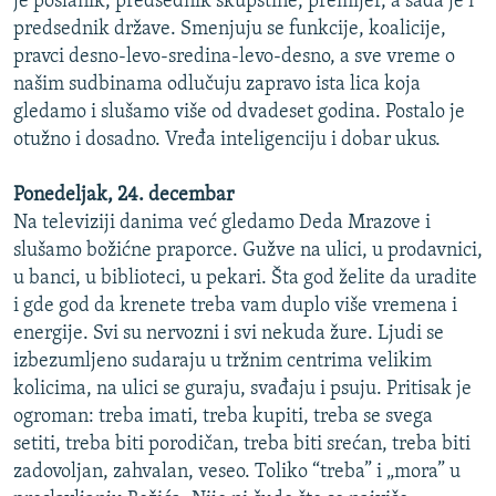
je poslanik, predsednik skupštine, premijer, a sada je i
predsednik države. Smenjuju se funkcije, koalicije,
pravci desno-levo-sredina-levo-desno, a sve vreme o
našim sudbinama odlučuju zapravo ista lica koja
gledamo i slušamo više od dvadeset godina. Postalo je
otužno i dosadno. Vređa inteligenciju i dobar ukus.
Ponedeljak, 24. decembar
Na televiziji danima već gledamo Deda Mrazove i
slušamo božićne praporce. Gužve na ulici, u prodavnici,
u banci, u biblioteci, u pekari. Šta god želite da uradite
i gde god da krenete treba vam duplo više vremena i
energije. Svi su nervozni i svi nekuda žure. Ljudi se
izbezumljeno sudaraju u tržnim centrima velikim
kolicima, na ulici se guraju, svađaju i psuju. Pritisak je
ogroman: treba imati, treba kupiti, treba se svega
setiti, treba biti porodičan, treba biti srećan, treba biti
zadovoljan, zahvalan, veseo. Toliko “treba” i „mora” u