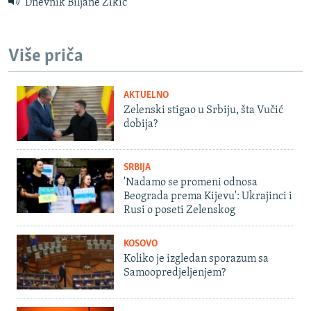
Dnevnik Biljane Žikić
Više priča
AKTUELNO
Zelenski stigao u Srbiju, šta Vučić
dobija?
SRBIJA
'Nadamo se promeni odnosa
Beograda prema Kijevu': Ukrajinci i
Rusi o poseti Zelenskog
KOSOVO
Koliko je izgledan sporazum sa
Samoopredjeljenjem?