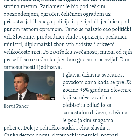
stotina metara. Parlament je bio pod teškim
obezbeđenjem, ograđen čeličnom ogradom uz
prisustvo jakih snaga policije i specijalnih jedinica pod
punom ratnom opremom. Tamo se nalazio ceo politički
vrh Slovenije, predsednici vlade i opozicije, poslanici,
ministri, diplomatski zbor, vrh sudstva i crkveni
velikodostojnici. Po završetku svečanosti, mnogi od njih
preselili su se u Cankarjev dom gde su proslavljali Dan
samostalnosti i jedinstva.
I glavna državna svečanost
povodom dana kada se pre 22
godine 95% građana Slovenije
koji su učestvovali na
plebiscitu odlučilo za
Borut Pahor
samostalnu državu, održana
je pod jakim snagama
policije. Dok je političko-sudska elita slavila u
Cankarjevom domu, slovenački umetnici, poznati