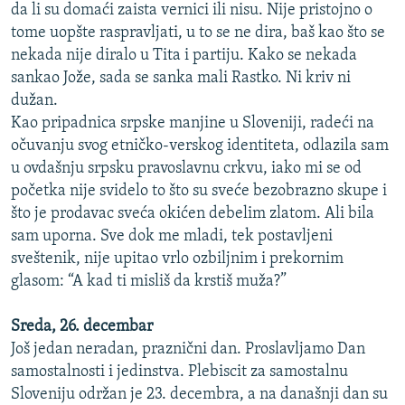
da li su domaći zaista vernici ili nisu. Nije pristojno o
tome uopšte raspravljati, u to se ne dira, baš kao što se
nekada nije diralo u Tita i partiju. Kako se nekada
sankao Jože, sada se sanka mali Rastko. Ni kriv ni
dužan.
Kao pripadnica srpske manjine u Sloveniji, radeći na
očuvanju svog etničko-verskog identiteta, odlazila sam
u ovdašnju srpsku pravoslavnu crkvu, iako mi se od
početka nije svidelo to što su sveće bezobrazno skupe i
što je prodavac sveća okićen debelim zlatom. Ali bila
sam uporna. Sve dok me mladi, tek postavljeni
sveštenik, nije upitao vrlo ozbiljnim i prekornim
glasom: “A kad ti misliš da krstiš muža?”
Sreda, 26. decembar
Još jedan neradan, praznični dan. Proslavljamo Dan
samostalnosti i jedinstva. Plebiscit za samostalnu
Sloveniju održan je 23. decembra, a na današnji dan su