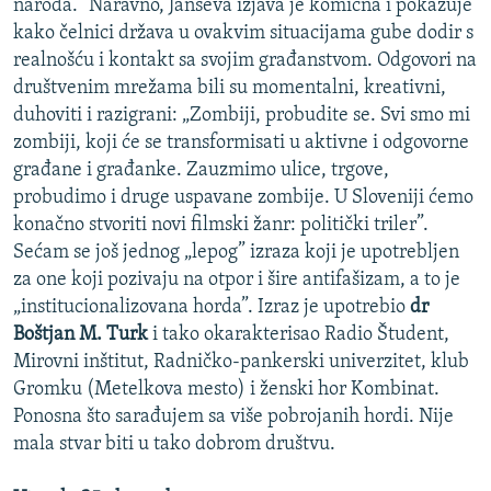
naroda.” Naravno, Janševa izjava je komična i pokazuje
kako čelnici država u ovakvim situacijama gube dodir s
realnošću i kontakt sa svojim građanstvom. Odgovori na
društvenim mrežama bili su momentalni, kreativni,
duhoviti i razigrani: „Zombiji, probudite se. Svi smo mi
zombiji, koji će se transformisati u aktivne i odgovorne
građane i građanke. Zauzmimo ulice, trgove,
probudimo i druge uspavane zombije. U Sloveniji ćemo
konačno stvoriti novi filmski žanr: politički triler”.
Sećam se još jednog „lepog” izraza koji je upotrebljen
za one koji pozivaju na otpor i šire antifašizam, a to je
„institucionalizovana horda”. Izraz je upotrebio
dr
Boštjan M. Turk
i tako okarakterisao Radio Študent,
Mirovni inštitut, Radničko-pankerski univerzitet, klub
Gromku (Metelkova mesto) i ženski hor Kombinat.
Ponosna što sarađujem sa više pobrojanih hordi. Nije
mala stvar biti u tako dobrom društvu.