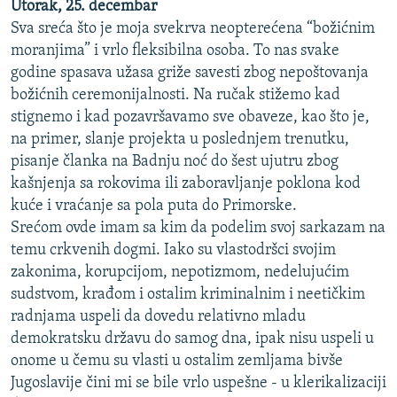
Utorak, 25. decembar
Sva sreća što je moja svekrva neopterećena “božićnim
moranjima” i vrlo fleksibilna osoba. To nas svake
godine spasava užasa griže savesti zbog nepoštovanja
božićnih ceremonijalnosti. Na ručak stižemo kad
stignemo i kad pozavršavamo sve obaveze, kao što je,
na primer, slanje projekta u poslednjem trenutku,
pisanje članka na Badnju noć do šest ujutru zbog
kašnjenja sa rokovima ili zaboravljanje poklona kod
kuće i vraćanje sa pola puta do Primorske.
Srećom ovde imam sa kim da podelim svoj sarkazam na
temu crkvenih dogmi. Iako su vlastodršci svojim
zakonima, korupcijom, nepotizmom, nedelujućim
sudstvom, krađom i ostalim kriminalnim i neetičkim
radnjama uspeli da dovedu relativno mladu
demokratsku državu do samog dna, ipak nisu uspeli u
onome u čemu su vlasti u ostalim zemljama bivše
Jugoslavije čini mi se bile vrlo uspešne - u klerikalizaciji