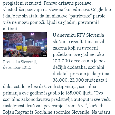
proglašeni rezultati. Ponovo državne proslave,
vlastodršci pozivaju na slovenačko jedinstvo. Očigledno
i dalje ne shvataju da im nikakve “patriotske” parole
više ne mogu pomoći. Ljudi su gladni, prevareni i
aktivni.
U dnevniku RTV Slovenija
slušam o rezultatima novih
zakona koji su uvedeni
početkom ove godine: oko
100.000 dece ostalo je bez
Protesti u Sloveniji,
dečijih dodataka, socijalni
decembar 2012.
dodatak prestalo je da prima
38.000, 23.000 studenata i
đaka ostalo je bez državnih stipendija, socijalna
primanja ove godine izgubilo je 185.000 ljudi. “Ovo
socijalno zakonodavstvo predstavlja autoput u sve veću
raslojenost društva i povećanje siromaštva”, kaže dr
Bojan Regvar iz Socijalne zbornice Slovenije. Na udaru