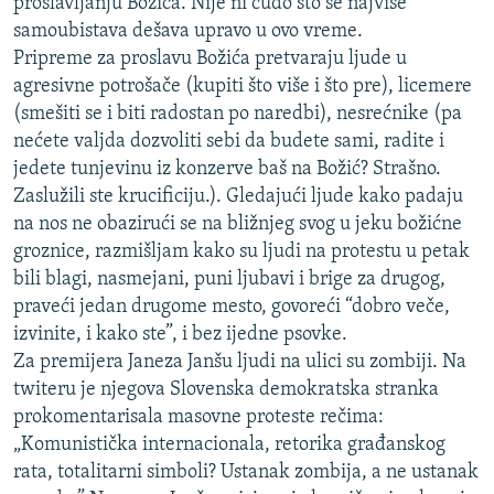
proslavljanju Božića. Nije ni čudo što se najviše
samoubistava dešava upravo u ovo vreme.
Pripreme za proslavu Božića pretvaraju ljude u
agresivne potrošače (kupiti što više i što pre), licemere
(smešiti se i biti radostan po naredbi), nesrećnike (pa
nećete valjda dozvoliti sebi da budete sami, radite i
jedete tunjevinu iz konzerve baš na Božić? Strašno.
Zaslužili ste krucificiju.). Gledajući ljude kako padaju
na nos ne obazirući se na bližnjeg svog u jeku božićne
groznice, razmišljam kako su ljudi na protestu u petak
bili blagi, nasmejani, puni ljubavi i brige za drugog,
praveći jedan drugome mesto, govoreći “dobro veče,
izvinite, i kako ste”, i bez ijedne psovke.
Za premijera Janeza Janšu ljudi na ulici su zombiji. Na
twiteru je njegova Slovenska demokratska stranka
prokomentarisala masovne proteste rečima:
„Komunistička internacionala, retorika građanskog
rata, totalitarni simboli? Ustanak zombija, a ne ustanak