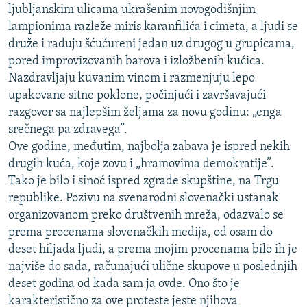
ljubljanskim ulicama ukrašenim novogodišnjim
lampionima razleže miris karanfilića i cimeta, a ljudi se
druže i raduju šćućureni jedan uz drugog u grupicama,
pored improvizovanih barova i izložbenih kućica.
Nazdravljaju kuvanim vinom i razmenjuju lepo
upakovane sitne poklone, počinjući i završavajući
razgovor sa najlepšim željama za novu godinu: „enga
srečnega pa zdravega”.
Ove godine, međutim, najbolja zabava je ispred nekih
drugih kuća, koje zovu i „hramovima demokratije”.
Tako je bilo i sinoć ispred zgrade skupštine, na Trgu
republike. Pozivu na svenarodni slovenački ustanak
organizovanom preko društvenih mreža, odazvalo se
prema procenama slovenačkih medija, od osam do
deset hiljada ljudi, a prema mojim procenama bilo ih je
najviše do sada, računajući ulične skupove u poslednjih
deset godina od kada sam ja ovde. Ono što je
karakteristično za ove proteste jeste njihova