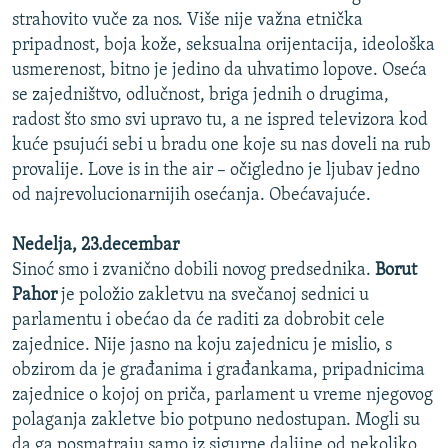
strahovito vuče za nos. Više nije važna etnička
pripadnost, boja kože, seksualna orijentacija, ideološka
usmerenost, bitno je jedino da uhvatimo lopove. Oseća
se zajedništvo, odlučnost, briga jednih o drugima,
radost što smo svi upravo tu, a ne ispred televizora kod
kuće psujući sebi u bradu one koje su nas doveli na rub
provalije. Love is in the air – očigledno je ljubav jedno
od najrevolucionarnijih osećanja. Obećavajuće.
Nedelja, 23.decembar
Sinoć smo i zvanično dobili novog predsednika.
Borut
Pahor
je položio zakletvu na svečanoj sednici u
parlamentu i obećao da će raditi za dobrobit cele
zajednice. Nije jasno na koju zajednicu je mislio, s
obzirom da je građanima i građankama, pripadnicima
zajednice o kojoj on priča, parlament u vreme njegovog
polaganja zakletve bio potpuno nedostupan. Mogli su
da ga posmatraju samo iz sigurne daljine od nekoliko