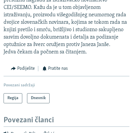
prestižnu nagradu za istraživačko novinarstvo
CEI/SEEMO. Kažu da je u tom objavljenom
istraživanju, proizvodu višegodišnjeg neumornog rada
dvojice slovenačkih novinara, kojima se tokom rada na
knjizi pretilo i smrću, brižljivo i studiozno sakupljeno
sasvim dovoljno dokumenata i detalja za podizanje
optužnice za šverc oružjem protiv Janeza Janše.
Jedva čekam da počnem sa čitanjem.
Podijelite
Pratite nas
Povezani sadržaji
Regija
Dnevnik
Povezani članci