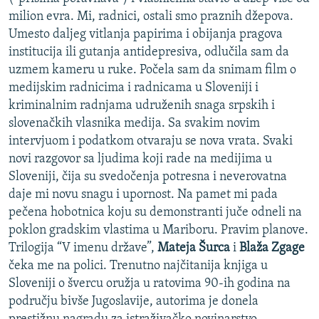
milion evra. Mi, radnici, ostali smo praznih džepova.
Umesto daljeg vitlanja papirima i obijanja pragova
institucija ili gutanja antidepresiva, odlučila sam da
uzmem kameru u ruke. Počela sam da snimam film o
medijskim radnicima i radnicama u Sloveniji i
kriminalnim radnjama udruženih snaga srpskih i
slovenačkih vlasnika medija. Sa svakim novim
intervjuom i podatkom otvaraju se nova vrata. Svaki
novi razgovor sa ljudima koji rade na medijima u
Sloveniji, čija su svedočenja potresna i neverovatna
daje mi novu snagu i upornost. Na pamet mi pada
pečena hobotnica koju su demonstranti juče odneli na
poklon gradskim vlastima u Mariboru. Pravim planove.
Trilogija “V imenu države”,
Mateja Šurca
i
Blaža Zgage
čeka me na polici. Trenutno najčitanija knjiga u
Sloveniji o švercu oružja u ratovima 90-ih godina na
području bivše Jugoslavije, autorima je donela