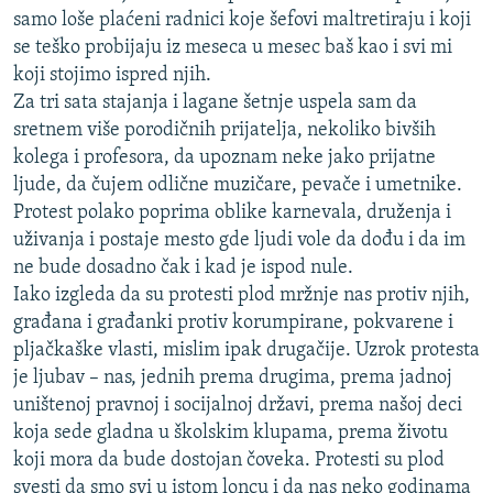
samo loše plaćeni radnici koje šefovi maltretiraju i koji
se teško probijaju iz meseca u mesec baš kao i svi mi
koji stojimo ispred njih.
Za tri sata stajanja i lagane šetnje uspela sam da
sretnem više porodičnih prijatelja, nekoliko bivših
kolega i profesora, da upoznam neke jako prijatne
ljude, da čujem odlične muzičare, pevače i umetnike.
Protest polako poprima oblike karnevala, druženja i
uživanja i postaje mesto gde ljudi vole da dođu i da im
ne bude dosadno čak i kad je ispod nule.
Iako izgleda da su protesti plod mržnje nas protiv njih,
građana i građanki protiv korumpirane, pokvarene i
pljačkaške vlasti, mislim ipak drugačije. Uzrok protesta
je ljubav – nas, jednih prema drugima, prema jadnoj
uništenoj pravnoj i socijalnoj državi, prema našoj deci
koja sede gladna u školskim klupama, prema životu
koji mora da bude dostojan čoveka. Protesti su plod
svesti da smo svi u istom loncu i da nas neko godinama