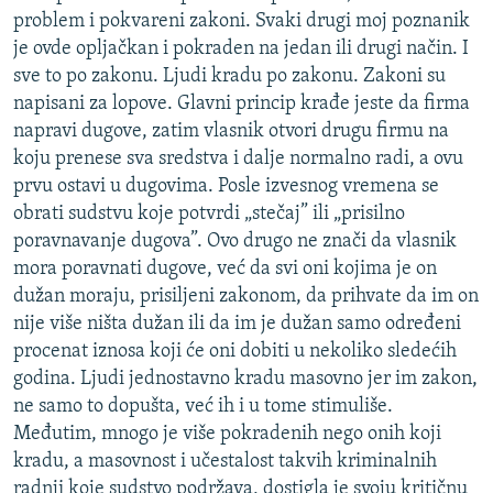
problem i pokvareni zakoni. Svaki drugi moj poznanik
je ovde opljačkan i pokraden na jedan ili drugi način. I
sve to po zakonu. Ljudi kradu po zakonu. Zakoni su
napisani za lopove. Glavni princip krađe jeste da firma
napravi dugove, zatim vlasnik otvori drugu firmu na
koju prenese sva sredstva i dalje normalno radi, a ovu
prvu ostavi u dugovima. Posle izvesnog vremena se
obrati sudstvu koje potvrdi „stečaj” ili „prisilno
poravnavanje dugova”. Ovo drugo ne znači da vlasnik
mora poravnati dugove, već da svi oni kojima je on
dužan moraju, prisiljeni zakonom, da prihvate da im on
nije više ništa dužan ili da im je dužan samo određeni
procenat iznosa koji će oni dobiti u nekoliko sledećih
godina. Ljudi jednostavno kradu masovno jer im zakon,
ne samo to dopušta, već ih i u tome stimuliše.
Međutim, mnogo je više pokradenih nego onih koji
kradu, a masovnost i učestalost takvih kriminalnih
radnji koje sudstvo podržava, dostigla je svoju kritičnu