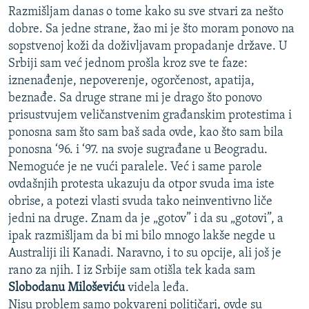
Razmišljam danas o tome kako su sve stvari za nešto
dobre. Sa jedne strane, žao mi je što moram ponovo na
sopstvenoj koži da doživljavam propadanje države. U
Srbiji sam već jednom prošla kroz sve te faze:
iznenađenje, nepoverenje, ogorčenost, apatija,
beznađe. Sa druge strane mi je drago što ponovo
prisustvujem veličanstvenim građanskim protestima i
ponosna sam što sam baš sada ovde, kao što sam bila
ponosna ‘96. i ‘97. na svoje sugrađane u Beogradu.
Nemoguće je ne vući paralele. Već i same parole
ovdašnjih protesta ukazuju da otpor svuda ima iste
obrise, a potezi vlasti svuda tako neinventivno liče
jedni na druge. Znam da je „gotov” i da su „gotovi”, a
ipak razmišljam da bi mi bilo mnogo lakše negde u
Australiji ili Kanadi. Naravno, i to su opcije, ali još je
rano za njih. I iz Srbije sam otišla tek kada sam
Slobodanu Miloševiću
videla leđa.
Nisu problem samo pokvareni političari, ovde su