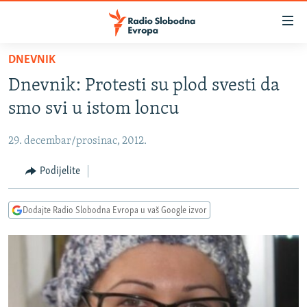
Dostupni
linkovi
Pređite
DNEVNIK
na
VIJESTI
Dnevnik: Protesti su plod svesti da
glavni
BOSNA I HERCEGOVINA
sadržaj
smo svi u istom loncu
SRBIJA
Pređite
na
29. decembar/prosinac, 2012.
KOSOVO
glavnu
CRNA GORA
Podijelite
navigaciju
Pređite
VIZUELNO
na
Dodajte Radio Slobodna Evropa u vaš Google izvor
PODCASTI
VIDEO
pretragu
RAT U UKRAJINI
FOTOGALERIJE
KINA NA BALKANU
INFOGRAFIKE
RSE PRIČE IZ SVIJETA