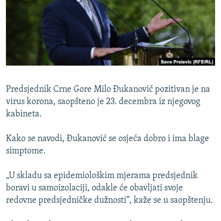
ISPRIČAJ MI
DNEVNO@RSE
SPECIJALI RSE
VIŠE OD NASLOVA
PRATITE NAS
GENOCID U SREBRENICI
Predsjednik Crne Gore Milo Đukanović pozitivan je na
POPLAVE I KLIZIŠTA U BIH 2024.
virus korona, saopšteno je 23. decembra iz njegovog
kabineta.
TV LIBERTY
Sve RFE/RL stranice
POST SCRIPTUM
Kako se navodi, Đukanović se osjeća dobro i ima blage
simptome.
MOJA EVROPA
TRI DECENIJE OD RATA U BIH
„U skladu sa epidemiološkim mjerama predsjednik
SVE KARTE DEJTONA
boravi u samoizolaciji, odakle će obavljati svoje
redovne predsjedničke dužnosti“, kaže se u saopštenju.
NASTANAK I RASPAD JUGOSLAVIJE