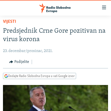
Dostupni
linkovi
Pređite
VIJESTI
na
VIJESTI
Predsjednik Crne Gore pozitivan na
glavni
BOSNA I HERCEGOVINA
sadržaj
virus korona
SRBIJA
Pređite
na
23. decembar/prosinac, 2021.
KOSOVO
glavnu
CRNA GORA
Podijelite
navigaciju
Pređite
VIZUELNO
na
Dodajte Radio Slobodna Evropa u vaš Google izvor
PODCASTI
VIDEO
pretragu
RAT U UKRAJINI
FOTOGALERIJE
KINA NA BALKANU
INFOGRAFIKE
RSE PRIČE IZ SVIJETA