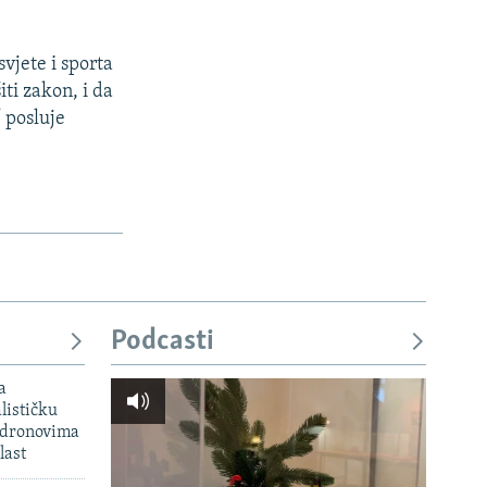
vjete i sporta
ti zakon, i da
 posluje
Podcasti
a
lističku
 dronovima
last