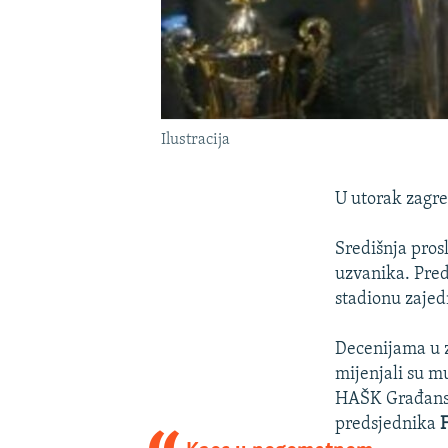
Ilustracija
U utorak zagre
Središnja pros
uzvanika. Pred
stadionu zajed
Decenijama u z
mijenjali su mu
HAŠK Građanski
predsjednika