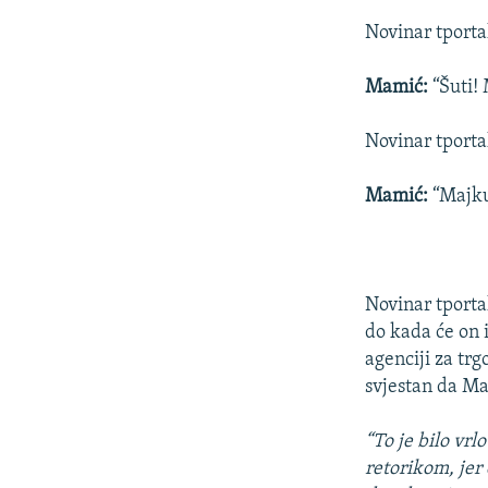
Novinar tport
Mamić:
“Šuti! 
Novinar tport
Mamić:
“Majku 
Novinar tporta
do kada će on 
agenciji za trg
svjestan da Ma
“To je bilo vr
retorikom, jer 