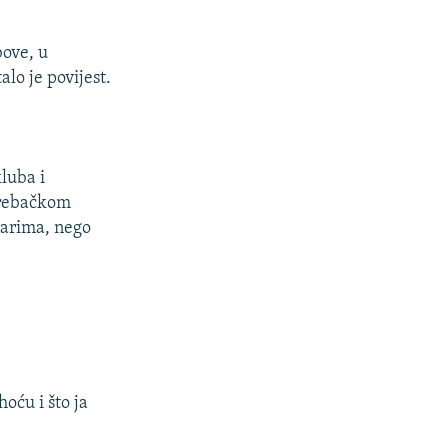
bove, u
lo je povijest.
kluba i
agrebačkom
arima, nego
hoću i što ja