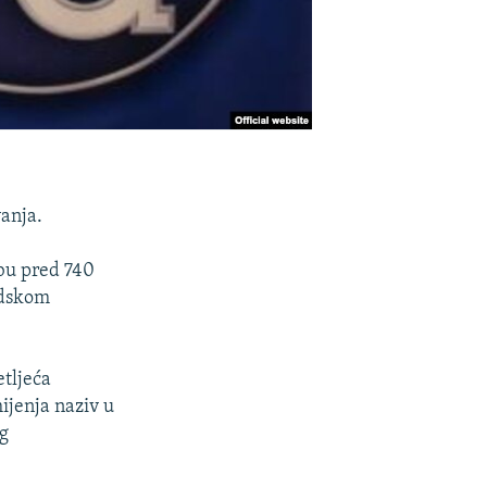
vanja.
bu pred 740
udskom
etljeća
mijenja naziv u
og