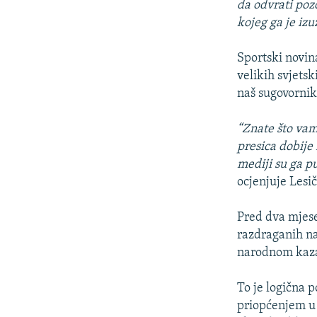
da odvrati poz
kojeg ga je iz
Sportski novina
velikih svjets
naš sugovornik
“Znate što vam
presica dobije
mediji su ga pu
ocjenjuje Lesič
Pred dva mjese
razdraganih n
narodnom kaza
To je logična p
priopćenjem u 