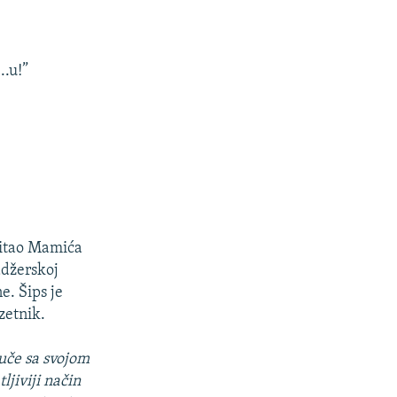
..u!”
upitao Mamića
adžerskoj
e. Šips je
zetnik.
vuče sa svojom
ljiviji način