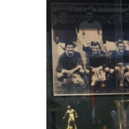
ISPRIČAJ MI
DNEVNO@RSE
SPECIJALI RSE
VIŠE OD NASLOVA
GENOCID U SREBRENICI
POPLAVE I KLIZIŠTA U BIH 2024.
TV LIBERTY
POST SCRIPTUM
MOJA EVROPA
TRI DECENIJE OD RATA U BIH
SVE KARTE DEJTONA
NASTANAK I RASPAD JUGOSLAVIJE