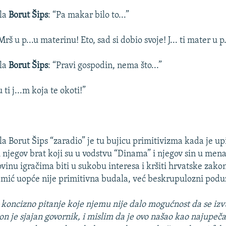
ala
Borut Šips
: “Pa makar bilo to...”
Mrš u p...u materinu! Eto, sad si dobio svoje! J... ti mater u p.
ala
Borut Šips
: “Pravi gospodin, nema što...”
ti j...m koja te okoti!”
la Borut Šips “zaradio” je tu bujicu primitivizma kada je 
i njegov brat koji su u vodstvu “Dinama” i njegov sin u men
ovinu igračima biti u sukobu interesa i kršiti hrvatske zakon
mić uopće nije primitivna budala, već beskrupulozni podu
lo koncizno pitanje koje njemu nije dalo mogućnost da se iz
on je sjajan govornik, i mislim da je ovo našao kao najupečat