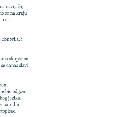
ma navijača,
no se na kraju
no na
 obnovila, i
 dana skupština
se danas slavi
čkom
 je bio odgovor
kog jezika.
vi narodni
etopisac,