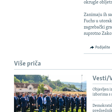
okrugle obljet
Zanimaju ih sam
Fuchs u utorak
zagrebački gra
suprotno Zako
Podijelite
Više priča
Vesti/V
Objavljen i
izborima s
Demokratski
predsedni