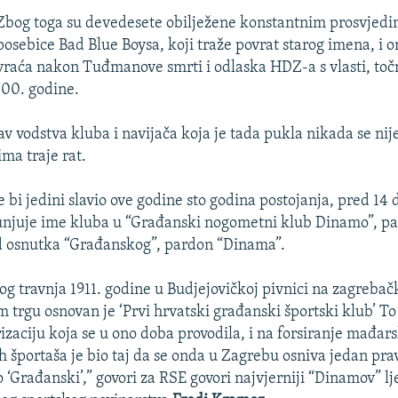
Zbog toga su devedesete obilježene konstantnim prosvjedi
posebice Bad Blue Boysa, koji traže povrat starog imena, i o
vraća nakon Tuđmanove smrti i odlaska HDZ-a s vlasti, toč
000. godine.
 vodstva kluba i navijača koja je tada pukla nikada se nije
ma traje rat.
 bi jedini slavio ove godine sto godina postojanja, pred 14
juje ime kluba u “Građanski nogometni klub Dinamo”, pa 
d osnutka “Građanskog”, pardon “Dinama”.
og travnja 1911. godine u Budjejovičkoj pivnici na zagreba
 trgu osnovan je ‘Prvi hrvatski građanski športski klub’ To
izaciju koja se u ono doba provodila, i na forsiranje mađars
 športaša je bio taj da se onda u Zagrebu osniva jedan pra
io ‘Građanski’,” govori za RSE govori najvjerniji “Dinamov” lj