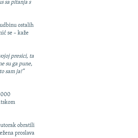
 sa pitanja s
sudbinu ostalih
mić se – kaže
joj presici, ta
ne su ga pune,
to sam ja!”
5.000
vatskom
 utorak obratili
ježena proslava