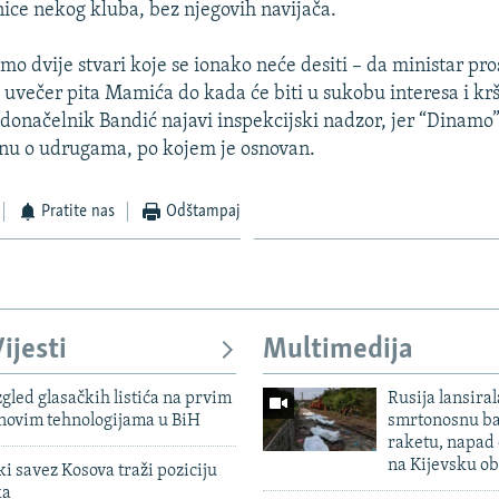
nice nekog kluba, bez njegovih navijača.
o dvije stvari koje se ionako neće desiti – da ministar pros
 uvečer pita Mamića do kada će biti u sukobu interesa i krši
donačelnik Bandić najavi inspekcijski nadzor, jer “Dinamo”
nu o udrugama, po kojem je osnovan.
Pratite nas
Odštampaj
ijesti
Multimedija
zgled glasačkih listića na prvim
Rusija lansiral
 novim tehnologijama u BiH
smrtonosnu ba
raketu, napad
na Kijevsku ob
 savez Kosova traži poziciju
ka