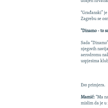
doajen hrvatsk
“Građanski” je 
Zagrebu se osn
"Dinamo - to s
Sada “Dinamo” 
njegovih navij
aerodromu nak
uspjesima klu
Evo primjera.
Mamić:
“Ma nab
mislim da je u