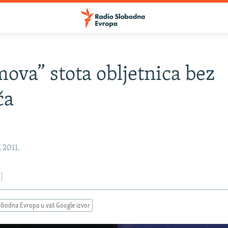
ova” stota obljetnica bez
ča
, 2011.
obodna Evropa u vaš Google izvor