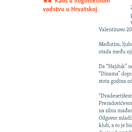
Kaos u nogometnom
vodstvu u Hrvatskoj
Valentinovo 2
Međutim, ljubav
otada među nji
Da “Hajduk” ne
“Dinama” dopun
stota godina o
“Dvadesetišest
Preradovićevom
na silnu mađar
Odgovor mladih
klub, a to je b