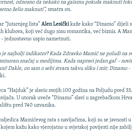
ornost, odnosno da nekako na galamu pokuša maknuti fokus
uzetno želio maknuti”,
smatra on.
r “Jutarnjeg lista”
Alen Lesički
kaže kako “Dinamo” dijeli 
kih klubova, koji već dugo nisu romantika, već biznis. A Ma
 - jednostavno uspio nametnuti.
 je najbolji indikator? Kada Zdravko Mamić ne poludi na svo
 minoran značaj u medijima. Kada napravi jedan gaf – novi
ni! Dakle, on sam o sebi stvara takvu sliku i mit: Dinamo - 
ki.
ca “Hajduk” je slavio svojih 100 godina na Poljudu pred 3
avijača. U utorak uveče “Dinamo” slavi u zagrebačkom Hr
lištu pred 740 uzvanika.
osljedica Mamićevog rata s navijačima, koji su se javnosti u
kojem kažu kako vjerojatno u svjetskoj povijesti nije zabil