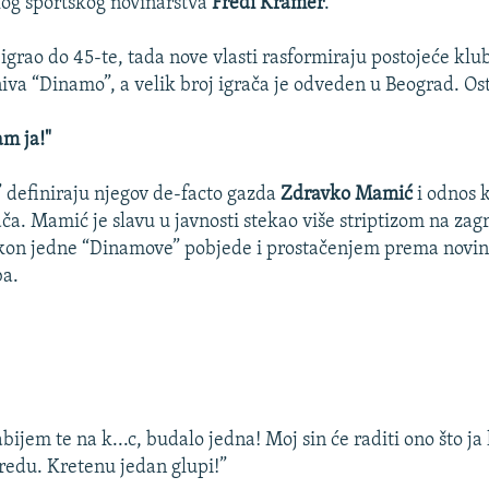
og sportskog novinarstva
Fredi Kramer
.
igrao do 45-te, tada nove vlasti rasformiraju postojeće klu
iva “Dinamo”, a velik broj igrača je odveden u Beograd. Osta
am ja!"
definiraju njegov de-facto gazda
Zdravko Mamić
i odnos 
ača. Mamić je slavu u javnosti stekao više striptizom na z
on jedne “Dinamove” pobjede i prostačenjem prema novin
ba.
ijem te na k...c, budalo jedna! Moj sin će raditi ono što ja 
 redu. Kretenu jedan glupi!”