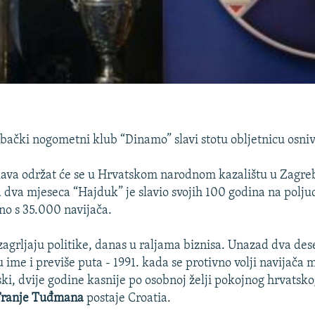
bački nogometni klub “Dinamo” slavi stotu obljetnicu osni
lava održat će se u Hrvatskom narodnom kazalištu u Zagre
 dva mjeseca “Hajduk” je slavio svojih 100 godina na polj
no s 35.000 navijača.
agrljaju politike, danas u raljama biznisa. Unazad dva des
 ime i previše puta - 1991. kada se protivno volji navijača 
, dvije godine kasnije po osobnoj želji pokojnog hrvatsk
Franje Tuđmana
postaje Croatia.