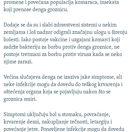
promene i povećana populacija komaraca, insekata
koji prenose denga groznicu.
Dodaje se da su i slabi zdravstveni sistemi u nekim
zemljama i loš nadzor odigrali značajnu ulogu u širenju
bolesti. Iako postoje vakcine i uzgajani komarci koji
sadrže bakteriju za borbu protiv denga groznice, ne
postoje tretmani za borbu protiv virusa kada se neko
njime zarazi.
Većina slučajeva denga ne izaziva jake simptome, ali
neke infekcije mogu da dovedu do teškog krvarenja i
oštećenja organa koja se pojavljuju nakon što se
groznica smiri.
Simptomi uključuju bol u stomaku, povraćanje,
krvarenje desni, nakupljanje tečnosti, letargiju i
povećanje jetre. Ponovljene infekcije mogu da dovedu