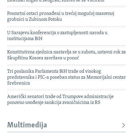
Zelenski stigao u Beograd, susreo se sa Vučićem
Posmrtni ostaci pronađeni u trećoj mogućoj masovnoj
grobnici u Zubinom Potoku
U Sarajevu konferencija o zastupljenosti naroda u
institucijama BiH
Konstitutivna sjednica nastavlja se u subotu, ustavni rok za
Skupštinu Kosova završava u ponoć
Tri poslanika Parlamenta BiH traže od visokog
predstavnika i PIC-a poseban status za Memorijalni centar
Srebrenica
Američki senatori traže od Trumpove administracije
ponovno uvođenje sankcija zvaničnicima iz RS
Multimedija