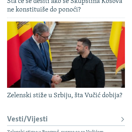
Šta će se desiti ako se Skupština Kosova
ne konstituiše do ponoći?
Zelenski stiže u Srbiju, šta Vučić dobija?
Vesti/Vijesti