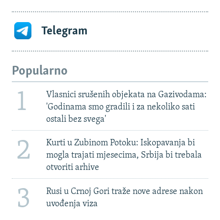
Telegram
Popularno
1
Vlasnici srušenih objekata na Gazivodama:
'Godinama smo gradili i za nekoliko sati
ostali bez svega'
2
Kurti u Zubinom Potoku: Iskopavanja bi
mogla trajati mjesecima, Srbija bi trebala
otvoriti arhive
3
Rusi u Crnoj Gori traže nove adrese nakon
uvođenja viza