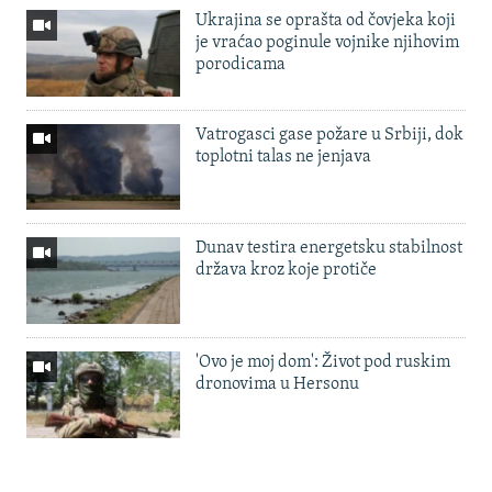
Ukrajina se oprašta od čovjeka koji
je vraćao poginule vojnike njihovim
porodicama
Vatrogasci gase požare u Srbiji, dok
toplotni talas ne jenjava
Dunav testira energetsku stabilnost
država kroz koje protiče
'Ovo je moj dom': Život pod ruskim
dronovima u Hersonu