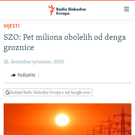
Dostupni
linkovi
Pređite
VIJESTI
na
VIJESTI
SZO: Pet miliona obolelih od denga
glavni
BOSNA I HERCEGOVINA
sadržaj
groznice
SRBIJA
Pređite
na
22. decembar/prosinac, 2023.
KOSOVO
glavnu
CRNA GORA
Podijelite
navigaciju
Pređite
VIZUELNO
na
Dodajte Radio Slobodna Evropa u vaš Google izvor
PODCASTI
VIDEO
pretragu
RAT U UKRAJINI
FOTOGALERIJE
KINA NA BALKANU
INFOGRAFIKE
RSE PRIČE IZ SVIJETA