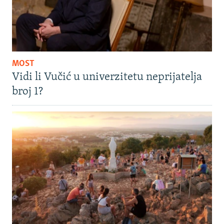
MOST
Vidi li Vučić u univerzitetu neprijatelja
broj 1?