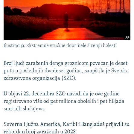
ISPRIČAJ MI
DNEVNO@RSE
SPECIJALI RSE
VIŠE OD NASLOVA
PRATITE NAS
Ilustracija: Ekstremne vrućine doprinele širenju bolesti
GENOCID U SREBRENICI
POPLAVE I KLIZIŠTA U BIH 2024.
Broj ljudi zaraženih denga groznicom povećan je deset
TV LIBERTY
puta u poslednjih dvadeset godina, saopštila je Svetska
Sve RFE/RL stranice
zdravstvena organizacija (SZO).
POST SCRIPTUM
MOJA EVROPA
U objavi 22. decembra SZO navodi da je ove godine
registrovano više od pet miliona obolelih i pet hiljada
TRI DECENIJE OD RATA U BIH
smrtnih slučajeva.
SVE KARTE DEJTONA
NASTANAK I RASPAD JUGOSLAVIJE
Severna i Južna Amerika, Karibi i Bangladeš prijavili su
rekordan broj zaraženih u 2023.