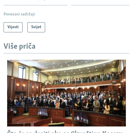
Povezani sadržaji
Vijesti
Svijet
Više priča