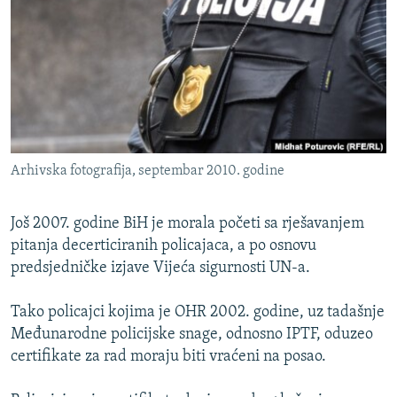
ISPRIČAJ MI
DNEVNO@RSE
SPECIJALI RSE
VIŠE OD NASLOVA
PRATITE NAS
GENOCID U SREBRENICI
Arhivska fotografija, septembar 2010. godine
POPLAVE I KLIZIŠTA U BIH 2024.
TV LIBERTY
Sve RFE/RL stranice
Još 2007. godine BiH je morala početi sa rješavanjem
POST SCRIPTUM
pitanja decerticiranih policajaca, a po osnovu
predsjedničke izjave Vijeća sigurnosti UN-a.
MOJA EVROPA
TRI DECENIJE OD RATA U BIH
Tako policajci kojima je OHR 2002. godine, uz tadašnje
Međunarodne policijske snage, odnosno IPTF, oduzeo
SVE KARTE DEJTONA
certifikate za rad moraju biti vraćeni na posao.
NASTANAK I RASPAD JUGOSLAVIJE