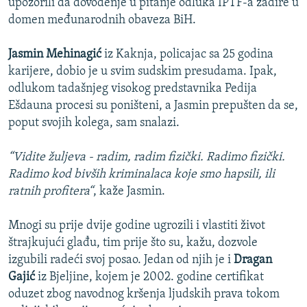
upozorili da dovođenje u pitanje odluka IPTF-a zadire u
domen međunarodnih obaveza BiH.
Jasmin Mehinagić
iz Kaknja, policajac sa 25 godina
karijere, dobio je u svim sudskim presudama. Ipak,
odlukom tadašnjeg visokog predstavnika Pedija
Ešdauna procesi su poništeni, a Jasmin prepušten da se,
poput svojih kolega, sam snalazi.
“Vidite žuljeva - radim, radim fizički. Radimo fizički.
Radimo kod bivših kriminalaca koje smo hapsili, ili
ratnih profitera“
, kaže Jasmin.
Mnogi su prije dvije godine ugrozili i vlastiti život
štrajkujući glađu, tim prije što su, kažu, dozvole
izgubili radeći svoj posao. Jedan od njih je i
Dragan
Gajić
iz Bjeljine, kojem je 2002. godine certifikat
oduzet zbog navodnog kršenja ljudskih prava tokom