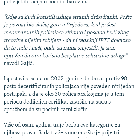
policijskih racija u noćnim barovima.
“Gdje su ljudi koristili usluge stranih državljanki. Pošto
je poznat bio slučaj gore u Prijedoru, kad je šest
međunarodnih policajaca skinuto i poslano kući zbog
trgovine bijelim robljem - da bi tadašnji IPTF dokazao
da to rade i naši, onda su nama smjestili. Ja sam
optužen da sam koristio besplatne seksualne usluge“
,
navodi Gajić.
Ispostaviće se da od 2002. godine do danas protiv 90
posto decertificiranih policajaca nije poveden niti jedan
postupak, a da je oko 30 policajaca kojima je u tom
periodu dodijeljen cerifikat završilo na sudu s
optužbom da su počinili ratni zločin.
Više od osam godina traje borba ove kategorije za
njihova prava. Sada traže samo ono što je prije tri