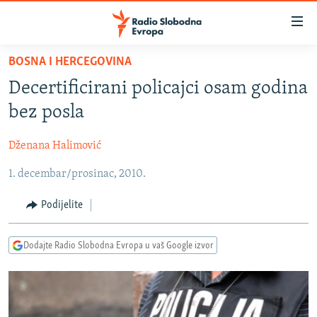
Dostupni
linkovi
Pređite
BOSNA I HERCEGOVINA
na
VIJESTI
Decertificirani policajci osam godina
glavni
BOSNA I HERCEGOVINA
sadržaj
bez posla
SRBIJA
Pređite
na
Dženana Halimović
KOSOVO
glavnu
1. decembar/prosinac, 2010.
CRNA GORA
navigaciju
Pređite
VIZUELNO
Podijelite
na
PODCASTI
VIDEO
pretragu
Dodajte Radio Slobodna Evropa u vaš Google izvor
RAT U UKRAJINI
FOTOGALERIJE
KINA NA BALKANU
INFOGRAFIKE
RSE PRIČE IZ SVIJETA