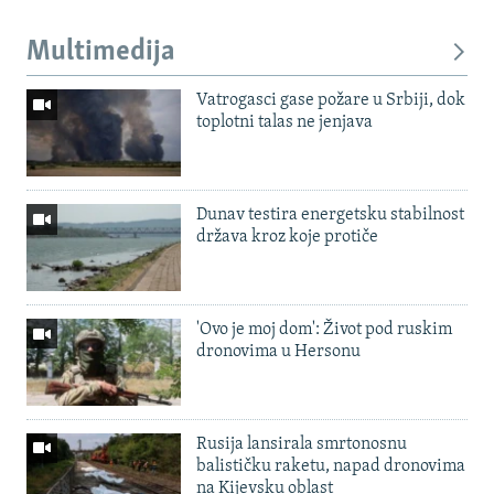
Multimedija
Vatrogasci gase požare u Srbiji, dok
toplotni talas ne jenjava
Dunav testira energetsku stabilnost
država kroz koje protiče
'Ovo je moj dom': Život pod ruskim
dronovima u Hersonu
Rusija lansirala smrtonosnu
balističku raketu, napad dronovima
na Kijevsku oblast