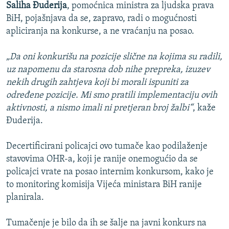
Saliha Đuderija
, pomoćnica ministra za ljudska prava
BiH, pojašnjava da se, zapravo, radi o mogućnosti
apliciranja na konkurse, a ne vraćanju na posao.
„Da oni konkurišu na pozicije slične na kojima su radili,
uz napomenu da starosna dob nihe prepreka, izuzev
nekih drugih zahtjeva koji bi morali ispuniti za
određene pozicije. Mi smo pratili implementaciju ovih
aktivnosti, a nismo imali ni pretjeran broj žalbi“
, kaže
Đuderija.
Decertificirani policajci ovo tumače kao podilaženje
stavovima OHR-a, koji je ranije onemogućio da se
policajci vrate na posao internim konkursom, kako je
to monitoring komisija Vijeća ministara BiH ranije
planirala.
Tumačenje je bilo da ih se šalje na javni konkurs na