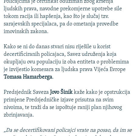
Policajcima je certifikat oduziman zbog kršenja
ljudskih prava, navodne prekomjerne upotrebe sile
tokom racija ili hapšenja, kao što je slučaj tzv.
sarajevskih specijalaca, pa do ometanja provedbe
imovinskih zakona.
Kako se ni do danas stvari nisu riješile u korist
decertificiranih policajaca, Savez udruženja koja
okupljaju ovu populaciju iz oba entiteta o problemima
je izvijestio komesara za ljudska prava Vijeća Evrope
Tomasa Hamarberga
.
Predsjednik Saveza
Jovo Šinik
kaže kako je opstrukcija
primjene Predsjedničke izjave prisutna na svim
nivoima, te traži da se ispoštuje raniji plan njihovog
zbrinjavanja.
„Da se decertifikovani policajci vrate na posao, da im se