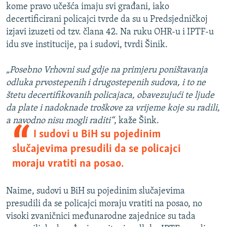
kome pravo učešća imaju svi građani, iako
decertificirani policajci tvrde da su u Predsjedničkoj
izjavi izuzeti od tzv. člana 42. Na ruku OHR-u i IPTF-u
idu sve institucije, pa i sudovi, tvrdi Šinik.
„Posebno Vrhovni sud gdje na primjeru poništavanja
odluka prvostepenih i drugostepenih sudova, i to ne
štetu decertifikovanih policajaca, obavezujući te ljude
da plate i nadoknade troškove za vrijeme koje su radili,
a navodno nisu mogli raditi“
, kaže Šink.
I sudovi u BiH su pojedinim
slučajevima presudili da se policajci
moraju vratiti na posao.
Naime, sudovi u BiH su pojedinim slučajevima
presudili da se policajci moraju vratiti na posao, no
visoki zvaničnici međunarodne zajednice su tada