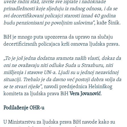
uveže radni staž, izvrše sve isplate i nadoknade
prinadležnosti koje sljeduju iz radnog odnosa, i da se
svi decertifikovani policajci starosti iznad 40 godina
budu penzionisani po povoljnim uslovima“
, kaže Šinik.
BiH je mnogo puta upozorena da upravo na slučaju
decertificiranih policajaca krši osnovna ljudska prava.
„To je još jedna dodatna sramota naših vlasti, dokaz da
oni ne ovažavaju niti odluke Suda u Strazburu, niti
mišljenja i stavove UN-a. Ljudi su u jednoj nezavidnoj
situaciji. Trebalo je da davno već postoji dobra volja da
se te stvari riješe“
, navodi predsjednica Helsinškog
komiteta za ljudska prava BiH
Vera Jovanović
.
Podilaženje OHR-u
U Ministarstvu za ljudska prava BiH navode kako su