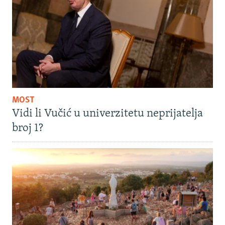
MOST
Vidi li Vučić u univerzitetu neprijatelja
broj 1?