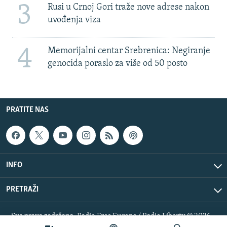
3
Rusi u Crnoj Gori traže nove adrese nakon
uvođenja viza
4
Memorijalni centar Srebrenica: Negiranje
genocida poraslo za više od 50 posto
PRATITE NAS
INFO
PRETRAŽI
Sva prava zadržana. Radio Free Europe / Radio Liberty © 2026
RFE/RL, Inc.