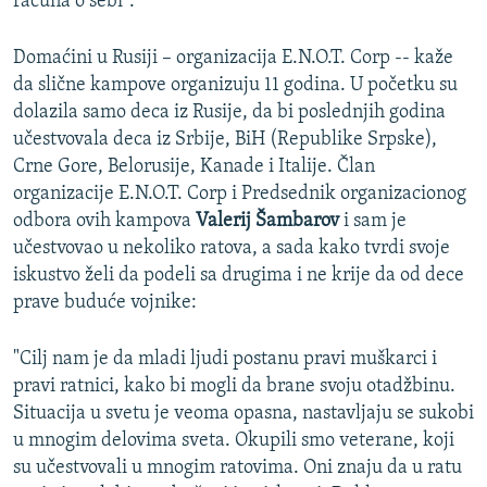
računa o sebi".
Domaćini u Rusiji – organizacija E.N.O.T. Corp -- kaže
da slične kampove organizuju 11 godina. U početku su
dolazila samo deca iz Rusije, da bi poslednjih godina
učestvovala deca iz Srbije, BiH (Republike Srpske),
Crne Gore, Belorusije, Kanade i Italije. Član
organizacije E.N.O.T. Corp i Predsednik organizacionog
odbora ovih kampova
Valerij Šambarov
i sam je
učestvovao u nekoliko ratova, a sada kako tvrdi svoje
iskustvo želi da podeli sa drugima i ne krije da od dece
prave buduće vojnike:
"Cilj nam je da mladi ljudi postanu pravi muškarci i
pravi ratnici, kako bi mogli da brane svoju otadžbinu.
Situacija u svetu je veoma opasna, nastavljaju se sukobi
u mnogim delovima sveta. Okupili smo veterane, koji
su učestvovali u mnogim ratovima. Oni znaju da u ratu