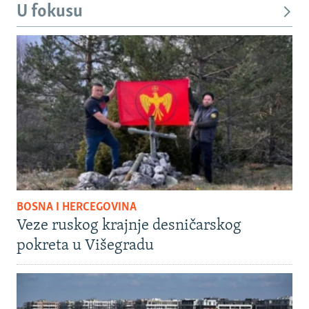
U fokusu
BOSNA I HERCEGOVINA
Veze ruskog krajnje desničarskog
pokreta u Višegradu