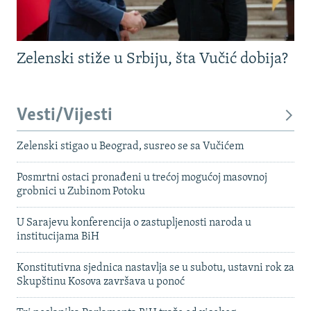
Zelenski stiže u Srbiju, šta Vučić dobija?
Vesti/Vijesti
Zelenski stigao u Beograd, susreo se sa Vučićem
Posmrtni ostaci pronađeni u trećoj mogućoj masovnoj
grobnici u Zubinom Potoku
U Sarajevu konferencija o zastupljenosti naroda u
institucijama BiH
Konstitutivna sjednica nastavlja se u subotu, ustavni rok za
Skupštinu Kosova završava u ponoć