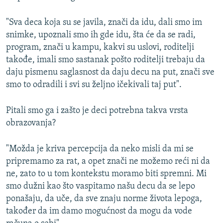
"Sva deca koja su se javila, znači da idu, dali smo im
snimke, upoznali smo ih gde idu, šta će da se radi,
program, znači u kampu, kakvi su uslovi, roditelji
takođe, imali smo sastanak pošto roditelji trebaju da
daju pismenu saglasnost da daju decu na put, znači sve
smo to odradili i svi su željno ičekivali taj put".
Pitali smo ga i zašto je deci potrebna takva vrsta
obrazovanja?
"Možda je kriva percepcija da neko misli da mi se
pripremamo za rat, a opet znači ne možemo reći ni da
ne, zato to u tom kontekstu moramo biti spremni. Mi
smo dužni kao što vaspitamo našu decu da se lepo
ponašaju, da uče, da sve znaju norme života lepoga,
također da im damo mogućnost da mogu da vode