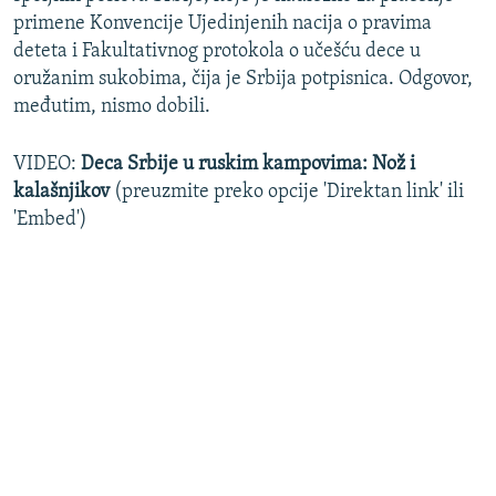
primene Konvencije Ujedinjenih nacija o pravima
deteta i Fakultativnog protokola o učešću dece u
oružanim sukobima, čija je Srbija potpisnica. Odgovor,
međutim, nismo dobili.
VIDEO:
Deca Srbije u ruskim kampovima: Nož i
kalašnjikov
(preuzmite preko opcije 'Direktan link' ili
'Embed')