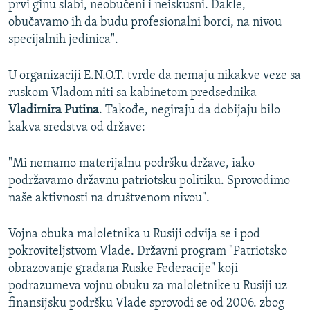
prvi ginu slabi, neobučeni i neiskusni. Dakle,
obučavamo ih da budu profesionalni borci, na nivou
specijalnih jedinica".
U organizaciji E.N.O.T. tvrde da nemaju nikakve veze sa
ruskom Vladom niti sa kabinetom predsednika
Vladimira Putina
. Takođe, negiraju da dobijaju bilo
kakva sredstva od države:
"Mi nemamo materijalnu podršku države, iako
podržavamo državnu patriotsku politiku. Sprovodimo
naše aktivnosti na društvenom nivou".
Vojna obuka maloletnika u Rusiji odvija se i pod
pokroviteljstvom Vlade. Državni program "Patriotsko
obrazovanje građana Ruske Federacije" koji
podrazumeva vojnu obuku za maloletnike u Rusiji uz
finansijsku podršku Vlade sprovodi se od 2006. zbog