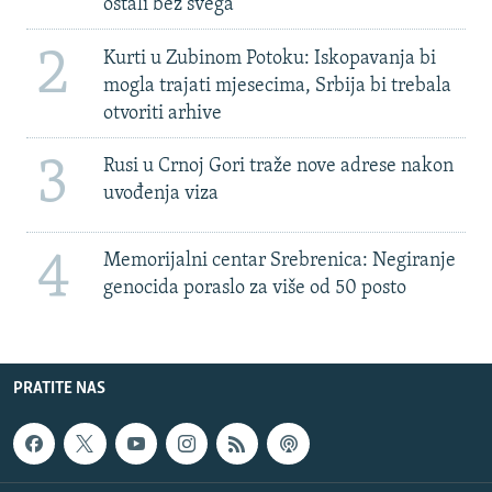
ostali bez svega'
2
Kurti u Zubinom Potoku: Iskopavanja bi
mogla trajati mjesecima, Srbija bi trebala
otvoriti arhive
3
Rusi u Crnoj Gori traže nove adrese nakon
uvođenja viza
4
Memorijalni centar Srebrenica: Negiranje
genocida poraslo za više od 50 posto
PRATITE NAS