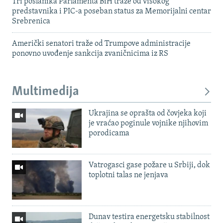
Tri poslanika Parlamenta BiH traže od visokog
predstavnika i PIC-a poseban status za Memorijalni centar
Srebrenica
Američki senatori traže od Trumpove administracije
ponovno uvođenje sankcija zvaničnicima iz RS
Multimedija
Ukrajina se oprašta od čovjeka koji
je vraćao poginule vojnike njihovim
porodicama
Vatrogasci gase požare u Srbiji, dok
toplotni talas ne jenjava
Dunav testira energetsku stabilnost