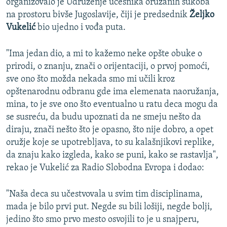
organizovalo je Udruženje učesnika oružanih sukoba
na prostoru bivše Jugoslavije, čiji je predsednik
Željko
Vukelić
bio ujedno i vođa puta.
"Ima jedan dio, a mi to kažemo neke opšte obuke o
prirodi, o znanju, znači o orijentaciji, o prvoj pomoći,
sve ono što možda nekada smo mi učili kroz
opštenarodnu odbranu gde ima elemenata naoružanja,
mina, to je sve ono što eventualno u ratu deca mogu da
se susreću, da budu upoznati da ne smeju nešto da
diraju, znači nešto što je opasno, što nije dobro, a opet
oružje koje se upotrebljava, to su kalašnjikovi replike,
da znaju kako izgleda, kako se puni, kako se rastavlja",
rekao je Vukelić za Radio Slobodna Evropa i dodao:
"Naša deca su učestvovala u svim tim disciplinama,
mada je bilo prvi put. Negde su bili lošiji, negde bolji,
jedino što smo prvo mesto osvojili to je u snajperu,