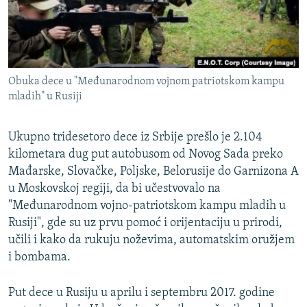
ISPRIČAJ MI
DNEVNO@RSE
SPECIJALI RSE
Obuka dece u "Međunarodnom vojnom patriotskom kampu
VIŠE OD NASLOVA
mladih" u Rusiji
PRATITE NAS
GENOCID U SREBRENICI
POPLAVE I KLIZIŠTA U BIH 2024.
Ukupno tridesetoro dece iz Srbije prešlo je 2.104
kilometara dug put autobusom od Novog Sada preko
TV LIBERTY
Sve RFE/RL stranice
Mađarske, Slovačke, Poljske, Belorusije do Garnizona A
POST SCRIPTUM
u Moskovskoj regiji, da bi učestvovalo na
"Međunarodnom vojno-patriotskom kampu mladih u
MOJA EVROPA
Rusiji", gde su uz prvu pomoć i orijentaciju u prirodi,
TRI DECENIJE OD RATA U BIH
učili i kako da rukuju noževima, automatskim oružjem
i bombama.
SVE KARTE DEJTONA
NASTANAK I RASPAD JUGOSLAVIJE
Put dece u Rusiju u aprilu i septembru 2017. godine