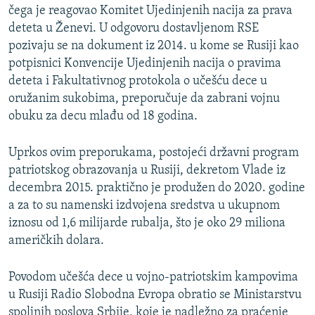
čega je reagovao Komitet Ujedinjenih nacija za prava
deteta u Ženevi. U odgovoru dostavljenom RSE
pozivaju se na dokument iz 2014. u kome se Rusiji kao
potpisnici Konvencije Ujedinjenih nacija o pravima
deteta i Fakultativnog protokola o učešću dece u
oružanim sukobima, preporučuje da zabrani vojnu
obuku za decu mlađu od 18 godina.
Uprkos ovim preporukama, postojeći državni program
patriotskog obrazovanja u Rusiji, dekretom Vlade iz
decembra 2015. praktično je produžen do 2020. godine
a za to su namenski izdvojena sredstva u ukupnom
iznosu od 1,6 milijarde rubalja, što je oko 29 miliona
američkih dolara.
Povodom učešća dece u vojno-patriotskim kampovima
u Rusiji Radio Slobodna Evropa obratio se Ministarstvu
spoljnih poslova Srbije, koje je nadležno za praćenje