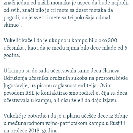
znači jedan od naših momaka je uspeo da bude najbolji
od svih, znači bilo je tri mete sa deset metaka da
pogodi, on je sve tri mete sa tri pokušaja odmah
skinuo".
Vukelić kaže i da je ukupno u kampu bilo oko 300
učesnika , kao i da je među njima bilo dece mlađe od 6
godina.
U kampu su do sada učestvovala samo deca članova
Udruženja učesnika oružanih sukoba na prostoru bivše
Jugoslavije, uz pisanu saglasnost roditelja. Ovim
povodom RSE je kontaktirao smo roditelje, čija su deca
učestvovala u kampu, ali nisu želeli da daju izjavu.
Vukelić je potvrdio i da je u planu učešće dece iz Srbije
u međunarodnom vojno-patriotskom kampu u Rusiji i
na proleće 2018. godine.