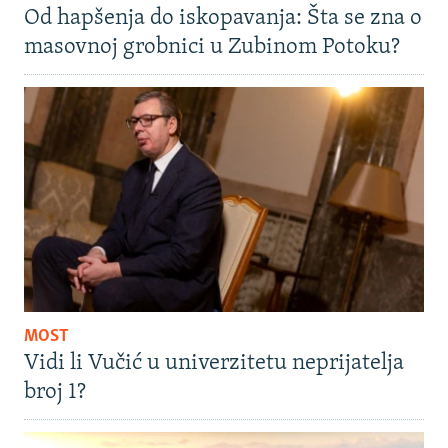
Od hapšenja do iskopavanja: Šta se zna o
masovnoj grobnici u Zubinom Potoku?
MOST
Vidi li Vučić u univerzitetu neprijatelja
broj 1?