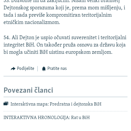
53. Dozvolite mi da zaključim: Nisam veliki branitelj
Dejtonskog sporazuma koji je, prema mom mišljenju, i
tada i sada previše kompromitiran teritorijalnim
etničkim nacionalizmom.
54. Ali Dejton je uspio očuvati suverenitet i teritorijalni
integritet BiH. On također pruža osnovu za državu koja
bi mogla učiniti BiH uistinu europskom zemljom.
Podijelite
Pratite nas
Povezani članci
Interaktivna mapa: Predratna i dejtonska BiH
INTERAKTIVNA HRONOLOGIJA: Rat u BiH