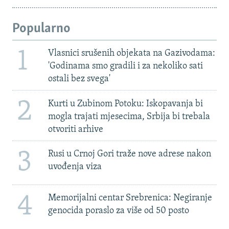
Popularno
1
Vlasnici srušenih objekata na Gazivodama:
'Godinama smo gradili i za nekoliko sati
ostali bez svega'
2
Kurti u Zubinom Potoku: Iskopavanja bi
mogla trajati mjesecima, Srbija bi trebala
otvoriti arhive
3
Rusi u Crnoj Gori traže nove adrese nakon
uvođenja viza
4
Memorijalni centar Srebrenica: Negiranje
genocida poraslo za više od 50 posto