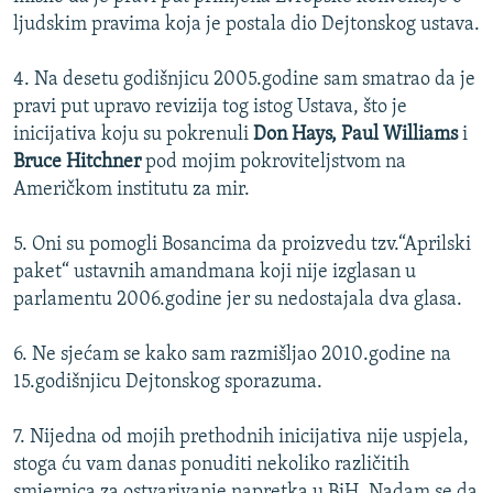
ljudskim pravima koja je postala dio Dejtonskog ustava.
4. Na desetu godišnjicu 2005.godine sam smatrao da je
pravi put upravo revizija tog istog Ustava, što je
inicijativa koju su pokrenuli
Don Hays, Paul Williams
i
Bruce Hitchner
pod mojim pokroviteljstvom na
Američkom institutu za mir.
5. Oni su pomogli Bosancima da proizvedu tzv.“Aprilski
paket“ ustavnih amandmana koji nije izglasan u
parlamentu 2006.godine jer su nedostajala dva glasa.
6. Ne sjećam se kako sam razmišljao 2010.godine na
15.godišnjicu Dejtonskog sporazuma.
7. Nijedna od mojih prethodnih inicijativa nije uspjela,
stoga ću vam danas ponuditi nekoliko različitih
smjernica za ostvarivanje napretka u BiH. Nadam se da