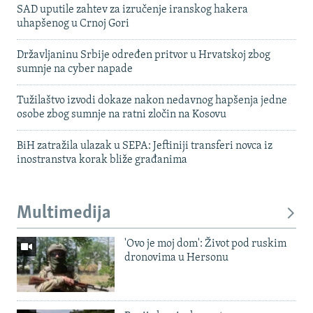
SAD uputile zahtev za izručenje iranskog hakera
uhapšenog u Crnoj Gori
Državljaninu Srbije određen pritvor u Hrvatskoj zbog
sumnje na cyber napade
Tužilaštvo izvodi dokaze nakon nedavnog hapšenja jedne
osobe zbog sumnje na ratni zločin na Kosovu
BiH zatražila ulazak u SEPA: Jeftiniji transferi novca iz
inostranstva korak bliže građanima
Multimedija
'Ovo je moj dom': Život pod ruskim
dronovima u Hersonu