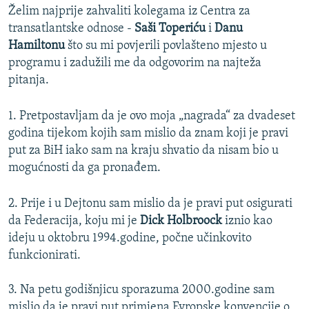
Želim najprije zahvaliti kolegama iz Centra za
transatlantske odnose -
Saši Toperiću
i
Danu
Hamiltonu
što su mi povjerili povlašteno mjesto u
programu i zadužili me da odgovorim na najteža
pitanja.
1. Pretpostavljam da je ovo moja „nagrada“ za dvadeset
godina tijekom kojih sam mislio da znam koji je pravi
put za BiH iako sam na kraju shvatio da nisam bio u
mogućnosti da ga pronađem.
2. Prije i u Dejtonu sam mislio da je pravi put osigurati
da Federacija, koju mi je
Dick Holbroock
iznio kao
ideju u oktobru 1994.godine, počne učinkovito
funkcionirati.
3. Na petu godišnjicu sporazuma 2000.godine sam
mislio da je pravi put primjena Evropske konvencije o