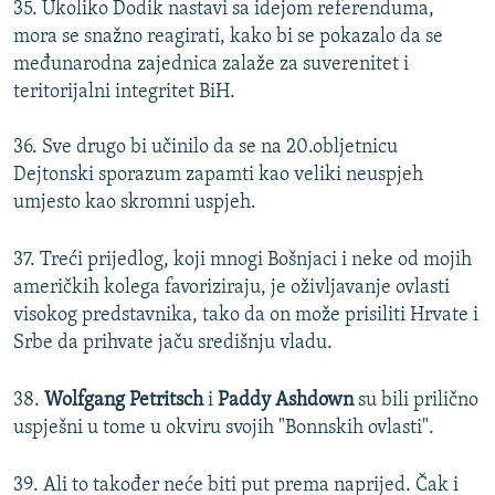
35. Ukoliko Dodik nastavi sa idejom referenduma,
mora se snažno reagirati, kako bi se pokazalo da se
međunarodna zajednica zalaže za suverenitet i
teritorijalni integritet BiH.
36. Sve drugo bi učinilo da se na 20.obljetnicu
Dejtonski sporazum zapamti kao veliki neuspjeh
umjesto kao skromni uspjeh.
37. Treći prijedlog, koji mnogi Bošnjaci i neke od mojih
američkih kolega favoriziraju, je oživljavanje ovlasti
visokog predstavnika, tako da on može prisiliti Hrvate i
Srbe da prihvate jaču središnju vladu.
38.
Wolfgang Petritsch
i
Paddy Ashdown
su bili prilično
uspješni u tome u okviru svojih "Bonnskih ovlasti".
39. Ali to također neće biti put prema naprijed. Čak i