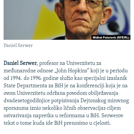
ISPRIČAJ MI
DNEVNO@RSE
SPECIJALI RSE
VIŠE OD NASLOVA
PRATITE NAS
Daniel Serwer
GENOCID U SREBRENICI
POPLAVE I KLIZIŠTA U BIH 2024.
Daniel Serwer
, profesor na Univerzitetu za
TV LIBERTY
međunarodne odnose „John Hopkins“ koji je u periodu
Sve RFE/RL stranice
od 1994. do 1996. godine služio kao specijalni izaslanik
POST SCRIPTUM
State Departmenta za BiH je na konferenciji koja je na
MOJA EVROPA
ovom Univerzitetu održana povodom obilježavanja
dvadesetogodišnjice potpisivanja Dejtonskog mirovnog
TRI DECENIJE OD RATA U BIH
sporazuma iznio nekoliko ličnih observacijas ciljem
SVE KARTE DEJTONA
ostvarivanja napretka u reformama u BiH. Serwerov
tekst o tome kuda ide BiH prenosimo u cjelosti.
NASTANAK I RASPAD JUGOSLAVIJE