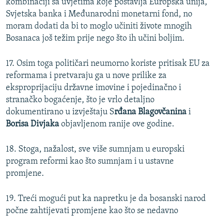
kombinaciji sa uvjetima koje postavlja Europska unija,
Svjetska banka i Međunarodni monetarni fond, no
moram dodati da bi to moglo učiniti živote mnogih
Bosanaca još težim prije nego što ih učini boljim.
17. Osim toga političari neumorno koriste pritisak EU za
reformama i pretvaraju ga u nove prilike za
eksproprijaciju državne imovine i pojedinačno i
stranačko bogaćenje, što je vrlo detaljno
dokumentirano u izvještaju S
rđana Blagovčanina
i
Borisa Divjaka
objavljenom ranije ove godine.
18. Stoga, nažalost, sve više sumnjam u europski
program reformi kao što sumnjam i u ustavne
promjene.
19. Treći mogući put ka napretku je da bosanski narod
počne zahtijevati promjene kao što se nedavno