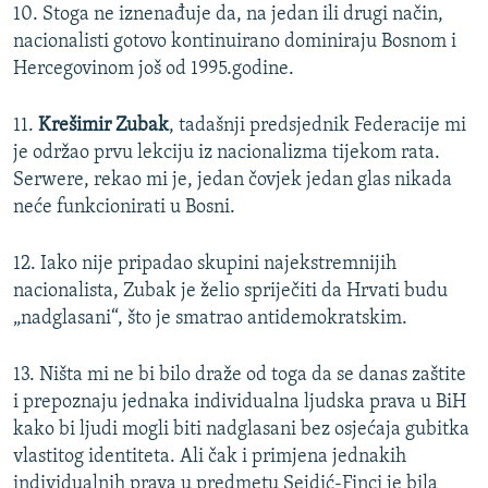
10. Stoga ne iznenađuje da, na jedan ili drugi način,
nacionalisti gotovo kontinuirano dominiraju Bosnom i
Hercegovinom još od 1995.godine.
11.
Krešimir Zubak
, tadašnji predsjednik Federacije mi
je održao prvu lekciju iz nacionalizma tijekom rata.
Serwere, rekao mi je, jedan čovjek jedan glas nikada
neće funkcionirati u Bosni.
12. Iako nije pripadao skupini najekstremnijih
nacionalista, Zubak je želio spriječiti da Hrvati budu
„nadglasani“, što je smatrao antidemokratskim.
13. Ništa mi ne bi bilo draže od toga da se danas zaštite
i prepoznaju jednaka individualna ljudska prava u BiH
kako bi ljudi mogli biti nadglasani bez osjećaja gubitka
vlastitog identiteta. Ali čak i primjena jednakih
individualnih prava u predmetu Sejdić-Finci je bila