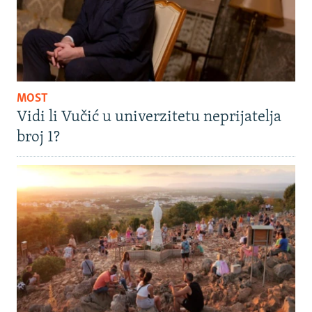
MOST
Vidi li Vučić u univerzitetu neprijatelja
broj 1?