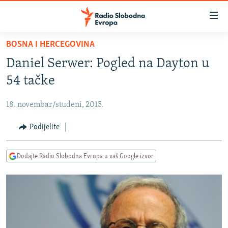
Dostupni
linkovi
Pređite
BOSNA I HERCEGOVINA
na
VIJESTI
Daniel Serwer: Pogled na Dayton u
glavni
BOSNA I HERCEGOVINA
sadržaj
54 tačke
SRBIJA
Pređite
na
18. novembar/studeni, 2015.
KOSOVO
glavnu
CRNA GORA
Podijelite
navigaciju
Pređite
VIZUELNO
na
Dodajte Radio Slobodna Evropa u vaš Google izvor
PODCASTI
VIDEO
pretragu
RAT U UKRAJINI
FOTOGALERIJE
KINA NA BALKANU
INFOGRAFIKE
RSE PRIČE IZ SVIJETA