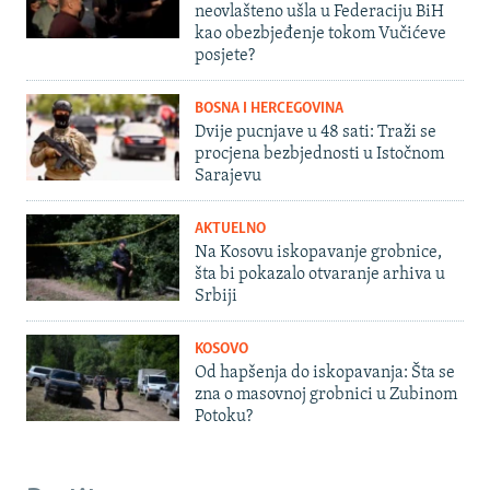
neovlašteno ušla u Federaciju BiH
kao obezbjeđenje tokom Vučićeve
posjete?
BOSNA I HERCEGOVINA
Dvije pucnjave u 48 sati: Traži se
procjena bezbjednosti u Istočnom
Sarajevu
AKTUELNO
Na Kosovu iskopavanje grobnice,
šta bi pokazalo otvaranje arhiva u
Srbiji
KOSOVO
Od hapšenja do iskopavanja: Šta se
zna o masovnoj grobnici u Zubinom
Potoku?