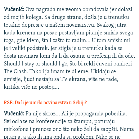
Vučenić:
Ova nagrada me veoma obradovala jer dolazi
od mojih kolega. Sa druge strane, došla je u trenutku
totalne depresije u našem novinarstvu. Svakog jutra
kada krenem na posao postavljam pitanje smisla svega
toga, gde idem, šta i zašto to radim... U tom smislu mi
je i veliki podstrek. Jer stigla je u trenutku kada se
dosta novinara lomi da li da ostane u profesiji ili da ode.
Should I stay or should I go, što bi rekli čuveni pankeri
The Clash. Tako i ja imam te dileme. Ukidaju se
emisije, ljudi nestaju sa TV ekrana, više ne rade,
kritika više ne postoji...
RSE: Da li je umrlo novinarstvo u Srbiji?
Vučenić:
Pa nije skroz... Ali je propaganda pobedila.
Svi odlaze na konferencije za štampu, poturaju
mirkofone i prenose ono što neko želi da saopšti. Nema
pitanja, a ako ih ima onda su problem. Niko se ne