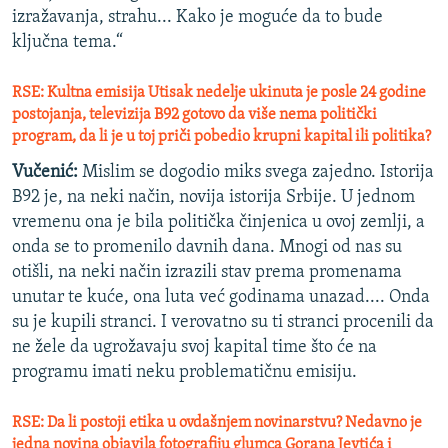
izražavanja, strahu... Kako je moguće da to bude
ključna tema.“
RSE: Kultna emisija Utisak nedelje ukinuta je posle 24 godine
postojanja, televizija B92 gotovo da više nema politički
program, da li je u toj priči pobedio krupni kapital ili politika?
Vučenić:
Mislim se dogodio miks svega zajedno. Istorija
B92 je, na neki način, novija istorija Srbije. U jednom
vremenu ona je bila politička činjenica u ovoj zemlji, a
onda se to promenilo davnih dana. Mnogi od nas su
otišli, na neki način izrazili stav prema promenama
unutar te kuće, ona luta već godinama unazad.... Onda
su je kupili stranci. I verovatno su ti stranci procenili da
ne žele da ugrožavaju svoj kapital time što će na
programu imati neku problematičnu emisiju.
RSE: Da li postoji etika u ovdašnjem novinarstvu? Nedavno je
jedna novina objavila fotografiju glumca Gorana Jevtića i