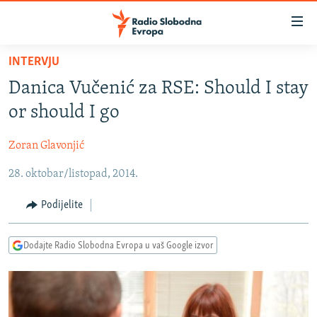
Dostupni
linkovi
Pređite
INTERVJU
na
VIJESTI
Danica Vučenić za RSE: Should I stay
glavni
BOSNA I HERCEGOVINA
sadržaj
or should I go
SRBIJA
Pređite
na
Zoran Glavonjić
KOSOVO
glavnu
28. oktobar/listopad, 2014.
CRNA GORA
navigaciju
Pređite
VIZUELNO
Podijelite
na
PODCASTI
VIDEO
pretragu
Dodajte Radio Slobodna Evropa u vaš Google izvor
RAT U UKRAJINI
FOTOGALERIJE
KINA NA BALKANU
INFOGRAFIKE
RSE PRIČE IZ SVIJETA