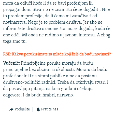
mora da odluči hoće li da se bavi profesijom ili
propagandom. Stvarno ne znam šta će se dogoditi. Nije
to problem profesije, da li ćemo mi zarađivati od
novinarstva. Nego je to problem društva. Jer ako ne
informišete društvo o onome što mu se događa, kuda će
ono otići. Mi onda ne radimo u javnom interesu. A zbog
toga smo tu.
RSE: Kakvu poruku imate za mlade koji žele da budu novinari?
Vučenić:
Principijelne poruke moraju da budu
principijelne bez obzira na okolnosti. Moraju da budu
profesionalni i na strani publike a ne da postanu
društveno-politički radnici. Treba da otkrivaju stvari i
da postavljaju pitanja na koja građani očekuju
odgovore. I da budu hrabri, naravno.
Podijelite
Pratite nas