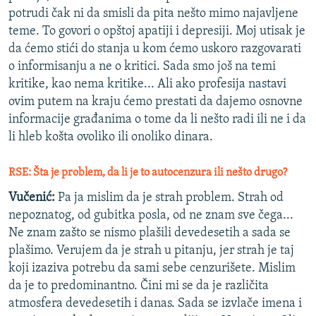
potrudi čak ni da smisli da pita nešto mimo najavljene
teme. To govori o opštoj apatiji i depresiji. Moj utisak je
da ćemo stići do stanja u kom ćemo uskoro razgovarati
o informisanju a ne o kritici. Sada smo još na temi
kritike, kao nema kritike... Ali ako profesija nastavi
ovim putem na kraju ćemo prestati da dajemo osnovne
informacije građanima o tome da li nešto radi ili ne i da
li hleb košta ovoliko ili onoliko dinara.
RSE: Šta je problem, da li je to autocenzura ili nešto drugo?
Vučenić:
Pa ja mislim da je strah problem. Strah od
nepoznatog, od gubitka posla, od ne znam sve čega...
Ne znam zašto se nismo plašili devedesetih a sada se
plašimo. Verujem da je strah u pitanju, jer strah je taj
koji izaziva potrebu da sami sebe cenzurišete. Mislim
da je to predominantno. Čini mi se da je različita
atmosfera devedesetih i danas. Sada se izvlače imena i