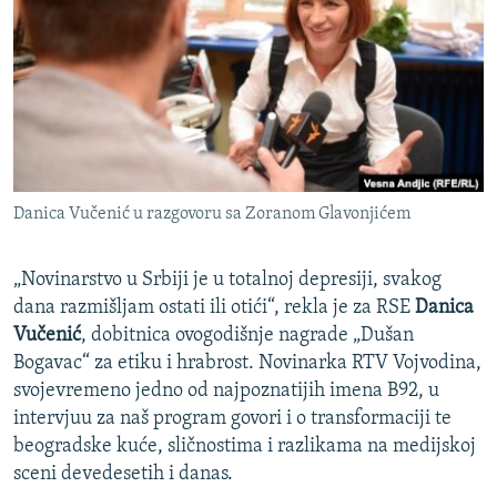
ISPRIČAJ MI
DNEVNO@RSE
SPECIJALI RSE
VIŠE OD NASLOVA
PRATITE NAS
GENOCID U SREBRENICI
Danica Vučenić u razgovoru sa Zoranom Glavonjićem
POPLAVE I KLIZIŠTA U BIH 2024.
TV LIBERTY
Sve RFE/RL stranice
„Novinarstvo u Srbiji je u totalnoj depresiji, svakog
POST SCRIPTUM
dana razmišljam ostati ili otići“, rekla je za RSE
Danica
Vučenić
, dobitnica ovogodišnje nagrade „Dušan
MOJA EVROPA
Bogavac“ za etiku i hrabrost. Novinarka RTV Vojvodina,
TRI DECENIJE OD RATA U BIH
svojevremeno jedno od najpoznatijih imena B92, u
intervjuu za naš program govori i o transformaciji te
SVE KARTE DEJTONA
beogradske kuće, sličnostima i razlikama na medijskoj
NASTANAK I RASPAD JUGOSLAVIJE
sceni devedesetih i danas.