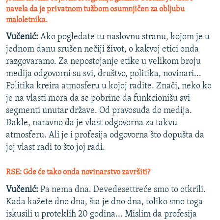
navela da je privatnom tužbom osumnjičen za obljubu
maloletnika.
Vučenić:
Ako pogledate tu naslovnu stranu, kojom je u
jednom danu srušen nečiji život, o kakvoj etici onda
razgovaramo. Za nepostojanje etike u velikom broju
medija odgovorni su svi, društvo, politika, novinari...
Politika kreira atmosferu u kojoj radite. Znači, neko ko
je na vlasti mora da se pobrine da funkcionišu svi
segmenti unutar države. Od pravosuđa do medija.
Dakle, naravno da je vlast odgovorna za takvu
atmosferu. Ali je i profesija odgovorna što dopušta da
joj vlast radi to što joj radi.
RSE: Gde će tako onda novinarstvo završiti?
Vučenić:
Pa nema dna. Devedesettreće smo to otkrili.
Kada kažete dno dna, šta je dno dna, toliko smo toga
iskusili u proteklih 20 godina... Mislim da profesija