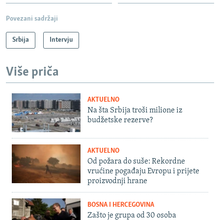
Povezani sadržaji
Srbija
Intervju
Više priča
AKTUELNO
Na šta Srbija troši milione iz
budžetske rezerve?
AKTUELNO
Od požara do suše: Rekordne
vrućine pogađaju Evropu i prijete
proizvodnji hrane
BOSNA I HERCEGOVINA
Zašto je grupa od 30 osoba