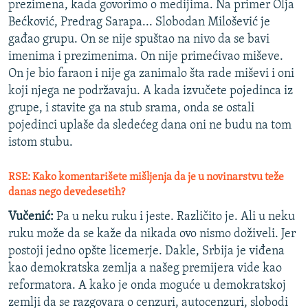
prezimena, kada govorimo o medijima. Na primer Olja
Bećković, Predrag Sarapa... Slobodan Milošević je
gađao grupu. On se nije spuštao na nivo da se bavi
imenima i prezimenima. On nije primećivao miševe.
On je bio faraon i nije ga zanimalo šta rade miševi i oni
koji njega ne podržavaju. A kada izvučete pojedinca iz
grupe, i stavite ga na stub srama, onda se ostali
pojedinci uplaše da sledećeg dana oni ne budu na tom
istom stubu.
RSE: Kako komentarišete mišljenja da je u novinarstvu teže
danas nego devedesetih?
Vučenić:
Pa u neku ruku i jeste. Različito je. Ali u neku
ruku može da se kaže da nikada ovo nismo doživeli. Jer
postoji jedno opšte licemerje. Dakle, Srbija je viđena
kao demokratska zemlja a našeg premijera vide kao
reformatora. A kako je onda moguće u demokratskoj
zemlji da se razgovara o cenzuri, autocenzuri, slobodi