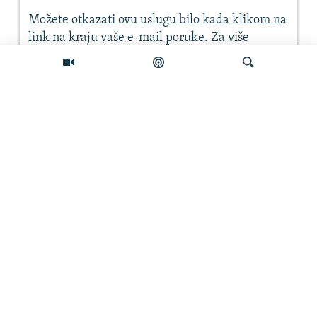
Pretraživač
PRATITE NAS
INFO
PRETRAŽI
Sva prava zadržana. Radio Free Europe / Radio Liberty © 2026
RFE/RL, Inc.