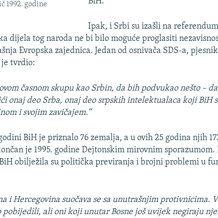
BiH.
ć 1992. godine
Ipak, i Srbi su izašli na referendu
ka dijela tog naroda ne bi bilo moguće proglasiti nezavisnost
dašnja Evropska zajednica. Jedan od osnivača SDS-a, pjesni
 je tvrdio:
ovom časnom skupu kao Srbin, da bih podvukao nešto – da 
ći onaj deo Srba, onaj deo srpskih intelektualaca koji BiH 
nom i svojim zavičajem.“
godini BiH je priznalo 76 zemalja, a u ovih 25 godina njih 173
končan je 1995. godine Dejtonskim mirovnim sporazumom. 
iH obilježila su politička previranja i brojni problemi u f
a i Hercegovina suočava se sa unutrašnjim protivnicima. 
pobijedili, ali oni koji unutar Bosne još uvijek negiraju nj