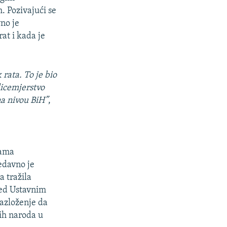
. Pozivajući se
no je
at i kada je
 rata. To je bio
 licemjerstvo
na nivou BiH”
,
nama
edavno je
a tražila
red Ustavnim
azloženje da
nih naroda u