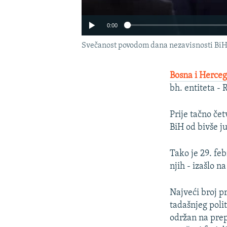
0:00
Svečanost povodom dana nezavisnosti Bi
Bosna i Herceg
bh. entiteta -
Prije tačno če
BiH od bivše j
Tako je 29. feb
njih - izašlo n
Najveći broj p
tadašnjeg polit
održan na prep