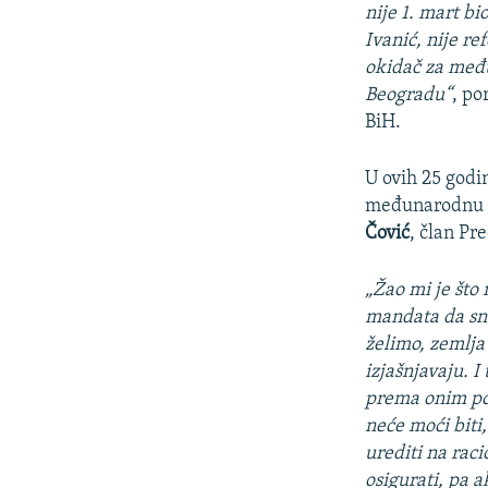
nije 1. mart b
Ivanić, nije r
okidač za među
Beogradu“
, po
BiH.
U ovih 25 godina
međunarodnu z
Čović
, član Pr
„Žao mi je što 
mandata da sna
želimo, zemlja
izjašnjavaju. I
prema onim pol
neće moći biti,
urediti na raci
osigurati, pa 