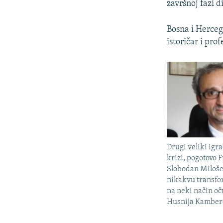
završnoj fazi d
Bosna i Herceg
istoričar i pr
Drugi veliki igra
krizi, pogotovo 
Slobodan Milošev
nikakvu transfor
na neki način oč
Husnija Kamber