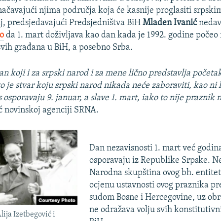
ačavajući njima područja koja će kasnije proglasiti srpskim
j, predsjedavajući Predsjedništva BiH
Mladen Ivanić
nedav
o
da 1. mart doživljava kao dan kada je 1992. godine počeo r
svih građana u BiH, a posebno Srba.
an koji i za srpski narod i za mene lično predstavlja početak
 to je stvar koju srpski narod nikada neće zaboraviti, kao ni
 osporavaju 9. januar, a slave 1. mart, iako to nije praznik 
ić novinskoj agenciji SRNA.
Dan nezavisnosti 1. mart već godi
osporavaju iz Republike Srpske. N
Narodna skupština ovog bh. entitet
ocjenu ustavnosti ovog praznika p
sudom Bosne i Hercegovine, uz obr
ne odražava volju svih konstitutiv
lija Izetbegović i