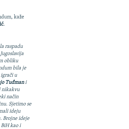
endum, kaže
ić
.
ila raspadu
 Jugoslavija
m obliku
ndum bila je
 igrači u
njo Tuđman
i
li nikakvu
eki način
inu. Sjetimo se
mali ideju
. Brojne ideje
 BiH kao i