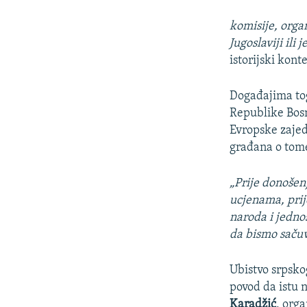
komisije, organ
Jugoslaviji ili
istorijski kon
Događajima to
Republike Bosn
Evropske zajedn
građana o tom
„Prije donošen
ucjenama, prij
naroda i jedno
da bismo sačuv
Ubistvo srpsko
povod da istu 
Karadžić
, org