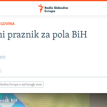
EGOVINA
i praznik za pola BiH
017.
obodna Evropa u vaš Google izvor
nosti BiH