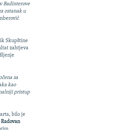
iv Badinterove
za ostanak u
amberović
nik Skupštine
ltat zahtjeva
šljenje
očena sa
aka kao
alniji pristup
arta, bilo je
o
Radovan
ugim