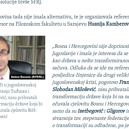
isolucije bivše SFRJ.
ovina tada nije imala alternativu, te je organizovala refer
ofesor na Filozoskom fakultetu u Sarajevu
Husnija Kamberov
„Bosna i Hercegovini nije doprinos
Jugoslavije i imala je interesa da se
kao država u nešto transformirano
sačuva. Odluka da se ide na refere
posljedica činjenice da drugi veliki
jugoslovenskoj krizi, pogotovo
Fra
či u jugoslovenskoj
Slobodan Milošević
, nisu prihvata
Franjo Tuđman i
transformaciju države koja bi na n
ić, nisu prihvatali
očuvala cjelovitu Bosnu i Hercegov
maciju države koja bi
uvala cjelovitu BiH:
samo da su
Izetbegović
i
Gligorov
i
ović
stvaranja tzv. stepenaste federacije
o transformaciji su odbačene, pa je