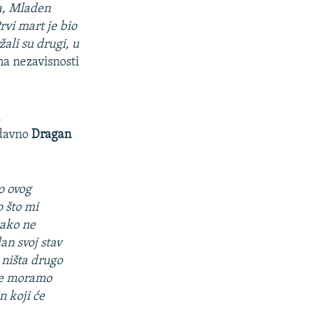
va, Mladen
rvi mart je bio
ali su drugi, u
na nezavisnosti
i
edavno
Dragan
io ovog
 što mi
tako ne
an svoj stav
 ništa drugo
 se moramo
n koji će