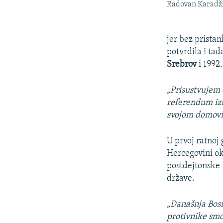
Radovan Karadži
jer bez pristan
potvrdila i ta
Srebrov
i 1992.
„Prisustvujem 
referendum izi
svojom domovi
U prvoj ratnoj 
Hercegovini o
postdejtonske B
države.
„Današnja Bosn
protivnike smo 