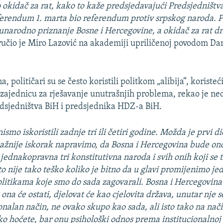
io okidač za rat, kako to kaže predsjedavajući Predsjedništ
eferendum 1. marta bio referendum protiv srpskog naroda. P
narodno priznanje Bosne i Hercegovine, a okidač za rat drž
ručio je Miro Lazović na akademiji upriličenoj povodom Da
, političari su se često koristili politkom „alibija“, koristeć
ajednicu za rješavanje unutrašnjih problema, rekao je n
edsjedništva BiH i predsjednika HDZ-a BiH.
nismo iskoristili zadnje tri ili četiri godine. Možda je prvi d
žnije iskorak napravimo, da Bosna i Hercegovina bude ono
 jednakopravna tri konstitutivna naroda i svih onih koji se 
 to nije tako teško koliko je bitno da u glavi promijenimo jed
itikama koje smo do sada zagovarali. Bosna i Hercegovina
 ona će ostati, djelovat će kao cjelovita država, unutar nje
onalan način, ne ovako skupo kao sada, ali isto tako na nači
ako hoćete, bar onu psihološki odnos prema institucionalnoj