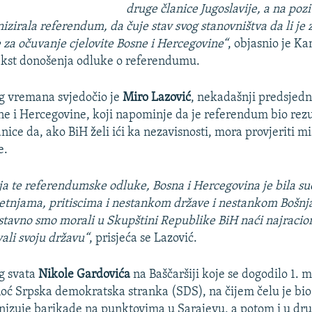
druge članice Jugoslavije, a na poz
izirala referendum, da čuje stav svog stanovništva da li je 
 je za očuvanje cjelovite Bosne i Hercegovine“
, objasnio je K
tekst donošenja odluke o referendumu.
g vremana svjedočio je
Miro Lazović
, nekadašnji predsjed
e i Hercegovine, koji napominje da je referendum bio rezu
ice da, ako BiH želi ići ka nezavisnosti, mora provjeriti mi
e.
ja te referendumske odluke, Bosna i Hercegovina je bila su
etnjama, pritiscima i nestankom države i nestankom Bošnj
stavno smo morali u Skupštini Republike BiH naći najracion
ali svoju državu“
, prisjeća se Lazović.
g svata
Nikole Gardovića
na Baščaršiji koje se dogodilo 1. m
noć Srpska demokratska stranka (SDS), na čijem čelu je bi
anizuje barikade na punktovima u Sarajevu, a potom i u dr