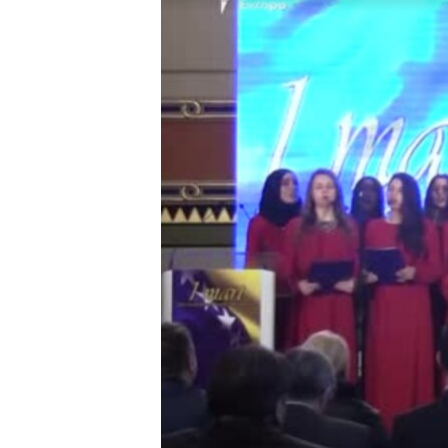
ISPRIČAJ MI
DNEVNO@RSE
SPECIJALI RSE
VIŠE OD NASLOVA
GENOCID U SREBRENICI
POPLAVE I KLIZIŠTA U BIH 2024.
TV LIBERTY
POST SCRIPTUM
MOJA EVROPA
TRI DECENIJE OD RATA U BIH
SVE KARTE DEJTONA
NASTANAK I RASPAD JUGOSLAVIJE