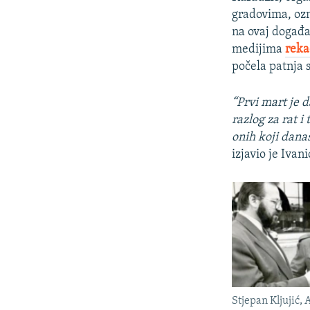
gradovima, ozn
na ovaj događa
medijima
reka
počela patnja 
“Prvi mart je d
razlog za rat i
onih koji danas
izjavio je Ivan
Stjepan Kljujić, A