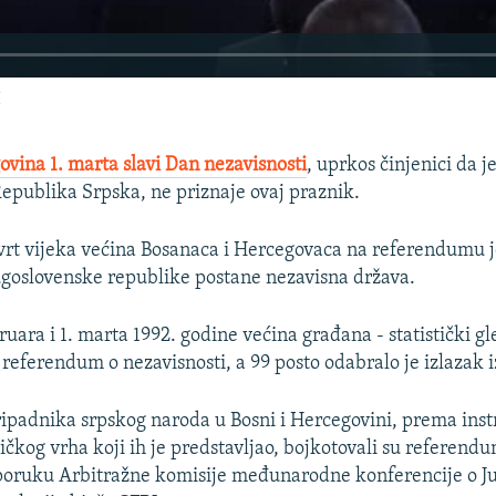
H
ovina 1. marta slavi Dan nezavisnosti
, uprkos činjenici da 
 Republika Srpska, ne priznaje ovaj praznik.
tvrt vijeka većina Bosanaca i Hercegovaca na referendumu j
ugoslovenske republike postane nezavisna država.
ruara i 1. marta 1992. godine većina građana - statistički g
a referendum o nezavisnosti, a 99 posto odabralo je izlazak i
ripadnika srpskog naroda u Bosni i Hercegovini, prema ins
ičkog vrha koji ih je predstavljao, bojkotovali su referendum
oruku Arbitražne komisije međunarodne konferencije o Jug