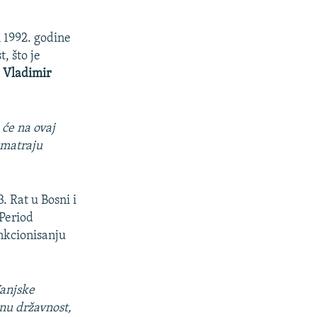
m 1992. godine
, što je
k
Vladimir
će na ovaj
smatraju
. Rat u Bosni i
Period
unkcionisanju
Vanjske
enu državnost,