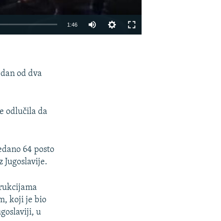
1:46
EMBED
PODIJELI
jedan od dva
e odlučila da
ledano 64 posto
z Jugoslavije.
trukcijama
, koji je bio
oslaviji, u