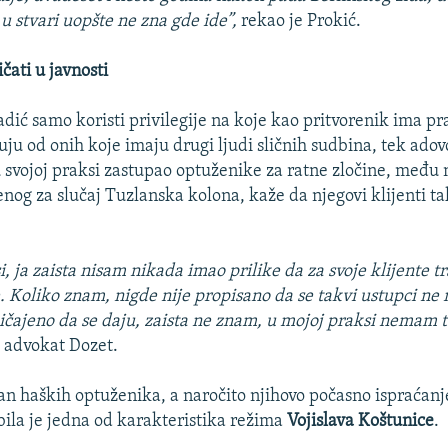
 u stvari uopšte ne zna gde ide”,
rekao je Prokić.
čati u javnosti
dić samo koristi privilegije na koje kao pritvorenik ima prav
kuju od onih koje imaju drugi ljudi sličnih sudbina, tek ado
 u svojoj praksi zastupao optuženike za ratne zločine, među 
enog za slučaj Tuzlanska kolona, kaže da njegovi klijenti t
, ja zaista nisam nikada imao prilike da za svoje klijente t
 Koliko znam, nigde nije propisano da se takvi ustupci ne
uobičajeno da se daju, zaista ne znam, u mojoj praksi nemam 
 advokat Dozet.
n haških optuženika, a naročito njihovo počasno ispraćanj
ila je jedna od karakteristika režima
Vojislava Koštunice
.