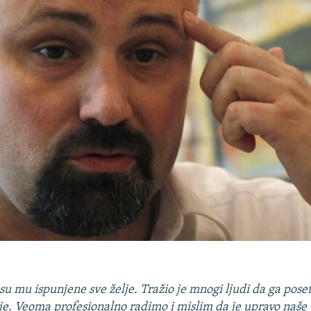
su mu ispunjene sve želje. Tražio je mnogi ljudi da ga poset
je. Veoma profesionalno radimo i mislim da je upravo naše 