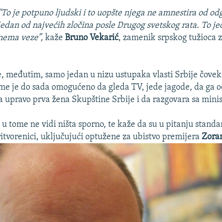
“To je potpuno ljudski i to uopšte njega ne amnestira od od
jedan od najvećih zločina posle Drugog svetskog rata. To j
nema veze”,
kaže
Bruno Vekarić
, zamenik srpskog tužioca z
e, međutim, samo jedan u nizu ustupaka vlasti Srbije čov
me je do sada omogućeno da gleda TV, jede jagode, da ga o
a upravo prva žena Skupštine Srbije i da razgovara sa mini
u tome ne vidi ništa sporno, te kaže da su u pitanju standa
pritvorenici, uključujući optužene za ubistvo premijera
Zora