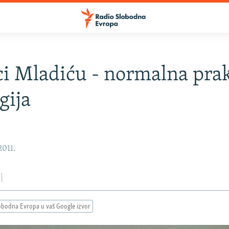
i Mladiću - normalna praks
gija
2011.
obodna Evropa u vaš Google izvor