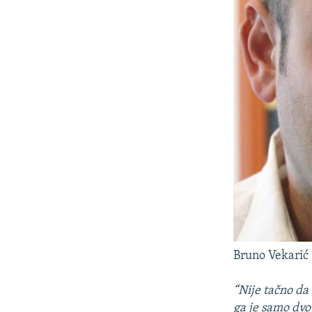
Bruno Vekarić
“Nije tačno da 
ga je samo dvo