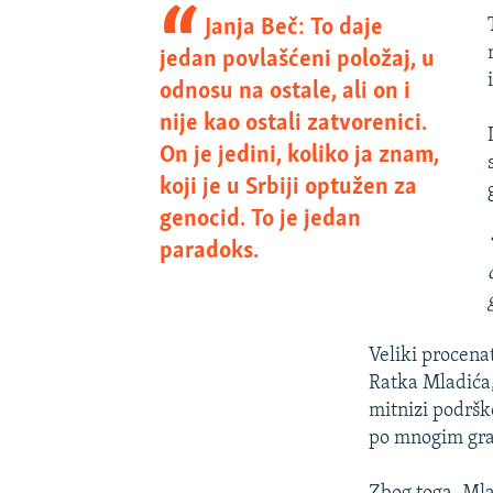
Janja Beč: To daje
jedan povlašćeni položaj, u
odnosu na ostale, ali on i
nije kao ostali zatvorenici.
On je jedini, koliko ja znam,
koji je u Srbiji optužen za
genocid. To je jedan
paradoks.
Veliki procena
Ratka Mladića, 
mitnizi podršk
po mnogim gr