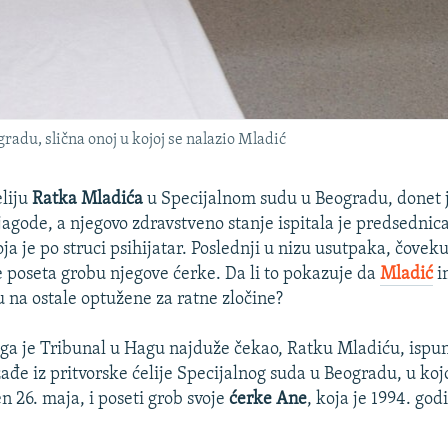
radu, slična onoj u kojoj se nalazio Mladić
eliju
Ratka Mladića
u Specijalnom sudu u Beogradu, donet j
i jagode, a njegovo zdravstveno stanje ispitala je predsednic
ja je po struci psihijatar. Poslednji u nizu usutpaka, čove
je poseta grobu njegove ćerke. Da li to pokazuje da
Mladić
i
u na ostale optužene za ratne zločine?
a je Tribunal u Hagu najduže čekao, Ratku Mladiću, ispunj
ađe iz pritvorske ćelije Specijalnog suda u Beogradu, u koj
 26. maja, i poseti grob svoje
ćerke Ane
, koja je 1994. god