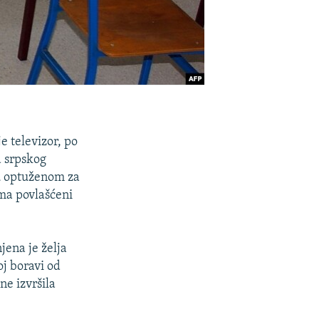
e televizor, po
a srpskog
ku optuženom za
ma povlašćeni
ena je želja
oj boravi od
ine izvršila