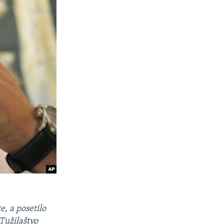
e, a posetilo
Tužilaštvo