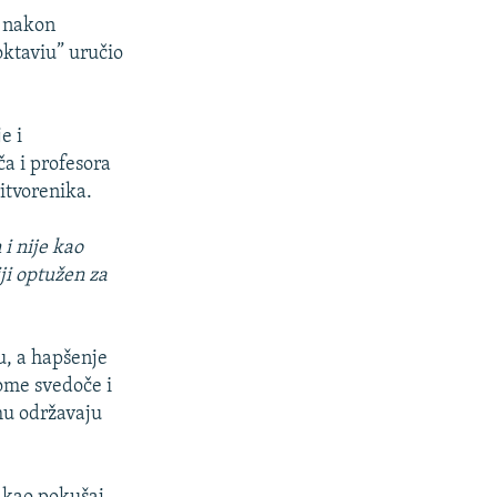
, nakon
ktaviu” uručio
e i
ča i profesora
itvorenika.
 i nije kao
iji optužen za
u, a hapšenje
tome svedoče i
mu održavaju