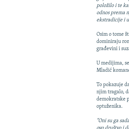
položilo i te k
odnos prema nj
ekstradicije i 
Osim o tome šta
dominiraju rom
građevini i su
U medijima, se
Mladić koman
To pokazuje da
njim tragalo, 
demokratske pa
optuženika.
“Oni su ga sada
ovo društvo i 