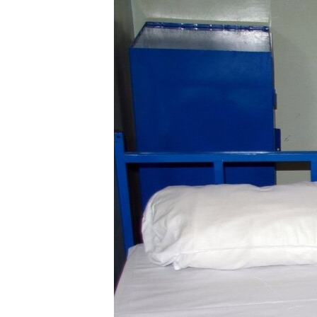
ISPRIČAJ MI
DNEVNO@RSE
SPECIJALI RSE
VIŠE OD NASLOVA
GENOCID U SREBRENICI
POPLAVE I KLIZIŠTA U BIH 2024.
TV LIBERTY
POST SCRIPTUM
MOJA EVROPA
TRI DECENIJE OD RATA U BIH
SVE KARTE DEJTONA
NASTANAK I RASPAD JUGOSLAVIJE