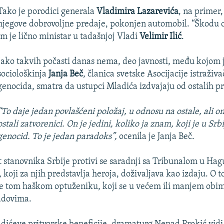
Tako je porodici generala
Vladimira Lazarevića
, na primer
njegove dobrovoljne predaje, pokonjen automobil. “Škodu o
im je lično ministar u tadašnjoj Vladi
Velimir Ilić
.
Iako takvih počasti danas nema, deo javnosti, među kojom j
sociološkinja
Janja Beč
, članica svetske Asocijacije istraživa
genocida, smatra da ustupci Mladića izdvajaju od ostalih pr
“To daje jedan povlašćeni položaj, u odnosu na ostale, ali on
ostali zatvorenici. On je jedini, koliko ja znam, koji je u Srb
genocid. To je jedan paradoks”,
ocenila je Janja Beč.
t stanovnika Srbije protivi se saradnji sa Tribunalom u Hag
koji za njih predstavlja heroja, doživaljava kao izdaju. O 
e tom haškom optuženiku, koji se u većem ili manjem obi
adovima.