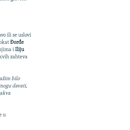
o ili se uslovi
vokat
Đorđe
njima i
Iliju
akvih zahteva
ražim bilo
 mogu davati,
takva
e u