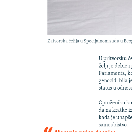
Zatvorska ćelija u Specijalnom sudu u Beog
U pritvorsku ć
želji je dobio 
Parlamenta, ko
genocid, bila 
status u odnos
Optuženiku kog
da na kratko iz
kada je uhapšen
samoubistvo.