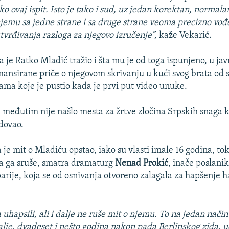
ako ovaj ispit. Isto je tako i sud, uz jedan korektan, normala
emu sa jedne strane i sa druge strane veoma precizno vođ
utvrđivanja razloga za njegovo izručenje”,
kaže Vekarić.
 je Ratko Mladić tražio i šta mu je od toga ispunjeno, u jav
ansirane priče o njegovom skrivanju u kući svog brata od s
zama koje je pustio kada je prvi put video unuke.
 međutim nije našlo mesta za žrtve zločina Srpskih snaga k
dovao.
 je mit o Mladiću opstao, iako su vlasti imale 16 godina, to
da ga sruše, smatra dramaturg
Nenad Prokić
, inače poslani
rije, koja se od osnivanja otvoreno zalagala za hapšenje h
 uhapsili, ali i dalje ne ruše mit o njemu. To na jedan nači
dalje, dvadeset i nešto godina nakon pada Berlinskog zida, 