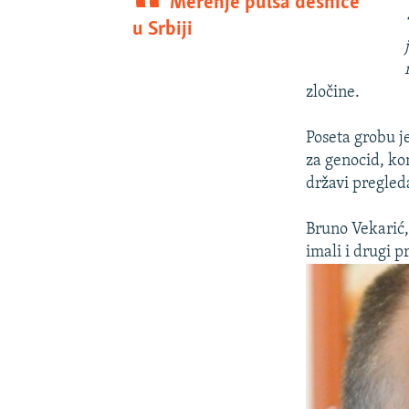
Merenje pulsa desnice
u Srbiji
zločine.
Poseta grobu j
za genocid, ko
državi pregled
Bruno Vekarić, 
imali i drugi 