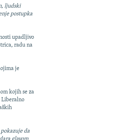
n, ljudski
enje postupka
nosti upadljivo
trica, radu na
ojima je
kom kojih se za
k Liberalno
aških
n pokazuje da
udara glavom