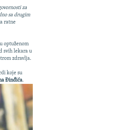
govornosti za
edno sa drugim
a ratne
eku optuženom
d svih lekara u
strom zdravlja.
rdi koje su
na Đinđića
.