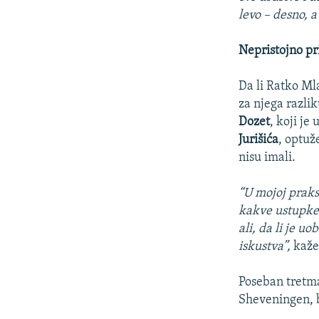
levo – desno, a
Nepristojno pri
Da li Ratko Mla
za njega razli
Dozet
, koji je
Jurišića
, optuž
nisu imali.
“U mojoj praksi
kakve ustupke.
ali, da li je 
iskustva”,
kaže
Poseban tretma
Sheveningen, b