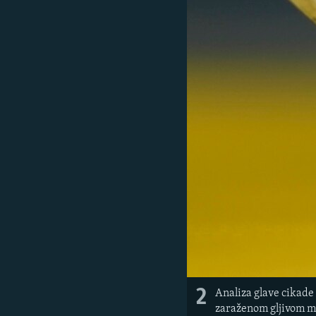
2
Analiza glave cikade
zaraženom gljivom ma