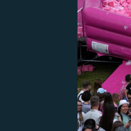
ISPRIČAJ MI
DNEVNO@RSE
SPECIJALI RSE
VIŠE OD NASLOVA
GENOCID U SREBRENICI
POPLAVE I KLIZIŠTA U BIH 2024.
TV LIBERTY
POST SCRIPTUM
MOJA EVROPA
TRI DECENIJE OD RATA U BIH
SVE KARTE DEJTONA
NASTANAK I RASPAD JUGOSLAVIJE