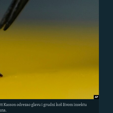
att Kasson odrezao glavu i grudni koš živom insektu
una.