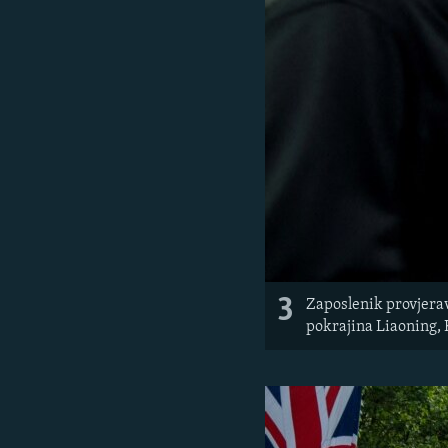
3
Zaposlenik provjerav
pokrajina Liaoning, K