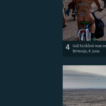
4
Goli biciklisti voze
Britanija, 8. juna.