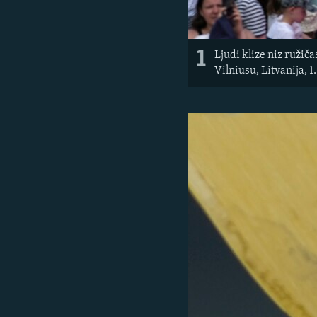
1
Ljudi klize niz ružič
Vilniusu, Litvanija, 1