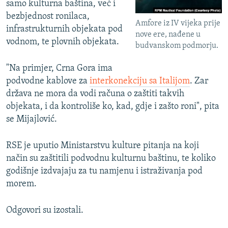
samo kulturna baština, već i
bezbjednost ronilaca,
Amfore iz IV vijeka prije
infrastrukturnih objekata pod
nove ere, nađene u
vodnom, te plovnih objekata.
budvanskom podmorju.
"Na primjer, Crna Gora ima
podvodne kablove za
interkonekciju sa Italijom
. Zar
država ne mora da vodi računa o zaštiti takvih
objekata, i da kontroliše ko, kad, gdje i zašto roni", pita
se Mijajlović.
RSE je uputio Ministarstvu kulture pitanja na koji
način su zaštitili podvodnu kulturnu baštinu, te koliko
godišnje izdvajaju za tu namjenu i istraživanja pod
morem.
Odgovori su izostali.