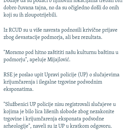
Dodaje da su podaci o njihovim lokacijama trebali biti
dobro čuvana tajna, no da su očigledno došli do onih
koji su ih zloupotrijebili.
Iz RCUD su u više navrata podnosili krivične prijave
zbog devastacije podmorja, ali bez rezultata.
"Moramo pod hitno zaštititi našu kulturnu baštinu u
podmorju", apeluje Mijajlović.
RSE je poslao upit Upravi policije (UP) o slučajevima
krijumčarenja i ilegalne trgovine podvodnim
eksponatima.
"Službenici UP policije nisu registrovali slučajeve u
kojima je bilo lica lišenih slobode zbog nezakonite
trgovine i krijumčarenja eksponata podvodne
arheologije", naveli su iz UP u kratkom odgovoru.