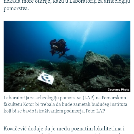
nekada more otkrije, kažu u Laboratoriji za arheologiju
pomorstva.
Laboratorija za arheologiju pomorstva (LAP) na Pomorskom
fakultetu Kotor bi trebala da bude zametak budućeg instituta
koji bi se bavio istraživanjem podmorja. Foto: LAP
Kovačević dodaje da je među poznatim lokalitetima i