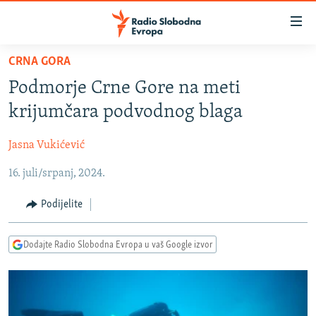
Dostupni
linkovi
Pređite
CRNA GORA
na
VIJESTI
Podmorje Crne Gore na meti
glavni
BOSNA I HERCEGOVINA
sadržaj
krijumčara podvodnog blaga
SRBIJA
Pređite
na
Jasna Vukićević
KOSOVO
glavnu
16. juli/srpanj, 2024.
CRNA GORA
navigaciju
Pređite
VIZUELNO
Podijelite
na
PODCASTI
VIDEO
pretragu
Dodajte Radio Slobodna Evropa u vaš Google izvor
RAT U UKRAJINI
FOTOGALERIJE
KINA NA BALKANU
INFOGRAFIKE
RSE PRIČE IZ SVIJETA