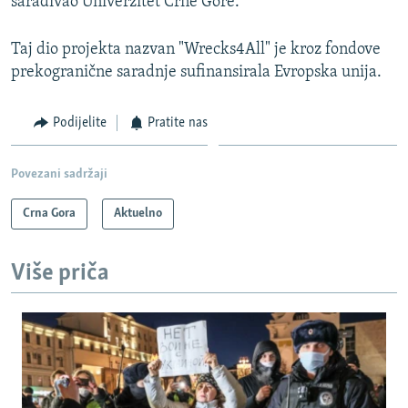
sarađivao Univerzitet Crne Gore.
Taj dio projekta nazvan "Wrecks4All" je kroz fondove
prekogranične saradnje sufinansirala Evropska unija.
Podijelite
Pratite nas
Povezani sadržaji
Crna Gora
Aktuelno
Više priča