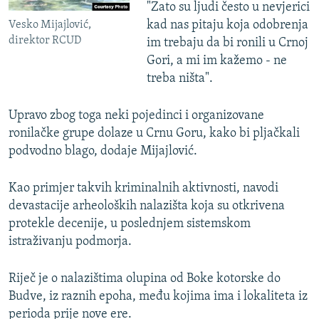
"Zato su ljudi često u nevjerici
kad nas pitaju koja odobrenja
Vesko Mijajlović,
direktor RCUD
im trebaju da bi ronili u Crnoj
Gori, a mi im kažemo - ne
treba ništa".
Upravo zbog toga neki pojedinci i organizovane
ronilačke grupe dolaze u Crnu Goru, kako bi pljačkali
podvodno blago, dodaje Mijajlović.
Kao primjer takvih kriminalnih aktivnosti, navodi
devastacije arheoloških nalazišta koja su otkrivena
protekle decenije, u poslednjem sistemskom
istraživanju podmorja.
Riječ je o nalazištima olupina od Boke kotorske do
Budve, iz raznih epoha, među kojima ima i lokaliteta iz
perioda prije nove ere.