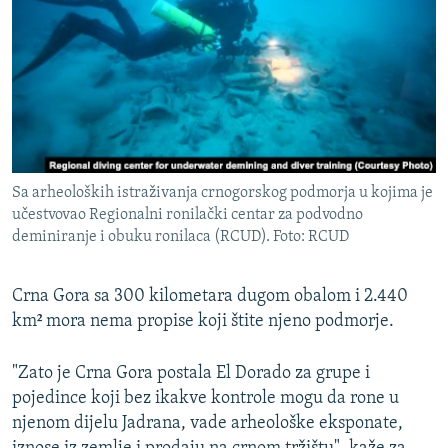
ISPRIČAJ MI
DNEVNO@RSE
SPECIJALI RSE
VIŠE OD NASLOVA
PRATITE NAS
GENOCID U SREBRENICI
Sa arheoloških istraživanja crnogorskog podmorja u kojima je
POPLAVE I KLIZIŠTA U BIH 2024.
učestvovao Regionalni ronilački centar za podvodno
TV LIBERTY
Sve RFE/RL stranice
deminiranje i obuku ronilaca (RCUD). Foto: RCUD
POST SCRIPTUM
Crna Gora sa 300 kilometara dugom obalom i 2.440
MOJA EVROPA
km² mora nema propise koji štite njeno podmorje.
TRI DECENIJE OD RATA U BIH
"Zato je Crna Gora postala El Dorado za grupe i
SVE KARTE DEJTONA
pojedince koji bez ikakve kontrole mogu da rone u
NASTANAK I RASPAD JUGOSLAVIJE
njenom dijelu Jadrana, vade arheološke eksponate,