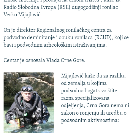
iznose iz zemlje i prodaju na crnom tržištu", kaže za
Radio Slobodna Evropa (RSE) dugogodišnji ronilac
Vesko Mijajlović.
On je direktor Regionalnog ronilačkog centra za
podvodno deminiranje i obuku ronilaca (RCUD), koji se
bavi i podvodnim arheološkim istraživanjima.
Centar je osnovala Vlada Crne Gore.
Mijajlović kaže da za razliku
od zemalja u kojima
podvodno bogatstvo štite
razna specijalizovana
odjeljenja, Crna Gora nema ni
zakon o ronjenju ili uredbu o
podvodnim aktivnostima: