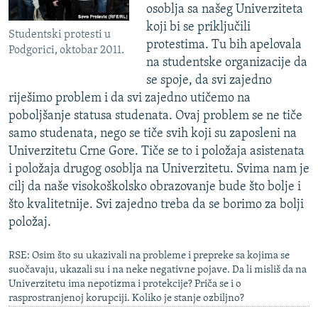
osoblja sa našeg Univerziteta
koji bi se priključili
Studentski protesti u
protestima. Tu bih apelovala
Podgorici, oktobar 2011.
na studentske organizacije da
se spoje, da svi zajedno
riješimo problem i da svi zajedno utičemo na
poboljšanje statusa studenata. Ovaj problem se ne tiče
samo studenata, nego se tiče svih koji su zaposleni na
Univerzitetu Crne Gore. Tiče se to i položaja asistenata
i položaja drugog osoblja na Univerzitetu. Svima nam je
cilj da naše visokoškolsko obrazovanje bude što bolje i
što kvalitetnije. Svi zajedno treba da se borimo za bolji
položaj.
RSE: Osim što su ukazivali na probleme i prepreke sa kojima se
suočavaju, ukazali su i na neke negativne pojave. Da li misliš da na
Univerzitetu ima nepotizma i protekcije? Priča se i o
rasprostranjenoj korupciji. Koliko je stanje ozbiljno?