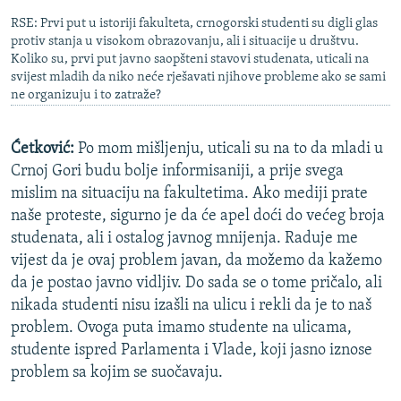
RSE: Prvi put u istoriji fakulteta, crnogorski studenti su digli glas
protiv stanja u visokom obrazovanju, ali i situacije u društvu.
Koliko su, prvi put javno saopšteni stavovi studenata, uticali na
svijest mladih da niko neće rješavati njihove probleme ako se sami
ne organizuju i to zatraže?
Ćetković:
Po mom mišljenju, uticali su na to da mladi u
Crnoj Gori budu bolje informisaniji, a prije svega
mislim na situaciju na fakultetima. Ako mediji prate
naše proteste, sigurno je da će apel doći do većeg broja
studenata, ali i ostalog javnog mnijenja. Raduje me
vijest da je ovaj problem javan, da možemo da kažemo
da je postao javno vidljiv. Do sada se o tome pričalo, ali
nikada studenti nisu izašli na ulicu i rekli da je to naš
problem. Ovoga puta imamo studente na ulicama,
studente ispred Parlamenta i Vlade, koji jasno iznose
problem sa kojim se suočavaju.