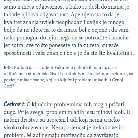
samo njihova odgovornost a kako su došli do znanja je
takođe njihova odgovornost. Apelujem na to da je
kvalitet znanja uvijek neophodan i uvijek je mnogo
bolje da ne idete na to da imate bolje ocjene i da vam
neko pomognu do njih, nego da se potrudite i naučite
jer sutra, sve to što ponesete sa fakulteta, su vaše
sposobnosti i vaše znanje i boje je da ste što kvalitetniji.
RSE: Budući da si student Fakulteta političkih nauka, da si
uključena u studentski život i da si aktivna i u civilnom sektoru, sa
pozicije mlade osobe, koji su ključni problemi mladih u Crnoj
Gori?
Ćetković:
O ključnim problemima bih mogla pričati
dugo. Prije svega, problem mladih jesu njihovi idoli. U
našem društvu su uspješni ljudi koji nemaju neko
visoko obrazovanje. Nezaposlenost je itekako veliki
problem. Mladi nemaju motivaciju da završavaju