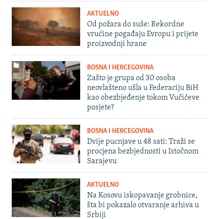
AKTUELNO
Od požara do suše: Rekordne
vrućine pogađaju Evropu i prijete
proizvodnji hrane
BOSNA I HERCEGOVINA
Zašto je grupa od 30 osoba
neovlašteno ušla u Federaciju BiH
kao obezbjeđenje tokom Vučićeve
posjete?
BOSNA I HERCEGOVINA
Dvije pucnjave u 48 sati: Traži se
procjena bezbjednosti u Istočnom
Sarajevu
AKTUELNO
Na Kosovu iskopavanje grobnice,
šta bi pokazalo otvaranje arhiva u
Srbiji