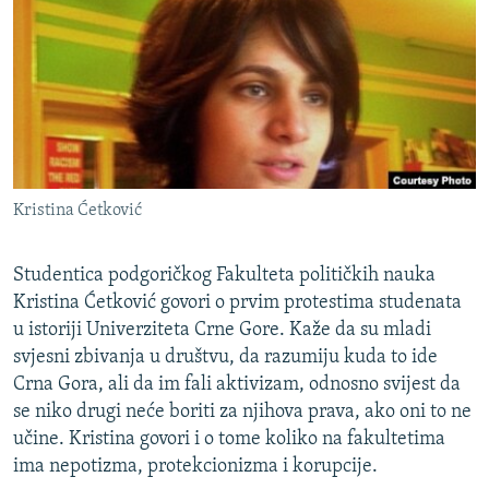
ISPRIČAJ MI
DNEVNO@RSE
SPECIJALI RSE
VIŠE OD NASLOVA
PRATITE NAS
GENOCID U SREBRENICI
Kristina Ćetković
POPLAVE I KLIZIŠTA U BIH 2024.
TV LIBERTY
Sve RFE/RL stranice
Studentica podgoričkog Fakulteta političkih nauka
POST SCRIPTUM
Kristina Ćetković govori o prvim protestima studenata
u istoriji Univerziteta Crne Gore. Kaže da su mladi
MOJA EVROPA
svjesni zbivanja u društvu, da razumiju kuda to ide
TRI DECENIJE OD RATA U BIH
Crna Gora, ali da im fali aktivizam, odnosno svijest da
se niko drugi neće boriti za njihova prava, ako oni to ne
SVE KARTE DEJTONA
učine. Kristina govori i o tome koliko na fakultetima
NASTANAK I RASPAD JUGOSLAVIJE
ima nepotizma, protekcionizma i korupcije.