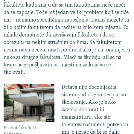
fakultete kada znaju da sa tim fakultetima neće moći
da se zaposle. To je još jedan veliki problem koji se tiče
nas - nemamo specifičnija zaposlenja. Danas možete sa
bilo kojim fakultetom da radite na bilo kom mjestu. To
mlade demotiviše da završavaju fakultete i da se
obrazuju na nekim stručnim poljima. Sa fakultetom
novinarstva nećete imati prednost ako je na tom mjestu
neko sa drugog fakulteta. Mladi se školuju, ali se na
kraju ne zapošljavaju na mjestima za koja su se i
školovali.
Država nije obezbijedila
sistem podrške za besplatno
školovanje. Ako je neko
završio doktorat ili
magistraturu, ako ste
talentovan student, potreban
Pravni fakultet u
mu je novac da bi se dalje