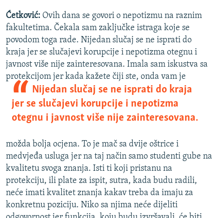
Ćetković:
Ovih dana se govori o nepotizmu na raznim
fakultetima. Čekala sam zaključke istraga koje se
povodom toga rade. Nijedan slučaj se ne isprati do
kraja jer se slučajevi korupcije i nepotizma otegnu i
javnost više nije zainteresovana. Imala sam iskustva sa
protekcijom jer kada kažete čiji ste, onda vam je
Nijedan slučaj se ne isprati do kraja
jer se slučajevi korupcije i nepotizma
otegnu i javnost više nije zainteresovana.
možda bolja ocjena. To je mač sa dvije oštrice i
medvjeđa usluga jer na taj način samo studenti gube na
kvalitetu svoga znanja. Isti ti koji pristanu na
protekciju, ili plate za ispit, sutra, kada budu radili,
neće imati kvalitet znanja kakav treba da imaju za
konkretnu poziciju. Niko sa njima neće dijeliti
odgovornost jer funkcija, koju budu izvršavali, će biti