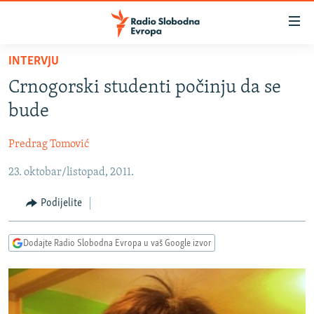
Dostupni
linkovi
Pređite
INTERVJU
na
VIJESTI
Crnogorski studenti počinju da se
glavni
BOSNA I HERCEGOVINA
sadržaj
bude
SRBIJA
Pređite
na
Predrag Tomović
KOSOVO
glavnu
23. oktobar/listopad, 2011.
CRNA GORA
navigaciju
Pređite
VIZUELNO
Podijelite
na
PODCASTI
VIDEO
pretragu
Dodajte Radio Slobodna Evropa u vaš Google izvor
RAT U UKRAJINI
FOTOGALERIJE
KINA NA BALKANU
INFOGRAFIKE
RSE PRIČE IZ SVIJETA