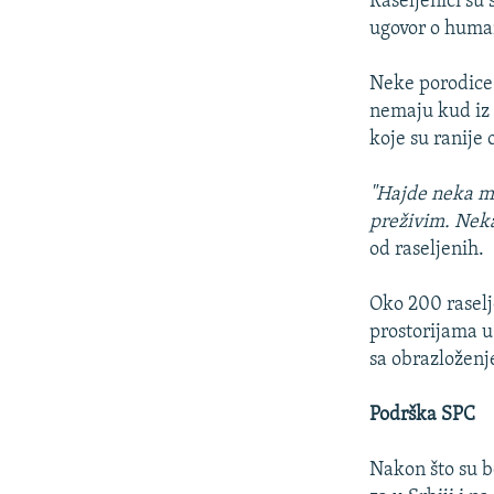
Raseljenici su
ugovor o huma
Neke porodice 
nemaju kud iz 
koje su ranije 
"Hajde neka mi
preživim. Neka
od raseljenih.
Oko 200 raselj
prostorijama u 
sa obrazloženje
Podrška SPC
Nakon što su b