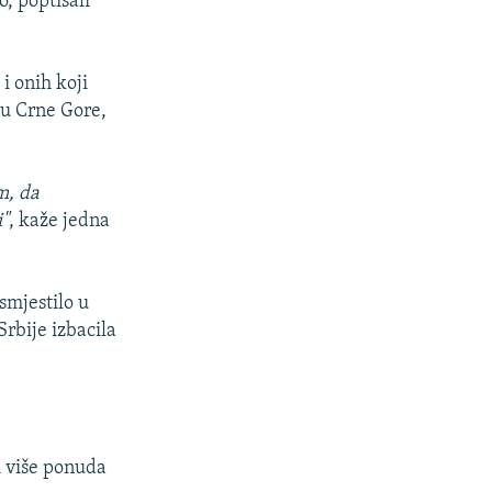
, poptisali
i onih koji
ru Crne Gore,
m, da
i"
, kaže jedna
smjestilo u
Srbije izbacila
i više ponuda