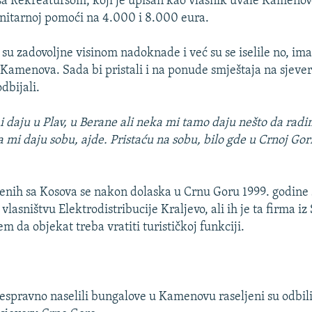
 sa Rekreatursom, koji je upisan kao vlasnik uvale Kamenovo
nitarnoj pomoći na 4.000 i 8.000 eura.
su zadovoljne visinom nadoknade i već su se iselile no, ima 
Kamenova. Sada bi pristali i na ponude smještaja na sjeve
odbijali.
 daju u Plav, u Berane ali neka mi tamo daju nešto da radi
 mi daju sobu, ajde. Pristaću na sobu, bilo gde u Crnoj Gor
enih sa Kosova se nakon dolaska u Crnu Goru 1999. godine 
vlasništvu Elektrodistribucije Kraljevo, ali ih je ta firma iz 
m da objekat treba vratiti turističkoj funkciji.
espravno naselili bungalove u Kamenovu raseljeni su odbil