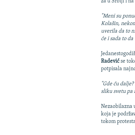
za u Srbiji i n
"Meni su ponud
Kolašin, nekom
uverila da to ni
će i sada to da
Jedanestogodišn
Radević
se tok
potpisala najn
"Gde ću dalje? 
sliku svetu pa 
Nezaobilazna u
koja je podrža
tokom protesta