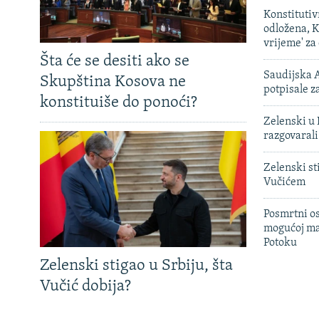
Konstituti
odložena, K
vrijeme' za
Šta će se desiti ako se
Saudijska A
Skupština Kosova ne
potpisale 
konstituiše do ponoći?
Zelenski u 
razgovarali
Zelenski st
Vučićem
Posmrtni os
mogućoj ma
Potoku
Zelenski stigao u Srbiju, šta
Vučić dobija?