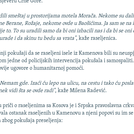
a sjeveru Crne Gore.
ili smeštaj u prostorijama motela Morača. Nekome su dali
e Berane, Rožaje, nekome ovde u Baošićima. Ja sam se na 
je to. To su uradili samo da bi oni izbacili nas i da bi se oni 
 urade i da skinu tu bedu sa vrata"
, kaže raseljenica.
ji pokušaji da se raseljeni isele iz Kamenova bili su neusp
om jedne od policijskih intervencija pokušala i samospaliti.
ovije ugovore o humanitarnoj pomoći.
Nemam gde. Izaći ću lepo na ulicu, na cestu i tako ću posla
nek vidi šta se ovde radi"
, kaže Milena Radević.
 priči o raseljenima sa Kosova je i Srpska pravoslavna crkv
vala ostanak raseljenih u Kamenovu a njeni popovi su im se 
 zbog pokušaja preseljenja: