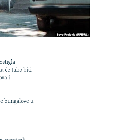
ostigla
a će tako biti
ova i
te bungalove u