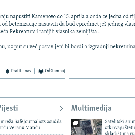
raju napustiti Kamenovo do 15. aprila a onda će jedna od ri
 od betonizacije nastaviti da bud epredmet još jednog vlas
ća Rekreaturs i ranijih vlasnika zemljišta .
 uz put su već postavljeni bilbordi o izgradnji nekretnina
Pratite nas
Odštampaj
ijesti
Multimedija
mreža SafeJournalists osudila
Satelitski sni
smrću Veranu Matiću
otkrivaju štetu
skladištima r