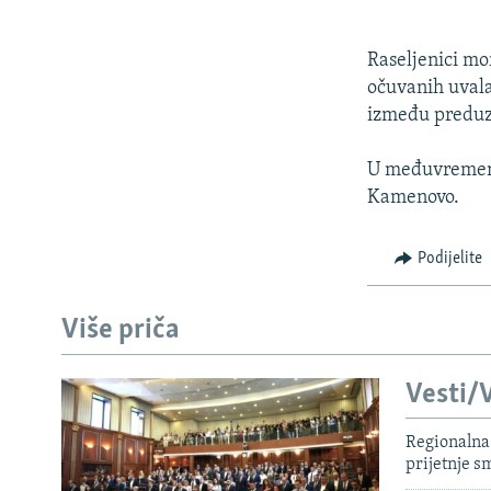
Raseljenici mo
očuvanih uvala
između preduze
U međuvremenu,
Kamenovo.
Podijelite
Više priča
Vesti/V
Regionalna 
prijetnje 