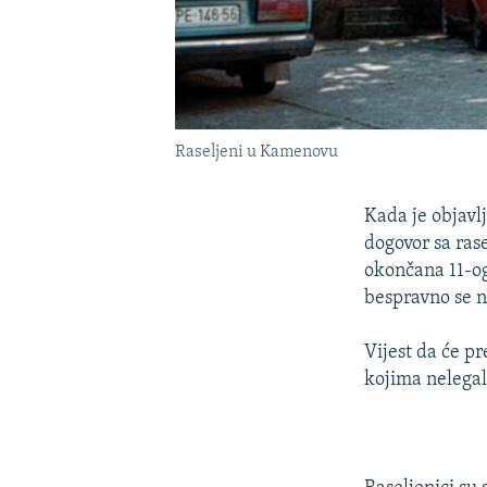
Raseljeni u Kamenovu
Kada je objavl
dogovor sa rase
okončana 11-og
bespravno se na
Vijest da će p
kojima nelegal