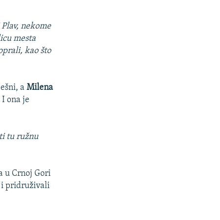
 Plav, nekome
licu mesta
oprali, kao što
ješni, a
Milena
 I ona je
ti tu ružnu
a u Crnoj Gori
i pridruživali