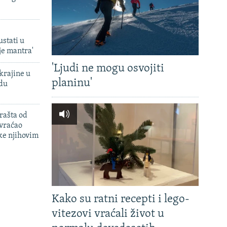
ustati u
je mantra'
'Ljudi ne mogu osvojiti
krajine u
planinu'
adu
rašta od
 vraćao
ke njihovim
Kako su ratni recepti i lego-
vitezovi vraćali život u