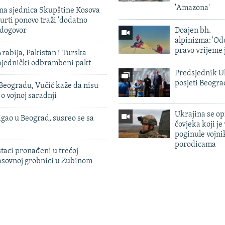
'Amazona'
vna sjednica Skupštine Kosova
urti ponovo traži 'dodatno
 dogovor
Doajen bh.
alpinizma: 'Od
pravo vrijeme 
rabija, Pakistan i Turska
zajednički odbrambeni pakt
Predsjednik U
posjeti Beogr
Beogradu, Vučić kaže da nisu
 o vojnoj saradnji
Ukrajina se op
igao u Beograd, susreo se sa
čovjeka koji je
poginule vojni
porodicama
taci pronađeni u trećoj
sovnoj grobnici u Zubinom