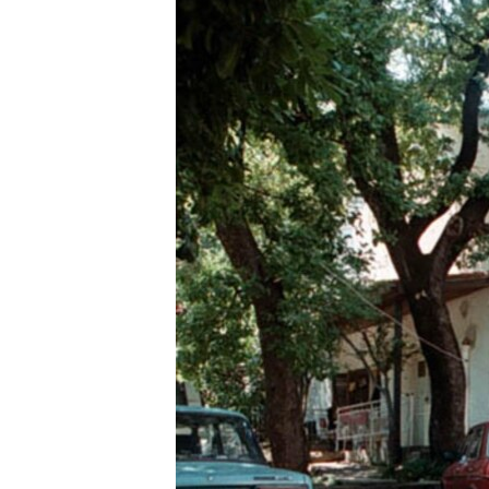
ISPRIČAJ MI
DNEVNO@RSE
SPECIJALI RSE
VIŠE OD NASLOVA
GENOCID U SREBRENICI
POPLAVE I KLIZIŠTA U BIH 2024.
TV LIBERTY
POST SCRIPTUM
MOJA EVROPA
TRI DECENIJE OD RATA U BIH
SVE KARTE DEJTONA
NASTANAK I RASPAD JUGOSLAVIJE