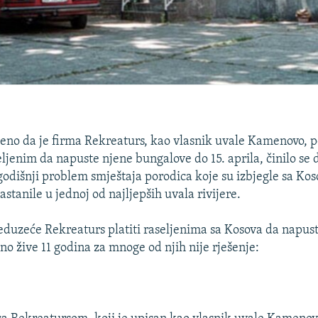
jeno da je firma Rekreaturs, kao vlasnik uvale Kamenovo, p
ljenim da napuste njene bungalove do 15. aprila, činilo se d
odišnji problem smještaja porodica koje su izbjegle sa Kos
stanile u jednoj od najljepših uvala rivijere.
reduzeće Rekreaturs platiti raseljenima sa Kosova da napus
no žive 11 godina za mnoge od njih nije rješenje: