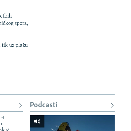
jetkih
ničkog spora,
 tik uz plažu
Podcasti
mci
 na
uskog