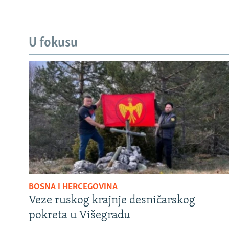
U fokusu
BOSNA I HERCEGOVINA
Veze ruskog krajnje desničarskog
pokreta u Višegradu