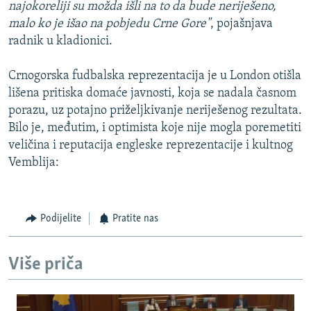
najokoreliji su možda išli na to da bude neriješeno,
malo ko je išao na pobjedu Crne Gore"
, pojašnjava
radnik u kladionici.
Crnogorska fudbalska reprezentacija je u London otišla
lišena pritiska domaće javnosti, koja se nadala časnom
porazu, uz potajno priželjkivanje neriješenog rezultata.
Bilo je, međutim, i optimista koje nije mogla poremetiti
veličina i reputacija engleske reprezentacije i kultnog
Vemblija:
Podijelite
Pratite nas
Više priča