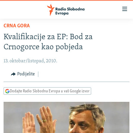
Dostupni
linkovi
Pređite
CRNA GORA
na
VIJESTI
Kvalifikacije za EP: Bod za
glavni
BOSNA I HERCEGOVINA
sadržaj
Crnogorce kao pobjeda
SRBIJA
Pređite
na
13. oktobar/listopad, 2010.
KOSOVO
glavnu
CRNA GORA
Podijelite
navigaciju
Pređite
VIZUELNO
na
Dodajte Radio Slobodna Evropa u vaš Google izvor
PODCASTI
VIDEO
pretragu
RAT U UKRAJINI
FOTOGALERIJE
KINA NA BALKANU
INFOGRAFIKE
RSE PRIČE IZ SVIJETA