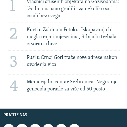
1
Vlasnici srušenih objekata na Gazivodama:
'Godinama smo gradili i za nekoliko sati
ostali bez svega'
2
Kurti u Zubinom Potoku: Iskopavanja bi
mogla trajati mjesecima, Srbija bi trebala
otvoriti arhive
3
Rusi u Crnoj Gori traže nove adrese nakon
uvođenja viza
4
Memorijalni centar Srebrenica: Negiranje
genocida poraslo za više od 50 posto
PRATITE NAS