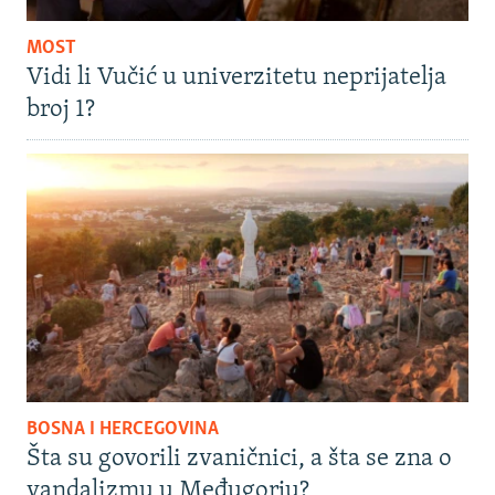
MOST
Vidi li Vučić u univerzitetu neprijatelja
broj 1?
BOSNA I HERCEGOVINA
Šta su govorili zvaničnici, a šta se zna o
vandalizmu u Međugorju?