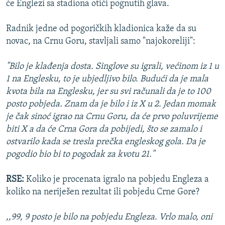
će Englezi sa stadiona otići pognutih glava.
Radnik jedne od pogoričkih kladionica kaže da su
novac, na Crnu Goru, stavljali samo "najokoreliji":
"Bilo je klađenja dosta. Singlove su igrali, većinom iz 1 u
1 na Englesku, to je ubjedljivo bilo. Budući da je mala
kvota bila na Englesku, jer su svi računali da je to 100
posto pobjeda. Znam da je bilo i iz X u 2. Jedan momak
je čak sinoć igrao na Crnu Goru, da će prvo poluvrijeme
biti X a da će Crna Gora da pobijedi, što se zamalo i
ostvarilo kada se tresla prečka engleskog gola. Da je
pogodio bio bi to pogodak za kvotu 21."
RSE:
Koliko je procenata igralo na pobjedu Engleza a
koliko na neriješen rezultat ili pobjedu Crne Gore?
,,99, 9 posto je bilo na pobjedu Engleza. Vrlo malo, oni