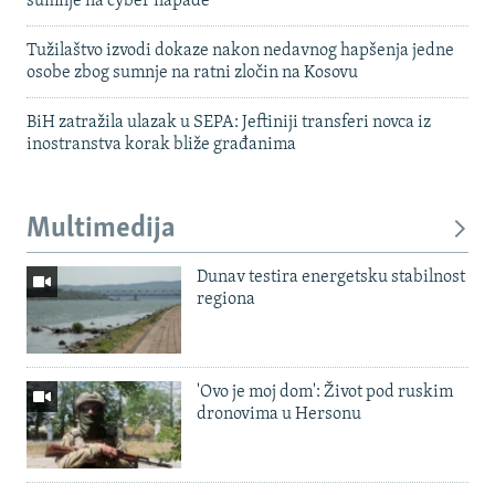
sumnje na cyber napade
Tužilaštvo izvodi dokaze nakon nedavnog hapšenja jedne
osobe zbog sumnje na ratni zločin na Kosovu
BiH zatražila ulazak u SEPA: Jeftiniji transferi novca iz
inostranstva korak bliže građanima
Multimedija
Dunav testira energetsku stabilnost
regiona
'Ovo je moj dom': Život pod ruskim
dronovima u Hersonu