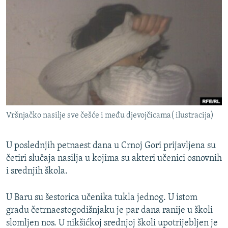
ISPRIČAJ MI
DNEVNO@RSE
SPECIJALI RSE
VIŠE OD NASLOVA
PRATITE NAS
GENOCID U SREBRENICI
POPLAVE I KLIZIŠTA U BIH 2024.
Vršnjačko nasilje sve češće i među djevojčicama( ilustracija)
TV LIBERTY
Sve RFE/RL stranice
POST SCRIPTUM
U poslednjih petnaest dana u Crnoj Gori prijavljena su
MOJA EVROPA
četiri slučaja nasilja u kojima su akteri učenici osnovnih
i srednjih škola.
TRI DECENIJE OD RATA U BIH
SVE KARTE DEJTONA
U Baru su šestorica učenika tukla jednog. U istom
gradu četrnaestogodišnjaku je par dana ranije u školi
NASTANAK I RASPAD JUGOSLAVIJE
slomljen nos. U nikšićkoj srednjoj školi upotrijebljen je