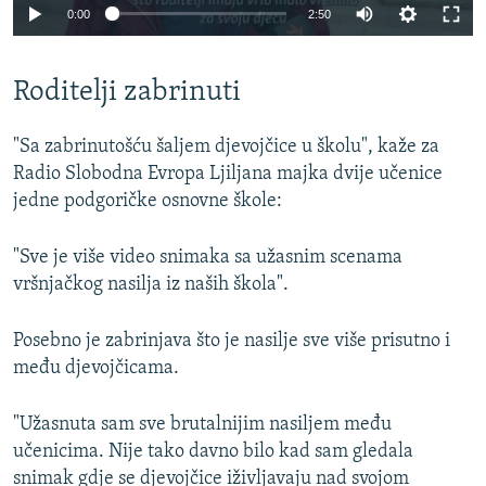
Auto
0:00
2:50
270p
Roditelji zabrinuti
360p
Auto
270p
360p
404p
404p
"Sa zabrinutošću šaljem djevojčice u školu", kaže za
1080p
Radio Slobodna Evropa Ljiljana majka dvije učenice
1080p
jedne podgoričke osnovne škole:
"Sve je više video snimaka sa užasnim scenama
vršnjačkog nasilja iz naših škola".
Posebno je zabrinjava što je nasilje sve više prisutno i
među djevojčicama.
"Užasnuta sam sve brutalnijim nasiljem među
učenicima. Nije tako davno bilo kad sam gledala
snimak gdje se djevojčice iživljavaju nad svojom