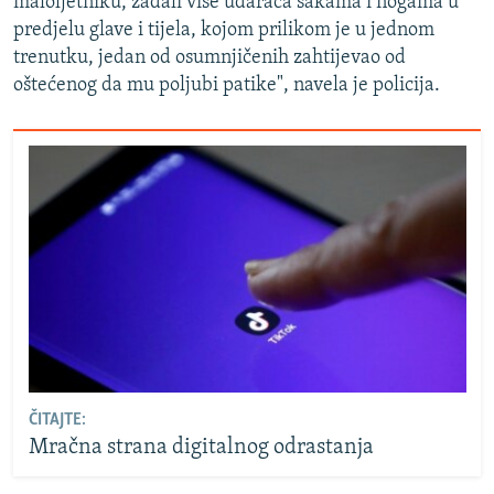
maloljetniku, zadali više udaraca šakama i nogama u
predjelu glave i tijela, kojom prilikom je u jednom
trenutku, jedan od osumnjičenih zahtijevao od
oštećenog da mu poljubi patike", navela je policija.
ČITAJTE:
Mračna strana digitalnog odrastanja