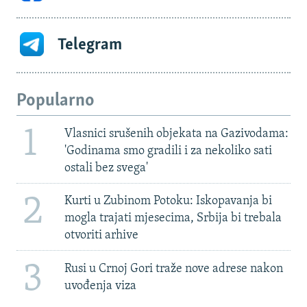
Telegram
Popularno
1
Vlasnici srušenih objekata na Gazivodama:
'Godinama smo gradili i za nekoliko sati
ostali bez svega'
2
Kurti u Zubinom Potoku: Iskopavanja bi
mogla trajati mjesecima, Srbija bi trebala
otvoriti arhive
3
Rusi u Crnoj Gori traže nove adrese nakon
uvođenja viza