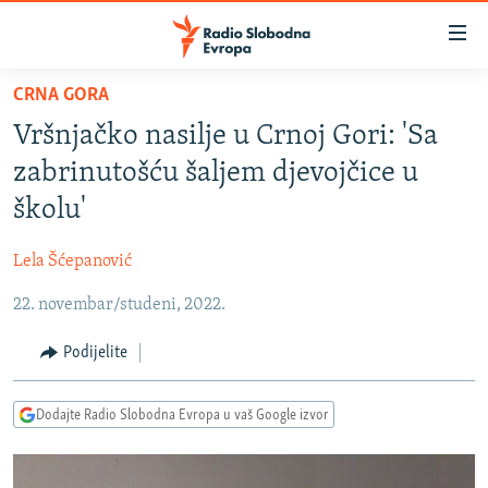
Dostupni
linkovi
Pređite
CRNA GORA
na
VIJESTI
Vršnjačko nasilje u Crnoj Gori: 'Sa
glavni
BOSNA I HERCEGOVINA
sadržaj
zabrinutošću šaljem djevojčice u
SRBIJA
Pređite
školu'
na
KOSOVO
glavnu
Lela Šćepanović
CRNA GORA
navigaciju
Pređite
22. novembar/studeni, 2022.
VIZUELNO
na
PODCASTI
VIDEO
Podijelite
pretragu
RAT U UKRAJINI
FOTOGALERIJE
Dodajte Radio Slobodna Evropa u vaš Google izvor
KINA NA BALKANU
INFOGRAFIKE
RSE PRIČE IZ SVIJETA