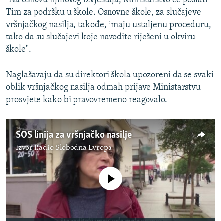
"Na osnovu njihovog izvještaja, Ministarstvo će poslati
Tim za podršku u škole. Osnovne škole, za slučajeve
vršnjačkog nasilja, takođe, imaju ustaljenu proceduru,
tako da su slučajevi koje navodite riješeni u okviru
škole".
Naglašavaju da su direktori škola upozoreni da se svaki
oblik vršnjačkog nasilja odmah prijave Ministarstvu
prosvjete kako bi pravovremeno reagovalo.
SOS linija za vršnjačko nasilje
Izvor
Radio Slobodna Evropa
No media source currently available