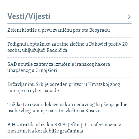
Vesti/Vijesti
Zelenski stiže u prvu zvaničnu posjetu Beogradu
Podignuta optužnica za ratne zločine u Đakovici protiv 20
osoba, uključujući Radoičića
SAD uputile zahtev za izručenje iranskog hakera
uhapšenog u Crnoj Gori
Državljaninu Srbije određen pritvor u Hrvatskoj zbog
sumnje na cyber napade
Tužilaštvo izvodi dokaze nakon nedavnog hapšenja jedne
osobe zbog sumnje na ratni zločin na Kosovu
BiH zatražila ulazak u SEPA: Jeftiniji transferi novca iz
inostranstva korak bliže građanima