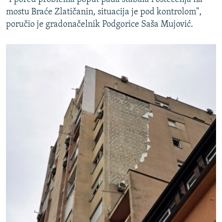
mostu Braće Zlatičanin, situacija je pod kontrolom",
poručio je gradonačelnik Podgorice Saša Mujović.