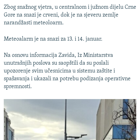
Zbog snažnog vjetra, u centralnom i južnom dijelu Crne
Gore na snazi je crveni, dok je na sjeveru zemlje
narandžasti meteoloarm.
Meteoalarm je na snazi za 13. i 14. januar.
Na osnovu informacija Zavida, Iz Ministarstva
unutrašnjih poslova su saopštili da su poslali
upozorenje svim učesnicima u sistemu zaštite i
spašavanja i ukazali na potrebu podizanja operativne
spremnosti.