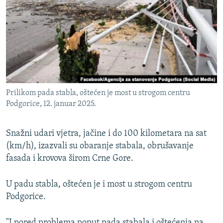
ISPRIČAJ MI
DNEVNO@RSE
SPECIJALI RSE
VIŠE OD NASLOVA
PRATITE NAS
GENOCID U SREBRENICI
Prilikom pada stabla, oštećen je most u strogom centru
POPLAVE I KLIZIŠTA U BIH 2024.
Podgorice, 12. januar 2025.
TV LIBERTY
Sve RFE/RL stranice
Snažni udari vjetra, jačine i do 100 kilometara na sat
POST SCRIPTUM
(km/h), izazvali su obaranje stabala, obrušavanje
MOJA EVROPA
fasada i krovova širom Crne Gore.
TRI DECENIJE OD RATA U BIH
U padu stabla, oštećen je i most u strogom centru
SVE KARTE DEJTONA
Podgorice.
NASTANAK I RASPAD JUGOSLAVIJE
"I pored problema poput pada stabala i oštećenja na