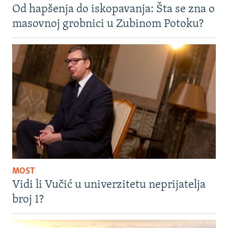
Od hapšenja do iskopavanja: Šta se zna o
masovnoj grobnici u Zubinom Potoku?
MOST
Vidi li Vučić u univerzitetu neprijatelja
broj 1?