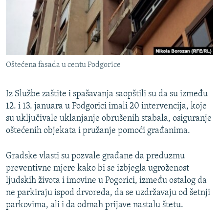
Oštećena fasada u centu Podgorice
Iz Službe zaštite i spašavanja saopštili su da su između
12. i 13. januara u Podgorici imali 20 intervencija, koje
su uključivale uklanjanje obrušenih stabala, osiguranje
oštećenih objekata i pružanje pomoći građanima.
Gradske vlasti su pozvale građane da preduzmu
preventivne mjere kako bi se izbjegla ugroženost
ljudskih života i imovine u Pogorici, između ostalog da
ne parkiraju ispod drvoreda, da se uzdržavaju od šetnji
parkovima, ali i da odmah prijave nastalu štetu.