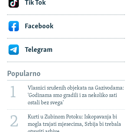
Tik Tok
Facebook
Telegram
Popularno
1
Vlasnici srušenih objekata na Gazivodama:
'Godinama smo gradili i za nekoliko sati
ostali bez svega'
2
Kurti u Zubinom Potoku: Iskopavanja bi
mogla trajati mjesecima, Srbija bi trebala
otvoriti arhive