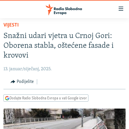
Dostupni
linkovi
Pređite
VIJESTI
na
VIJESTI
Snažni udari vjetra u Crnoj Gori:
glavni
BOSNA I HERCEGOVINA
sadržaj
Oborena stabla, oštećene fasade i
SRBIJA
Pređite
krovovi
na
KOSOVO
glavnu
13. januar/siječanj, 2025.
CRNA GORA
navigaciju
Pređite
Podijelite
VIZUELNO
na
PODCASTI
VIDEO
pretragu
Dodajte Radio Slobodna Evropa u vaš Google izvor
RAT U UKRAJINI
FOTOGALERIJE
KINA NA BALKANU
INFOGRAFIKE
RSE PRIČE IZ SVIJETA