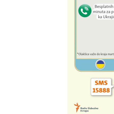
ISPRIČAJ MI
DNEVNO@RSE
SPECIJALI RSE
VIŠE OD NASLOVA
GENOCID U SREBRENICI
POPLAVE I KLIZIŠTA U BIH 2024.
TV LIBERTY
POST SCRIPTUM
MOJA EVROPA
TRI DECENIJE OD RATA U BIH
SVE KARTE DEJTONA
NASTANAK I RASPAD JUGOSLAVIJE