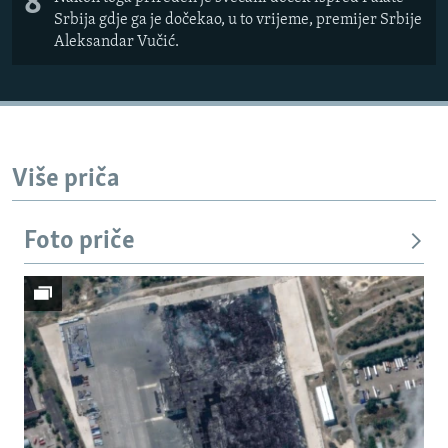
8
Srbija gdje ga je dočekao, u to vrijeme, premijer Srbije
Aleksandar Vučić.
Više priča
Foto priče