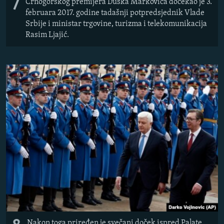
7
Crnogorskog premijera Duška Markovića dočekao je 3.
februara 2017. godine tadašnji potpredsjednik Vlade
Srbije i ministar trgovine, turizma i telekomunikacija
Rasim Ljajić.
Nakon toga priređen je svečani doček ispred Palate