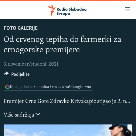
Dostupni
linkovi
Pređite
FOTO GALERIJE
na
VIJESTI
Od crvenog tepiha do farmerki za
glavni
BOSNA I HERCEGOVINA
sadržaj
crnogorske premijere
SLUŠAJTE
SRBIJA
Pređite
na
3. novembar/studeni, 2021.
KOSOVO
glavnu
YouTube Music
Podijelite
CRNA GORA
navigaciju
Pređite
VIZUELNO
Dodajte Radio Slobodna Evropa u vaš Google izvor
Spotify
na
PODCASTI
VIDEO
pretragu
Premijer Crne Gore Zdravko Krivokapić stigao je 2. novembra u zvaničnu posjetu Srbiji pri čemu ga je na aerodromu, mimo uobičajenog protokola dočekao ministar poljoprivrede i potpredsjednik Vlade Srbije.
RAT U UKRAJINI
FOTOGALERIJE
YouTube
Više sadržaja
KINA NA BALKANU
INFOGRAFIKE
Pratite
RSE PRIČE IZ SVIJETA