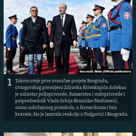
ISPRIČAJ MI
DNEVNO@RSE
SPECIJALI RSE
VIŠE OD NASLOVA
PRATITE NAS
GENOCID U SREBRENICI
POPLAVE I KLIZIŠTA U BIH 2024.
TV LIBERTY
Sve RFE/RL stranice
1
Tokom svoje prve zvanične posjete Beogradu,
POST SCRIPTUM
crnogorskog premijera Zdravka Krivokapića dočekao
MOJA EVROPA
je ministar poljoprivrede, šumarstva i vodoprivrede i
potpredsednik Vlade Srbije Branislav Nedimović,
TRI DECENIJE OD RATA U BIH
mimo uobičajenog protokola, u farmerkama i bez
kravate, što je izazvalo reakcije u Podgorici i Beogradu.
SVE KARTE DEJTONA
NASTANAK I RASPAD JUGOSLAVIJE