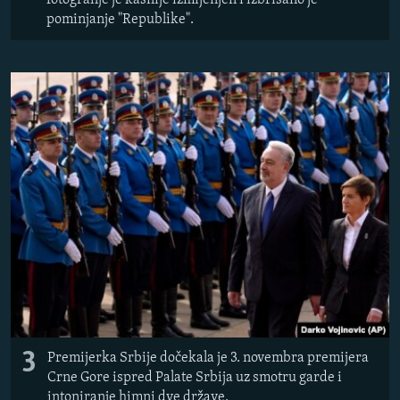
fotografije je kasnije izmijenjen i izbrisano je
pominjanje "Republike".
3
Premijerka Srbije dočekala je 3. novembra premijera
Crne Gore ispred Palate Srbija uz smotru garde i
intoniranje himni dve države.