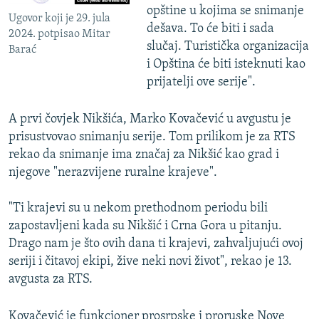
opštine u kojima se snimanje
Ugovor koji je 29. jula
dešava. To će biti i sada
2024. potpisao Mitar
slučaj. Turistička organizacija
Barać
i Opština će biti isteknuti kao
prijatelji ove serije".
A prvi čovjek Nikšića, Marko Kovačević u avgustu je
prisustvovao snimanju serije. Tom prilikom je za RTS
rekao da snimanje ima značaj za Nikšić kao grad i
njegove "nerazvijene ruralne krajeve".
"Ti krajevi su u nekom prethodnom periodu bili
zapostavljeni kada su Nikšić i Crna Gora u pitanju.
Drago nam je što ovih dana ti krajevi, zahvaljujući ovoj
seriji i čitavoj ekipi, žive neki novi život", rekao je 13.
avgusta za RTS.
Kovačević je funkcioner prosrpske i proruske Nove