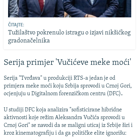
ČITAJTE:
Tužilaštvo pokrenulo istragu o izjavi nikšićkog
gradonačelnika
Serija primjer 'Vučićeve meke moći'
Serija "Tvrđava" u produkciji RTS-a jedan je od
primjera meke moći koju Srbija sprovodi u Crnoj Gori,
ocjenjuju u Digitalnom forenzičkom centru (DFC)
.
U studiji DFC koja analizira "sofisticirane hibridne
aktivnosti koje režim Aleksandra Vučića sprovodi u
Crnoj Gori" se navodi da se maligni uticaj iz Srbije širi i
kroz kinematografiju i da ga političke elite ignorišu: