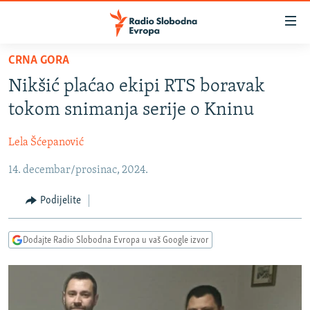
Dostupni
linkovi
Pređite
CRNA GORA
na
VIJESTI
Nikšić plaćao ekipi RTS boravak
glavni
BOSNA I HERCEGOVINA
sadržaj
tokom snimanja serije o Kninu
SRBIJA
Pređite
na
Lela Šćepanović
KOSOVO
glavnu
14. decembar/prosinac, 2024.
CRNA GORA
navigaciju
Pređite
VIZUELNO
Podijelite
na
PODCASTI
VIDEO
pretragu
Dodajte Radio Slobodna Evropa u vaš Google izvor
RAT U UKRAJINI
FOTOGALERIJE
KINA NA BALKANU
INFOGRAFIKE
RSE PRIČE IZ SVIJETA