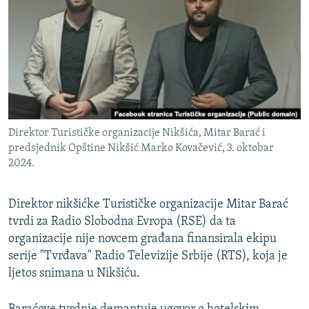
ISPRIČAJ MI
DNEVNO@RSE
SPECIJALI RSE
VIŠE OD NASLOVA
PRATITE NAS
GENOCID U SREBRENICI
Direktor Turističke organizacije Nikšića, Mitar Barać i
POPLAVE I KLIZIŠTA U BIH 2024.
predsjednik Opštine Nikšić Marko Kovačević, 3. oktobar
TV LIBERTY
Sve RFE/RL stranice
2024.
POST SCRIPTUM
Direktor nikšićke Turističke organizacije Mitar Barać
MOJA EVROPA
tvrdi za Radio Slobodna Evropa (RSE) da ta
TRI DECENIJE OD RATA U BIH
organizacije nije novcem građana finansirala ekipu
serije "Tvrđava" Radio Televizije Srbije (RTS), koja je
SVE KARTE DEJTONA
ljetos snimana u Nikšiću.
NASTANAK I RASPAD JUGOSLAVIJE