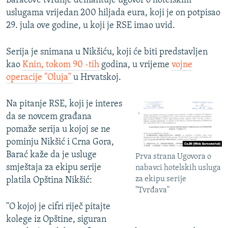
Baraćove tvrdnje demantuje ugovor o hotelskim
uslugama vrijedan 200 hiljada eura, koji je on potpisao
29. jula ove godine, u koji je RSE imao uvid.
Serija je snimana u Nikšiću, koji će biti predstavljen
kao
Knin, tokom 90 -tih
godina, u vrijeme
vojne
operacije "Oluja"
u Hrvatskoj.
Na pitanje RSE, koji je interes
da se novcem građana
pomaže serija u kojoj se ne
pominju Nikšić i Crna Gora,
Barać kaže da je usluge
Prva strana Ugovora o
smještaja za ekipu serije
nabavci hotelskih usluga
za ekipu serije
platila Opština Nikšić:
"Tvrđava"
"O kojoj je cifri riječ pitajte
kolege iz Opštine, siguran