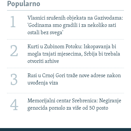
Popularno
1
Vlasnici srušenih objekata na Gazivodama:
'Godinama smo gradili i za nekoliko sati
ostali bez svega'
2
Kurti u Zubinom Potoku: Iskopavanja bi
mogla trajati mjesecima, Srbija bi trebala
otvoriti arhive
3
Rusi u Crnoj Gori traže nove adrese nakon
uvođenja viza
4
Memorijalni centar Srebrenica: Negiranje
genocida poraslo za više od 50 posto