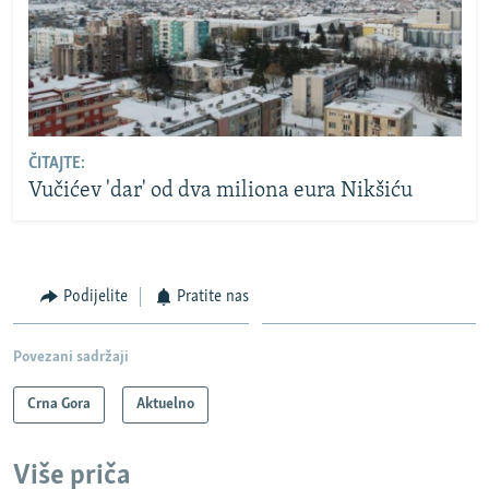
ČITAJTE:
Vučićev 'dar' od dva miliona eura Nikšiću
Podijelite
Pratite nas
Povezani sadržaji
Crna Gora
Aktuelno
Više priča