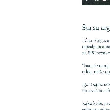
Šta su ar
I Član Stege, 
o posljedicama
na SPC nezakon
"Jasna je namje
crkva može upi
Igor Gojnić iz
upis većine cr
Kako kaže, prv
smjene trodecen