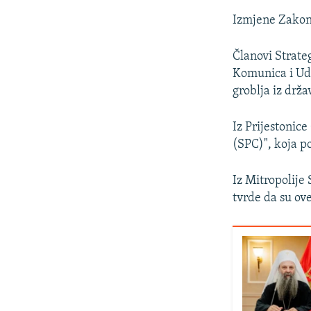
Izmjene Zakona
Članovi Strate
Komunica i Udr
groblja iz drž
Iz Prijestonic
(SPC)", koja p
Iz Mitropolije
tvrde da su ov