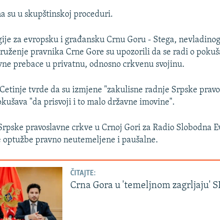
 su u skupštinskoj proceduri.
gije za evropsku i građansku Crnu Goru - Stega, nevladino
uženje pravnika Crne Gore su upozorili da se radi o pokuš
avne prebace u privatnu, odnosno crkvenu svojinu.
e Cetinje tvrde da su izmjene "zakulisne radnje Srpske prav
okušava "da prisvoji i to malo državne imovine".
 Srpske pravoslavne crkve u Crnoj Gori za Radio Slobodna 
e optužbe pravno neutemeljene i paušalne.
ČITAJTE:
Crna Gora u 'temeljnom zagrljaju' 