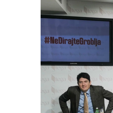
ISPRIČAJ MI
DNEVNO@RSE
SPECIJALI RSE
VIŠE OD NASLOVA
GENOCID U SREBRENICI
POPLAVE I KLIZIŠTA U BIH 2024.
TV LIBERTY
POST SCRIPTUM
MOJA EVROPA
TRI DECENIJE OD RATA U BIH
SVE KARTE DEJTONA
NASTANAK I RASPAD JUGOSLAVIJE