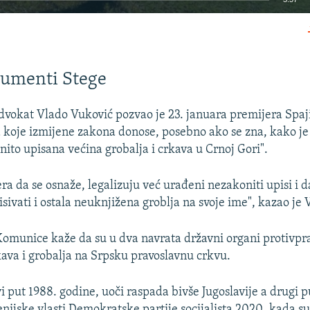
EMBED
gumenti Stege
advokat Vlado Vuković pozvao je 23. januara premijera Spaj
Auto
240p
360p
480p
 koje izmijene zakona donose, posebno ako se zna, kako je 
ito upisana većina grobalja i crkava u Crnoj Gori".
720p
1080p
ra da se osnaže, legalizuju već urađeni nezakoniti upisi i 
sivati i ostala neuknjižena groblja na svoje ime", kazao je 
 Komunice kaže da su u dva navrata državni organi protivpra
kava i grobalja na Srpsku pravoslavnu crkvu.
i put 1988. godine, uoči raspada bivše Jugoslavije a drugi 
ijske vlasti Demokratske partije socijalista 2020. kada su 