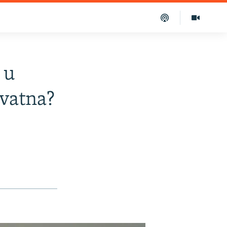
 u
ivatna?