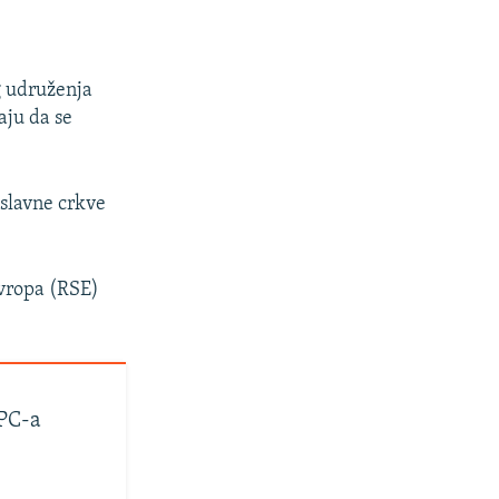
g udruženja
aju da se
oslavne crkve
Evropa (RSE)
SPC-a