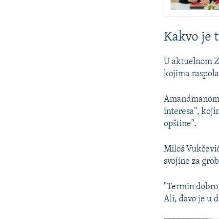
Kakvo je t
U aktuelnom Za
kojima raspola
Amandmanom se
interesa", koji
opštine".
Miloš Vukčevi
svojine za grob
"Termin dobro 
Ali, đavo je u 