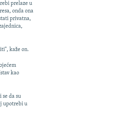
rebi prelaze u
resa, onda ona
tati privatna,
zajednica,
iti", kaže on.
tojećem
stav kao
 se da su
j upotrebi u