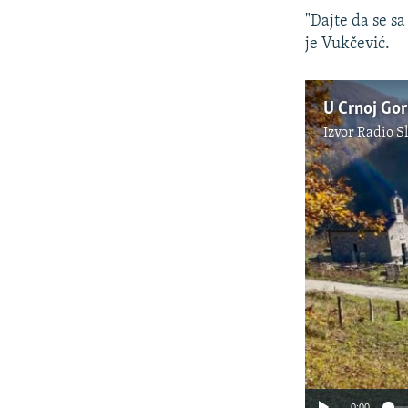
"Dajte da se s
je Vukčević.
Izvor
Radio S
0:00