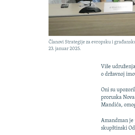
Članovi Strategije za evropsku i građans
23. januar 2025.
Više udruženja
o državnoj imov
Oni su upozori
proruska Nova 
Mandića, omogu
Amandman je pri
skupštinski O