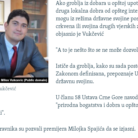
Ako groblja iz dobara u opštoj upot
druga lokalna dobra od opšteg inte
mogu iz režima državne svojine pos
crkvena ili svojina drugih vjerskih 
objasnio je Vukčević
"A to je nešto što se ne može dozvol
Ističe da groblja, kako su sada pos
Zakonom definisana, prepoznaje U
državnu svojinu.
ukčević
U članu 58 Ustava Crne Gore navodi
"prirodna bogatstva i dobra u opšto
i".
ravnika su pozvali premijera Milojka Spajića da se izjasni.