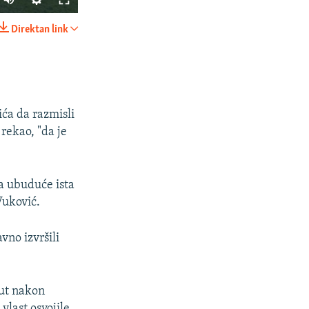
240p
Direktan link
PODIJELI
360p
480p
720p
ića da razmisli
1080p
rekao, "da je
px
širina
da ubuduće ista
Vuković.
vno izvršili
put nakon
vlast osvojile