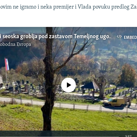
a ovim ne igramo i neka premijer i Vlada povuku predlog Z
U Crnoj Gori seoska groblja pod zastavom Temeljnog ugovora
EMBED
lobodna Evropa
No media source currently available
3:57