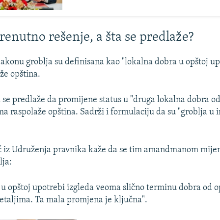
renutno rešenje, a šta se predlaže?
konu groblja su definisana kao "lokalna dobra u opštoj upo
že opština.
 predlaže da promijene status u "druga lokalna dobra od
ma raspolaže opština. Sadrži i formulaciju da su "groblja u 
ć iz Udruženja pravnika kaže da se tim amandmanom mijen
lja:
u opštoj upotrebi izgleda veoma slično terminu dobra od o
detaljima. Ta mala promjena je ključna".