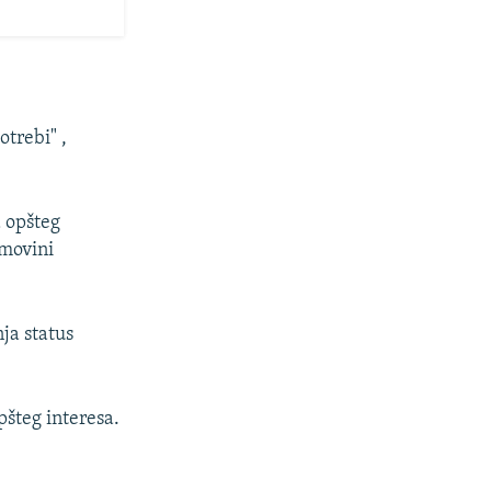
trebi" ,
 opšteg
imovini
ja status
pšteg interesa.