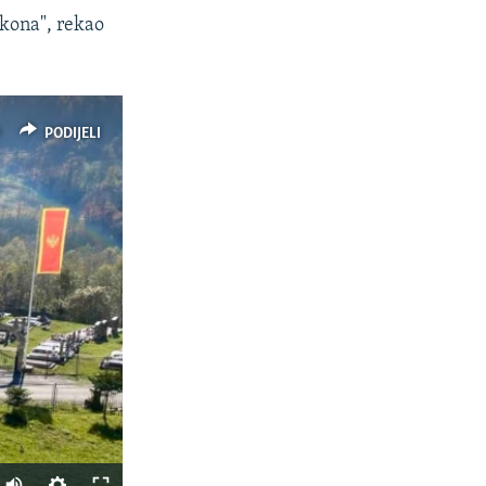
akona", rekao
PODIJELI
Auto