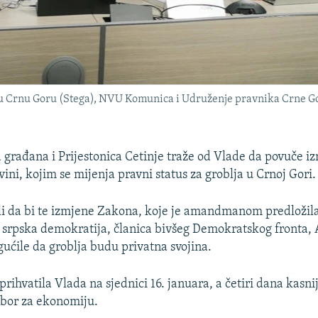
ku Crnu Goru (Stega), NVU Komunica i Udruženje pravnika Crne Gor
 građana i Prijestonica Cetinje traže od Vlade da povuče 
ini, kojim se mijenja pravni status za groblja u Crnoj Gori.
li da bi te izmjene Zakona, koje je amandmanom predložil
srpska demokratija, članica bivšeg Demokratskog fronta, 
ćile da groblja budu privatna svojina.
hvatila Vlada na sjednici 16. januara, a četiri dana kasnij
dbor za ekonomiju.