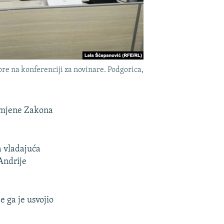
e na konferenciji za novinare. Podgorica,
izmjene Zakona
a vladajuća
Andrije
e ga je usvojio