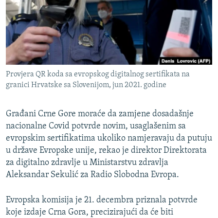
ISPRIČAJ MI
DNEVNO@RSE
SPECIJALI RSE
VIŠE OD NASLOVA
PRATITE NAS
Provjera QR koda sa evropskog digitalnog sertifikata na
GENOCID U SREBRENICI
granici Hrvatske sa Slovenijom, jun 2021. godine
POPLAVE I KLIZIŠTA U BIH 2024.
Građani Crne Gore moraće da zamjene dosadašnje
TV LIBERTY
Sve RFE/RL stranice
nacionalne Covid potvrde novim, usaglašenim sa
POST SCRIPTUM
evropskim sertifikatima ukoliko namjeravaju da putuju
MOJA EVROPA
u države Evropske unije, rekao je direktor Direktorata
za digitalno zdravlje u Ministarstvu zdravlja
TRI DECENIJE OD RATA U BIH
Aleksandar Sekulić za Radio Slobodna Evropa.
SVE KARTE DEJTONA
Evropska komisija je 21. decembra priznala potvrde
NASTANAK I RASPAD JUGOSLAVIJE
koje izdaje Crna Gora, precizirajući da će biti