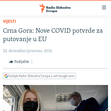
Dostupni
linkovi
Pređite
VIJESTI
na
VIJESTI
Crna Gora: Nove COVID potvrde za
glavni
BOSNA I HERCEGOVINA
sadržaj
putovanje u EU
SRBIJA
Pređite
na
22. decembar/prosinac, 2021.
KOSOVO
glavnu
CRNA GORA
Podijelite
navigaciju
Pređite
VIZUELNO
na
Dodajte Radio Slobodna Evropa u vaš Google izvor
PODCASTI
VIDEO
pretragu
RAT U UKRAJINI
FOTOGALERIJE
KINA NA BALKANU
INFOGRAFIKE
RSE PRIČE IZ SVIJETA