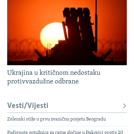
Ukrajina u kritičnom nedostaku
protivvazdušne odbrane
Vesti/Vijesti
Zelenski stiže u prvu zvaničnu posjetu Beogradu
Podignuta optužnica za ratne zločine u Đakovici protiv 20