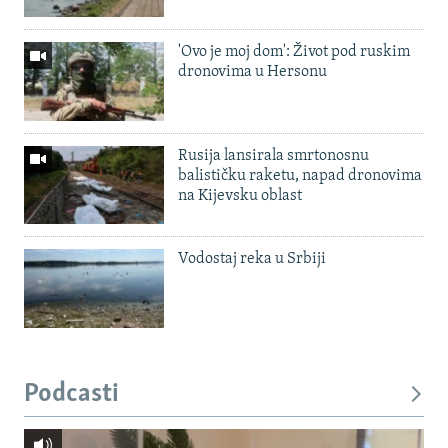
'Ovo je moj dom': Život pod ruskim
dronovima u Hersonu
Rusija lansirala smrtonosnu
balističku raketu, napad dronovima
na Kijevsku oblast
Vodostaj reka u Srbiji
Podcasti