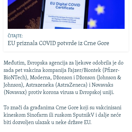
ČITAJTE:
EU priznala COVID potvrde iz Crne Gore
Međutim, Evropska agencija za ljekove odobrila je do
sada pet vakcina kompanija Fajzer/Biontek (Pfizer-
BioNTech), Moderna, Džonson i Džonson (Johnson &
Johnson), Astrazeneka (AstraZeneca) i Novavaks
(Novavax) protiv korona virusa u Evropskoj uniji.
To znači da građanima Crne Gore koji su vakcinisani
kineskom Sinofarm ili ruskom SputnikV i dalje neće
biti dozvoljen ulazak u neke države EU.