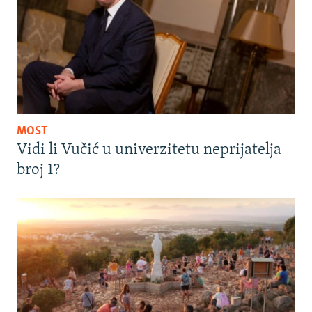
MOST
Vidi li Vučić u univerzitetu neprijatelja
broj 1?