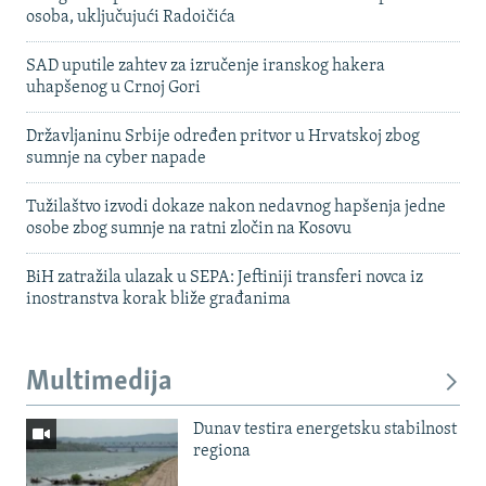
osoba, uključujući Radoičića
SAD uputile zahtev za izručenje iranskog hakera
uhapšenog u Crnoj Gori
Državljaninu Srbije određen pritvor u Hrvatskoj zbog
sumnje na cyber napade
Tužilaštvo izvodi dokaze nakon nedavnog hapšenja jedne
osobe zbog sumnje na ratni zločin na Kosovu
BiH zatražila ulazak u SEPA: Jeftiniji transferi novca iz
inostranstva korak bliže građanima
Multimedija
Dunav testira energetsku stabilnost
regiona