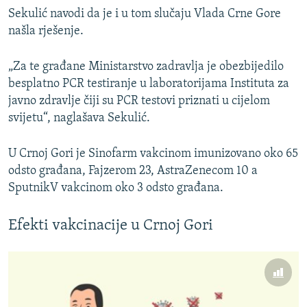
Sekulić navodi da je i u tom slučaju Vlada Crne Gore
našla rješenje.
„Za te građane Ministarstvo zadravlja je obezbijedilo
besplatno PCR testiranje u laboratorijama Instituta za
javno zdravlje čiji su PCR testovi priznati u cijelom
svijetu“, naglašava Sekulić.
U Crnoj Gori je Sinofarm vakcinom imunizovano oko 65
odsto građana, Fajzerom 23, AstraZenecom 10 a
SputnikV vakcinom oko 3 odsto građana.
Efekti vakcinacije u Crnoj Gori