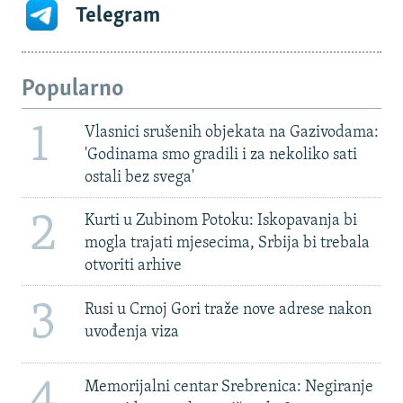
Telegram
Popularno
1
Vlasnici srušenih objekata na Gazivodama:
'Godinama smo gradili i za nekoliko sati
ostali bez svega'
2
Kurti u Zubinom Potoku: Iskopavanja bi
mogla trajati mjesecima, Srbija bi trebala
otvoriti arhive
3
Rusi u Crnoj Gori traže nove adrese nakon
uvođenja viza
4
Memorijalni centar Srebrenica: Negiranje