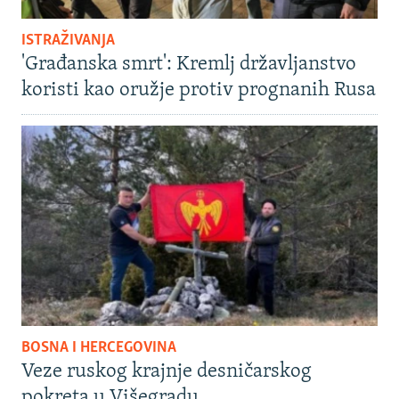
ISTRAŽIVANJA
'Građanska smrt': Kremlj državljanstvo
koristi kao oružje protiv prognanih Rusa
BOSNA I HERCEGOVINA
Veze ruskog krajnje desničarskog
pokreta u Višegradu