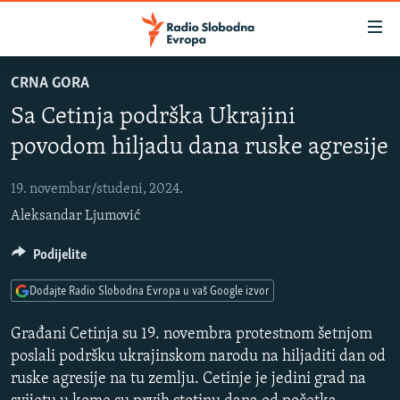
Dostupni
linkovi
Pređite
CRNA GORA
na
VIJESTI
Sa Cetinja podrška Ukrajini
glavni
BOSNA I HERCEGOVINA
sadržaj
povodom hiljadu dana ruske agresije
SRBIJA
Pređite
na
19. novembar/studeni, 2024.
KOSOVO
glavnu
Aleksandar Ljumović
CRNA GORA
navigaciju
Pređite
VIZUELNO
Podijelite
na
PODCASTI
VIDEO
pretragu
Dodajte Radio Slobodna Evropa u vaš Google izvor
RAT U UKRAJINI
FOTOGALERIJE
Građani Cetinja su 19. novembra protestnom šetnjom
KINA NA BALKANU
INFOGRAFIKE
poslali podršku ukrajinskom narodu na hiljaditi dan od
ruske agresije na tu zemlju. Cetinje je jedini grad na
RSE PRIČE IZ SVIJETA