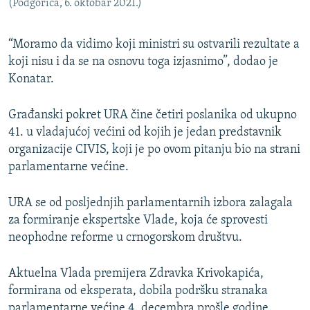
(Podgorica, 6. oktobar 2021.)
“Moramo da vidimo koji ministri su ostvarili rezultate a
koji nisu i da se na osnovu toga izjasnimo”, dodao je
Konatar.
Građanski pokret URA čine četiri poslanika od ukupno
41. u vladajućoj većini od kojih je jedan predstavnik
organizacije CIVIS, koji je po ovom pitanju bio na strani
parlamentarne većine.
URA se od posljednjih parlamentarnih izbora zalagala
za formiranje ekspertske Vlade, koja će sprovesti
neophodne reforme u crnogorskom društvu.
Aktuelna Vlada premijera Zdravka Krivokapića,
formirana od eksperata, dobila podršku stranaka
parlamentarne većine 4. decembra prošle godine.