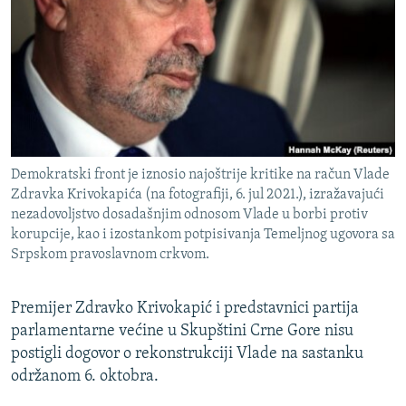
ISPRIČAJ MI
DNEVNO@RSE
SPECIJALI RSE
VIŠE OD NASLOVA
PRATITE NAS
GENOCID U SREBRENICI
Demokratski front je iznosio najoštrije kritike na račun Vlade
POPLAVE I KLIZIŠTA U BIH 2024.
Zdravka Krivokapića (na fotografiji, 6. jul 2021.), izražavajući
TV LIBERTY
Sve RFE/RL stranice
nezadovoljstvo dosadašnjim odnosom Vlade u borbi protiv
korupcije, kao i izostankom potpisivanja Temeljnog ugovora sa
POST SCRIPTUM
Srpskom pravoslavnom crkvom.
MOJA EVROPA
Premijer Zdravko Krivokapić i predstavnici partija
TRI DECENIJE OD RATA U BIH
parlamentarne većine u Skupštini Crne Gore nisu
SVE KARTE DEJTONA
postigli dogovor o rekonstrukciji Vlade na sastanku
održanom 6. oktobra.
NASTANAK I RASPAD JUGOSLAVIJE