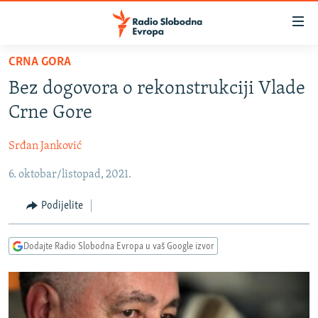
Dostupni
linkovi
Pređite
CRNA GORA
na
VIJESTI
Bez dogovora o rekonstrukciji Vlade
glavni
BOSNA I HERCEGOVINA
sadržaj
Crne Gore
SRBIJA
Pređite
na
Srđan Janković
KOSOVO
glavnu
6. oktobar/listopad, 2021.
CRNA GORA
navigaciju
Pređite
VIZUELNO
Podijelite
na
PODCASTI
VIDEO
pretragu
Dodajte Radio Slobodna Evropa u vaš Google izvor
RAT U UKRAJINI
FOTOGALERIJE
KINA NA BALKANU
INFOGRAFIKE
RSE PRIČE IZ SVIJETA