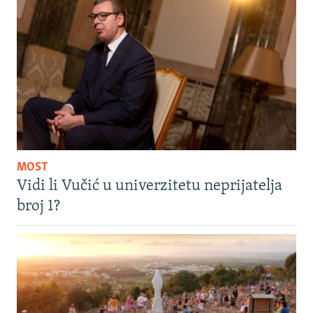
MOST
Vidi li Vučić u univerzitetu neprijatelja
broj 1?