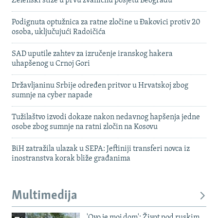
Zelenski stiže u prvu zvaničnu posjetu Beogradu
Podignuta optužnica za ratne zločine u Đakovici protiv 20
osoba, uključujući Radoičića
SAD uputile zahtev za izručenje iranskog hakera
uhapšenog u Crnoj Gori
Državljaninu Srbije određen pritvor u Hrvatskoj zbog
sumnje na cyber napade
Tužilaštvo izvodi dokaze nakon nedavnog hapšenja jedne
osobe zbog sumnje na ratni zločin na Kosovu
BiH zatražila ulazak u SEPA: Jeftiniji transferi novca iz
inostranstva korak bliže građanima
Multimedija
'Ovo je moj dom': Život pod ruskim