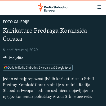
Dostupni
linkovi
Pređite
FOTO GALERIJE
na
VIJESTI
Karikature Predraga Koraksića
glavni
BOSNA I HERCEGOVINA
sadržaj
Coraxa
SLUŠAJTE
SRBIJA
Pređite
na
8. april/travanj, 2020.
KOSOVO
glavnu
YouTube Music
Podijelite
CRNA GORA
navigaciju
Pređite
VIZUELNO
Dodajte Radio Slobodna Evropa u vaš Google izvor
Spotify
na
PODCASTI
VIDEO
pretragu
Jedan od najprepoznatljivijih karikaturista u Srbiji
RAT U UKRAJINI
Predrag Koraksić Corax stalni je saradnik Radija
FOTOGALERIJE
YouTube
Slobodna Evropa i jednom sedmično objavljujemo
KINA NA BALKANU
INFOGRAFIKE
njegov komentar političkog života Srbije bez reči.
Pratite
RSE PRIČE IZ SVIJETA