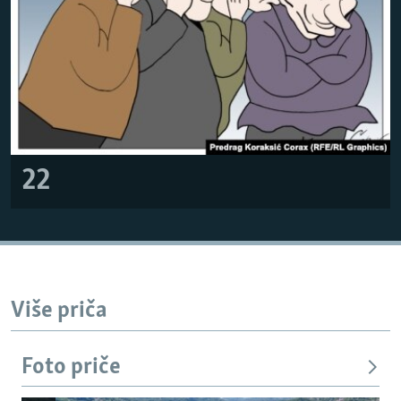
22
Više priča
Foto priče