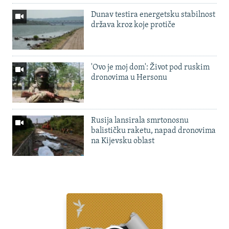
Dunav testira energetsku stabilnost
država kroz koje protiče
'Ovo je moj dom': Život pod ruskim
dronovima u Hersonu
Rusija lansirala smrtonosnu
balističku raketu, napad dronovima
na Kijevsku oblast