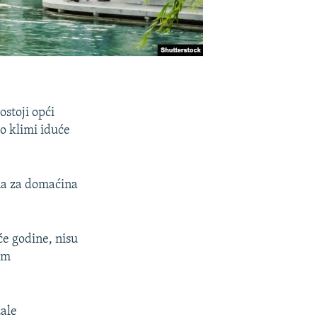
stoji opći
o klimi iduće
ana za domaćina
će godine, nisu
im
žale