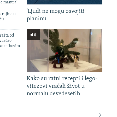
je mantra'
'Ljudi ne mogu osvojiti
krajine u
planinu'
adu
rašta od
 vraćao
ke njihovim
Kako su ratni recepti i lego-
vitezovi vraćali život u
normalu devedesetih