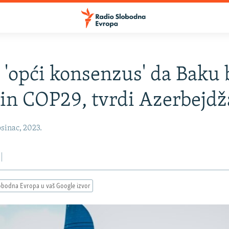
i 'opći konsenzus' da Baku
n COP29, tvrdi Azerbejd
sinac, 2023.
obodna Evropa u vaš Google izvor