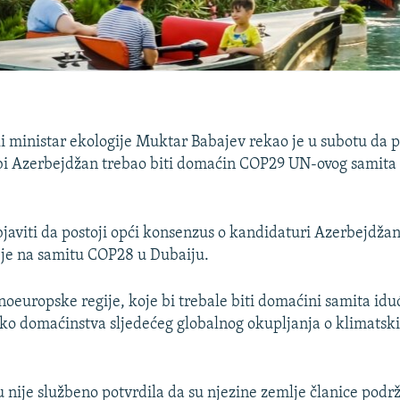
 ministar ekologije Muktar Babajev rekao je u subotu da po
i Azerbejdžan trebao biti domaćin COP29 UN-ovog samita 
bjaviti da postoji opći konsenzus o kandidaturi Azerbejdž
 je na samitu COP28 u Dubaiju.
čnoeuropske regije, koje bi trebale biti domaćini samita idu
oko domaćinstva sljedećeg globalnog okupljanja o klimatsk
 nije službeno potvrdila da su njezine zemlje članice podr