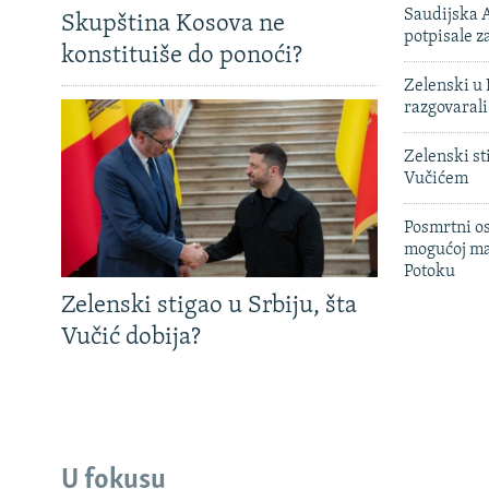
Saudijska A
Skupština Kosova ne
potpisale 
konstituiše do ponoći?
Zelenski u 
razgovarali
Zelenski st
Vučićem
Posmrtni os
mogućoj ma
Potoku
Zelenski stigao u Srbiju, šta
Vučić dobija?
U fokusu