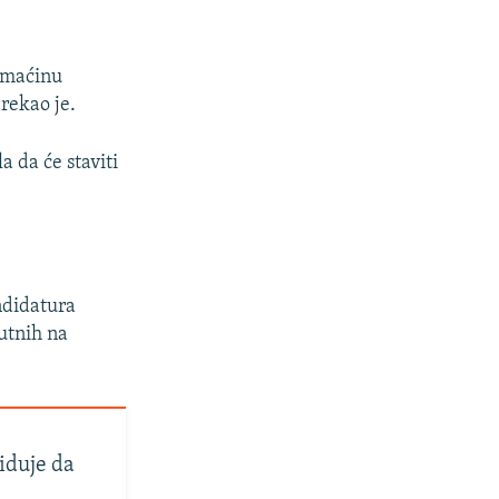
domaćinu
rekao je.
 da će staviti
ndidatura
utnih na
iduje da