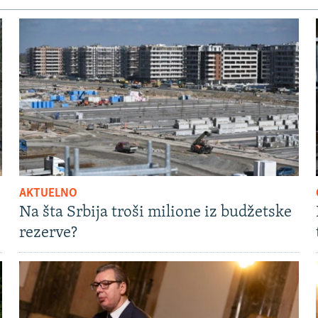
AKTUELNO
Na šta Srbija troši milione iz budžetske
rezerve?