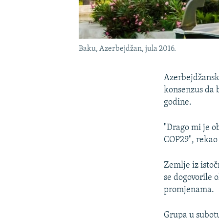
Baku, Azerbejdžan, jula 2016.
Azerbejdžanski
konsenzus da b
godine.
"Drago mi je o
COP29", rekao
Zemlje iz isto
se dogovorile 
promjenama.
Grupa u subotu