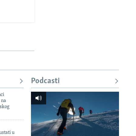
Podcasti
mci
 na
uskog
ustati u