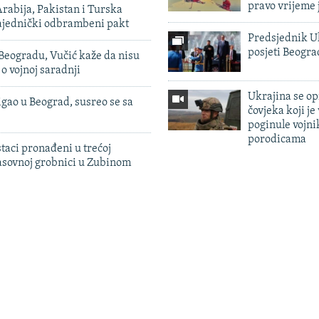
pravo vrijeme 
rabija, Pakistan i Turska
zajednički odbrambeni pakt
Predsjednik U
posjeti Beogr
Beogradu, Vučić kaže da nisu
 o vojnoj saradnji
Ukrajina se op
igao u Beograd, susreo se sa
čovjeka koji je
poginule vojni
porodicama
taci pronađeni u trećoj
sovnoj grobnici u Zubinom