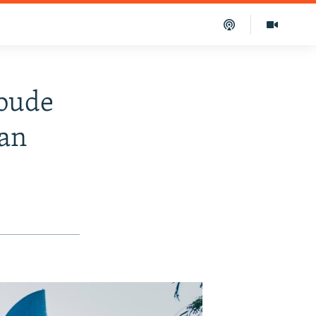
 bude
žan