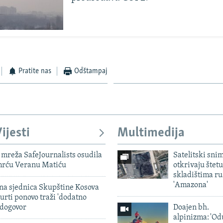
Pratite nas
Odštampaj
ijesti
Multimedija
mreža SafeJournalists osudila
Satelitski sni
smrću Veranu Matiću
otkrivaju štetu
skladištima r
'Amazona'
vna sjednica Skupštine Kosova
urti ponovo traži 'dodatno
 dogovor
Doajen bh.
alpinizma: 'Od