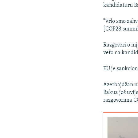
kandidaturu Ba
"Vrlo smo zahv
[COP28 summita
Razgovori o mj
veto na kandid
EU je sankcion
Azerbajdžan ni
Bakua još uvij
razgovorima C