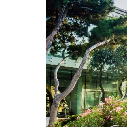
ISPRIČAJ MI
DNEVNO@RSE
SPECIJALI RSE
VIŠE OD NASLOVA
GENOCID U SREBRENICI
POPLAVE I KLIZIŠTA U BIH 2024.
TV LIBERTY
POST SCRIPTUM
MOJA EVROPA
TRI DECENIJE OD RATA U BIH
SVE KARTE DEJTONA
NASTANAK I RASPAD JUGOSLAVIJE