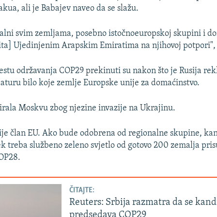
kua, ali je Babajev naveo da se slažu.
alni svim zemljama, posebno istočnoeuropskoj skupini i 
] Ujedinjenim Arapskim Emiratima na njihovoj potpori", 
estu održavanja COP29 prekinuti su nakon što je Rusija rekla
aturu bilo koje zemlje Europske unije za domaćinstvo.
irala Moskvu zbog njezine invazije na Ukrajinu.
je član EU. Ako bude odobrena od regionalne skupine, ka
ek treba službeno zeleno svjetlo od gotovo 200 zemalja pris
OP28.
ČITAJTE:
Reuters: Srbija razmatra da se kand
predsedava COP29