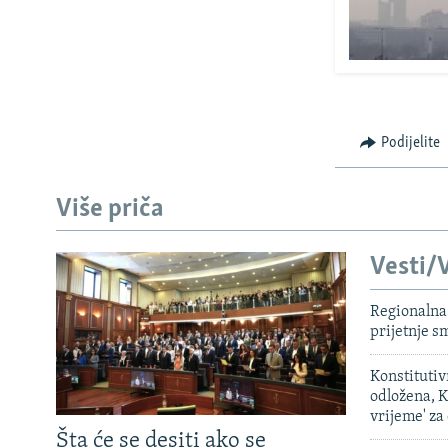
Podijelite
Više priča
Vesti/V
Regionalna 
prijetnje 
Konstituti
odložena, K
vrijeme' za
Šta će se desiti ako se