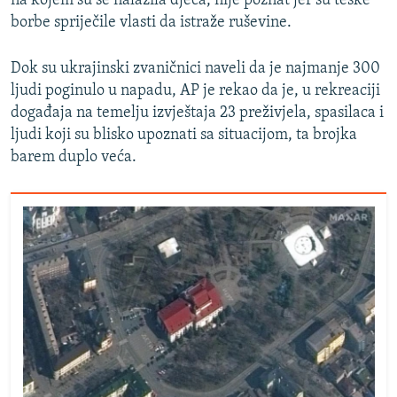
na kojem su se nalazila djeca, nije poznat jer su teške
borbe spriječile vlasti da istraže ruševine.
Dok su ukrajinski zvaničnici naveli da je najmanje 300
ljudi poginulo u napadu, AP je rekao da je, u rekreaciji
događaja na temelju izvještaja 23 preživjela, spasilaca i
ljudi koji su blisko upoznati sa situacijom, ta brojka
barem duplo veća.