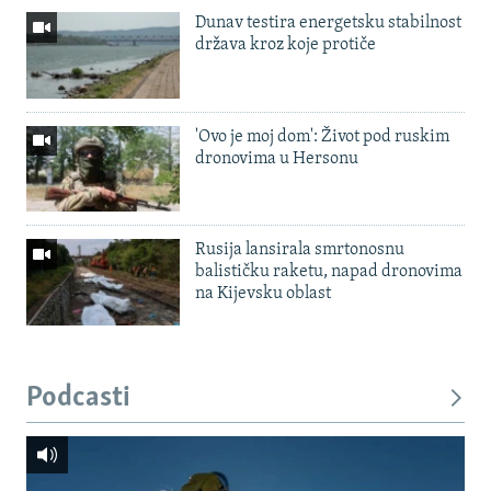
Dunav testira energetsku stabilnost
država kroz koje protiče
'Ovo je moj dom': Život pod ruskim
dronovima u Hersonu
Rusija lansirala smrtonosnu
balističku raketu, napad dronovima
na Kijevsku oblast
Podcasti