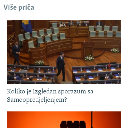
j
Više priča
d
Koliko je izgledan sporazum sa
Samoopredjeljenjem?