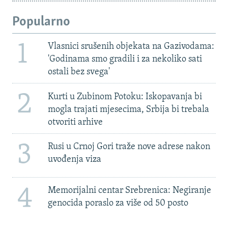
Popularno
1
Vlasnici srušenih objekata na Gazivodama:
'Godinama smo gradili i za nekoliko sati
ostali bez svega'
2
Kurti u Zubinom Potoku: Iskopavanja bi
mogla trajati mjesecima, Srbija bi trebala
otvoriti arhive
3
Rusi u Crnoj Gori traže nove adrese nakon
uvođenja viza
4
Memorijalni centar Srebrenica: Negiranje
genocida poraslo za više od 50 posto