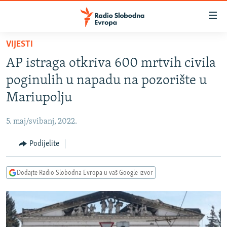
Dostupni
linkovi
Pređite
VIJESTI
na
VIJESTI
AP istraga otkriva 600 mrtvih civila
glavni
BOSNA I HERCEGOVINA
sadržaj
poginulih u napadu na pozorište u
SRBIJA
Pređite
Mariupolju
na
KOSOVO
glavnu
5. maj/svibanj, 2022.
CRNA GORA
navigaciju
Pređite
Podijelite
VIZUELNO
na
PODCASTI
VIDEO
pretragu
Dodajte Radio Slobodna Evropa u vaš Google izvor
RAT U UKRAJINI
FOTOGALERIJE
KINA NA BALKANU
INFOGRAFIKE
RSE PRIČE IZ SVIJETA