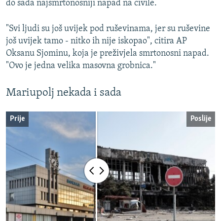
do sada najsmrtonosniji napad na civile.
"Svi ljudi su još uvijek pod ruševinama, jer su ruševine
još uvijek tamo - nitko ih nije iskopao", citira AP
Oksanu Sjominu, koja je preživjela smrtonosni napad.
"Ovo je jedna velika masovna grobnica."
Mariupolj nekada i sada
Prije
Poslije