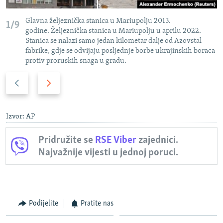
Glavna željeznička stanica u Mariupolju 2013.
1/9
godine. Željeznička stanica u Mariupolju u aprilu 2022.
Stanica se nalazi samo jedan kilometar dalje od Azovstal
fabrike, gdje se odvijaju posljednje borbe ukrajinskih boraca
protiv proruskih snaga u gradu.
P
N
r
a
e
r
t
e
Izvor: AP
h
d
Pridružite se
RSE Viber
zajednici.
o
n
Najvažnije vijesti u jednoj poruci.
d
i
n
s
i
l
s
a
l
j
Podijelite
Pratite nas
a
d