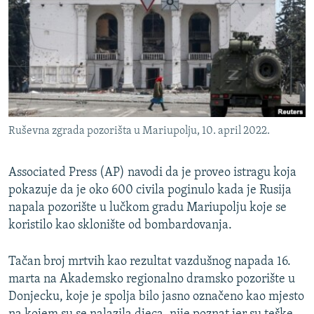
ISPRIČAJ MI
DNEVNO@RSE
SPECIJALI RSE
VIŠE OD NASLOVA
PRATITE NAS
GENOCID U SREBRENICI
Ruševna zgrada pozorišta u Mariupolju, 10. april 2022.
POPLAVE I KLIZIŠTA U BIH 2024.
TV LIBERTY
Sve RFE/RL stranice
Associated Press (AP) navodi da je proveo istragu koja
pokazuje da je oko 600 civila poginulo kada je Rusija
POST SCRIPTUM
napala pozorište u lučkom gradu Mariupolju koje se
MOJA EVROPA
koristilo kao sklonište od bombardovanja.
TRI DECENIJE OD RATA U BIH
Tačan broj mrtvih kao rezultat vazdušnog napada 16.
SVE KARTE DEJTONA
marta na Akademsko regionalno dramsko pozorište u
NASTANAK I RASPAD JUGOSLAVIJE
Donjecku, koje je spolja bilo jasno označeno kao mjesto