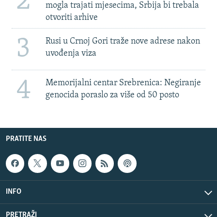
2
mogla trajati mjesecima, Srbija bi trebala
otvoriti arhive
3
Rusi u Crnoj Gori traže nove adrese nakon
uvođenja viza
4
Memorijalni centar Srebrenica: Negiranje
genocida poraslo za više od 50 posto
PRATITE NAS
INFO
PRETRAŽI