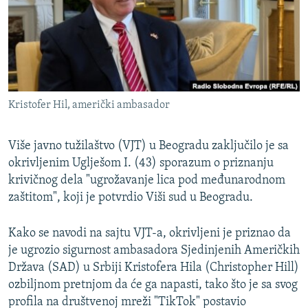
ISPRIČAJ MI
DNEVNO@RSE
SPECIJALI RSE
VIŠE OD NASLOVA
PRATITE NAS
Kristofer Hil, američki ambasador
GENOCID U SREBRENICI
POPLAVE I KLIZIŠTA U BIH 2024.
Više javno tužilaštvo (VJT) u Beogradu zaključilo je sa
TV LIBERTY
okrivljenim Uglješom I. (43) sporazum o priznanju
Sve RFE/RL stranice
krivičnog dela "ugrožavanje lica pod međunarodnom
POST SCRIPTUM
zaštitom", koji je potvrdio Viši sud u Beogradu.
MOJA EVROPA
Kako se navodi na sajtu VJT-a, okrivljeni je priznao da
TRI DECENIJE OD RATA U BIH
je ugrozio sigurnost ambasadora Sjedinjenih Američkih
SVE KARTE DEJTONA
Država (SAD) u Srbiji Kristofera Hila (Christopher Hill)
ozbiljnom pretnjom da će ga napasti, tako što je sa svog
NASTANAK I RASPAD JUGOSLAVIJE
profila na društvenoj mreži "TikTok" postavio