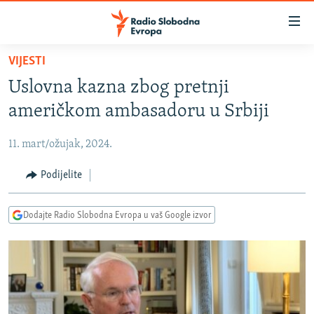
Dostupni
linkovi
Pređite
VIJESTI
na
VIJESTI
Uslovna kazna zbog pretnji
glavni
BOSNA I HERCEGOVINA
sadržaj
američkom ambasadoru u Srbiji
SRBIJA
Pređite
na
11. mart/ožujak, 2024.
KOSOVO
glavnu
CRNA GORA
Podijelite
navigaciju
Pređite
VIZUELNO
na
Dodajte Radio Slobodna Evropa u vaš Google izvor
PODCASTI
VIDEO
pretragu
RAT U UKRAJINI
FOTOGALERIJE
KINA NA BALKANU
INFOGRAFIKE
RSE PRIČE IZ SVIJETA