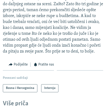
do daljnjeg ostane na sceni. Zašto? Zato što tri godine je
grejs period, taman ćemo prekoračiti sljedeće opšte
izbore, iskrpiće se neke rupe u budžetima. A kad to
bude trebalo vraćati, oni će već biti ustoličeni i ovako,
kao i danas, samo mijenjati koalicije. Ne vidim ja
rješenje u tome što će neko ko je trošio do juče i ko je
otimao od ovih ljudi odjednom postati pametan. Samo
vidim propast gdje će ljudi onda izaći konačno i početi
da pitaju za svoje pare. Što prije se to desi, to bolje.
Podijelite
Pratite nas
Povezani sadržaji
Bosna i Hercegovina
Intervju
Više priča