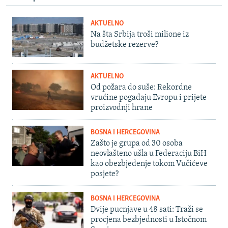
AKTUELNO
Na šta Srbija troši milione iz
budžetske rezerve?
AKTUELNO
Od požara do suše: Rekordne
vrućine pogađaju Evropu i prijete
proizvodnji hrane
BOSNA I HERCEGOVINA
Zašto je grupa od 30 osoba
neovlašteno ušla u Federaciju BiH
kao obezbjeđenje tokom Vučićeve
posjete?
BOSNA I HERCEGOVINA
Dvije pucnjave u 48 sati: Traži se
procjena bezbjednosti u Istočnom