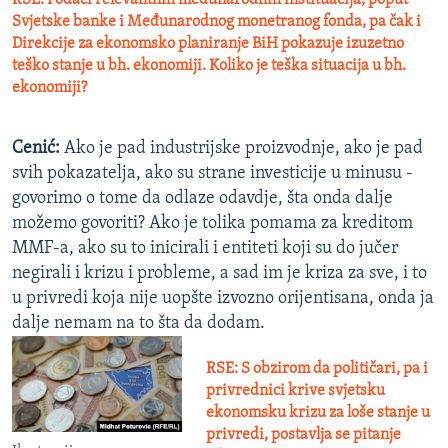
RSE: Podaci relevantnih međunarodnih instituacija, poput
Svjetske banke i Međunarodnog monetranog fonda, pa čak i
Direkcije za ekonomsko planiranje BiH pokazuje izuzetno
teško stanje u bh. ekonomiji. Koliko je teška situacija u bh.
ekonomiji?
Cenić:
Ako je pad industrijske proizvodnje, ako je pad
svih pokazatelja, ako su strane investicije u minusu -
govorimo o tome da odlaze odavdje, šta onda dalje
možemo govoriti? Ako je tolika pomama za kreditom
MMF-a, ako su to inicirali i entiteti koji su do jučer
negirali i krizu i probleme, a sad im je kriza za sve, i to
u privredi koja nije uopšte izvozno orijentisana, onda ja
dalje nemam na to šta da dodam.
RSE: S obzirom da političari, pa i
privrednici krive svjetsku
ekonomsku krizu za loše stanje u
privredi, postavlja se pitanje