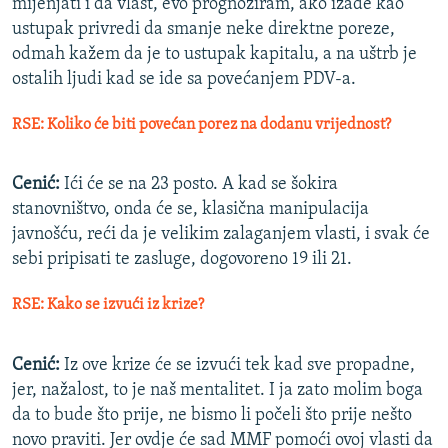
mijenjati i da vlast, evo prognoziram, ako izađe kao
ustupak privredi da smanje neke direktne poreze,
odmah kažem da je to ustupak kapitalu, a na uštrb je
ostalih ljudi kad se ide sa povećanjem PDV-a.
RSE: Koliko će biti povećan porez na dodanu vrijednost?
Cenić:
Ići će se na 23 posto. A kad se šokira
stanovništvo, onda će se, klasična manipulacija
javnošću, reći da je velikim zalaganjem vlasti, i svak će
sebi pripisati te zasluge, dogovoreno 19 ili 21.
RSE: Kako se izvući iz krize?
Cenić:
Iz ove krize će se izvući tek kad sve propadne,
jer, nažalost, to je naš mentalitet. I ja zato molim boga
da to bude što prije, ne bismo li počeli što prije nešto
novo praviti. Jer ovdje će sad MMF pomoći ovoj vlasti da