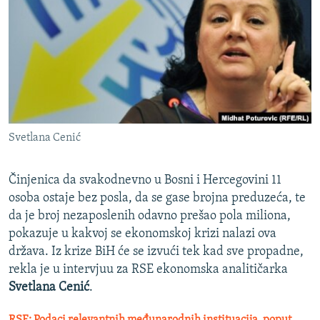
ISPRIČAJ MI
DNEVNO@RSE
SPECIJALI RSE
VIŠE OD NASLOVA
PRATITE NAS
GENOCID U SREBRENICI
Svetlana Cenić
POPLAVE I KLIZIŠTA U BIH 2024.
TV LIBERTY
Sve RFE/RL stranice
Činjenica da svakodnevno u Bosni i Hercegovini 11
POST SCRIPTUM
osoba ostaje bez posla, da se gase brojna preduzeća, te
da je broj nezaposlenih odavno prešao pola miliona,
MOJA EVROPA
pokazuje u kakvoj se ekonomskoj krizi nalazi ova
TRI DECENIJE OD RATA U BIH
država. Iz krize BiH će se izvući tek kad sve propadne,
rekla je u intervjuu za RSE ekonomska analitičarka
SVE KARTE DEJTONA
Svetlana Cenić
.
NASTANAK I RASPAD JUGOSLAVIJE