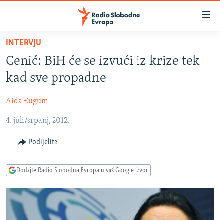
Dostupni
linkovi
Pređite
INTERVJU
na
VIJESTI
Cenić: BiH će se izvući iz krize tek
glavni
BOSNA I HERCEGOVINA
sadržaj
kad sve propadne
SRBIJA
Pređite
na
Aida Đugum
KOSOVO
glavnu
4. juli/srpanj, 2012.
CRNA GORA
navigaciju
Pređite
VIZUELNO
Podijelite
na
PODCASTI
VIDEO
pretragu
Dodajte Radio Slobodna Evropa u vaš Google izvor
RAT U UKRAJINI
FOTOGALERIJE
KINA NA BALKANU
INFOGRAFIKE
RSE PRIČE IZ SVIJETA