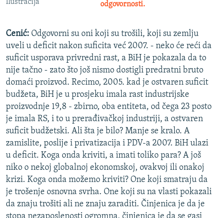
Ilustracija
odgovornosti.
Cenić:
Odgovorni su oni koji su trošili, koji su zemlju
uveli u deficit nakon suficita već 2007. - neko će reći da
suficit usporava privredni rast, a BiH je pokazala da to
nije tačno - zato što još nismo dostigli predratni bruto
domaći proizvod. Recimo, 2005. kad je ostvaren suficit
budžeta, BiH je u prosjeku imala rast industrijske
proizvodnje 19,8 - zbirno, oba entiteta, od čega 23 posto
je imala RS, i to u prerađivačkoj industriji, a ostvaren
suficit budžetski. Ali šta je bilo? Manje se kralo. A
zamislite, poslije i privatizacija i PDV-a 2007. BiH ulazi
u deficit. Koga onda kriviti, a imati toliko para? A još
niko o nekoj globalnoj ekonomskoj, ovakvoj ili onakoj
krizi. Koga onda možemo kriviti? One koji smatraju da
je trošenje osnovna svrha. One koji su na vlasti pokazali
da znaju trošiti ali ne znaju zaraditi. Činjenica je da je
stopa nezaposlenosti ogromna, činjenica je da se gasi