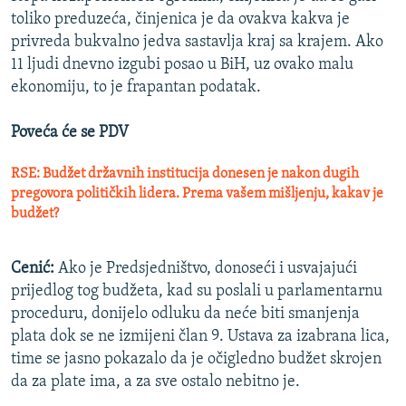
toliko preduzeća, činjenica je da ovakva kakva je
privreda bukvalno jedva sastavlja kraj sa krajem. Ako
11 ljudi dnevno izgubi posao u BiH, uz ovako malu
ekonomiju, to je frapantan podatak.
Poveća će se PDV
RSE: Budžet državnih institucija donesen je nakon dugih
pregovora političkih lidera. Prema vašem mišljenju, kakav je
budžet?
Cenić:
Ako je Predsjedništvo, donoseći i usvajajući
prijedlog tog budžeta, kad su poslali u parlamentarnu
proceduru, donijelo odluku da neće biti smanjenja
plata dok se ne izmijeni član 9. Ustava za izabrana lica,
time se jasno pokazalo da je očigledno budžet skrojen
da za plate ima, a za sve ostalo nebitno je.