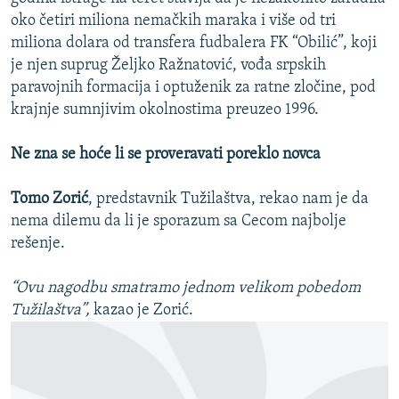
oko četiri miliona nemačkih maraka i više od tri
miliona dolara od transfera fudbalera FK “Obilić”, koji
je njen suprug Željko Ražnatović, vođa srpskih
paravojnih formacija i optuženik za ratne zločine, pod
krajnje sumnjivim okolnostima preuzeo 1996.
Ne zna se hoće li se proveravati poreklo novca
Tomo Zorić
, predstavnik Tužilaštva, rekao nam je da
nema dilemu da li je sporazum sa Cecom najbolje
rešenje.
“Ovu nagodbu smatramo jednom velikom pobedom
Tužilaštva”,
kazao je Zorić.