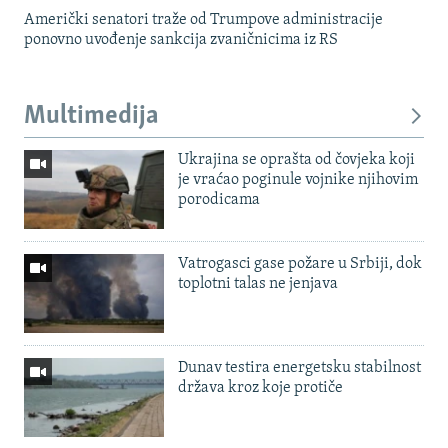
Američki senatori traže od Trumpove administracije
ponovno uvođenje sankcija zvaničnicima iz RS
Multimedija
Ukrajina se oprašta od čovjeka koji
je vraćao poginule vojnike njihovim
porodicama
Vatrogasci gase požare u Srbiji, dok
toplotni talas ne jenjava
Dunav testira energetsku stabilnost
država kroz koje protiče