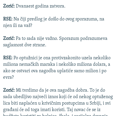
Zorić:
Dvanaest godina zatvora.
RSE:
Na čiji predlog je došlo do ovog sporazuma, na
njen ili na vaš?
Zorić:
Pa to sada nije važno. Sporazum podrazumeva
saglasnost dve strane.
RSE:
Po optužnici je ona protivzakonito uzela nekoliko
miliona nemačkih maraka i nekoliko miliona dolara, a
ako se ostvari ova nagodba uplatiće samo milion i po
evra?
Zorić:
Mi tvrdimo da je ova nagodba dobra. To je do
sada ubedljivo najveći iznos koji će od nekog optuženog
lica biti naplaćen u krivičnim postupcima u Srbiji, i svi
građani će od toga imati koristi. Taj novac će se iz