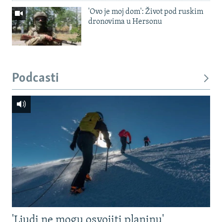
'Ovo je moj dom': Život pod ruskim
dronovima u Hersonu
Podcasti
'Ljudi ne mogu osvojiti planinu'