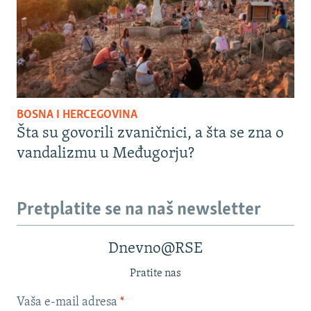
BOSNA I HERCEGOVINA
Šta su govorili zvaničnici, a šta se zna o
vandalizmu u Međugorju?
Pretplatite se na naš newsletter
Dnevno@RSE
Pratite nas
Vaša e-mail adresa
*