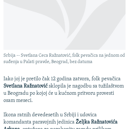
ISPRIČAJ MI
DNEVNO@RSE
SPECIJALI RSE
VIŠE OD NASLOVA
PRATITE NAS
GENOCID U SREBRENICI
Srbija -- Svetlana Ceca Ražnatović, folk pevačica na jednom od
POPLAVE I KLIZIŠTA U BIH 2024.
suđenja u Palati pravde, Beograd, bez datuma
TV LIBERTY
Sve RFE/RL stranice
POST SCRIPTUM
Iako joj je pretilo čak 12 godina zatvora, folk pevačica
Svetlana Ražnatović
sklopila je nagodbu sa tužilaštvom
MOJA EVROPA
u Beogradu po kojoj će u kućnom pritvoru provesti
TRI DECENIJE OD RATA U BIH
osam meseci.
SVE KARTE DEJTONA
Ikona ratnih devedesetih u Srbiji i udovica
NASTANAK I RASPAD JUGOSLAVIJE
komandanta paravojnih jedinica
Željka Ražnatovića