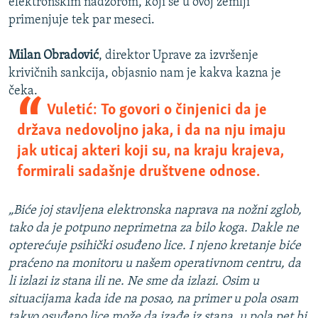
elektronskim nadzorom, koji se u ovoj zemlji
primenjuje tek par meseci.
Milan Obradović
, direktor Uprave za izvršenje
krivičnih sankcija, objasnio nam je kakva kazna je
čeka.
Vuletić: To govori o činjenici da je
država nedovoljno jaka, i da na nju imaju
jak uticaj akteri koji su, na kraju krajeva,
formirali sadašnje društvene odnose.
„Biće joj stavljena elektronska naprava na nožni zglob,
tako da je potpuno neprimetna za bilo koga. Dakle ne
opterećuje psihički osuđeno lice. I njeno kretanje biće
praćeno na monitoru u našem operativnom centru, da
li izlazi iz stana ili ne. Ne sme da izlazi. Osim u
situacijama kada ide na posao, na primer u pola osam
takvo osuđeno lice može da izađe iz stana, u pola pet bi