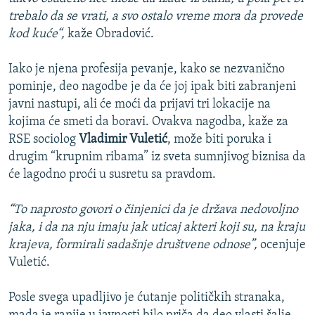
trebalo da se vrati, a svo ostalo vreme mora da provede
kod kuće“,
kaže Obradović.
Iako je njena profesija pevanje, kako se nezvanično
pominje, deo nagodbe je da će joj ipak biti zabranjeni
javni nastupi, ali će moći da prijavi tri lokacije na
kojima će smeti da boravi. Ovakva nagodba, kaže za
RSE sociolog
Vladimir Vuletić
, može biti poruka i
drugim “krupnim ribama” iz sveta sumnjivog biznisa da
će lagodno proći u susretu sa pravdom.
“To naprosto govori o činjenici da je država nedovoljno
jaka, i da na nju imaju jak uticaj akteri koji su, na kraju
krajeva, formirali sadašnje društvene odnose”,
ocenjuje
Vuletić.
Posle svega upadljivo je ćutanje političkih stranaka,