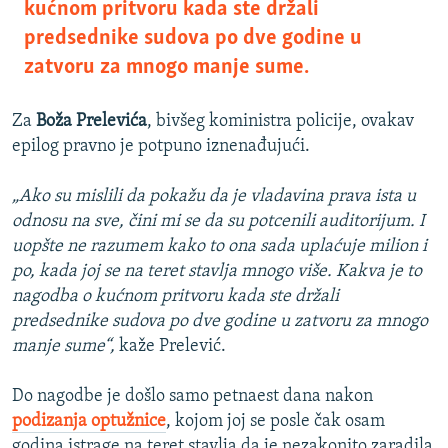
kućnom pritvoru kada ste držali
predsednike sudova po dve godine u
zatvoru za mnogo manje sume.
Za
Boža Prelevića
, bivšeg koministra policije, ovakav
epilog pravno je potpuno iznenađujući.
„Ako su mislili da pokažu da je vladavina prava ista u
odnosu na sve, čini mi se da su potcenili auditorijum. I
uopšte ne razumem kako to ona sada uplaćuje milion i
po, kada joj se na teret stavlja mnogo više. Kakva je to
nagodba o kućnom pritvoru kada ste držali
predsednike sudova po dve godine u zatvoru za mnogo
manje sume“,
kaže Prelević.
Do nagodbe je došlo samo petnaest dana nakon
podizanja optužnice
, kojom joj se posle čak osam
godina istrage na teret stavlja da je nezakonito zaradila