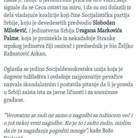
mada je ranije u javnosti bilo priča da deo vlasti šalje
signale da se Ceca ostavi na miru, i da su oni dolazili iz
dela vladajuće koalicije koji čine Socijalistička partija
Srbije, koju je devedesetih predvodio
Slobodan
Milošević
, i Jedinstvena Srbija D
ragana Markovića
Palme
, koja je proistekla iz nekadašnje Stranke
srpskog jedinstva čiji osnivač i predsednik je bio Željko
Ražnatović Arkan.
Oglasila se jedino Socijaldemokratska unija koja je
dogovor tužilaštva i ovdašnje najpoznatije pevačice
nazvala skandaloznim i postavila pitanje da li je pravda
u Srbiji zaista ista za javne ličnosti i za anonimne
građane.
“Verovatno se radi ne samo o nagodbi sa tužiocem već i
o još nekoj vrsti nagodbe. Ko je to i zašto radio, mislim
da će ta nagađanja pogoditi mnoge”,
kaže Božo