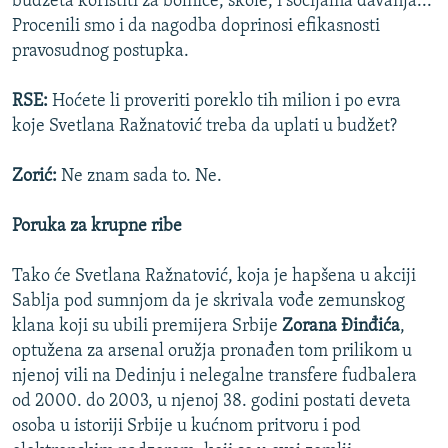
budžeta koristiti za bolnice, škole, i socijalna davanja...
Procenili smo i da nagodba doprinosi efikasnosti
pravosudnog postupka.
RSE:
Hoćete li proveriti poreklo tih milion i po evra
koje Svetlana Ražnatović treba da uplati u budžet?
Zorić:
Ne znam sada to. Ne.
Poruka za krupne ribe
Tako će Svetlana Ražnatović, koja je hapšena u akciji
Sablja pod sumnjom da je skrivala vođe zemunskog
klana koji su ubili premijera Srbije
Zorana Đinđića
,
optužena za arsenal oružja pronađen tom prilikom u
njenoj vili na Dedinju i nelegalne transfere fudbalera
od 2000. do 2003, u njenoj 38. godini postati deveta
osoba u istoriji Srbije u kućnom pritvoru i pod