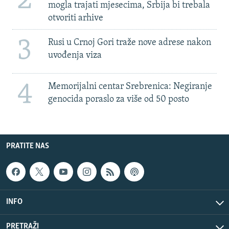
2
mogla trajati mjesecima, Srbija bi trebala
otvoriti arhive
3
Rusi u Crnoj Gori traže nove adrese nakon
uvođenja viza
4
Memorijalni centar Srebrenica: Negiranje
genocida poraslo za više od 50 posto
PRATITE NAS
INFO
PRETRAŽI