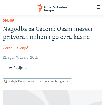
Dostupni
linkovi
Pređite
SRBIJA
na
VIJESTI
Nagodba sa Cecom: Osam meseci
glavni
BOSNA I HERCEGOVINA
sadržaj
pritvora i milion i po evra kazne
SRBIJA
Pređite
na
Zoran Glavonjić
KOSOVO
glavnu
12. april/travanj, 2011.
CRNA GORA
navigaciju
Pređite
VIZUELNO
Podijelite
na
PODCASTI
VIDEO
pretragu
Dodajte Radio Slobodna Evropa u vaš Google izvor
RAT U UKRAJINI
FOTOGALERIJE
KINA NA BALKANU
INFOGRAFIKE
RSE PRIČE IZ SVIJETA