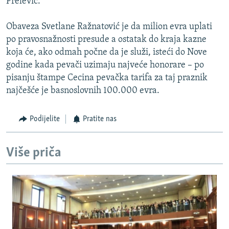
Prelević.
Obaveza Svetlane Ražnatović je da milion evra uplati
po pravosnažnosti presude a ostatak do kraja kazne
koja će, ako odmah počne da je služi, isteći do Nove
godine kada pevači uzimaju najveće honorare – po
pisanju štampe Cecina pevačka tarifa za taj praznik
najčešće je basnoslovnih 100.000 evra.
Podijelite
Pratite nas
Više priča