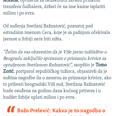
Arkana
, optužena za nezakonitu zaradu prilikom
transfera fudbalera, državi će na ime kazne isplatiti
milion i po evra.
Od suđenja Svetlani Ražnatović, poznatoj pod
estradnim imenom Ceca, koje je sa pažnjom očekivala
javnost u Srbiji neće biti ništa.
“Želim da vas obavestim da je Više javno tužilaštvo u
Beogradu zaključilo sporazum o priznanju krivice sa
optuženom Svetlanom Ražnatović”,
saopštio je
Tomo
Zorić
, portparol republičkog tužioca, objasnivši da je
suština nagodbe da u zamenu za priznanje krivice, ako
to prihvati beogradski Viši sud, Svetlana Ražnatović
bude osuđena na godinu dana kućnog pritvora i u
budžet Srbije uplati milion i po evra.
Božo Prelević: Kakva je to nagodba o