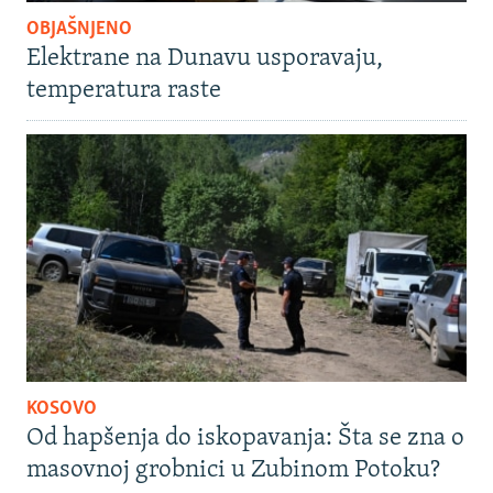
OBJAŠNJENO
Elektrane na Dunavu usporavaju,
temperatura raste
KOSOVO
Od hapšenja do iskopavanja: Šta se zna o
masovnoj grobnici u Zubinom Potoku?