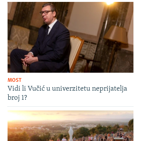
MOST
Vidi li Vučić u univerzitetu neprijatelja
broj 1?