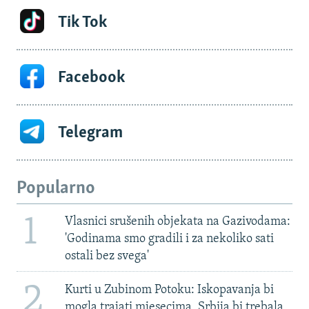
Tik Tok
Facebook
Telegram
Popularno
1
Vlasnici srušenih objekata na Gazivodama:
'Godinama smo gradili i za nekoliko sati
ostali bez svega'
2
Kurti u Zubinom Potoku: Iskopavanja bi
mogla trajati mjesecima, Srbija bi trebala