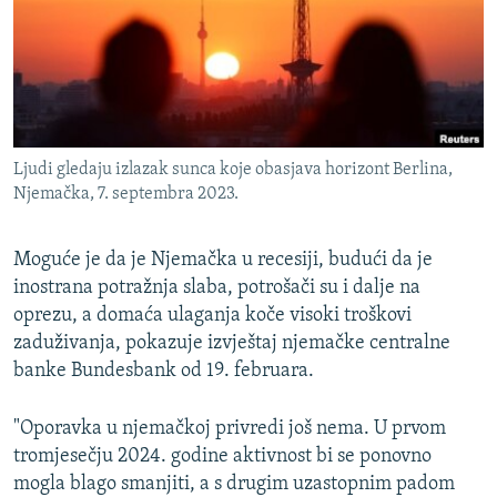
ISPRIČAJ MI
DNEVNO@RSE
SPECIJALI RSE
VIŠE OD NASLOVA
PRATITE NAS
Ljudi gledaju izlazak sunca koje obasjava horizont Berlina,
GENOCID U SREBRENICI
Njemačka, 7. septembra 2023.
POPLAVE I KLIZIŠTA U BIH 2024.
Moguće je da je Njemačka u recesiji, budući da je
TV LIBERTY
Sve RFE/RL stranice
inostrana potražnja slaba, potrošači su i dalje na
POST SCRIPTUM
oprezu, a domaća ulaganja koče visoki troškovi
MOJA EVROPA
zaduživanja, pokazuje izvještaj njemačke centralne
banke Bundesbank od 19. februara.
TRI DECENIJE OD RATA U BIH
SVE KARTE DEJTONA
"Oporavka u njemačkoj privredi još nema. U prvom
tromjesečju 2024. godine aktivnost bi se ponovno
NASTANAK I RASPAD JUGOSLAVIJE
mogla blago smanjiti, a s drugim uzastopnim padom