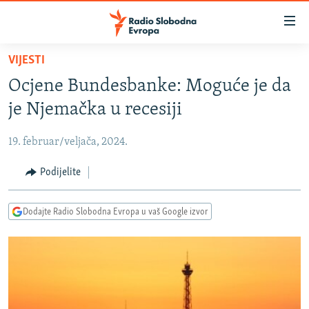
Dostupni
linkovi
Pređite
VIJESTI
na
VIJESTI
Ocjene Bundesbanke: Moguće je da
glavni
BOSNA I HERCEGOVINA
sadržaj
je Njemačka u recesiji
SRBIJA
Pređite
na
19. februar/veljača, 2024.
KOSOVO
glavnu
CRNA GORA
Podijelite
navigaciju
Pređite
VIZUELNO
na
Dodajte Radio Slobodna Evropa u vaš Google izvor
PODCASTI
VIDEO
pretragu
RAT U UKRAJINI
FOTOGALERIJE
KINA NA BALKANU
INFOGRAFIKE
RSE PRIČE IZ SVIJETA