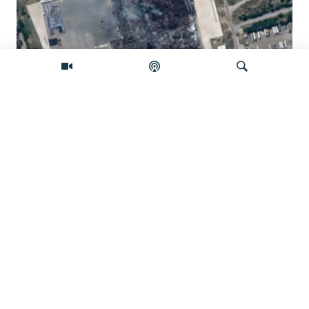
Pretraživač
Satelitski snimci otkrivaju štetu na
skladištima ruskog 'Amazona'
Video
Perspektiva u Novom Pazaru:
'Primer budućim naraštajima'