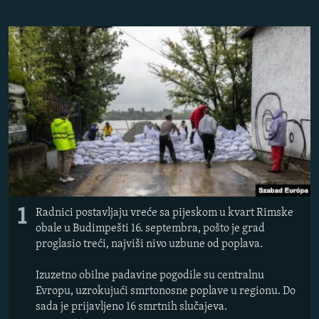
ISPRIČAJ MI
DNEVNO@RSE
SPECIJALI RSE
VIŠE OD NASLOVA
PRATITE NAS
GENOCID U SREBRENICI
POPLAVE I KLIZIŠTA U BIH 2024.
TV LIBERTY
Sve RFE/RL stranice
POST SCRIPTUM
1
Radnici postavljaju vreće sa pijeskom u kvart Rimske
MOJA EVROPA
obale u Budimpešti 16. septembra, pošto je grad
TRI DECENIJE OD RATA U BIH
proglasio treći, najviši nivo uzbune od poplava.
SVE KARTE DEJTONA
Izuzetno obilne padavine pogodile su centralnu
Evropu, uzrokujući smrtonosne poplave u regionu. Do
NASTANAK I RASPAD JUGOSLAVIJE
sada je prijavljeno 16 smrtnih slučajeva.