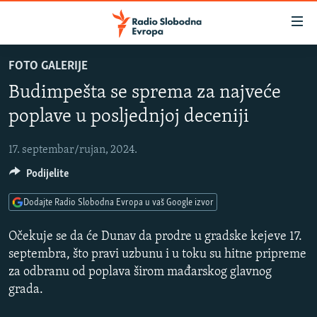
Dostupni
linkovi
Pređite
FOTO GALERIJE
na
VIJESTI
Budimpešta se sprema za najveće
glavni
BOSNA I HERCEGOVINA
sadržaj
poplave u posljednjoj deceniji
SLUŠAJTE
SRBIJA
Pređite
na
17. septembar/rujan, 2024.
KOSOVO
glavnu
YouTube Music
Podijelite
CRNA GORA
navigaciju
Pređite
VIZUELNO
Dodajte Radio Slobodna Evropa u vaš Google izvor
Spotify
na
PODCASTI
VIDEO
pretragu
Očekuje se da će Dunav da prodre u gradske kejeve 17.
RAT U UKRAJINI
septembra, što pravi uzbunu i u toku su hitne pripreme
FOTOGALERIJE
YouTube
za odbranu od poplava širom mađarskog glavnog
KINA NA BALKANU
INFOGRAFIKE
grada.
Pratite
RSE PRIČE IZ SVIJETA