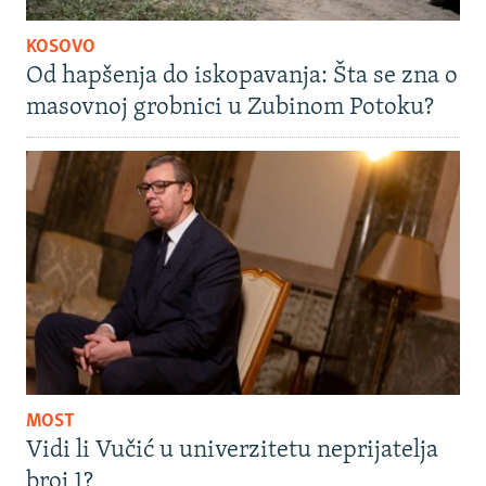
KOSOVO
Od hapšenja do iskopavanja: Šta se zna o
masovnoj grobnici u Zubinom Potoku?
MOST
Vidi li Vučić u univerzitetu neprijatelja
broj 1?