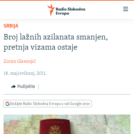
Dostupni
linkovi
Pređite
SRBIJA
na
VIJESTI
Broj lažnih azilanata smanjen,
glavni
BOSNA I HERCEGOVINA
sadržaj
pretnja vizama ostaje
SRBIJA
Pređite
na
Zoran Glavonjić
KOSOVO
glavnu
18. maj/svibanj, 2011.
CRNA GORA
navigaciju
Pređite
VIZUELNO
Podijelite
na
PODCASTI
VIDEO
pretragu
Dodajte Radio Slobodna Evropa u vaš Google izvor
RAT U UKRAJINI
FOTOGALERIJE
KINA NA BALKANU
INFOGRAFIKE
RSE PRIČE IZ SVIJETA