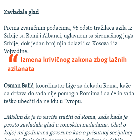
Zavladala glad
Prema zvaničnim podacima, 95 odsto tražilaca azila iz
Srbije su Romi i Albanci, uglavnom sa siromašnog juga
Srbije, dok jedan broj njih dolazi i sa Kosova i iz
Vojvodine.
Izmena krivičnog zakona zbog lažnih
azilanata
Osman Balić
, koordinator Lige za dekadu Roma, kaže
da država do sada nije pomogla Romima i da će ih sada
teško ubediti da ne idu u Evropu.
„Mislim da je to suviše tražiti od Roma, sada kada je
prosto zavladala glad u romskim mahalama. Glad o
kojoj mi godinama govorimo kao o prisutnoj socijalnoj