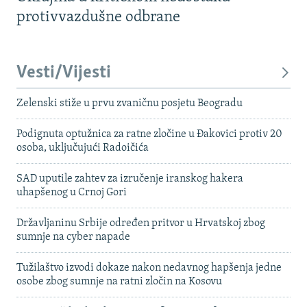
protivvazdušne odbrane
Vesti/Vijesti
Zelenski stiže u prvu zvaničnu posjetu Beogradu
Podignuta optužnica za ratne zločine u Đakovici protiv 20
osoba, uključujući Radoičića
SAD uputile zahtev za izručenje iranskog hakera
uhapšenog u Crnoj Gori
Državljaninu Srbije određen pritvor u Hrvatskoj zbog
sumnje na cyber napade
Tužilaštvo izvodi dokaze nakon nedavnog hapšenja jedne
osobe zbog sumnje na ratni zločin na Kosovu