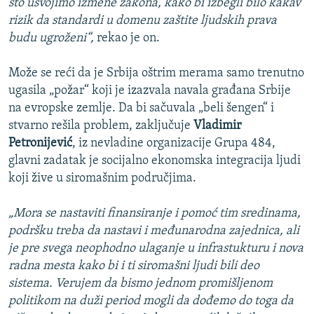
što usvojimo izmene zakona, kako bi izbegli bilo kakav
rizik da standardi u domenu zaštite ljudskih prava
budu ugroženi“,
rekao je on.
Može se reći da je Srbija oštrim merama samo trenutno
ugasila „požar“ koji je izazvala navala građana Srbije
na evropske zemlje. Da bi sačuvala „beli šengen“ i
stvarno rešila problem, zaključuje
Vladimir
Petronijević
, iz nevladine organizacije Grupa 484,
glavni zadatak je socijalno ekonomska integracija ljudi
koji žive u siromašnim područjima.
„Mora se nastaviti finansiranje i pomoć tim sredinama,
podršku treba da nastavi i međunarodna zajednica, ali
je pre svega neophodno ulaganje u infrastukturu i nova
radna mesta kako bi i ti siromašni ljudi bili deo
sistema. Verujem da bismo jednom promišljenom
politikom na duži period mogli da dođemo do toga da