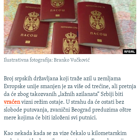
ISPRIČAJ MI
DNEVNO@RSE
SPECIJALI RSE
VIŠE OD NASLOVA
PRATITE NAS
GENOCID U SREBRENICI
Ilustrativna fotografija: Branko Vučković
POPLAVE I KLIZIŠTA U BIH 2024.
TV LIBERTY
Sve RFE/RL stranice
Broj srpskih državljana koji traže azil u zemljama
POST SCRIPTUM
Evropske unije smanjen je za više od trećine, ali pretnja
da će zbog takozvanih „lažnih azilanata“ Srbiji biti
MOJA EVROPA
vraćen
vizni režim ostaje. U strahu da će ostati bez
TRI DECENIJE OD RATA U BIH
slobode putovanja, zvanični Beograd preduzima oštre
mere kojima će biti izloženi svi putnici.
SVE KARTE DEJTONA
NASTANAK I RASPAD JUGOSLAVIJE
Kao nekada kada se za vize čekalo u kilometarskim