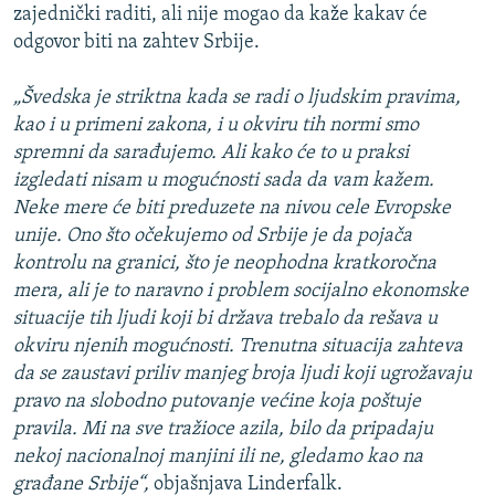
zajednički raditi, ali nije mogao da kaže kakav će
odgovor biti na zahtev Srbije.
„Švedska je striktna kada se radi o ljudskim pravima,
kao i u primeni zakona, i u okviru tih normi smo
spremni da sarađujemo. Ali kako će to u praksi
izgledati nisam u mogućnosti sada da vam kažem.
Neke mere će biti preduzete na nivou cele Evropske
unije. Ono što očekujemo od Srbije je da pojača
kontrolu na granici, što je neophodna kratkoročna
mera, ali je to naravno i problem socijalno ekonomske
situacije tih ljudi koji bi država trebalo da rešava u
okviru njenih mogućnosti. Trenutna situacija zahteva
da se zaustavi priliv manjeg broja ljudi koji ugrožavaju
pravo na slobodno putovanje većine koja poštuje
pravila. Mi na sve tražioce azila, bilo da pripadaju
nekoj nacionalnoj manjini ili ne, gledamo kao na
građane Srbije“,
objašnjava Linderfalk.