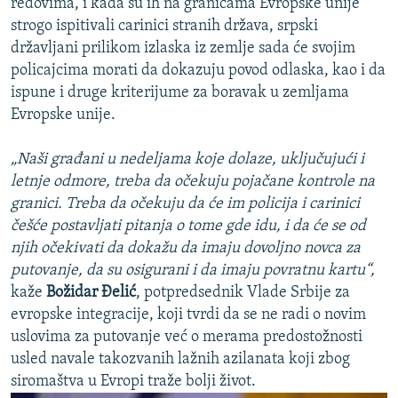
redovima, i kada su ih na granicama Evropske unije
strogo ispitivali carinici stranih država, srpski
državljani prilikom izlaska iz zemlje sada će svojim
policajcima morati da dokazuju povod odlaska, kao i da
ispune i druge kriterijume za boravak u zemljama
Evropske unije.
„Naši građani u nedeljama koje dolaze, uključujući i
letnje odmore, treba da očekuju pojačane kontrole na
granici. Treba da očekuju da će im policija i carinici
češće postavljati pitanja o tome gde idu, i da će se od
njih očekivati da dokažu da imaju dovoljno novca za
putovanje, da su osigurani i da imaju povratnu kartu“,
kaže
Božidar Đelić
, potpredsednik Vlade Srbije za
evropske integracije, koji tvrdi da se ne radi o novim
uslovima za putovanje već o merama predostožnosti
usled navale takozvanih lažnih azilanata koji zbog
siromaštva u Evropi traže bolji život.