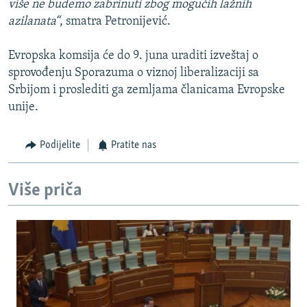
više ne budemo zabrinuti zbog mogućih lažnih
azilanata“
, smatra Petronijević.
Evropska komsija će do 9. juna uraditi izveštaj o
sprovođenju Sporazuma o viznoj liberalizaciji sa
Srbijom i proslediti ga zemljama članicama Evropske
unije.
Podijelite
Pratite nas
Više priča