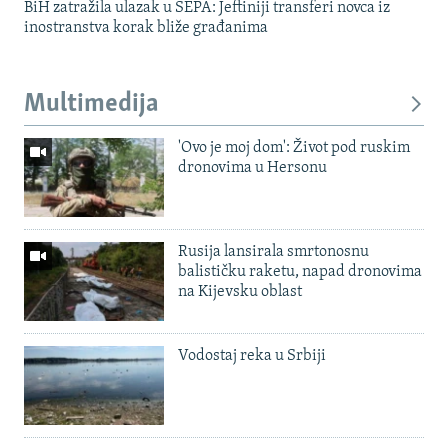
BiH zatražila ulazak u SEPA: Jeftiniji transferi novca iz
inostranstva korak bliže građanima
Multimedija
'Ovo je moj dom': Život pod ruskim
dronovima u Hersonu
Rusija lansirala smrtonosnu
balističku raketu, napad dronovima
na Kijevsku oblast
Vodostaj reka u Srbiji