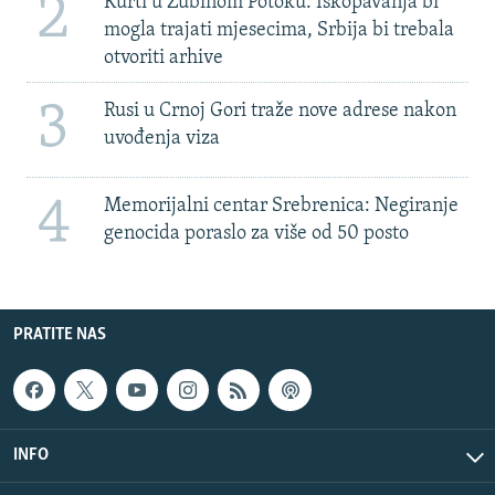
2
Kurti u Zubinom Potoku: Iskopavanja bi
mogla trajati mjesecima, Srbija bi trebala
otvoriti arhive
3
Rusi u Crnoj Gori traže nove adrese nakon
uvođenja viza
4
Memorijalni centar Srebrenica: Negiranje
genocida poraslo za više od 50 posto
PRATITE NAS
INFO