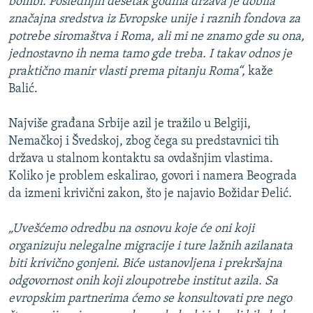
bombi. Poslednjih desetak godina država je dobila
značajna sredstva iz Evropske unije i raznih fondova za
potrebe siromaštva i Roma, ali mi ne znamo gde su ona,
jednostavno ih nema tamo gde treba. I takav odnos je
praktično manir vlasti prema pitanju Roma“,
kaže
Balić.
Najviše građana Srbije azil je tražilo u Belgiji,
Nemačkoj i Švedskoj, zbog čega su predstavnici tih
država u stalnom kontaktu sa ovdašnjim vlastima.
Koliko je problem eskalirao, govori i namera Beograda
da izmeni krivični zakon, što je najavio Božidar Đelić.
„Uvešćemo odredbu na osnovu koje će oni koji
organizuju nelegalne migracije i ture lažnih azilanata
biti krivično gonjeni. Biće ustanovljena i prekršajna
odgovornost onih koji zloupotrebe institut azila. Sa
evropskim partnerima ćemo se konsultovati pre nego