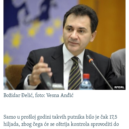
Božidar Đelić, foto: Vesna Anđić
Samo u prošloj godini takvih putnika bilo je čak 17,5
hiljada, zbog čega će se oštrija kontrola sprovoditi do