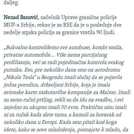
daljeg.
Nenad Banović
, načelnik Uprave granične policije
MUP-a Srbije, rekao je za RSE da je u poslednje dve
nedelje srpska policija sa granice vratila 90 ljudi.
„Bukvalno kontrolišemo sve autobuse, kombi vozila,
privatne automobile... Više nema parcijalnog
profilisanja, već se radi pojedinačna kontrola svakog
putnika. Evo, pre nekoliko dana smo na aerodromu
„Nikola Tesla“ u Beogradu imali slučaj da se pojavila
jedna porodica, državljani Srbije, koja je imala
avionske karte niskotarifne kompanije za Malme. Imali
su samo ručni prtljag, rekli su da idu na svadbu, i svi
zajedno su ukupno imali 70 evra. Praktično nisu imali
ni za ručak kada slete tamo, a kamoli za boravak od
nekoliko dana u Evropi. Kada smo pitali kod koga
idete, kako se zove mladoženja, poznajete li mladu, da