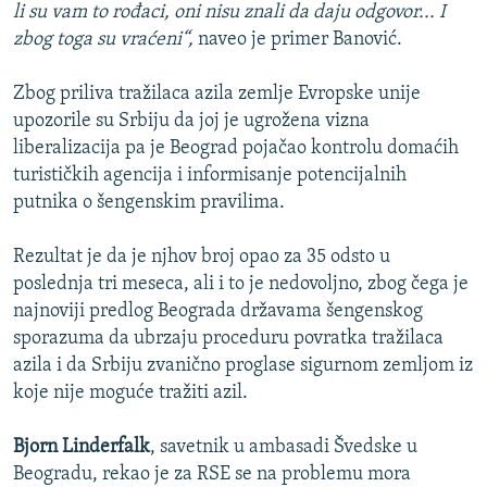
li su vam to rođaci, oni nisu znali da daju odgovor... I
zbog toga su vraćeni“,
naveo je primer Banović.
Zbog priliva tražilaca azila zemlje Evropske unije
upozorile su Srbiju da joj je ugrožena vizna
liberalizacija pa je Beograd pojačao kontrolu domaćih
turističkih agencija i informisanje potencijalnih
putnika o šengenskim pravilima.
Rezultat je da je njhov broj opao za 35 odsto u
poslednja tri meseca, ali i to je nedovoljno, zbog čega je
najnoviji predlog Beograda državama šengenskog
sporazuma da ubrzaju proceduru povratka tražilaca
azila i da Srbiju zvanično proglase sigurnom zemljom iz
koje nije moguće tražiti azil.
Bjorn Linderfalk
, savetnik u ambasadi Švedske u
Beogradu, rekao je za RSE se na problemu mora