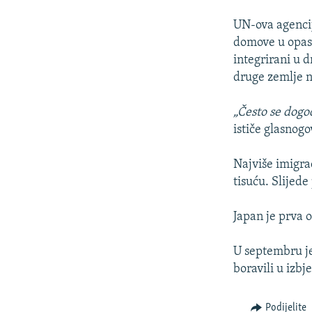
UN-ova agencij
domove u opasn
integrirani u 
druge zemlje 
„Često se dogod
ističe glasno
Najviše imigra
tisuću. Slijede
Japan je prva 
U septembru je 
boravili u izb
Podijelite