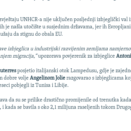
zvještaju UNHCR-a nije uključen posljednji izbjeglički val i
ih je našla utočište u susjednim državama, jer ih Evropljani
kušaju da stignu do obala EU.
ave izbjeglica u industrijski razvijenim zemljama namjerno 
anjem migracija,“
upozorava povjerenik za izbjeglice
Antoni
uterres
posjetio italijanski otok Lampedusu, gdje je zajedn
 dobre volje
Angelinom Jolie
razgovarao s izbjeglicama koj
seci pobjegli iz Tunisa i Libije.
a da su se prilike drastično promijenile od trenutka kada
, i kada se bavila s oko 2,1 milijuna raseljenih tokom Drugo