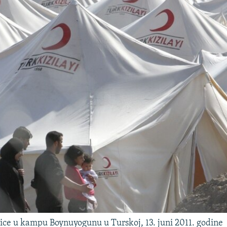
glice u kampu Boynuyogunu u Turskoj, 13. juni 2011. godine