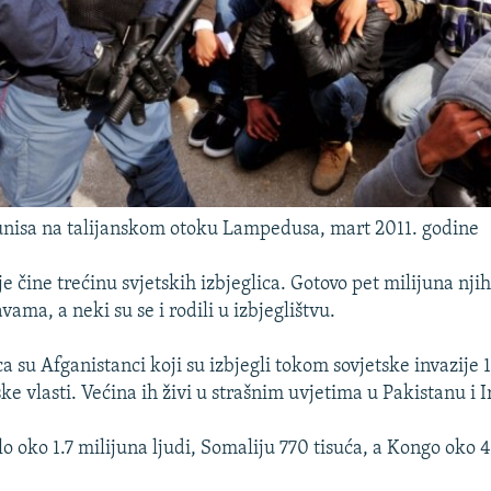
Tunisa na talijanskom otoku Lampedusa, mart 2011. godine
lje čine trećinu svjetskih izbjeglica. Gotovo pet milijuna njih
ama, a neki su se i rodili u izbjeglištvu.
ca su Afganistanci koji su izbjegli tokom sovjetske invazije 1
e vlasti. Većina ih živi u strašnim uvjetima u Pakistanu i I
lo oko 1.7 milijuna ljudi, Somaliju 770 tisuća, a Kongo oko 4