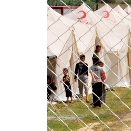
ISPRIČAJ MI
DNEVNO@RSE
SPECIJALI RSE
VIŠE OD NASLOVA
GENOCID U SREBRENICI
POPLAVE I KLIZIŠTA U BIH 2024.
TV LIBERTY
POST SCRIPTUM
MOJA EVROPA
TRI DECENIJE OD RATA U BIH
SVE KARTE DEJTONA
NASTANAK I RASPAD JUGOSLAVIJE