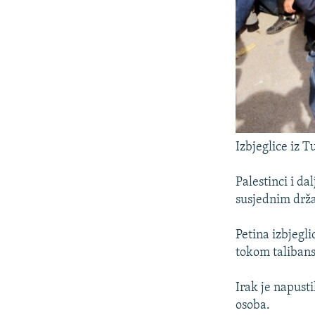
Izbjeglice iz 
Palestinci i da
susjednim držav
Petina izbjegli
tokom talibansk
Irak je napusti
osoba.