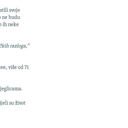
tili svoje
o ne budu
o ih neke
čkih razloga,“
ve, više od 71
bjeglicama.
eli su život