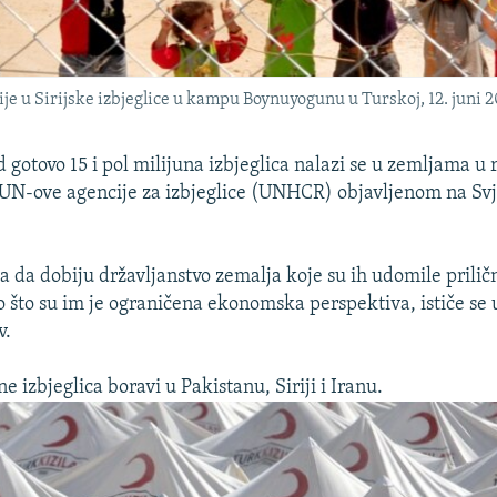
ije u Sirijske izbjeglice u kampu Boynuyogunu u Turskoj, 12. juni 2
d gotovo 15 i pol milijuna izbjeglica nalazi se u zemljama u r
u UN-ove agencije za izbjeglice (UNHCR) objavljenom na Svj
ca da dobiju državljanstvo zemalja koje su ih udomile prilič
o što su im je ograničena ekonomska perspektiva, ističe se u
v.
ne izbjeglica boravi u Pakistanu, Siriji i Iranu.