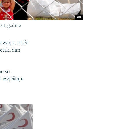
011. godine
azvoju, ističe
etski dan
no su
 izvještaju