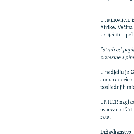
U najnovijem i
Afrike. Većina 
spriječiti u po
"Strah od popl
povezuje s pit
U nedjelju je
G
ambasadoricom
posljednjih mje
UNHCR naglašav
osnovana 1951.
rata.
Državljanstvo