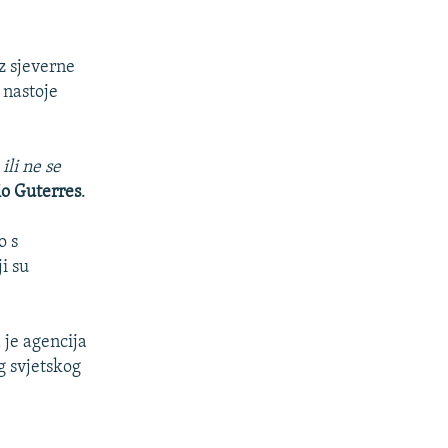
z sjeverne
 nastoje
ili ne se
o Guterres
.
o s
i su
 je agencija
g svjetskog