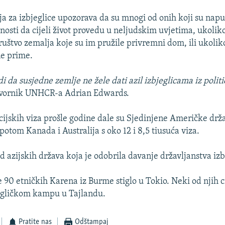
a za izbjeglice upozorava da su mnogi od onih koji su napus
osti da cijeli život provedu u neljudskim uvjetima, ukolik
društvo zemalja koje su im pružile privremni dom, ili ukolik
ne prime.
i da susjedne zemlje ne žele dati azil izbjeglicama iz politi
govornik UNHCR-a Adrian Edwards.
cijskih viza prošle godine dale su Sjedinjene Američke drža
 potom Kanada i Australija s oko 12 i 8,5 tiusuća viza.
od azijskih država koja je odobrila davanje državljanstva iz
90 etničkih Karena iz Burme stiglo u Tokio. Neki od njih cij
jegličkom kampu u Tajlandu.
Pratite nas
Odštampaj