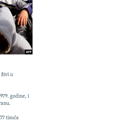
 živi u
979. godine, i
ranu.
77 tisuća