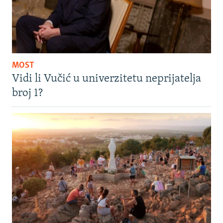
MOST
Vidi li Vučić u univerzitetu neprijatelja
broj 1?