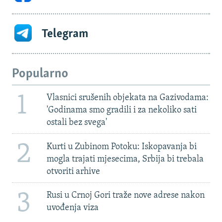
Telegram
Popularno
1
Vlasnici srušenih objekata na Gazivodama:
'Godinama smo gradili i za nekoliko sati
ostali bez svega'
2
Kurti u Zubinom Potoku: Iskopavanja bi
mogla trajati mjesecima, Srbija bi trebala
otvoriti arhive
3
Rusi u Crnoj Gori traže nove adrese nakon
uvođenja viza