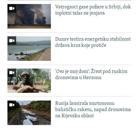
Vatrogasci gase požare u Srbiji, dok
toplotni talas ne jenjava
Dunav testira energetsku stabilnost
država kroz koje protiče
'Ovo je moj dom': Život pod ruskim
dronovima u Hersonu
Rusija lansirala smrtonosnu
balističku raketu, napad dronovima
na Kijevsku oblast