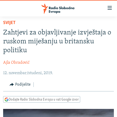
Dostupni
linkovi
Pređite
SVIJET
na
VIJESTI
Zahtjevi za objavljivanje izvještaja o
glavni
BOSNA I HERCEGOVINA
sadržaj
ruskom miješanju u britansku
SRBIJA
Pređite
politiku
na
KOSOVO
glavnu
Ajla Obradović
CRNA GORA
navigaciju
Pređite
12. novembar/studeni, 2019.
VIZUELNO
na
PODCASTI
VIDEO
Podijelite
pretragu
RAT U UKRAJINI
FOTOGALERIJE
Dodajte Radio Slobodna Evropa u vaš Google izvor
KINA NA BALKANU
INFOGRAFIKE
RSE PRIČE IZ SVIJETA