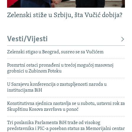
Zelenski stiže u Srbiju, šta Vučić dobija?
Vesti/Vijesti
Zelenski stigao u Beograd, susreo se sa Vučićem
Posmrtni ostaci pronađeni u trećoj mogućoj masovnoj
grobnici u Zubinom Potoku
U Sarajevu konferencija o zastupljenosti naroda u
institucijama BiH
Konstitutivna sjednica nastavlja se u subotu, ustavni rok za
Skupštinu Kosova završava u ponoć
Tri poslanika Parlamenta BiH traže od visokog
predstavnika i PIC-a poseban status za Memorijalni centar