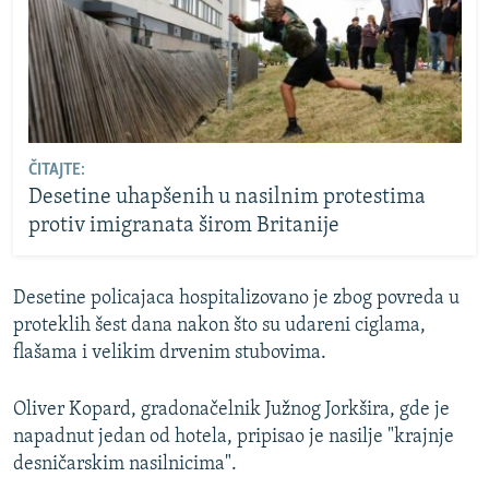
ČITAJTE:
Desetine uhapšenih u nasilnim protestima
protiv imigranata širom Britanije
Desetine policajaca hospitalizovano je zbog povreda u
proteklih šest dana nakon što su udareni ciglama,
flašama i velikim drvenim stubovima.
Oliver Kopard, gradonačelnik Južnog Jorkšira, gde je
napadnut jedan od hotela, pripisao je nasilje "krajnje
desničarskim nasilnicima".