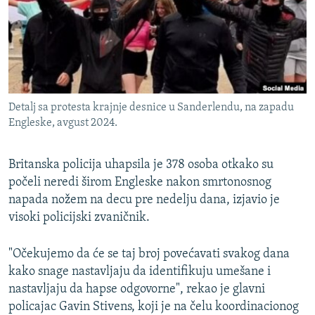
ISPRIČAJ MI
DNEVNO@RSE
SPECIJALI RSE
VIŠE OD NASLOVA
PRATITE NAS
Detalj sa protesta krajnje desnice u Sanderlendu, na zapadu
GENOCID U SREBRENICI
Engleske, avgust 2024.
POPLAVE I KLIZIŠTA U BIH 2024.
Britanska policija uhapsila je 378 osoba otkako su
TV LIBERTY
Sve RFE/RL stranice
počeli neredi širom Engleske nakon smrtonosnog
POST SCRIPTUM
napada nožem na decu pre nedelju dana, izjavio je
MOJA EVROPA
visoki policijski zvaničnik.
TRI DECENIJE OD RATA U BIH
"Očekujemo da će se taj broj povećavati svakog dana
SVE KARTE DEJTONA
kako snage nastavljaju da identifikuju umešane i
nastavljaju da hapse odgovorne", rekao je glavni
NASTANAK I RASPAD JUGOSLAVIJE
policajac Gavin Stivens, koji je na čelu koordinacionog