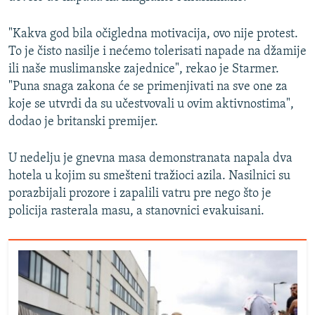
"Kakva god bila očigledna motivacija, ovo nije protest.
To je čisto nasilje i nećemo tolerisati napade na džamije
ili naše muslimanske zajednice", rekao je Starmer.
"Puna snaga zakona će se primenjivati na sve one za
koje se utvrdi da su učestvovali u ovim aktivnostima",
dodao je britanski premijer.
U nedelju je gnevna masa demonstranata napala dva
hotela u kojim su smešteni tražioci azila. Nasilnici su
porazbijali prozore i zapalili vatru pre nego što je
policija rasterala masu, a stanovnici evakuisani.