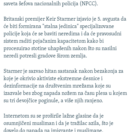
saveta šefova nacionalnih policija (NPCC).
Britanski premijer Keir Starmer izjavio je 5. avgusta da
će biti formirana "stalna jedinica" specijalizovane
policije koja će se baviti neredima i da će pravosudni
sistem raditi pojačanim kapacitetom kako bi
procesuirao stotine uhapšenih nakon što su nasilni
neredi potresli gradove širom zemlja.
Starmer je sazvao hitan sastanak nakon bezakonja za
koje je okrivio aktiviste ekstremne desnice i
dezinformacije na društvenim mrežama koje su
izazvale bes zbog napada nožem na času plesa u kojem
su tri devojčice poginule, a više njih ranjeno.
Internetom su se proširile lažne glasine da je
osumnjičeni musliman i da je tražilac azila, što je
dovelo do napada na imigrante i muslimane.