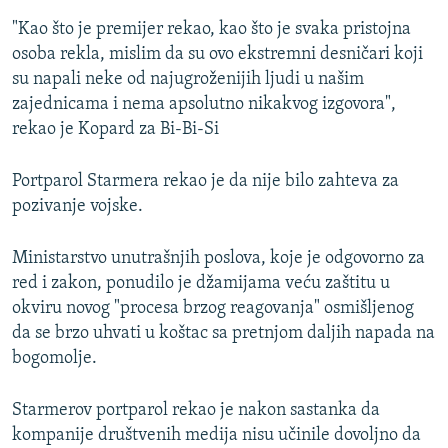
"Kao što je premijer rekao, kao što je svaka pristojna
osoba rekla, mislim da su ovo ekstremni desničari koji
su napali neke od najugroženijih ljudi u našim
zajednicama i nema apsolutno nikakvog izgovora",
rekao je Kopard za Bi-Bi-Si
Portparol Starmera rekao je da nije bilo zahteva za
pozivanje vojske.
Ministarstvo unutrašnjih poslova, koje je odgovorno za
red i zakon, ponudilo je džamijama veću zaštitu u
okviru novog "procesa brzog reagovanja" osmišljenog
da se brzo uhvati u koštac sa pretnjom daljih napada na
bogomolje.
Starmerov portparol rekao je nakon sastanka da
kompanije društvenih medija nisu učinile dovoljno da