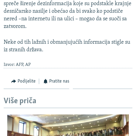
spreče širenje dezinformacija koje su podstakle krajnje
desničarsko nasilje i obećao da bi svako ko podstiče
nered –na internetu ili na ulici – mogao da se suoči sa
zatvorom.
Neke od tih lažnih i obmanjujućih informacija stigle su
iz stranih država.
Izvor: AFP, AP
Podijelite
Pratite nas
Više priča