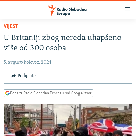
Dostupni
linkovi
Pređite
VIJESTI
na
VIJESTI
U Britaniji zbog nereda uhapšeno
glavni
BOSNA I HERCEGOVINA
sadržaj
više od 300 osoba
SRBIJA
Pređite
na
5. avgust/kolovoz, 2024.
KOSOVO
glavnu
CRNA GORA
Podijelite
navigaciju
Pređite
VIZUELNO
na
Dodajte Radio Slobodna Evropa u vaš Google izvor
PODCASTI
VIDEO
pretragu
RAT U UKRAJINI
FOTOGALERIJE
KINA NA BALKANU
INFOGRAFIKE
RSE PRIČE IZ SVIJETA