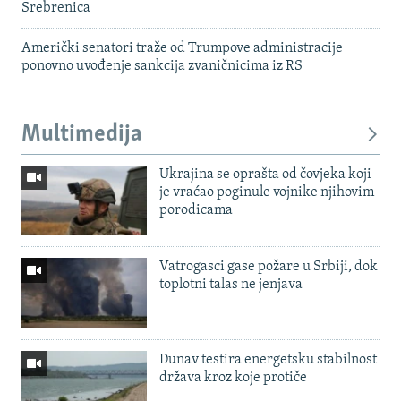
Srebrenica
Američki senatori traže od Trumpove administracije
ponovno uvođenje sankcija zvaničnicima iz RS
Multimedija
Ukrajina se oprašta od čovjeka koji
je vraćao poginule vojnike njihovim
porodicama
Vatrogasci gase požare u Srbiji, dok
toplotni talas ne jenjava
Dunav testira energetsku stabilnost
država kroz koje protiče