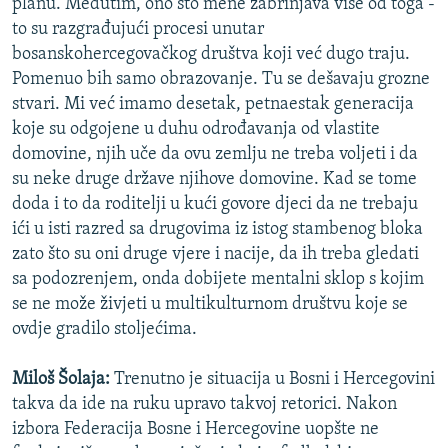
planu. Međutim, ono što mene zabrinjava više od toga -
to su razgrađujući procesi unutar
bosanskohercegovačkog društva koji već dugo traju.
Pomenuo bih samo obrazovanje. Tu se dešavaju grozne
stvari. Mi već imamo desetak, petnaestak generacija
koje su odgojene u duhu odrođavanja od vlastite
domovine, njih uče da ovu zemlju ne treba voljeti i da
su neke druge države njihove domovine. Kad se tome
doda i to da roditelji u kući govore djeci da ne trebaju
ići u isti razred sa drugovima iz istog stambenog bloka
zato što su oni druge vjere i nacije, da ih treba gledati
sa podozrenjem, onda dobijete mentalni sklop s kojim
se ne može živjeti u multikulturnom društvu koje se
ovdje gradilo stoljećima.
Miloš Šolaja:
Trenutno je situacija u Bosni i Hercegovini
takva da ide na ruku upravo takvoj retorici. Nakon
izbora Federacija Bosne i Hercegovine uopšte ne