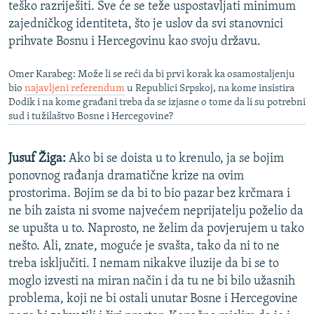
teško razriješiti. Sve će se teže uspostavljati minimum
zajedničkog identiteta, što je uslov da svi stanovnici
prihvate Bosnu i Hercegovinu kao svoju državu.
Omer Karabeg: Može li se reći da bi prvi korak ka osamostaljenju
bio
najavljeni referendum
u Republici Srpskoj, na kome insistira
Dodik i na kome građani treba da se izjasne o tome da li su potrebni
sud i tužilaštvo Bosne i Hercegovine?
Jusuf Žiga:
Ako bi se doista u to krenulo, ja se bojim
ponovnog rađanja dramatične krize na ovim
prostorima. Bojim se da bi to bio pazar bez krčmara i
ne bih zaista ni svome najvećem neprijatelju poželio da
se upušta u to. Naprosto, ne želim da povjerujem u tako
nešto. Ali, znate, moguće je svašta, tako da ni to ne
treba isključiti. I nemam nikakve iluzije da bi se to
moglo izvesti na miran način i da tu ne bi bilo užasnih
problema, koji ne bi ostali unutar Bosne i Hercegovine