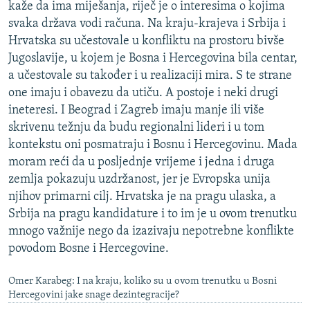
kaže da ima miješanja, riječ je o interesima o kojima
svaka država vodi računa. Na kraju-krajeva i Srbija i
Hrvatska su učestovale u konfliktu na prostoru bivše
Jugoslavije, u kojem je Bosna i Hercegovina bila centar,
a učestovale su također i u realizaciji mira. S te strane
one imaju i obavezu da utiču. A postoje i neki drugi
ineteresi. I Beograd i Zagreb imaju manje ili više
skrivenu težnju da budu regionalni lideri i u tom
kontekstu oni posmatraju i Bosnu i Hercegovinu. Mada
moram reći da u posljednje vrijeme i jedna i druga
zemlja pokazuju uzdržanost, jer je Evropska unija
njihov primarni cilj. Hrvatska je na pragu ulaska, a
Srbija na pragu kandidature i to im je u ovom trenutku
mnogo važnije nego da izazivaju nepotrebne konflikte
povodom Bosne i Hercegovine.
Omer Karabeg: I na kraju, koliko su u ovom trenutku u Bosni
Hercegovini jake snage dezintegracije?