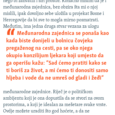
nego bi zahvatili i širi prostor. Konačno mislim da je i
međunarodna zajednica, bez obzira šta mi o njoj
mislili, ipak dovoljno sebe uložila u projekat Bosne i
Hercegovije da bi sve to mogla mirno posmatrati.
Međutim, ima jedna druga stvar vezana za ulog
u
Međunarodna zajednica se ponaša kao
kada biste donijeli u bolnicu čovjeka
pregaženog na cesti, pa se oko njega
okupio konzilijum ljekara koji umjesto da
ga operišu kažu: “Sad ćemo pratiti kako se
ti boriš za život, a mi ćemo ti donositi samo
hljeba i vode da ne umreš od gladi i žeđi“
međunarodne zajednice. Riječ je o političkom
ambijentu koji je ona dopustila da se stvori na ovom
prostorima, a koji je idealan za mešetare svake vrste.
Ovdje možete uraditi što god hoćete, a da ne