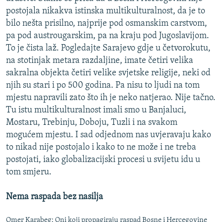
postojala nikakva istinska multikulturalnost, da je to
bilo nešta prisilno, najprije pod osmanskim carstvom,
pa pod austrougarskim, pa na kraju pod Jugoslavijom.
To je čista laž. Pogledajte Sarajevo gdje u četvorokutu,
na stotinjak metara razdaljine, imate četiri velika
sakralna objekta četiri velike svjetske religije, neki od
njih su stari i po 500 godina. Pa nisu to ljudi na tom
mjestu napravili zato što ih je neko natjerao. Nije tačno.
Tu istu multikulturalnost imali smo u Banjaluci,
Mostaru, Trebinju, Doboju, Tuzli i na svakom
mogućem mjestu. I sad odjednom nas uvjeravaju kako
to nikad nije postojalo i kako to ne može i ne treba
postojati, iako globalizacijski procesi u svijetu idu u
tom smjeru.
Nema raspada bez nasilja
Omer Karabeg: Oni koji propagiraju raspad Bosne i Hercegovine