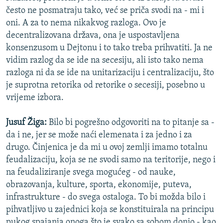
često ne posmatraju tako, već se priča svodi na - mi i
oni. A za to nema nikakvog razloga. Ovo je
decentralizovana država, ona je uspostavljena
konsenzusom u Dejtonu i to tako treba prihvatiti. Ja ne
vidim razlog da se ide na secesiju, ali isto tako nema
razloga ni da se ide na unitarizaciju i centralizaciju, što
je suprotna retorika od retorike o secesiji, posebno u
vrijeme izbora.
Jusuf Žiga:
Bilo bi pogrešno odgovoriti na to pitanje sa -
da i ne, jer se može naći elemenata i za jedno i za
drugo. Činjenica je da mi u ovoj zemlji imamo totalnu
feudalizaciju, koja se ne svodi samo na teritorije, nego i
na feudaliziranje svega mogućeg - od nauke,
obrazovanja, kulture, sporta, ekonomije, puteva,
infrastrukture - do svega ostaloga. To bi možda bilo i
pihvatljivo u zajednici koja se konstituirala na principu
pukog spajanja onoga što je svako sa sobom donio - k
ao