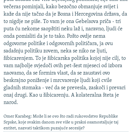
večeras pominjali, kako bezočno obmanjuje svijet i
kaže da nije tačno da je Bosna i Hercegovina država, da
to nigdje ne piše. To vam je ona Gebelsova priča - tri
puta ću nekome saopštiti neku laž i, naravno, ljudi će
onda pomisliti da je to tako. Pošto ovdje nema
odgovorne politike i odgovornih političara, ja ovu
sadašnju politiku zovem, neka se niko ne ljuti,
šibicarenjem. To je šibicarska politika kojoj nije cilj, to
vam najbolje svjedoči ovih pet-šest mjeseci od izbora
naovamo, da se formira vlast, da se zaustavi ovo
beskrajno poniženje i mrcvarenje ljudi koji cvile
gladnih stomaka - već da se prevesla, zaskoči i prevari
onaj drugi. Kao u šibicarenju. A kolateralna šteta je
narod.
Omer Karabeg: Može li se ovo što radi rukovodstvo Republike
Srpske, koje svakim danom sve više u praksi osamostaljuje taj
entitet, nazvati taktikom puzajuće secesije?