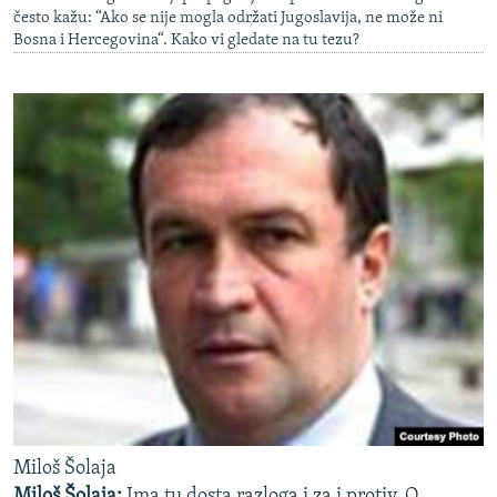
često kažu: “Ako se nije mogla održati Jugoslavija, ne može ni
Bosna i Hercegovina“. Kako vi gledate na tu tezu?
Miloš Šolaja
Miloš Šolaja:
Ima tu dosta razloga i za i protiv. O