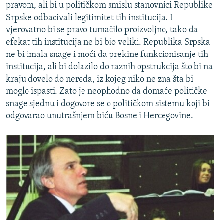
pravom, ali bi u političkom smislu stanovnici Republike
Srpske odbacivali legitimitet tih institucija. I
vjerovatno bi se pravo tumačilo proizvoljno, tako da
efekat tih institucija ne bi bio veliki. Republika Srpska
ne bi imala snage i moći da prekine funkcionisanje tih
institucija, ali bi dolazilo do raznih opstrukcija što bi na
kraju dovelo do nereda, iz kojeg niko ne zna šta bi
moglo ispasti. Zato je neophodno da domaće političke
snage sjednu i dogovore se o političkom sistemu koji bi
odgovarao unutrašnjem biću Bosne i Hercegovine.