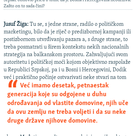
Srpske obnovio priču o tome da je Bosna i Hercegovina neodrživa.
Zašto on to sada čini?
Jusuf Žiga:
Tu se, s jedne strane, radilo o političkom
marketingu, bilo da je riječ o predizbornoj kampanji ili
postizbornom utvrđivanju pazara a, s druge strane, to
treba posmatrati u širem kontekstu nekih nacionalnih
strategija na balkanskom prostoru. Zahvaljujući svom
autoritetu i političkoj moći kojom objektivno raspolaže
u Republici Srpskoj, pa i u Bosni i Hercegovini, Dodik
već i praktično počinj
e ostvarivati neke stvari na tom
Već imamo desetak, petnaestak
generacija koje su odgojene u duhu
odrođavanja od vlastite domovine, njih uče
da ovu zemlju ne treba voljeti i da su neke
druge države njihove domovine.