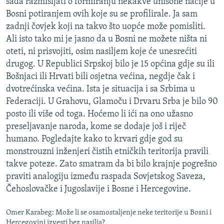
sada razmišljati o formiranju nekakve unisone nacije u
Bosni potiranjem ovih koje su se profilirale. Ja sam
zadnji čovjek koji na takvo što uopće može pomisliti.
Ali isto tako mi je jasno da u Bosni ne možete ništa ni
oteti, ni prisvojiti, osim nasiljem koje će unesrećiti
drugog. U Republici Srpskoj bilo je 15 općina gdje su ili
Bošnjaci ili Hrvati bili osjetna većina, negdje čak i
dvotrećinska većina. Ista je situacija i sa Srbima u
Federaciji. U Grahovu, Glamoču i Drvaru Srba je bilo 90
posto ili više od toga. Hoćemo li ići na ono užasno
preseljavanje naroda, kome se dodaje još i riječ
humano. Pogledajte kako to krvari gdje god su
monstrouzni inženjeri čistih etničkih teritorija pravili
takve poteze. Zato smatram da bi bilo krajnje pogrešno
praviti analogiju između raspada Sovjetskog Saveza,
Čehoslovačke i Jugoslavije i Bosne i Hercegovine.
Omer Karabeg: Može li se osamostaljenje neke teritorije u Bosni i
Hercegovini izvesti bez nasilja?