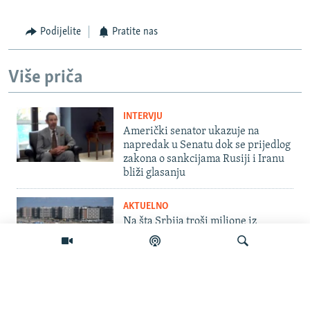
Podijelite
Pratite nas
Više priča
INTERVJU
Američki senator ukazuje na
napredak u Senatu dok se prijedlog
zakona o sankcijama Rusiji i Iranu
bliži glasanju
AKTUELNO
Na šta Srbija troši milione iz
budžetske rezerve?
AKTUELNO
Od požara do suše: Rekordne
vrućine pogađaju Evropu i prijete