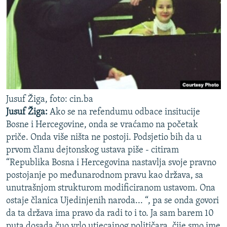
Jusuf Žiga, foto: cin.ba
Jusuf Žiga:
Ako se na refendumu odbace insitucije
Bosne i Hercegovine, onda se vraćamo na početak
priče. Onda više ništa ne postoji. Podsjetio bih da u
prvom članu dejtonskog ustava piše - citiram
“Republika Bosna i Hercegovina nastavlja svoje pravno
postojanje po međunarodnom pravu kao država, sa
unutrašnjom strukturom modificiranom ustavom. Ona
ostaje članica Ujedinjenih naroda... “, pa se onda govori
da ta država ima pravo da radi to i to. Ja sam barem 10
puta dosada čuo vrlo utjecajnog političara, čije smo ime