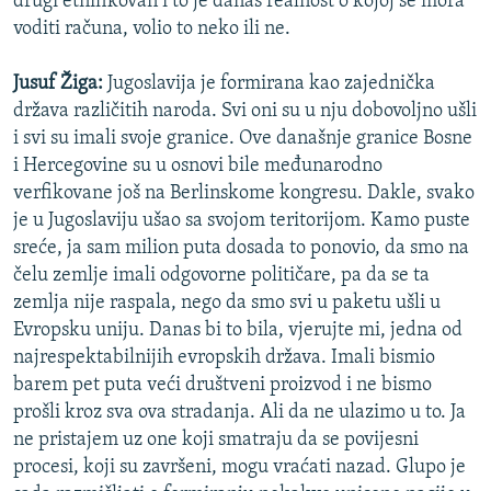
drugi etnifikovan i to je danas realnost o kojoj se mora
voditi računa, volio to neko ili ne.
Jusuf Žiga:
Jugoslavija je formirana kao zajednička
država različitih naroda. Svi oni su u nju dobovoljno ušli
i svi su imali svoje granice. Ove današnje granice Bosne
i Hercegovine su u osnovi bile međunarodno
verfikovane još na Berlinskome kongresu. Dakle, svako
je u Jugoslaviju ušao sa svojom teritorijom. Kamo puste
sreće, ja sam milion puta dosada to ponovio, da smo na
čelu zemlje imali odgovorne političare, pa da se ta
zemlja nije raspala, nego da smo svi u paketu ušli u
Evropsku uniju. Danas bi to bila, vjerujte mi, jedna od
najrespektabilnijih evropskih država. Imali bismio
barem pet puta veći društveni proizvod i ne bismo
prošli kroz sva ova stradanja. Ali da ne ulazimo u to. Ja
ne pristajem uz one koji smatraju da se povijesni
procesi, koji su završeni, mogu vraćati nazad. Glupo je