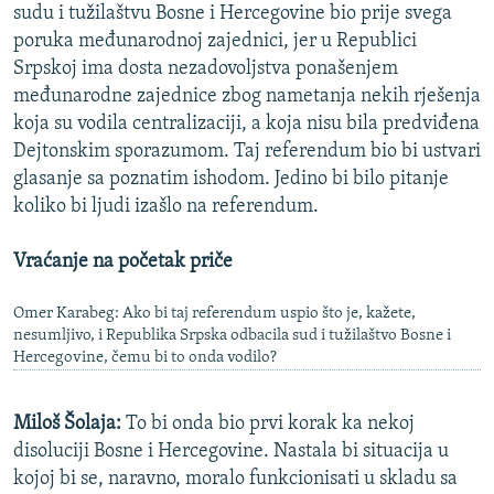
sudu i tužilaštvu Bosne i Hercegovine bio prije svega
poruka međunarodnoj zajednici, jer u Republici
Srpskoj ima dosta nezadovoljstva ponašenjem
međunarodne zajednice zbog nametanja nekih rješenja
koja su vodila centralizaciji, a koja nisu bila predviđena
Dejtonskim sporazumom. Taj referendum bio bi ustvari
glasanje sa poznatim ishodom. Jedino bi bilo pitanje
koliko bi ljudi izašlo na referendum.
Vraćanje na početak priče
Omer Karabeg: Ako bi taj referendum uspio što je, kažete,
nesumljivo, i Republika Srpska odbacila sud i tužilaštvo Bosne i
Hercegovine, čemu bi to onda vodilo?
Miloš Šolaja:
To bi onda bio prvi korak ka nekoj
disoluciji Bosne i Hercegovine. Nastala bi situacija u
kojoj bi se, naravno, moralo funkcionisati u skladu sa