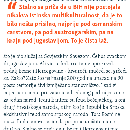
Stalno se priča da u BiH nije postojala
nikakva istinska multikulturalnost, da je to
bilo nešta prisilno, najprije pod osmanskim
carstvom, pa pod austrougarskim, pa na
kraju pod Jugoslavijom. To je čista laž.
što je bio slučaj sa Sovjetskim Savezom, Čehoslovačkom
ili Jugoslavijom. Ali vidite kako se tome opire svaki
pedalj Bosne i Hercegovine - krvareći, mučeći se, grčeći
se. Zašto? Zato što najmanje 200 godina unazad na 90
posto teritorije živi izmiješano stanovništvo. I sad vi
odjednom imate prisvajanje određenog područja samo
za jedan narod. Jedni kantoni su feud bošnjačkog, a oni
drugi hrvatskoga naroda, s tim što je Republika Srpska
ekskluzivni feud samo srpskog naroda. To u Bosni ne
može funkcionirati osim da potpuno uništite njeno
društvo. Stalno se priča da u Bosni i Hercegovini nije