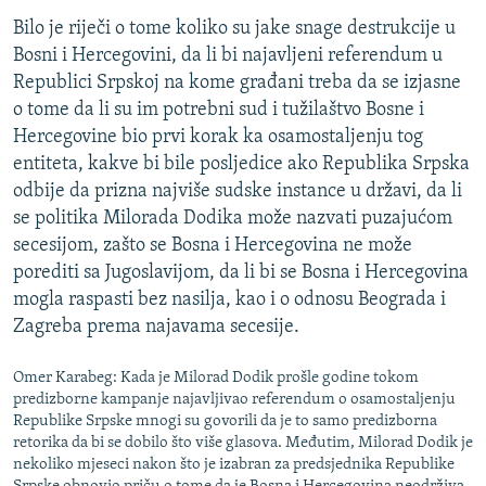
Bilo je riječi o tome koliko su jake snage destrukcije u
Bosni i Hercegovini, da li bi najavljeni referendum u
Republici Srpskoj na kome građani treba da se izjasne
o tome da li su im potrebni sud i tužilaštvo Bosne i
Hercegovine bio prvi korak ka osamostaljenju tog
entiteta, kakve bi bile posljedice ako Republika Srpska
odbije da prizna najviše sudske instance u državi, da li
se politika Milorada Dodika može nazvati puzajućom
secesijom, zašto se Bosna i Hercegovina ne može
porediti sa Jugoslavijom, da li bi se Bosna i Hercegovina
mogla raspasti bez nasilja, kao i o odnosu Beograda i
Zagreba prema najavama secesije.
Omer Karabeg: Kada je Milorad Dodik prošle godine tokom
predizborne kampanje najavljivao referendum o osamostaljenju
Republike Srpske mnogi su govorili da je to samo predizborna
retorika da bi se dobilo što više glasova. Međutim, Milorad Dodik je
nekoliko mjeseci nakon što je izabran za predsjednika Republike