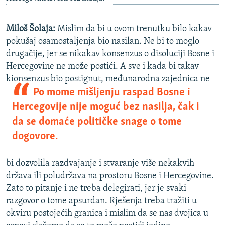
Miloš Šolaja:
Mislim da bi u ovom trenutku bilo kakav
pokušaj osamostaljenja bio nasilan. Ne bi to moglo
drugačije, jer se nikakav konsenzus o disoluciji Bosne i
Hercegovine ne može postići. A sve i kada bi takav
kionsenzus bio postig
nut, međunarodna zajednica ne
Po mome mišljenju raspad Bosne i
Hercegovije nije moguć bez nasilja, čak i
da se domaće političke snage o tome
dogovore.
bi dozvolila razdvajanje i stvaranje više nekakvih
država ili poludržava na prostoru Bosne i Hercegovine.
Zato to pitanje i ne treba delegirati, jer je svaki
razgovor o tome apsurdan. Rješenja treba tražiti u
okviru postojećih granica i mislim da se nas dvojica u