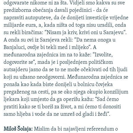
odgovarate nikome ni za šta. Vidjeli smo kakva su sve
predizborna obećanja davali pojedinici - da će
napraviti autoputeve, da će donijeti investicije vrijedne
milijarde eura, a, kada ništa od toga nisu uradili, onda
su rekli biračima: “Nisam ja kriv, krivi oni u Sarajevu“.
A onda su ovi iz Sarajeva rekli: “Da nema onoga u
Banjaluci, ovdje bi tekli med i mlijeko“. A
međunarodna zajednica im na to kaže: “Izvolite,
dogovorite se“, mada je i posljednjem političkom
autsajderu jasno da se to ne može očekivati od tih ljudi
koji su užasno neodgovorni. Međunarodna zajednica se
ponaša kao kada biste donijeli u bolnicu čovjeka
pregaženog na cesti, pa se oko njega okupio konzilijum
ljekara koji umjesto da ga operišu kažu: “Sad ćemo
pratiti kako se ti boriš za život, a mi ćemo ti donositi
samo hljeba i vode da ne umreš od gladi i žeđi“.
Miloš Šolaja:
Mislim da bi najavljeni referendum o