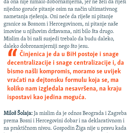
da ona nije nimalo dobornamjerna, jer ne želi da riješi
nijedno goruće pitanje osim na način ultimativnog
nametanja rješenja. Oni neće da riješe ni pitanje
granice sa Bosnom i Hercegovinom, ni pitanje naše
imovine u njihovim državama, niti bilo šta drugo.
Mislim da bi naši susjedi trebalo da budu daleko,
daleko dobronamjerniji nego što jesu.
Činjenica je da u BiH postoje i snage
decentralizacije i snage centralizacije i, da
bismo našli kompromis, moramo se uvijek
vraćati na dejtonsku formulu koja se, ma
koliko nam izgledala nesavršena, na kraju
ispostavi kao jedina moguća.
Miloš Šolaja:
Ja mislim da je odnos Beograda i Zagreba
prema Bosni i Hercegovini dobar i na deklarativnom i
na praktičnom nivou. Gospodin Žiga nije u pravu kada