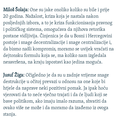
Miloš Šolaja:
One su jake onoliko koliko su bile i prije
20 godina. Nažalost, kriza koja je nastala nakon
posljednjih izbora, a to je kriza funkcionisanja pravnog
i političkog sistema, omogućava da njihova retorika
postane vidljivija. Činjenica je da u Bosni i Hercegovini
postoje i snage decentralizacije i snage centralizacije i,
da bismo našli kompromis, moramo se uvijek vraćati na
dejtonsku formulu koja se, ma koliko nam izgledala
nesavršena, na kraju ispostavi kao jedina moguća.
Jusuf Žiga:
Očigledno je da su u zadnje vrijeme snage
destrukcije u očitoj prevazi u odnosu na one koje bi
htjele da naprave neki pozitivni pomak. Ja ipak hoću
vjerovati da to neće vječno trajati i da će ljudi koji se
bave politikom, ako imaju imalo razuma, shvatiti da
ovako više ne može i da moramo da izađemo iz ovoga
stanja.