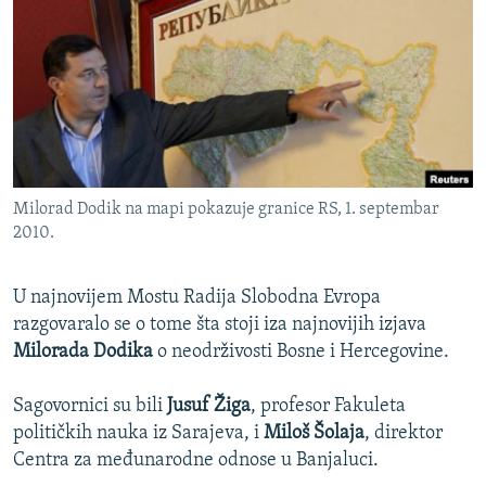
ISPRIČAJ MI
DNEVNO@RSE
SPECIJALI RSE
VIŠE OD NASLOVA
PRATITE NAS
GENOCID U SREBRENICI
Milorad Dodik na mapi pokazuje granice RS, 1. septembar
POPLAVE I KLIZIŠTA U BIH 2024.
2010.
TV LIBERTY
Sve RFE/RL stranice
POST SCRIPTUM
U najnovijem Mostu Radija Slobodna Evropa
razgovaralo se o tome šta stoji iza najnovijih izjava
MOJA EVROPA
Milorada Dodika
o neodrživosti Bosne i Hercegovine.
TRI DECENIJE OD RATA U BIH
Sagovornici su bili
Jusuf Žiga
, profesor Fakuleta
SVE KARTE DEJTONA
političkih nauka iz Sarajeva, i
Miloš Šolaja
, direktor
NASTANAK I RASPAD JUGOSLAVIJE
Centra za međunarodne odnose u Banjaluci.