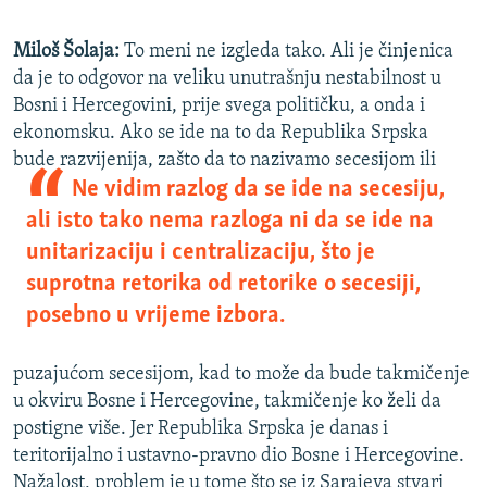
Miloš Šolaja:
To meni ne izgleda tako. Ali je činjenica
da je to odgovor na veliku unutrašnju nestabilnost u
Bosni i Hercegovini, prije svega političku, a onda i
ekonomsku. Ako se ide na to da Republika Srpska
bude razvij
enija, zašto da to nazivamo secesijom ili
Ne vidim razlog da se ide na secesiju,
ali isto tako nema razloga ni da se ide na
unitarizaciju i centralizaciju, što je
suprotna retorika od retorike o secesiji,
posebno u vrijeme izbora.
puzajućom secesijom, kad to može da bude takmičenje
u okviru Bosne i Hercegovine, takmičenje ko želi da
postigne više. Jer Republika Srpska je danas i
teritorijalno i ustavno-pravno dio Bosne i Hercegovine.
Nažalost, problem je u tome što se iz Sarajeva stvari