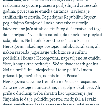
razlozima za govore procesi u posljednjih dvadesetak
godina, povećana je etnička distanca, izvršena je
etnifikacija teritorija. Pogledajmo Republiku Srpsku,
pogledajmo Sarajevo ili neke hrvatske teritorije.
Istovremeno jača strah od etničkog disidenstva, od toga
da ne pripadaš vlastitom narodu, da te neko ne proglasi
izdajnikom. Ne bi bilo korektno reći da u Bosni i
Hercegovini nikad nije postojao multikulturalizam, ali
nakon raspada Jugoslavije vrlo brzo se u suštini
podijelila i Bosna i Hercegovina, napravljene su etnički
čiste, kompaktne teritorije. Već se dvadeseatk godina
živi na različitim kolosjecima i to se politički mora
priznati. Ja, međutim, ne mislim da Bosna i
Hercegovina u ovome trenutku može da se raspadne.
Za to ne postoje ni unutrašnje, ni spoljne okolnosti. Ali
priču o disoluciji treba shvatiti kao upozorenje. Jer,
činjenica je da je politički prostor, medijski, a i svaki