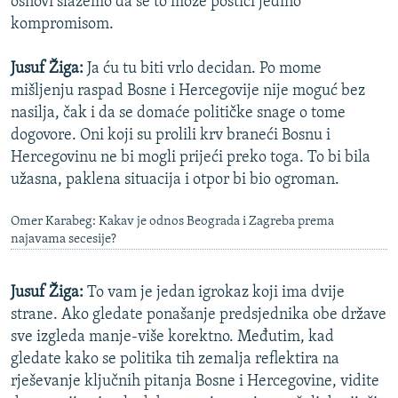
osnovi slažemo da se to može postići jedino
kompromisom.
Jusuf Žiga:
Ja ću tu biti vrlo decidan. Po mome
mišljenju raspad Bosne i Hercegovije nije moguć bez
nasilja, čak i da se domaće političke snage o tome
dogovore. Oni koji su prolili krv braneći Bosnu i
Hercegovinu ne bi mogli prijeći preko toga. To bi bila
užasna, paklena situacija i otpor bi bio ogroman.
Omer Karabeg: Kakav je odnos Beograda i Zagreba prema
najavama secesije?
Jusuf Žiga:
To vam je jedan igrokaz koji ima dvije
strane. Ako gledate ponašanje predsjednika obe države
sve izgleda manje-više korektno. Međutim, kad
gledate kako se politika tih zemalja reflektira na
rješevanje ključnih pitanja Bosne i Hercegovine, vidite