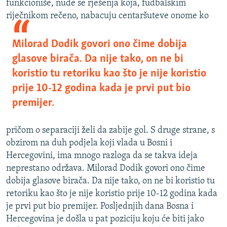
funkcioniše, nude se rješenja koja, fudbalskim
riječnikom rečeno, nabacuju
centaršuteve onome ko
Milorad Dodik govori ono čime dobija
glasove birača. Da nije tako, on ne bi
koristio tu retoriku kao što je nije koristio
prije 10-12 godina kada je prvi put bio
premijer.
pričom o separaciji želi da zabije gol. S druge strane, s
obzirom na duh podjela koji vlada u Bosni i
Hercegovini, ima mnogo razloga da se takva ideja
neprestano održava. Milorad Dodik govori ono čime
dobija glasove birača. Da nije tako, on ne bi koristio tu
retoriku kao što je nije koristio prije 10-12 godina kada
je prvi put bio premijer. Posljednjih dana Bosna i
Hercegovina je došla u pat poziciju koju će biti jako