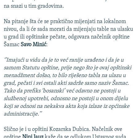
na snazi u tim gradovima.
Na pitanje šta će se praktično mijenjati na lokalnom
nivou, da li će sada morati da mijenjaju table na ulasku
u grad ili opštinske pečate, odgovara načelnik opštine
Šamac
Savo Minić
:
‘’Imajući u vidu da je to već ranije urađeno i da je u
samom Statutu opštine, prije nego što je ovaj opštinski
menadžment došao, to bilo riješeno tabla na ulazu u
grad, pečati i svi ostali akti sadrže samo naziv Šamac.
Tako da prefiks ‘bosanski’ već odavno ne postoji u
službenoj upotrebi, odnosno ne postoji u onom dijelu
koji se odnosi na nekakva akta koja izlaze iz općinske
administracije.’’
Slično je i u opštini Kozarska Dubica. Načelnik ove
opštine
Nini Jauz
kaže da se odlukom Ustavnog suda