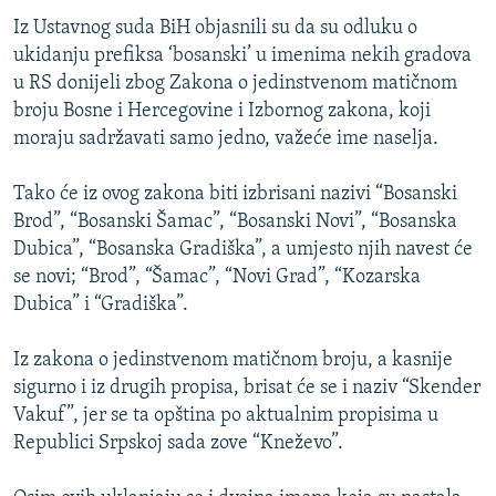
Iz Ustavnog suda BiH objasnili su da su odluku o
ukidanju prefiksa ‘bosanski’ u imenima nekih gradova
u RS donijeli zbog Zakona o jedinstvenom matičnom
broju Bosne i Hercegovine i Izbornog zakona, koji
moraju sadržavati samo jedno, važeće ime naselja.
Tako će iz ovog zakona biti izbrisani nazivi “Bosanski
Brod”, “Bosanski Šamac”, “Bosanski Novi”, “Bosanska
Dubica”, “Bosanska Gradiška”, a umjesto njih navest će
se novi; “Brod”, “Šamac”, “Novi Grad”, “Kozarska
Dubica” i “Gradiška”.
Iz zakona o jedinstvenom matičnom broju, a kasnije
sigurno i iz drugih propisa, brisat će se i naziv “Skender
Vakuf”, jer se ta opština po aktualnim propisima u
Republici Srpskoj sada zove “Kneževo”.