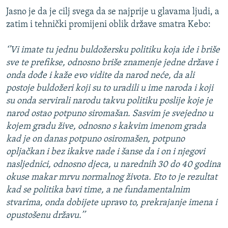
Jasno je da je cilj svega da se najprije u glavama ljudi, a
zatim i tehnički promijeni oblik države smatra Kebo:
‘’Vi imate tu jednu buldožersku politiku koja ide i briše
sve te prefikse, odnosno briše znamenje jedne države i
onda dođe i kaže evo vidite da narod neće, da ali
postoje buldožeri koji su to uradili u ime naroda i koji
su onda servirali narodu takvu politiku poslije koje je
narod ostao potpuno siromašan. Sasvim je svejedno u
kojem gradu žive, odnosno s kakvim imenom grada
kad je on danas potpuno osiromašen, potpuno
opljačkan i bez ikakve nade i šanse da i on i njegovi
nasljednici, odnosno djeca, u narednih 30 do 40 godina
okuse makar mrvu normalnog života. Eto to je rezultat
kad se politika bavi time, a ne fundamentalnim
stvarima, onda dobijete upravo to, prekrajanje imena i
opustošenu državu.’’