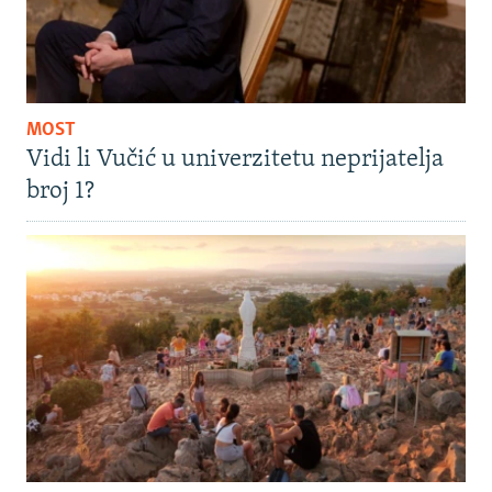
MOST
Vidi li Vučić u univerzitetu neprijatelja
broj 1?