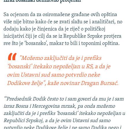
Izraz bosanski definitvno protjeran
Sa ocjenom da za osiromašene građane ovih opština
više nije bitno kako će se zvati slažu se i analitičari, no
dodaju kako je činjenica da je riječ o političkoj
inicijativi čiji je cilj da se iz Republike Srpske protjera
sve što je ‘bosansko’, makar to bili i toponimi opština.
"Možemo zaključiti da je i prefiks
‘bosanski’ itekako nepoželjan u RS, a da je
ovim Ustavni sud samo potvrdio neke
Dodikove želje", kaže novinar Dragan Bursać.
"’Predsednik Dodik često to i sam govori da mu je i sam
izraz Bosna i Hercegovina mrzak, pa onda možemo
zaključiti da je i prefiks ‘bosanski’ itekako nepoželjan u
Republici Srpskoj, a da je ovim Ustavni sud samo
potvrdio neke Dodikove želje i ne samo Dodika nego i