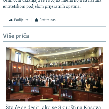
Osim ovih uklanjaju se i dvojna imena koja su nastala
entitetskom podjelom prijeratnih opština.
Podijelite
Pratite nas
Više priča
Šta će se desiti ako se Skupština Kosova