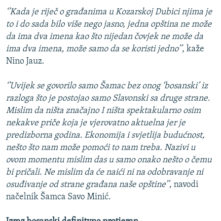
‘’Kada je riječ o građanima u Kozarskoj Dubici njima je
to i do sada bilo više nego jasno, jedna opština ne može
da ima dva imena kao što nijedan čovjek ne može da
ima dva imena, može samo da se koristi jedno’’
, kaže
Nino Jauz.
‘’Uvijek se govorilo samo Šamac bez onog ‘bosanski’ iz
razloga što je postojao samo Slavonski sa druge strane.
Mislim da ništa značajno I ništa spektakularno osim
nekakve priče koja je vjerovatno aktuelna jer je
predizborna godina. Ekonomija i svjetlija budućnost,
nešto što nam može pomoći to nam treba. Nazivi u
ovom momentu mislim das u samo onako nešto o čemu
bi pričali. Ne mislim da će naići ni na odobravanje ni
osuđivanje od strane građana naše opštine’’
, navodi
načelnik Šamca Savo Minić.