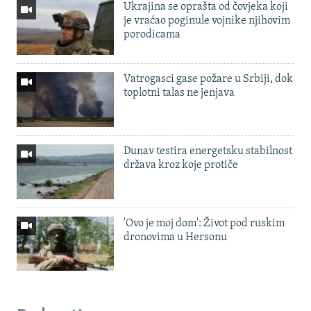
Ukrajina se oprašta od čovjeka koji
je vraćao poginule vojnike njihovim
porodicama
Vatrogasci gase požare u Srbiji, dok
toplotni talas ne jenjava
Dunav testira energetsku stabilnost
država kroz koje protiče
'Ovo je moj dom': Život pod ruskim
dronovima u Hersonu