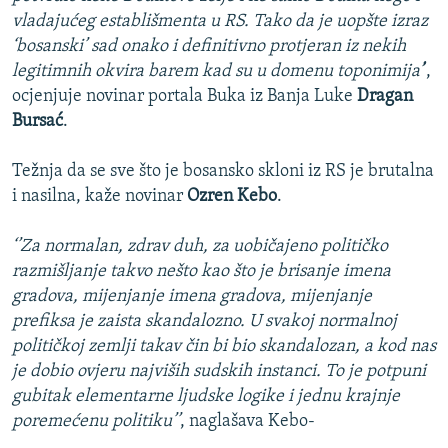
vladajućeg establišmenta u RS. Tako da je uopšte izraz
‘bosanski’ sad onako i definitivno protjeran iz nekih
legitimnih okvira barem kad su u domenu toponimija’
’,
ocjenjuje novinar portala Buka iz Banja Luke
Dragan
Bursać
.
Težnja da se sve što je bosansko skloni iz RS je brutalna
i nasilna, kaže novinar
Ozren Kebo
.
‘’Za normalan, zdrav duh, za uobičajeno političko
razmišljanje takvo nešto kao što je brisanje imena
gradova, mijenjanje imena gradova, mijenjanje
prefiksa je zaista skandalozno. U svakoj normalnoj
političkoj zemlji takav čin bi bio skandalozan, a kod nas
je dobio ovjeru najviših sudskih instanci. To je potpuni
gubitak elementarne ljudske logike i jednu krajnje
poremećenu politiku’’
, naglašava Kebo-