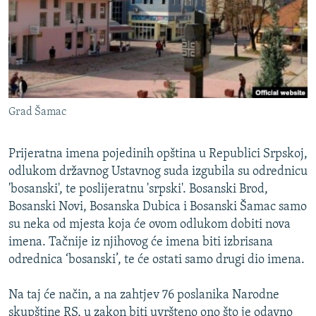
ISPRIČAJ MI
DNEVNO@RSE
SPECIJALI RSE
VIŠE OD NASLOVA
PRATITE NAS
Grad Šamac
GENOCID U SREBRENICI
POPLAVE I KLIZIŠTA U BIH 2024.
Prijeratna imena pojedinih opština u Republici Srpskoj,
TV LIBERTY
Sve RFE/RL stranice
odlukom državnog Ustavnog suda izgubila su odrednicu
'bosanski', te poslijeratnu 'srpski'. Bosanski Brod,
POST SCRIPTUM
Bosanski Novi, Bosanska Dubica i Bosanski Šamac samo
MOJA EVROPA
su neka od mjesta koja će ovom odlukom dobiti nova
imena. Tačnije iz njihovog će imena biti izbrisana
TRI DECENIJE OD RATA U BIH
odrednica ‘bosanski’, te će ostati samo drugi dio imena.
SVE KARTE DEJTONA
NASTANAK I RASPAD JUGOSLAVIJE
Na taj će način, a na zahtjev 76 poslanika Narodne
skupštine RS, u zakon biti uvršteno ono što je odavno