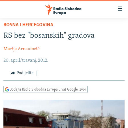
Dostupni
linkovi
Pređite
BOSNA I HERCEGOVINA
na
VIJESTI
RS bez "bosanskih" gradova
glavni
BOSNA I HERCEGOVINA
sadržaj
Marija Arnautović
SRBIJA
Pređite
na
20. april/travanj, 2012.
KOSOVO
glavnu
CRNA GORA
navigaciju
Podijelite
Pređite
VIZUELNO
na
Dodajte Radio Slobodna Evropa u vaš Google izvor
PODCASTI
VIDEO
pretragu
RAT U UKRAJINI
FOTOGALERIJE
KINA NA BALKANU
INFOGRAFIKE
RSE PRIČE IZ SVIJETA