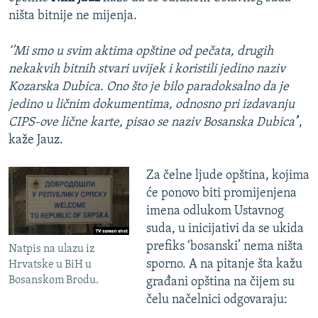
ništa bitnije ne mijenja.
‘’Mi smo u svim aktima opštine od pečata, drugih
nekakvih bitnih stvari uvijek i koristili jedino naziv
Kozarska Dubica. Ono što je bilo paradoksalno da je
jedino u ličnim dokumentima, odnosno pri izdavanju
CIPS-ove lične karte, pisao se naziv Bosanska Dubica’
’,
kaže Jauz.
Za čelne ljude opština, kojima
će ponovo biti promijenjena
imena odlukom Ustavnog
suda, u inicijativi da se ukida
prefiks ‘bosanski’ nema ništa
Natpis na ulazu iz
sporno. A na pitanje šta kažu
Hrvatske u BiH u
Bosanskom Brodu.
građani opština na čijem su
čelu načelnici odgovaraju: