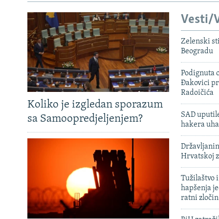
Vesti/V
Zelenski st
Beogradu
Podignuta o
Đakovici pr
Radoičića
Koliko je izgledan sporazum
SAD uputile
sa Samoopredjeljenjem?
hakera uha
Državljanin
Hrvatskoj 
Tužilaštvo
hapšenja j
ratni zloči