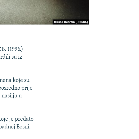
.B. (1996.)
dili su iz
mena koje su
posredno prije
 nasilju u
koje je predato
padnoj Bosni.