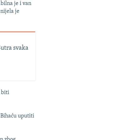
bilna je i van
nijela je
Sutra svaka
biti
 Bihaću uputiti
an zbog