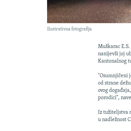
Ilustrativna fotografija
Muškarac E.S. (
nanijevši joj 
Kantonalnog tu
"Osumnjičeni j
od strane dežu
ovog događaja,
porodici", nav
Iz tužiteljstva
u nadležnost C