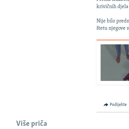
krivičnih djela
Nije bilo predm
štetu njegove 
Podijelite
Više priča