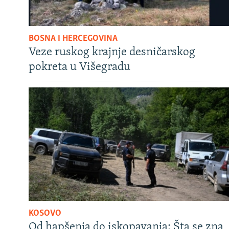
BOSNA I HERCEGOVINA
Veze ruskog krajnje desničarskog
pokreta u Višegradu
KOSOVO
Od hapšenja do iskopavanja: Šta se zna