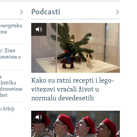
Podcasti
 energetsku
iona
': Život
onovima u
a
Kako su ratni recepti i lego-
lističku
vitezovi vraćali život u
 dronovima
last
normalu devedesetih
u Srbiji