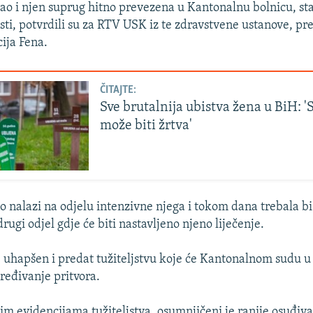
kao i njen suprug hitno prevezena u Kantonalnu bolnicu, sta
ti, potvrdili su za RTV USK iz te zdravstvene ustanove, pre
ija Fena.
ČITAJTE:
Sve brutalnija ubistva žena u BiH: '
može biti žrtva'
o nalazi na odjelu intenzivne njega i tokom dana trebala bi 
ugi odjel gdje će biti nastavljeno njeno liječenje.
 uhapšen i predat tužiteljstvu koje će Kantonalnom sudu u
dređivanje pritvora.
m evidencijama tužiteljstva, osumnjičeni je ranije osuđiv