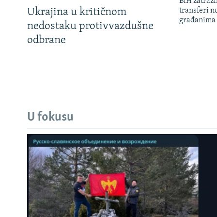
BiH zatražil
Ukrajina u kritičnom
transferi n
građanima
nedostaku protivvazdušne
odbrane
U fokusu