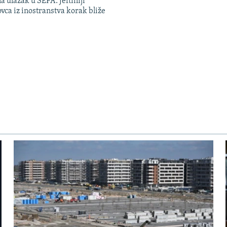
a ulazak u SEPA: Jeftiniji
ovca iz inostranstva korak bliže