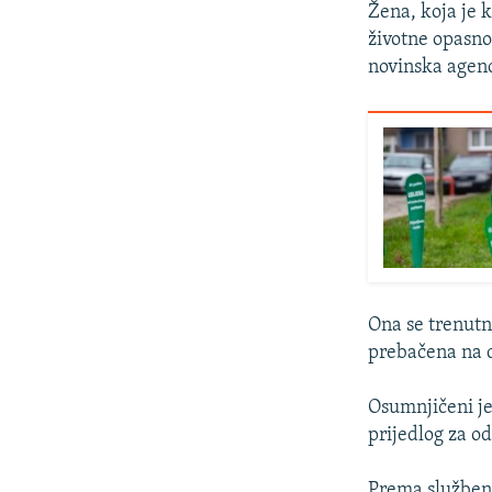
Žena, koja je 
životne opasnos
novinska agenc
Ona se trenutn
prebačena na dr
Osumnjičeni je
prijedlog za o
Prema službeni