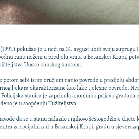
1991.) pokušao je u noći na 31. avgust ubiti svoju suprugu F
ubodnu ranu nožem u predjelu vrata u Bosanskoj Krupi, potvr
žiteljstva Unsko-sanskog kantona.
e potom sebi istim oružjem nanio povrede u predjelu abdo
rnog ljekara okarakterisane kao lake tjelesne povrede. Ne
 Policijska stanica je zaprimila anonimnu prijavu građana o
edeno je u saopćenju Tužiteljstva.
 navode da se u stanu nalazilo i njihovo šestogodišnje dijete 
entra za socijalni rad u Bosanskoj Krupi, gradu u sjeveroza