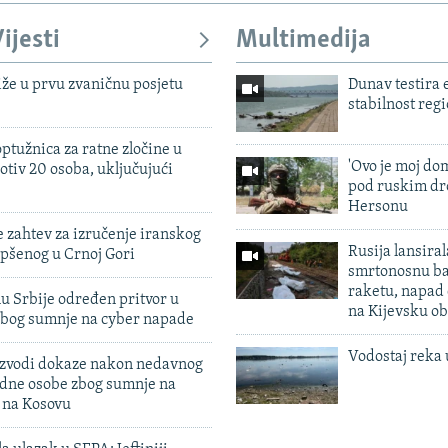
ijesti
Multimedija
iže u prvu zvaničnu posjetu
Dunav testira
stabilnost reg
ptužnica za ratne zločine u
'Ovo je moj dom
otiv 20 osoba, uključujući
pod ruskim dr
Hersonu
 zahtev za izručenje iranskog
Rusija lansiral
pšenog u Crnoj Gori
smrtonosnu ba
raketu, napad
u Srbije određen pritvor u
na Kijevsku ob
zbog sumnje na cyber napade
Vodostaj reka 
 izvodi dokaze nakon nedavnog
edne osobe zbog sumnje na
n na Kosovu