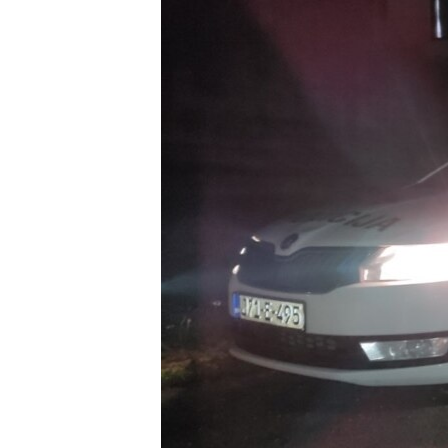
ISPRIČAJ MI
DNEVNO@RSE
SPECIJALI RSE
VIŠE OD NASLOVA
GENOCID U SREBRENICI
POPLAVE I KLIZIŠTA U BIH 2024.
TV LIBERTY
POST SCRIPTUM
MOJA EVROPA
TRI DECENIJE OD RATA U BIH
SVE KARTE DEJTONA
NASTANAK I RASPAD JUGOSLAVIJE