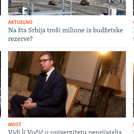
AKTUELNO
Na šta Srbija troši milione iz budžetske
rezerve?
MOST
Vidi li Vučić u univerzitetu neprijatelja