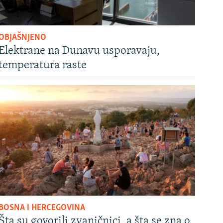
OBJAŠNJENO
Elektrane na Dunavu usporavaju,
temperatura raste
BOSNA I HERCEGOVINA
Šta su govorili zvaničnici, a šta se zna o