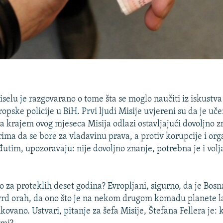
iselu je razgovarano o tome šta se moglo naučiti iz iskustv
opske policije u BiH. Prvi ljudi Misije uvjereni su da je uče
da krajem ovog mjeseca Misija odlazi ostavljajući dovoljno 
ma da se bore za vladavinu prava, a protiv korupcije i or
utim, upozoravaju: nije dovoljno znanje, potrebna je i volj
o za proteklih deset godina? Evropljani, sigurno, da je Bosn
rd orah, da ono što je na nekom drugom komadu planete la
ovano. Ustvari, pitanje za šefa Misije, Štefana Fellera je: k