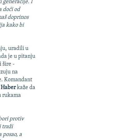
i generacije. I
a doći od
naš doprinos
ija kako bi
ju, uradili u
ada je u pitanju
 šire -
zuju na
re. Komandant
 Haber
kaže da
 u rukama
bori protiv
 traži
a posao, a