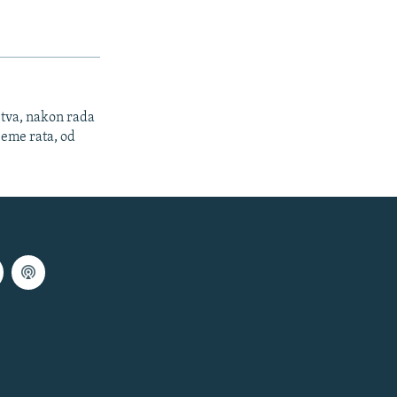
stva, nakon rada
jeme rata, od