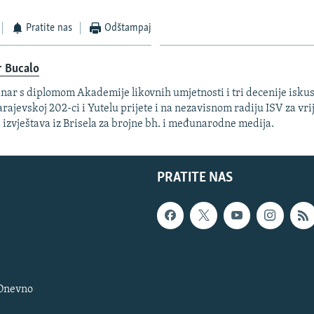
Pratite nas
Odštampaj
r Bucalo
nar s diplomom Akademije likovnih umjetnosti i tri decenije isku
arajevskoj 202-ci i Yutelu prijete i na nezavisnom radiju ISV za vri
. izvještava iz Brisela za brojne bh. i međunarodne medija.
PRATITE NAS
 Dnevno