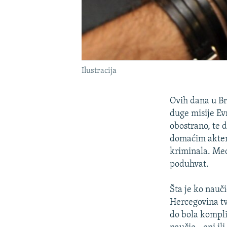
Ilustracija
Ovih dana u Br
duge misije Evr
obostrano, te 
domaćim akteri
kriminala. Međ
poduhvat.
Šta je ko nauči
Hercegovina tv
do bola komplik