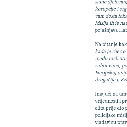
samo djelovanj
korupcije i org
vam dosta lokal
Misija ih je na
pojašnjava Hab
Na pitanje kako
kada je riječ o
među različitim
zahtjevima, pol
Evropskoj uniji
drugačije u Evr
Imajući na umu 
vrijednosti i p
elita prije dio
policijske misi
vladavinu prav