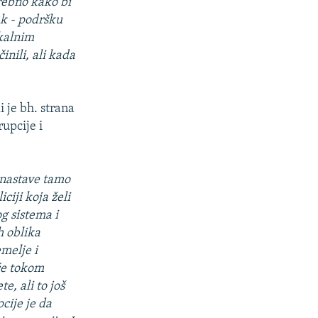
trebno kako bi
ak - podršku
okalnim
nili, ali kada
i je bh. strana
rupcije i
 nastave tamo
ciji koja želi
g sistema i
h oblika
emelje i
 će tokom
e, ali to još
cije je da