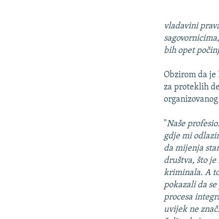
vladavini prav
sagovornicima,
bih opet počinj
Obzirom da je B
za proteklih de
organizovanog
"
Naše profesio
gdje mi odlazim
da mijenja sta
društva, što je
kriminala. A to
pokazali da se
procesa integra
uvijek ne znači