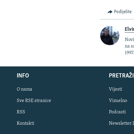
Podijelite
Elvi
Novi
na s
1997
INFO
PRETRAŽI
O nama
Vijesti
Sve RSE stranice
Vizuelno
PRATITE NAS
RSS
Podcasti
Kontakti
Newsletter
Sve RFE/RL stranice