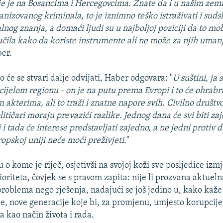
e je na Bosancima i Hercegovcima. Znate da i u našim zem
anizovanog kriminala, to je iznimno teško istraživati i suds
nog znanja, a domaći ljudi su u najboljoj poziciji da to mob
učila kako da koriste instrumente ali ne može za njih umanj
er.
 će se stvari dalje odvijati, Haber odgovara: "
U suštini, ja
 cijelom regionu - on je na putu prema Evropi i to će ohrabr
 akterima, ali to traži i znatne napore svih. Civilno društv
itičari moraju prevazići razlike. Jednog dana će svi biti za
 i tada će interese predstavljati zajedno, a ne jedni protiv d
opskoj uniji neće moći preživjeti.
"
o kome je riječ, osjetivši na svojoj koži sve posljedice izm
rioriteta, čovjek se s pravom zapita: nije li prozvana aktueln
 problema nego rješenja, nadajući se još jedino u, kako kaže
je, nove generacije koje bi, za promjenu, umjesto korupcije
a kao način života i rada.