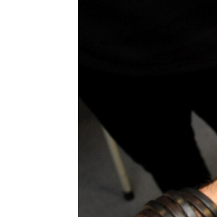
ISPRIČAJ MI
DNEVNO@RSE
SPECIJALI RSE
VIŠE OD NASLOVA
GENOCID U SREBRENICI
POPLAVE I KLIZIŠTA U BIH 2024.
TV LIBERTY
POST SCRIPTUM
MOJA EVROPA
TRI DECENIJE OD RATA U BIH
SVE KARTE DEJTONA
NASTANAK I RASPAD JUGOSLAVIJE