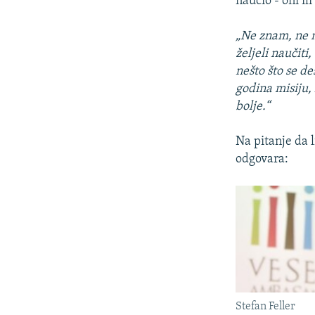
naučio - oni ili
„Ne znam, ne mo
željeli naučiti
nešto što se de
godina misiju, 
bolje.“
Na pitanje da l
odgovara:
Stefan Feller