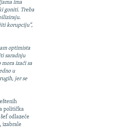
ljama ima
ki goniti. Treba
iliziraju.
iti korupciju“,
 sam optimista
iti saradnju
o mora izaći sa
jedno u
rugih, jer se
ještenih
a politička
 šef odlazeće
, izabrale