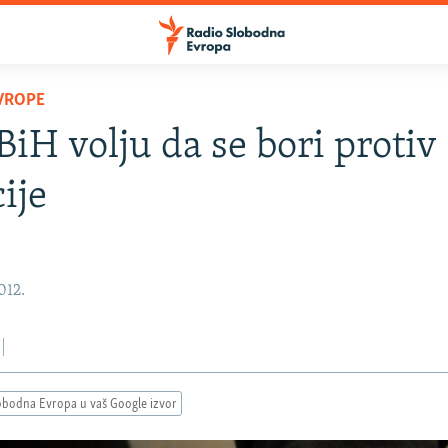
VROPE
 BiH volju da se bori protiv
ije
2012.
obodna Evropa u vaš Google izvor