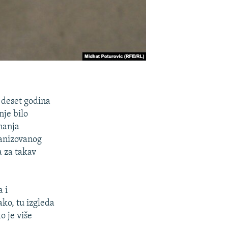
a deset godina
nje bilo
znanja
ganizovanog
a za takav
a i
ko, tu izgleda
o je više