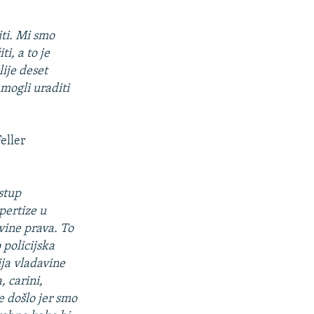
iti. Mi smo
ti, a to je
lije deset
 mogli uraditi
eller
istup
spertize u
vine prava. To
 policijska
ja vladavine
, carini,
e došlo jer smo