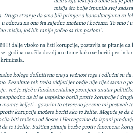
učili svoju lekciju o tome šta je po
misija što bolje ispunila svoj zadat
a. Druga stvar je da smo bili primjer u konsultacijama sa l
 u odnosu na ono šta zajedno možemo i hoćemo. To smo i uči
ao misiju, još bih ranije počeo sa tim poslom".
iH i dalje visoko na listi korupcije, postavlja se pitanje da l
set godina naučila dovoljno o tome kako se boriti protiv ko
 kriminala.
nalne kolege definitivno znaju važnost toga i odlučni su da
o. Rezultate tek treba vidjeti jer ovdje nije riječ samo o poli
nje, već je riječ o fundamentalnoj promjeni unutar političko
 neophodno da bi se uspješno borili protiv korupcije i drugi
 morate željeti - govorim to otvoreno jer smo mi postavili t
 protiv korupcije možete boriti ako to želite. Moguće je da
cija biti traženo od Bosne i Hercegovine da ispuni preduvjet
 da to i želite. Suština pitanja borbe protiv fenomena korup