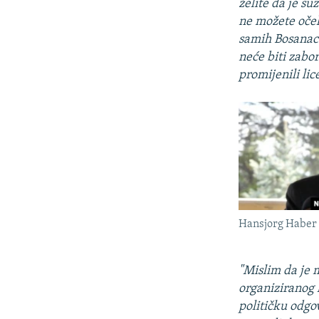
želite da je su
ne možete očeki
samih Bosanaca
neće biti zabo
promijenili li
Hansjorg Haber
"Mislim da je m
organiziranog k
političku odgov