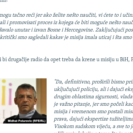
 mi?
gu tačno reći jer ako želite nešto naučiti, vi ćete to i učin
, ali i promovisati proces iz kojega će biti moguće nešto nauči
šavalo unutar i izvan Bosne i Hercegovine. Zaključujući pos
kritički smo sagledali kakav je misija imala uticaj i šta smo
i bi drugačije radio da opet treba da krene u misiju u BiH, F
"Da, definitivno, proširili bismo pr
uključujući policiju, ali i dajući ek
drugim oblastima sigurnosti, vlada
je važno pitanje, jer smo počeli kao
misija i vremenom smo postali misi
prava, dajući ekspertize tužiteljima
Visokom sudskom vijeću, a sve to j