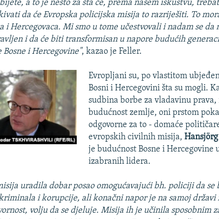
zbijete, a to je nešto za šta će, prema našem iskustvu, trebat
vati da će Evropska policijska misija to razriješiti. To mor
 i Hercegovaca. Mi smo u tome učestvovali i nadam se da 
ravljen i da će biti transformisan u napore budućih generac
ce Bosne i Hercegovine"
, kazao je Feller.
Evropljani su, po vlastitom ubjeđen
Bosni i Hercegovini šta su mogli. K
sudbina borbe za vladavinu prava, i
budućnost zemlje, oni prstom poka
odgovorne za to - domaće političa
evropskih civilnih misija,
Hansjörg
je budućnost Bosne i Hercegovine
izabranih lidera.
isija uradila dobar posao omogućavajući bh. policiji da se 
riminala i korupcije, ali konačni napor je na samoj državi i
ornost, volju da se djeluje. Misija ih je učinila sposobnim z