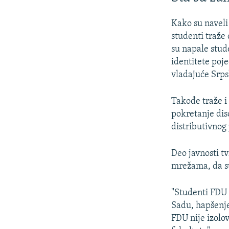
Kako su naveli
studenti traže
su napale stud
identitete poj
vladajuće Srp
Takođe traže i
pokretanje di
distributivnog
Deo javnosti tv
mrežama, da su
"Studenti FDU 
Sadu, hapšenje 
FDU nije izolo