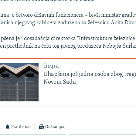
a je četvoro državnih funkcionera – bivši ministar građe
članica njegovog kabineta zadužena za železnicu Anita Dimo
apšena je i dosadašnja direktorka "Infrastrukture železnice 
jen prethodnik na čelu tog javnog preduzeća Nebojša Šurla
ČITAJTE:
Uhapšena još jedna osoba zbog trag
Novom Sadu
Pratite nas
Odštampaj