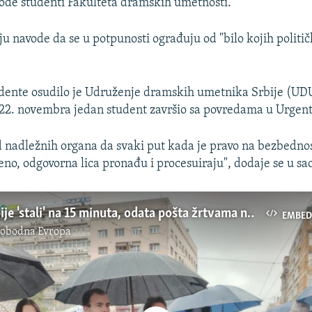
vode studenti Fakulteta dramskih umetnosti.
ju navode da se u potpunosti ograđuju od "bilo kojih politič
ente osudilo je Udruženje dramskih umetnika Srbije (UDUS
 22. novembra jedan student završio sa povredama u Urgen
nadležnih organa da svaki put kada je pravo na bezbednos
no, odgovorna lica pronađu i procesuiraju", dodaje se u sa
Gradovi Srbije 'stali' na 15 minuta, odata pošta žrtvama nesreće u Novom Sadu
EMBED
lobodna Evropa