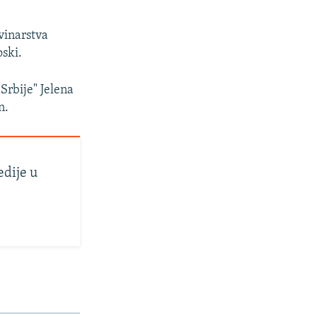
vinarstva
ski.
Srbije" Jelena
n.
edije u