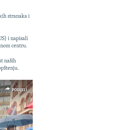
kih stranaka i
) i napisali
tnom centru.
t naših
opštenju.
PODIJELI