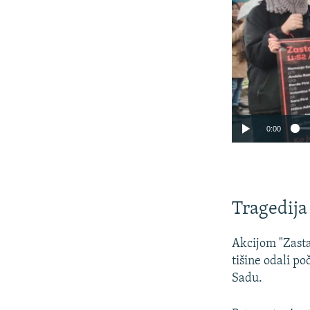
0:00
Tragedija
Akcijom "Zasta
tišine odali p
Sadu.