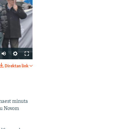
Auto
240p
Direktan link
PODIJELI
360p
480p
720p
tnaest minuta
1080p
i u Novom
px
širina