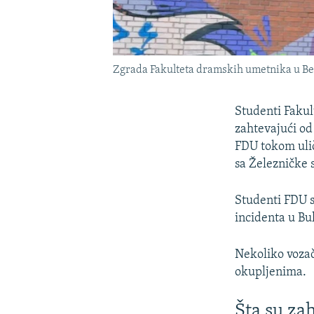
Zgrada Fakulteta dramskih umetnika u Be
Studenti Fakul
zahtevajući od
FDU tokom ulič
sa Železničke 
Studenti FDU su
incidenta u Bu
Nekoliko vozača
okupljenima.
Šta su za