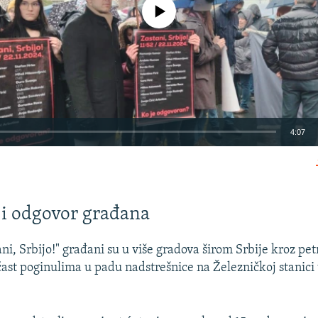
No media source currently available
4:07
EMBED
 i odgovor građana
ni, Srbijo!" građani su u više gradova širom Srbije kroz pe
Auto
240p
360p
480p
očast poginulima u padu nadstrešnice na Železničkoj stanic
720p
1080p