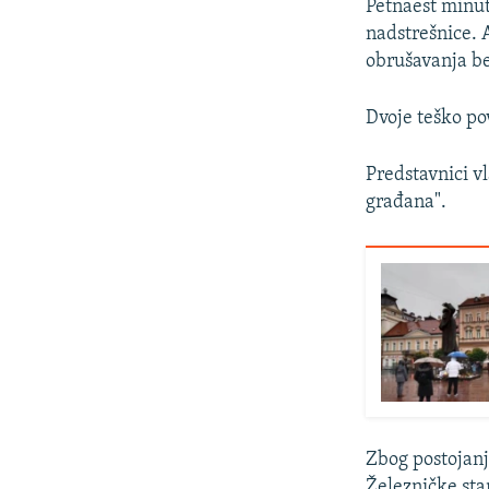
Petnaest minut
nadstrešnice. 
obrušavanja be
Dvoje teško pov
Predstavnici vl
građana".
Zbog postojanj
Železničke sta