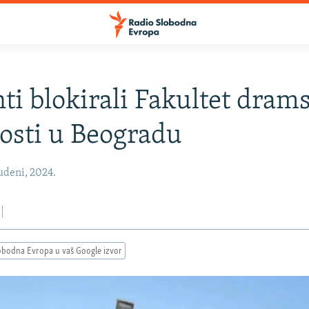
ti blokirali Fakultet dram
osti u Beogradu
udeni, 2024.
obodna Evropa u vaš Google izvor