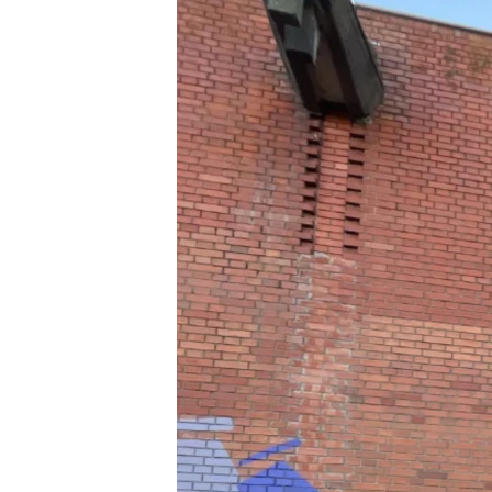
ISPRIČAJ MI
DNEVNO@RSE
SPECIJALI RSE
VIŠE OD NASLOVA
GENOCID U SREBRENICI
POPLAVE I KLIZIŠTA U BIH 2024.
TV LIBERTY
POST SCRIPTUM
MOJA EVROPA
TRI DECENIJE OD RATA U BIH
SVE KARTE DEJTONA
NASTANAK I RASPAD JUGOSLAVIJE