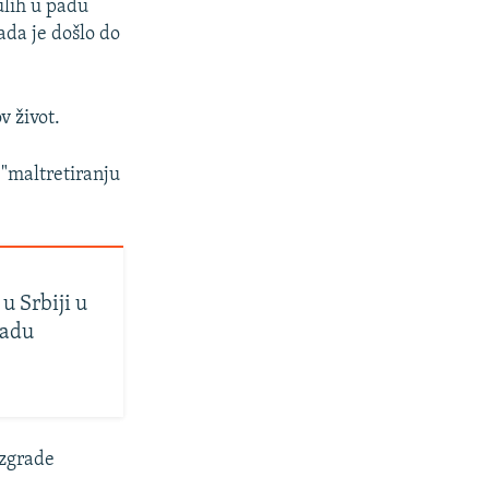
ulih u padu
ada je došlo do
v život.
o "maltretiranju
u Srbiji u
Sadu
 zgrade