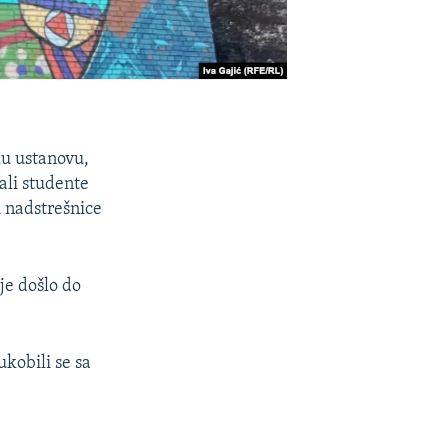
ku ustanovu,
ali studente
 nadstrešnice
je došlo do
ukobili se sa