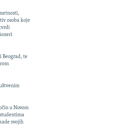
metnosti,
tiv osoba koje
tvrdi
ioneri
i Beograd, te
orom
društvenim
ločin u Novom
d studentima
kade svojih