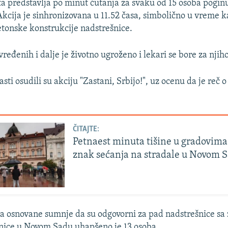
a predstavlja po minut ćutanja za svaku od 15 osoba pogin
Akcija je sinhronizovana u 11.52 časa, simbolično u vreme k
tonske konstrukcije nadstrešnice.
ređenih i dalje je životno ugroženo i lekari se bore za njiho
asti osudili su akciju "Zastani, Srbijo!", uz ocenu da je reč 
ČITAJTE:
Petnaest minuta tišine u gradovima 
znak sećanja na stradale u Novom 
a osnovane sumnje da su odgovorni za pad nadstrešnice sa
nice u Novom Sadu uhapšeno je 13 osoba.