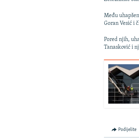
Među uhapšenim
Goran Vesić i 
Pored njih, uh
Tanasković i n
Podijelite