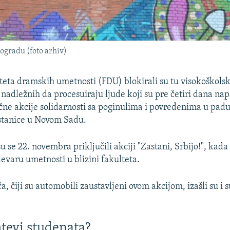
ogradu (foto arhiv)
teta dramskih umetnosti (FDU) blokirali su tu visokoškols
 nadležnih da procesuiraju ljude koji su pre četiri dana nap
ne akcije solidarnosti sa poginulima i povređenima u padu
stanice u Novom Sadu.
 se 22. novembra priključili akciji "Zastani, Srbijo!", kada 
levaru umetnosti u blizini fakulteta.
, čiji su automobili zaustavljeni ovom akcijom, izašli su i s
htevi studenata?