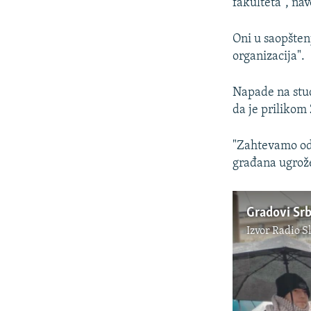
fakulteta", na
Oni u saopšten
organizacija".
Napade na stud
da je prilikom
"Zahtevamo od 
građana ugrože
Izvor
Radio S