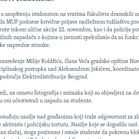
 u saopštenju istaknutom na vratima Fakulteta dramskih u
 da MUP podnese krivične prijave nadležnom tužilaštvu pro
ente tokom ulične akcije 22. novembra, kao i da policija po
edinih napadača o kojima u javnosti spekulisalo da su funkc
ske napredne stranke.
 razrešenje Milije Koldžića, člana Veća gradske opštine Nov
sciplinskog postupka nad Aleksandrom Jokićem, koordinat
 područja Elektrodistribucije Beograd.
rdi, na osnovu fotografija i snimaka koji su objavljeni na 
 oni učestvovali u napadu na studente.
osuđuju nasilje nad građanima koji traže odgovornost za z
aktivista i policijsku torturu. Nasilje koje se dogodilo na
van slučaj, stoga pozivamo i ostale studente da pokrenu blo