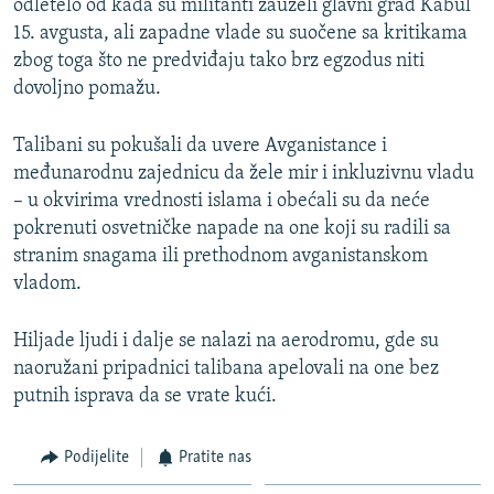
odletelo od kada su militanti zauzeli glavni grad Kabul
15. avgusta, ali zapadne vlade su suočene sa kritikama
zbog toga što ne predviđaju tako brz egzodus niti
dovoljno pomažu.
Talibani su pokušali da uvere Avganistance i
međunarodnu zajednicu da žele mir i inkluzivnu vladu
– u okvirima vrednosti islama i obećali su da neće
pokrenuti osvetničke napade na one koji su radili sa
stranim snagama ili prethodnom avganistanskom
vladom.
Hiljade ljudi i dalje se nalazi na aerodromu, gde su
naoružani pripadnici talibana apelovali na one bez
putnih isprava da se vrate kući.
Podijelite
Pratite nas