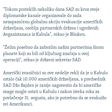
"Tokom proteklih nekoliko dana SAD su kroz svoje
diplomatske kanale organizovale do sada
nezapamćenu globalnu akciju evakuacije američkih
državljana, osoblja partnerskih država i ugroženih
Avganistanaca iz Kabula", rekao je Blinken.
"Želim posebno da zahvalim našim partnerima širom
planete koji su bili od ključnog značaja u ovoj
operaciji", rekao je državni sekretar SAD.
Američki zvaničnici su ove nedelje rekli da je u Kabulu
ostalo čak 10.000 američkih državljana, a predsednik
SAD Džo Bajden je ranije nagovestio da bi američke
snage mogle ostati u Kabulu i nakon isteka roka za
povlačenje 31. avgusta, ako je potrebno da se evakuišu
svi Amerikanci.