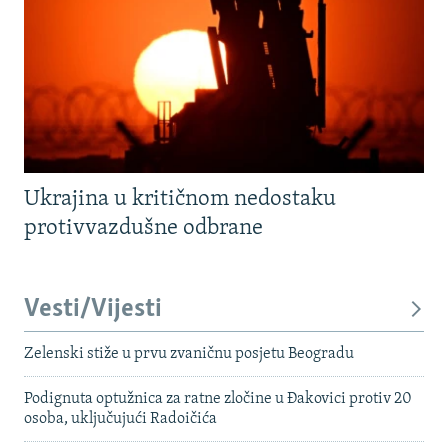
Ukrajina u kritičnom nedostaku
protivvazdušne odbrane
Vesti/Vijesti
Zelenski stiže u prvu zvaničnu posjetu Beogradu
Podignuta optužnica za ratne zločine u Đakovici protiv 20
osoba, uključujući Radoičića