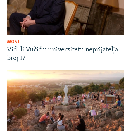
MOST
Vidi li Vučić u univerzitetu neprijatelja
broj 1?