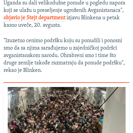
Uganda su dali velikodušne ponude u pogledu napora
koji se ulažu u preseljenje ugroženih Avganistanaca",
objavio je Stejt department
izjavu Blinkena u petak
kasno uveče, 20. avgusta.
"Izuzetno cenimo podršku koju su ponudili i ponosni
smo da sa njima sarađujemo u zajedničkoj podršci
avganistanskom narodu. Ohrabreni smo i time što
druge zemlje takođe razmatraju da ponude podršku",
rekao je Blinken.