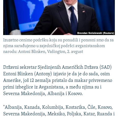
ISPRIČAJ MI
DNEVNO@RSE
SPECIJALI RSE
VIŠE OD NASLOVA
PRATITE NAS
Izuzetno cenimo podršku koju su ponudili i ponosni smo da sa
GENOCID U SREBRENICI
njima sarađujemo u zajedničkoj podršci avganistanskom
narodu: Antoni Blinken, Vašington, 2. avgust
POPLAVE I KLIZIŠTA U BIH 2024.
TV LIBERTY
Sve RFE/RL stranice
Državni sekretar Sjedinjenih Američkih Država (SAD)
POST SCRIPTUM
Entoni Blinken (Antony) izjavio je da je do sada, osim
Amerike, još 12 zemalja pristalo da makar privremeno
MOJA EVROPA
primi izbeglice iz Avganistana, a među njima su i
TRI DECENIJE OD RATA U BIH
Severna Makedonija, Albanija i Kosovo.
SVE KARTE DEJTONA
"Albanija, Kanada, Kolumbija, Kostarika, Čile, Kosovo,
NASTANAK I RASPAD JUGOSLAVIJE
Severna Makedonija, Meksiko, Poljska, Katar, Ruanda i