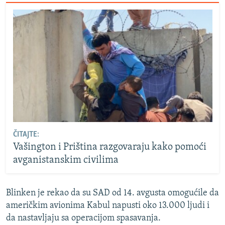
ČITAJTE:
Vašington i Priština razgovaraju kako pomoći
avganistanskim civilima
Blinken je rekao da su SAD od 14. avgusta omogućile da
američkim avionima Kabul napusti oko 13.000 ljudi i
da nastavljaju sa operacijom spasavanja.