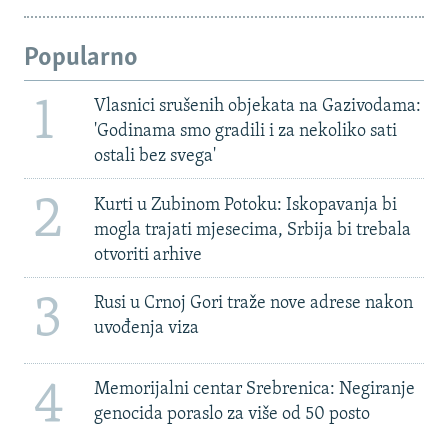
Popularno
1
Vlasnici srušenih objekata na Gazivodama:
'Godinama smo gradili i za nekoliko sati
ostali bez svega'
2
Kurti u Zubinom Potoku: Iskopavanja bi
mogla trajati mjesecima, Srbija bi trebala
otvoriti arhive
3
Rusi u Crnoj Gori traže nove adrese nakon
uvođenja viza
4
Memorijalni centar Srebrenica: Negiranje
genocida poraslo za više od 50 posto