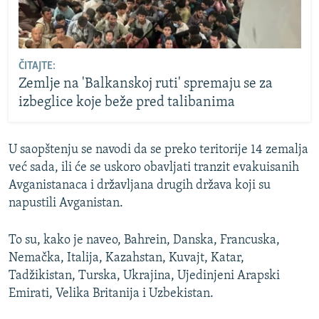
ČITAJTE:
Zemlje na 'Balkanskoj ruti' spremaju se za
izbeglice koje beže pred talibanima
U saopštenju se navodi da se preko teritorije 14 zemalja
već sada, ili će se uskoro obavljati tranzit evakuisanih
Avganistanaca i državljana drugih država koji su
napustili Avganistan.
To su, kako je naveo, Bahrein, Danska, Francuska,
Nemačka, Italija, Kazahstan, Kuvajt, Katar,
Tadžikistan, Turska, Ukrajina, Ujedinjeni Arapski
Emirati, Velika Britanija i Uzbekistan.