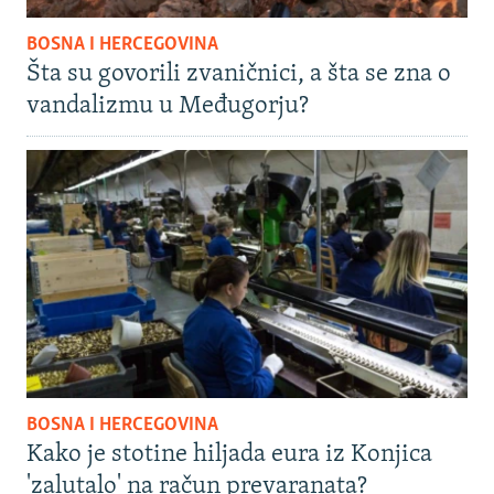
BOSNA I HERCEGOVINA
Šta su govorili zvaničnici, a šta se zna o
vandalizmu u Međugorju?
BOSNA I HERCEGOVINA
Kako je stotine hiljada eura iz Konjica
'zalutalo' na račun prevaranata?