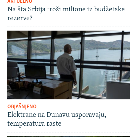
AKTUELNO
Na šta Srbija troši milione iz budžetske
rezerve?
OBJAŠNJENO
Elektrane na Dunavu usporavaju,
temperatura raste