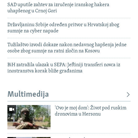
SAD uputile zahtev za izručenje iranskog hakera
uhapšenog u Crnoj Gori
Državljaninu Srbije određen pritvor u Hrvatskoj zbog
sumnje na cyber napade
Tužilaštvo izvodi dokaze nakon nedavnog hapšenja jedne
osobe zbog sumnje na ratni zločin na Kosovu
BiH zatražila ulazak u SEPA: Jeftiniji transferi novca iz
inostranstva korak bliže građanima
Multimedija
'Ovo je moj dom': Život pod ruskim
dronovima u Hersonu