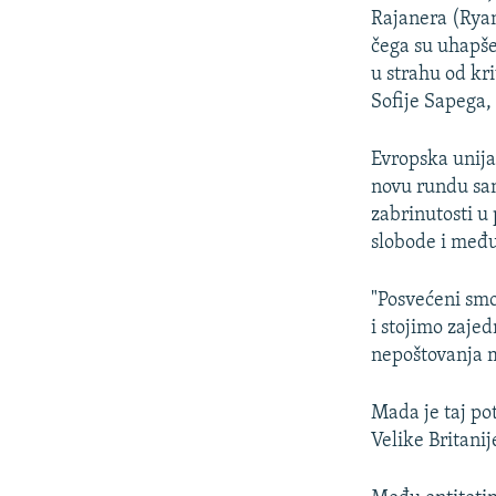
Rajanera (Ryan
čega su uhapše
u strahu od kri
Sofije Sapega,
Evropska unija 
novu rundu san
zabrinutosti u
slobode i među
"Posvećeni sm
i stojimo zaje
nepoštovanja m
Mada je taj po
Velike Britanij