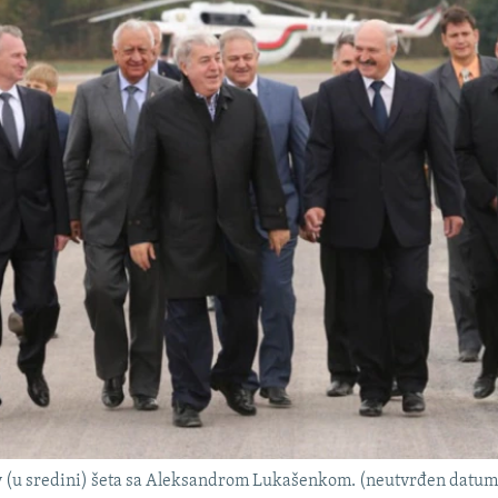
v (u sredini) šeta sa Aleksandrom Lukašenkom. (neutvrđen datum