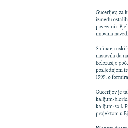
Gucerijev, za 
između ostalih
povezani s Bje
imovina navodn
Safmar, ruski 
nastavila da n
Belorusije po
posljednjem tr
1999. o formir
Gucerijev je ta
kalijum-hlorida
kalijum-soli. 
projektom u Bj