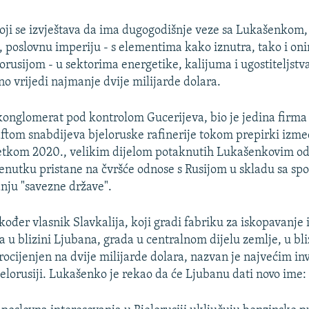
koji se izvještava da ima dugogodišnje veze sa Lukašenkom, 
, poslovnu imperiju - s elementima kako iznutra, tako i oni
lorusijom - u sektorima energetike, kalijuma i ugostiteljstv
o vrijedi najmanje dvije milijarde dolara.
konglomerat pod kontrolom Gucerijeva, bio je jedina firma 
aftom snabdijeva bjeloruske rafinerije tokom prepirki izme
četkom 2020., velikim dijelom potaknutih Lukašenkovim o
enutku pristane na čvršće odnose s Rusijom u skladu sa s
anju "savezne države".
kođer vlasnik Slavkalija, koji gradi fabriku za iskopavanje 
 u blizini Ljubana, grada u centralnom dijelu zemlje, u bliz
Procijenjen na dvije milijarde dolara, nazvan je najvećim in
elorusiji. Lukašenko je rekao da će Ljubanu dati novo ime: