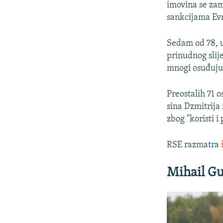
imovina se zam
sankcijama Evr
Sedam od 78, u
prinudnog slij
mnogi osuđuju 
Preostalih 71 
sina Dzmitrija 
zbog "koristi 
RSE razmatra
Mihail Gu