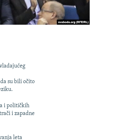
 vladajućeg
a su bili očito
ziku.
 i političkih
trači i zapadne
vanja leta