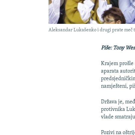
Aleksandar Lukašenko i drugi prate meč t
Piše: Tony Wes
Krajem prošle 
aparata autori
predsjedničkim
namješteni, pi
Država je, međ
protivnika Luk
vlade smatraj
Pozivi na oštri