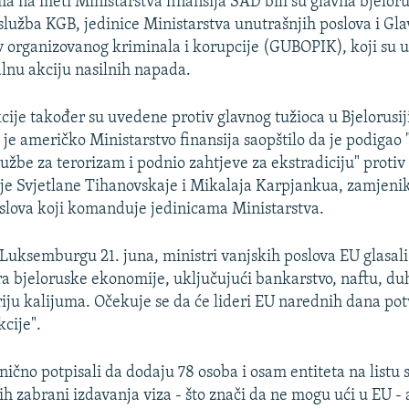
a na meti Ministarstva finansija SAD bili su glavna bjelor
lužba KGB, jedinice Ministarstva unutrašnjih poslova i Gla
v organizovanog kriminala i korupcije (GUBOPIK), koji su uv
alnu akciju nasilnih napada.
ije također su uvedene protiv glavnog tužioca u Bjelorusij
je američko Ministarstvo finansija saopštilo da je podigao "
užbe za terorizam i podnio zahtjeve za ekstradiciju" protiv
ije Svjetlane Tihanovskaje i Mikalaja Karpjankua, zamjeni
slova koji komanduje jedinicama Ministarstva.
Luksemburgu 21. juna, ministri vanjskih poslova EU glasali 
ra bjeloruske ekonomije, uključujući bankarstvo, naftu, d
iju kalijuma. Očekuje se da će lideri EU narednih dana potv
cije".
nično potpisali da dodaju 78 osoba i osam entiteta na listu 
ih zabrani izdavanja viza - što znači da ne mogu ući u EU - 