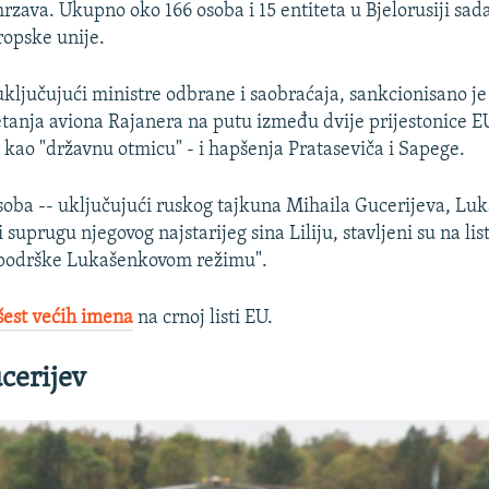
rzava. Ukupno oko 166 osoba i 15 entiteta u Bjelorusiji sad
opske unije.
ključujući ministre odbrane i saobraćaja, sankcionisano je
etanja aviona Rajanera na putu između dvije prijestonice EU
kao "državnu otmicu" - i hapšenja Prataseviča i Sapege.
osoba -- uključujući ruskog tajkuna Mihaila Gucerijeva, L
i suprugu njegovog najstarijeg sina Liliju, stavljeni su na lis
i podrške Lukašenkovom režimu".
šest većih imena
na crnoj listi EU.
cerijev