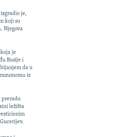
izgradio je,
m koji su
a. Njegova
koja je
đu Rusije i
dbijanjem da u
porazumomu iz
i preradu
ini ležišta
vesticionim
 Gucerijev.