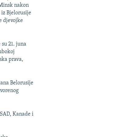
u Minsk nakon
iz Bjelorusije
ve djevojke
 su 21. juna
dubokoj
ska prava,
ana Belorusije
tvorenog
, SAD, Kanade i