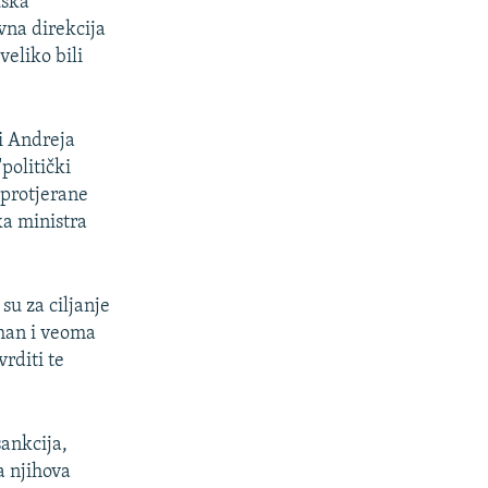
uska
vna direkcija
eliko bili
i Andreja
politički
 protjerane
ka ministra
su za ciljanje
uhan i veoma
rditi te
sankcija,
a njihova