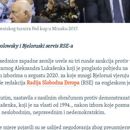
eniskog turnira Fed kup u Minsku 2017.
olowsky i Bjeloruski servis RSE-a
sedmice zapadne zemlje uvele su tri runde sankcija protiv
tarnog Aleksandra Lukašenka koji je proglasio pobjedu na
 izborima u avgustu 2020. za koje mnogi Bjelorusi vjeruju d
še redakcija
Radija Slobodna Evropa
(RSE) na engleskom je
utim, nastavila s nasilnim obračunom protiv demonstranata
ašenka, koji je na vlasti od 1994., nakon izbora koje posma
u neslobodnim, nepravednim i nedemokratskim.
je mjere pojavili su se uslijed negodovanja zbog preusmjera