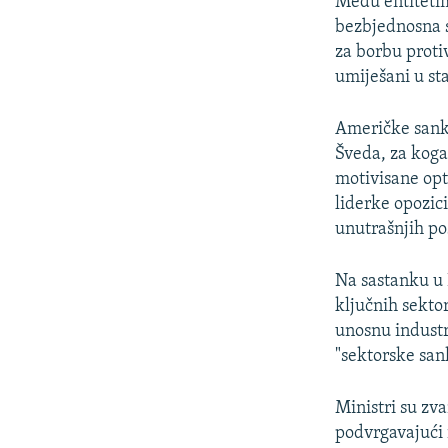
Među entitetim
bezbjednosna s
za borbu proti
umiješani u st
Američke sankc
Šveda, za koga 
motivisane opt
liderke opozic
unutrašnjih po
Na sastanku u 
ključnih sekto
unosnu industr
"sektorske sank
Ministri su zva
podvrgavajući 