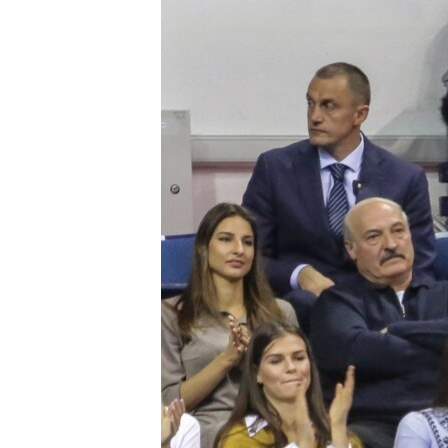
ISPRIČAJ MI
DNEVNO@RSE
SPECIJALI RSE
VIŠE OD NASLOVA
GENOCID U SREBRENICI
POPLAVE I KLIZIŠTA U BIH 2024.
TV LIBERTY
POST SCRIPTUM
MOJA EVROPA
TRI DECENIJE OD RATA U BIH
SVE KARTE DEJTONA
NASTANAK I RASPAD JUGOSLAVIJE