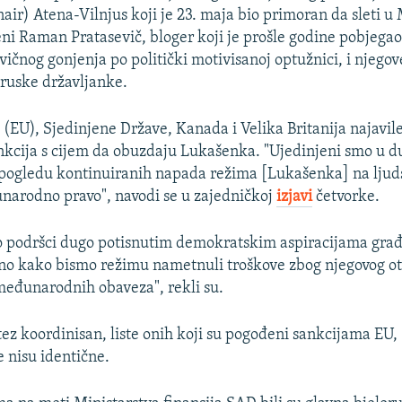
air) Atena-Vilnjus koji je 23. maja bio primoran da sleti 
ni Raman Pratasevič, bloger koji je prošle godine pobjegao 
vičnog gonjenja po politički motivisanoj optužnici, i njego
 ruske državljanke.
(EU), Sjedinjene Države, Kanada i Velika Britanija najavile
kcija s cijem da obuzdaju Lukašenka. "Ujedinjeni smo u 
 pogledu kontinuiranih napada režima [Lukašenka] na ljud
narodno pravo", navodi se u zajedničkoj
izjavi
četvorke.
o podršci dugo potisnutim demokratskim aspiracijama građ
dno kako bismo režimu nametnuli troškove zbog njegovog o
eđunarodnih obaveza", rekli su.
tez koordinisan, liste onih koji su pogođeni sankcijama EU
e nisu identične.