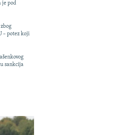
a je pod
 zbog
 – potez koji
ukašenkovog
tu sankcija